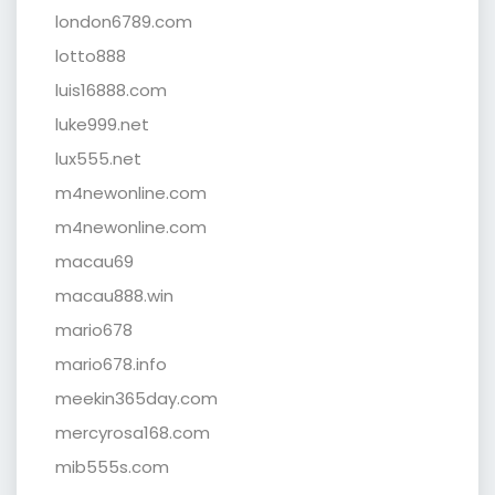
london6789.com
lotto888
luis16888.com
luke999.net
lux555.net
m4newonline.com
m4newonline.com
macau69
macau888.win
mario678
mario678.info
meekin365day.com
mercyrosa168.com
mib555s.com