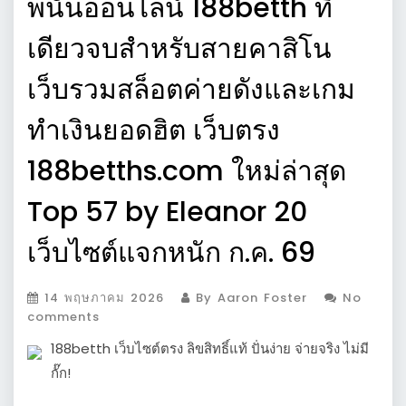
พนันออนไลน์ 188betth ที่
เดียวจบสำหรับสายคาสิโน
เว็บรวมสล็อตค่ายดังและเกม
ทำเงินยอดฮิต เว็บตรง
188betths.com ใหม่ล่าสุด
Top 57 by Eleanor 20
เว็บไซต์แจกหนัก ก.ค. 69
14 พฤษภาคม 2026
By Aaron Foster
No
comments
188betth เว็บไซต์ตรง ลิขสิทธิ์แท้ ปั่นง่าย จ่ายจริง ไม่มี
กั๊ก!