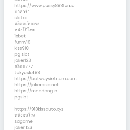
https://www.pussy888fun.io
บาคาร่า
slotxo
สล็อตเว็บตรง
หนังโป๊ไทย
1xbet
funny18
kiss918
pg slot
joker123
สล็อต777
tokyoslot88
https://betwayvietnam.com
https://jokerasia.net
https://moodeng.in
pgslot
https://918kissauto.xyz
หนังชนโรง
sagame
joker 123