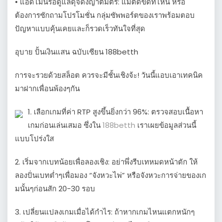
• แอดไม่นรอดูแลดุจดังญาติมิตร: แม้ติดขัดที่ไหน หรือ
ต้องการซักถามโปรโมชั่น กลุ่มซัพพอร์ตของเราพร้อมตอบ
ปัญหาแบบคุ้นเคยและก็รวดเร็วทันใจที่สุด
อุบาย ปั้นเงินแสน ฉบับเซียน 188betth
การจะรวยด้วยสล็อต ควรจะมีชั้นเชิงจ้ะ! วันนี้แอบเอาเทคนิค
มาฝากเพื่อนพ้องๆกัน
1. เลือกเกมที่ค่า RTP สูงขึ้นยิ่งกว่า 96%: ตรวจสอบเนื้อหา
เกมก่อนเล่นเสมอ ซึ่งใน
188betth
เราเผยข้อมูลส่วนนี้
แบบโปร่งใส
2. เริ่มจากเบทน้อยเพื่อลองเชิง: อย่าพึ่งรีบเทหมดหน้าตัก ให้
ลองปั่นเบทต่ำๆเพื่อมอง “จังหวะไพ่” หรือจังหวะการจ่ายของเก
มนั้นๆก่อนสัก 20-30 รอบ
3. เปลี่ยนแปลงเกมเมื่อได้กำไร: ถ้าหากเกมไหนแตกหนักๆ