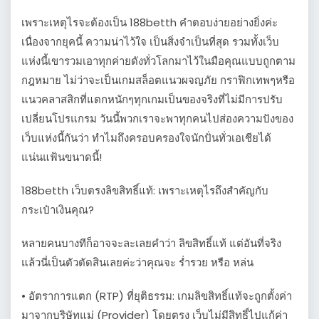
เพราะเหตุไรจะต้องเป็น 188betth คำตอบง่ายอย่างยิ่งค่ะ
เนื่องจากยุคนี้ ความน่าไว้ใจ เป็นสิ่งจำเป็นที่สุด รวมทั้งเว็บ
แห่งนี้เขารวมเอาทุกค่ายดังทั่วโลกมาไว้ในมือคุณแบบถูกตาม
กฎหมาย ไม่ว่าจะเป็นเกมสล็อตแนวผจญภัย กราฟิกเทพๆหรือ
แนวคลาสสิกที่แตกหนักๆทุกเกมเป็นของจริงที่ไม่มีการปรับ
เปลี่ยนโปรแกรม วันนี้พวกเราจะพาทุกคนไปส่องความปังของ
เว็บแห่งนี้กันว่า ทำไมถึงครอบครองใจนักปั่นทั่วเอเชียได้
แน่นแฟ้นขนาดนี้!
188betth เว็บตรงลิขสิทธิ์แท้: เพราะเหตุไรถึงสำคัญกับ
กระเป๋าเงินคุณ?
หลายคนบางทีก็อาจจะละเลยคำว่า ลิขสิทธิ์แท้ แต่อันที่จริง
แล้วนี่เป็นตัวตัดสินเลยค่ะว่าคุณจะ ร่ำรวย หรือ หล่น
• อัตราการแตก (RTP) ที่ยุติธรรม: เกมลิขสิทธิ์แท้จะถูกตั้งค่า
มาจากบริษัทแม่ (Provider) โดยตรง เว็บไม่มีสิทธิ์ไปแก้ค่า