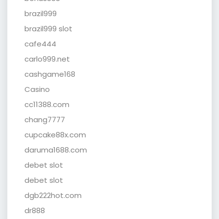
brazil999
brazil999 slot
cafe444
carlo999.net
cashgame168
Casino
cc11388.com
chang7777
cupcake88x.com
daruma1688.com
debet slot
debet slot
dgb222hot.com
dr888