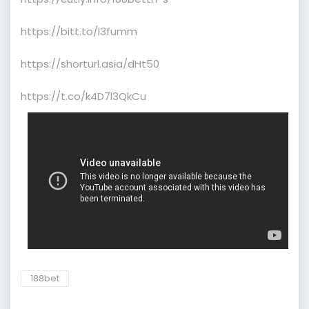
https://bitt.to/l3fumm
https://shorturl.asia/dHt50
https://t.co/k4D7l3QkCu
188bet