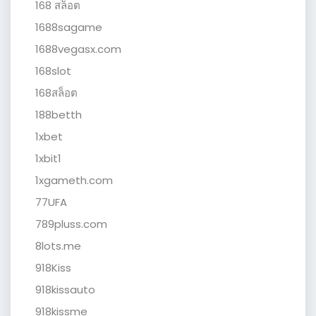
168 สล็อต
1688sagame
1688vegasx.com
168slot
168สล็อต
188betth
1xbet
1xbit1
1xgameth.com
77UFA
789pluss.com
8lots.me
918Kiss
918kissauto
918kissme