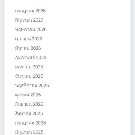
กรกฎาคม 2026
มิถุนายน 2026
พฤษภาคม 2026
เมษายน 2026
มีนาคม 2026
กุมภาพันธ์ 2026
มกราคม 2026
ธันวาคม 2025
พฤศจิกายน 2025
ตุลาคม 2025
กันยายน 2025
สิงหาคม 2025
กรกฎาคม 2025
มิถุนายน 2025