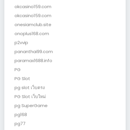
okcasino159.com
okcasino159.com
onesiamclub.site
onoplus168.com
p2vvip
pananthai99.com
paramax1688.info
PG
PG Slot
pg slot เว็บตรง
PG Slot เว็บใหม่
pg SuperGame
pg168
pg77