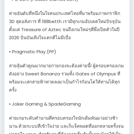
ค่ายอันดับที่หนึ่งในใจคนประเทศไทยที่มาพร้อมภาพกราฟิก
3D สุดอลังการ ที่ 188betth เรามีทุกเกมอัปเดตใหม่ปัจจุบัน
ตั้งแต่ Treasure of Aztec จนถึงเกมใหม่ๆที่พึ่งเปิดตัวในปี
2026 ปั่นบันเทิงใจแตกดีไม่มีเบื่อ
• Pragmatic Play (PP)
สายลุ้นตัวคูณมากมายก่ายกองจะต้องค่ายนี้! ผู้ครอบครองเกม
ดังอย่าง Sweet Bonanza รวมทั้ง Gates of Olympus ที่
พร้อมจะเสกสายฟ้าฟาดลงมาเป็นกำไรก้อนโตให้ท่านได้ทุก
ครั้ง
• Joker Gaming & SpadeGaming
ค่ายเกมระดับตำนานที่ครอบครองใจนักเดิมพันมาอย่างช้า
นาน ด้วยระบบที่เข้าใจง่าย และก็แจ็คพอตที่ออกหลายครั้งจน