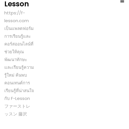
Lesson
https://f-
lesson.com
เป็นแพลตฟอร์ม
การเรียนรู้และ
คอร์สออนไลน์ที่
ช่วยให้คุณ
พัฒนาทักษะ
และเรียนรู้ความ
รู้ใหม่ ค้นพบ
คอนเทนต์การ
เรียนรู้ที่น่าสนใจ
กับ F-Lesson
ファーストレ
ッスン 藤沢