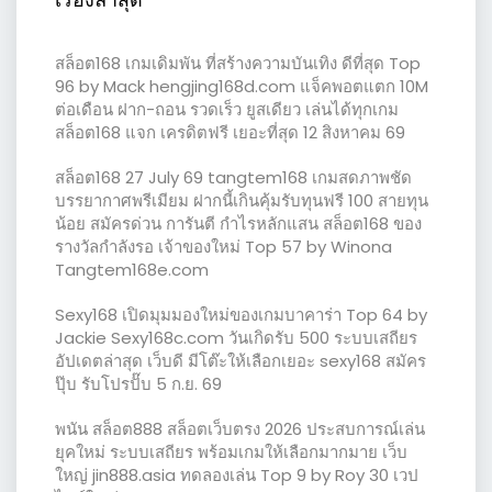
สล็อต168 เกมเดิมพัน ที่สร้างความบันเทิง ดีที่สุด Top
96 by Mack hengjing168d.com แจ็คพอตแตก 10M
ต่อเดือน ฝาก-ถอน รวดเร็ว ยูสเดียว เล่นได้ทุกเกม
สล็อต168 แจก เครดิตฟรี เยอะที่สุด 12 สิงหาคม 69
สล็อต168 27 July 69 tangtem168 เกมสดภาพชัด
บรรยากาศพรีเมียม ฝากนี้เกินคุ้มรับทุนฟรี 100 สายทุน
น้อย สมัครด่วน การันตี กำไรหลักแสน สล็อต168 ของ
รางวัลกำลังรอ เจ้าของใหม่ Top 57 by Winona
Tangtem168e.com
Sexy168 เปิดมุมมองใหม่ของเกมบาคาร่า Top 64 by
Jackie Sexy168c.com วันเกิดรับ 500 ระบบเสถียร
อัปเดตล่าสุด เว็บดี มีโต๊ะให้เลือกเยอะ sexy168 สมัคร
ปุ๊บ รับโปรปั๊บ 5 ก.ย. 69
พนัน สล็อต888 สล็อตเว็บตรง 2026 ประสบการณ์เล่น
ยุคใหม่ ระบบเสถียร พร้อมเกมให้เลือกมากมาย เว็บ
ใหญ่ jin888.asia ทดลองเล่น Top 9 by Roy 30 เวป