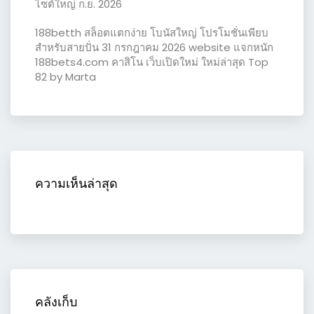
ไซต์ใหญ่ ก.ย. 2026
188betth สล็อตแตกง่าย โบนัสใหญ่ โปรโมชั่นเพียบ
สำหรับสายปั่น 31 กรกฎาคม 2026 website แจกหนัก
188bets4.com คาสิโน เว็บเปิดใหม่ ใหม่ล่าสุด Top
82 by Marta
ความเห็นล่าสุด
คลังเก็บ