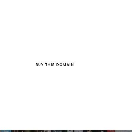
BUY THIS DOMAIN