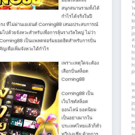
ห
สนุกสนานรวมทั้งได้
1
f
กำไรได้จริงในปี
k
ตรง ที่ไม่ผ่านเอเย่นต์ Coming88 เสนอประสบการณ์
p
มไปด้วยจังหวะสำหรับเพื่อการลุ้นรางวัลใหญ่ ไม่ว่า
j
ส
ต Coming88 เป็นแพลตฟอร์มยอดฮิตสำหรับการปั่น
t
ญเพื่อเพิ่มจังหวะได้กำไร
h
h
เพราะเหตุใดจะต้อง
h
เลือกปั่นสล็อต
p
Coming88
h
ห
Coming88 เป็น
s
เว็บไซต์สล็อต
j
h
ออนไลน์ ยอดนิยม
h
เป็นอย่างมากใน
ประเทศไทยแล้วก็ทั่ว
h
ทวีปเอเชีย ด้วยการ
s