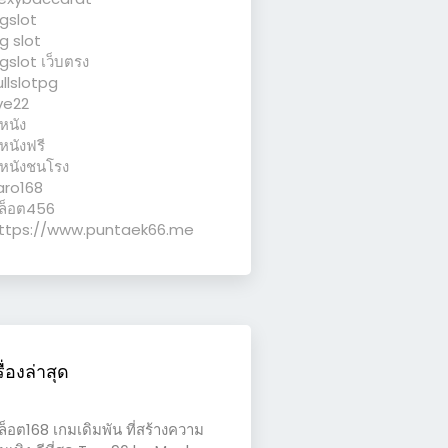
gslot
g slot
gslot เว็บตรง
ullslotpg
ive22
ูหนัง
ูหนังฟรี
ูหนังชนโรง
aro168
ล็อต456
ttps://www.puntaek66.me
รื่องล่าสุด
ล็อต168 เกมเดิมพัน ที่สร้างความ