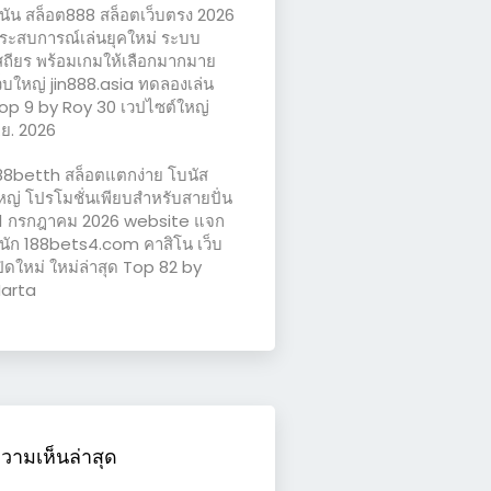
นัน สล็อต888 สล็อตเว็บตรง 2026
ระสบการณ์เล่นยุคใหม่ ระบบ
สถียร พร้อมเกมให้เลือกมากมาย
ว็บใหญ่ jin888.asia ทดลองเล่น
op 9 by Roy 30 เวปไซต์ใหญ่
.ย. 2026
88betth สล็อตแตกง่าย โบนัส
หญ่ โปรโมชั่นเพียบสำหรับสายปั่น
1 กรกฎาคม 2026 website แจก
นัก 188bets4.com คาสิโน เว็บ
ปิดใหม่ ใหม่ล่าสุด Top 82 by
arta
วามเห็นล่าสุด