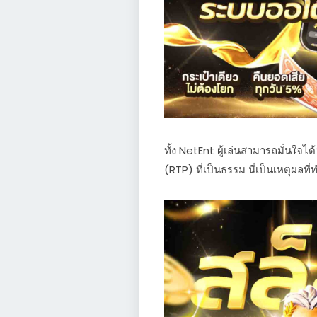
ทั้ง NetEnt ผู้เล่นสามารถมั่นใจไ
(RTP) ที่เป็นธรรม นี่เป็นเหตุผลท