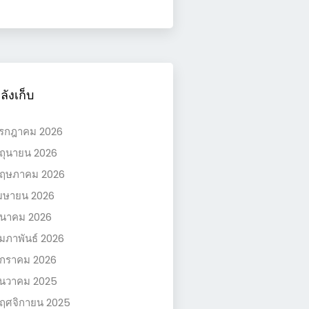
ลังเก็บ
รกฎาคม 2026
ิถุนายน 2026
ฤษภาคม 2026
มษายน 2026
ีนาคม 2026
ุมภาพันธ์ 2026
กราคม 2026
ันวาคม 2025
ฤศจิกายน 2025