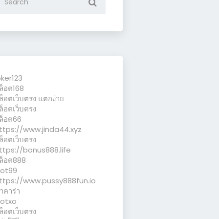
oker123
ล็อต168
ล็อตเว็บตรง แตกง่าย
ล็อตเว็บตรง
ล็อต66
ttps://www.jinda44.xyz
ล็อตเว็บตรง
ttps://bonus888.life
ล็อต888
lot99
ttps://www.pussy888fun.io
าคาร่า
lotxo
ล็อตเว็บตรง