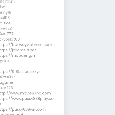
นังโป๊ไทย
xbet
unny18
iss918
g slot
oker123
ล็อต777
okyoslot88
ttps://betwayvietnam.com
ttps://jokerasia.net
ttps://moodeng.in
gslot
ttps://918kissauto.xyz
นังชนโรง
agame
oker 123
ttp://www.movie87hd.com
ttps://www.pussy888play.co
m
ttps://pussy888win.com
exybaccarat