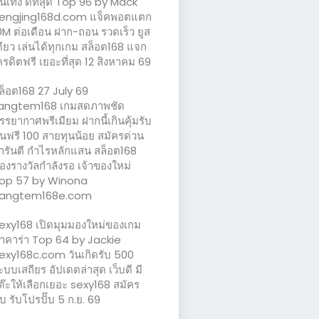
ันเทิง ดีที่สุด Top 96 by Mack
engjing168d.com แจ็คพอตแตก
0M ต่อเดือน ฝาก-ถอน รวดเร็ว ยูส
ดียว เล่นได้ทุกเกม สล็อต168 แจก
ครดิตฟรี เยอะที่สุด 12 สิงหาคม 69
ล็อต168 27 July 69
angtem168 เกมสดภาพชัด
รรยากาศพรีเมียม ฝากนี้เกินคุ้มรับ
ุนฟรี 100 สายทุนน้อย สมัครด่วน
ารันตี กำไรหลักแสน สล็อต168
องรางวัลกำลังรอ เจ้าของใหม่
op 57 by Winona
angtem168e.com
exy168 เปิดมุมมองใหม่ของเกม
าคาร่า Top 64 by Jackie
exy168c.com วันเกิดรับ 500
ะบบเสถียร อัปเดตล่าสุด เว็บดี มี
ต๊ะให้เลือกเยอะ sexy168 สมัคร
ุ๊บ รับโปรปั๊บ 5 ก.ย. 69