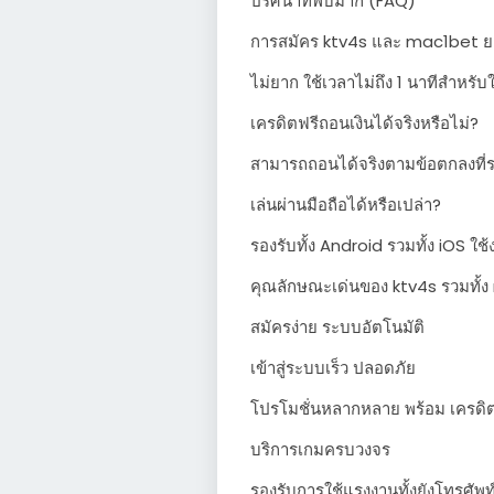
ปริศนาที่พบมาก (FAQ)
การสมัคร ktv4s และ mac1bet 
ไม่ยาก ใช้เวลาไม่ถึง 1 นาทีสำหรั
เครดิตฟรีถอนเงินได้จริงหรือไม่?
สามารถถอนได้จริงตามข้อตกลงที่ร
เล่นผ่านมือถือได้หรือเปล่า?
รองรับทั้ง Android รวมทั้ง iOS ใ
คุณลักษณะเด่นของ ktv4s รวมทั้
สมัครง่าย ระบบอัตโนมัติ
เข้าสู่ระบบเร็ว ปลอดภัย
โปรโมชั่นหลากหลาย พร้อม เครดิต
บริการเกมครบวงจร
รองรับการใช้แรงงานทั้งยังโทรศัพท์