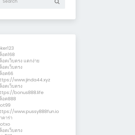
oker123
ล็อต168
ล็อตเว็บตรง แตกง่าย
ล็อตเว็บตรง
ล็อต66
ttps://www.jinda44.xyz
ล็อตเว็บตรง
ttps://bonus888.life
ล็อต888
lot99
ttps://www.pussy888fun.io
าคาร่า
lotxo
ล็อตเว็บตรง