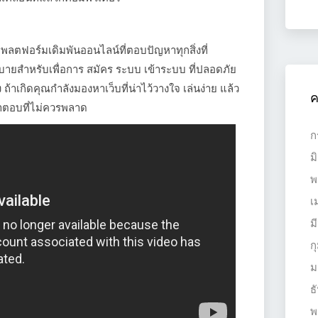
พลตฟอร์มเดิมพันออนไลน์ที่ตอบปัญหาทุกสิ่งที่
มสบายสำหรับเพื่อการ สมัคร ระบบ เข้าระบบ ที่ปลอดภัย
ถ้าเกิดคุณกำลังมองหาเว็บที่น่าไว้วางใจ เล่นง่าย แล้ว
ค
็นคำตอบที่ไม่ควรพลาด
ก
ม
พ
เ
ม
ก
ม
ธ
พ