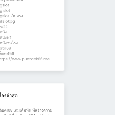
gslot
g slot
gslot เว็บตรง
ullslotpg
ive22
ูหนัง
ูหนังฟรี
ูหนังชนโรง
aro168
ล็อต456
ttps://www.puntaek66.me
รื่องล่าสุด
ล็อต168 เกมเดิมพัน ที่สร้างความ