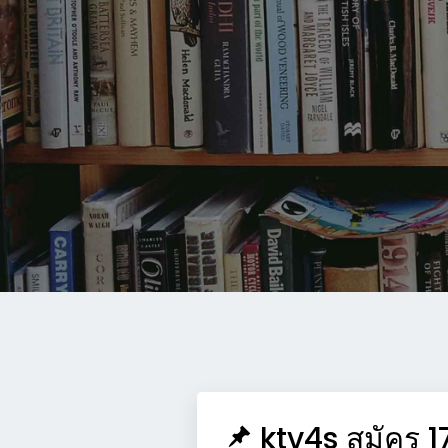
ktv4s สมัคร 1