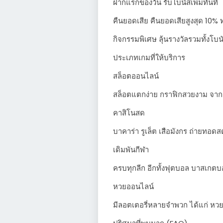
ฝากแรกของวัน รับโบนัสเพิ่มทันที
คืนยอดเสีย คืนยอดเสียสูงสุด 10% ท
กิจกรรมพิเศษ ลุ้นรางวัลรวมทั้งโบ
ประเภทเกมที่ให้บริการ
สล็อตออนไลน์
สล็อตแตกง่าย กราฟิกสวยงาม จากค
คาสิโนสด
บาคาร่า รูเล็ต เสือมังกร ถ่ายทอด
เดิมพันกีฬา
ครบทุกลีก อีกทั้งฟุตบอล บาสเกตบอ
หวยออนไลน์
มีลอตเตอรี่หลายจำพวก ได้แก่ หวยร