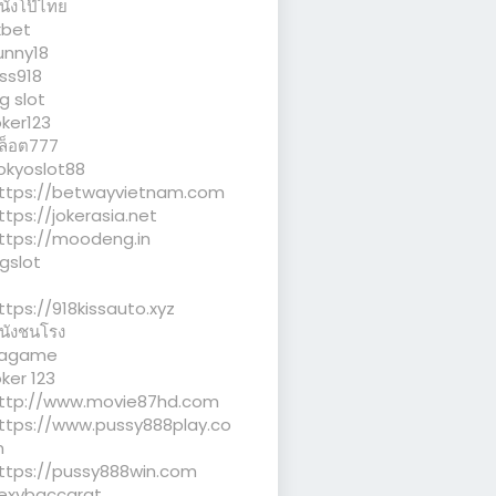
นังโป๊ไทย
xbet
unny18
iss918
g slot
oker123
ล็อต777
okyoslot88
ttps://betwayvietnam.com
ttps://jokerasia.net
ttps://moodeng.in
gslot
ttps://918kissauto.xyz
นังชนโรง
agame
oker 123
ttp://www.movie87hd.com
ttps://www.pussy888play.co
m
ttps://pussy888win.com
exybaccarat