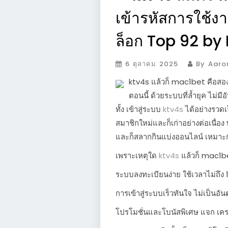
เข้ารหัสการใช้งา
ล็อก Top 92 by
6 ตุลาคม 2025
By Aaron
ktv4s แล้วก็ mac1bet คือสองเ
ตอนนี้ ด้วยระบบที่ล้ำยุค ไม่ม
ทั้ง เข้าสู่ระบบ
ktv4s
ได้อย่างรวดเร
สมาชิกใหม่และก็เก่าอย่างต่อเนื่อ
และก็สลากกินแบ่งออนไลน์ เหมาะกับท
เพราะเหตุใด
ktv4s
แล้วก็ mac1bet
ระบบลงทะเบียนง่าย ใช้เวลาไม่ถึง 1
การเข้าสู่ระบบเร็วทันใจ ไม่เป็นอั
โปรโมชั่นและโบนัสพิเศษ แจก เครด