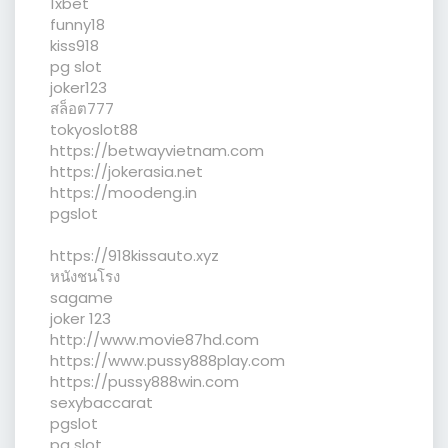
1xbet
funny18
kiss918
pg slot
joker123
สล็อต777
tokyoslot88
https://betwayvietnam.com
https://jokerasia.net
https://moodeng.in
pgslot
https://918kissauto.xyz
หนังชนโรง
sagame
joker 123
http://www.movie87hd.com
https://www.pussy888play.com
https://pussy888win.com
sexybaccarat
pgslot
pg slot