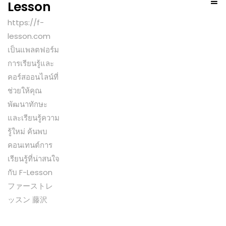
Lesson
https://f-
lesson.com
เป็นแพลตฟอร์ม
การเรียนรู้และ
คอร์สออนไลน์ที่
ช่วยให้คุณ
พัฒนาทักษะ
และเรียนรู้ความ
รู้ใหม่ ค้นพบ
คอนเทนต์การ
เรียนรู้ที่น่าสนใจ
กับ F-Lesson
ファーストレ
ッスン 藤沢