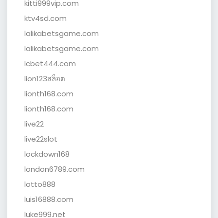
kitti999vip.com
ktv4sd.com
lalikabetsgame.com
lalikabetsgame.com
lcbet444.com
lion123สล็อต
lionth168.com
lionth168.com
live22
live22slot
lockdown168
london6789.com
lotto888
luis16888.com
luke999.net