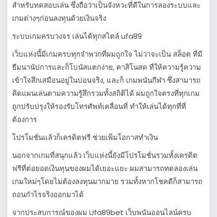
สำหรับทดสอบเล่น ซึ่งถือว่าเป็นจังหวะที่ดีในการลองระบบและ
เกมต่างๆก่อนลงทุนด้วยเงินจริง
ระบบเกมครบวงจร เล่นได้ทุกสไตล์ ufa89
เว็บแห่งนี้มีเกมครบทุกจำพวกที่ผมถูกใจ ไม่ว่าจะเป็น สล็อต ที่มี
ธีมนานัปการและก็โบนัสแตกง่าย, คาสิโนสด ที่ให้ความรู้ความ
เข้าใจสึกเสมือนอยู่ในบ่อนจริง, และก็ เกมพนันกีฬา ซึ่งสามารถ
คิดแผนเล่นตามความรู้สึกรวมทั้งสถิติได้ ผมถูกใจตรงที่ทุกเกม
ถูกปรับปรุงให้รองรับโทรศัพท์เคลื่อนที่ ทำให้เล่นได้ทุกที่ที่
ต้องการ
โปรโมชั่นแล้วก็เครดิตฟรี ช่วยเพิ่มโอกาสทำเงิน
นอกจากเกมที่สนุกแล้ว เว็บแห่งนี้ยังมีโปรโมชั่นรวมทั้งเครดิต
ฟรีที่ต่อยอดเงินทุนของผมได้เยอะแยะ ผมสามารถทดลองเล่น
เกมใหม่ๆโดยไม่ต้องลงทุนมากมาย รวมทั้งหากโชคดีก็สามารถ
ถอนกำไรจริงออกมาได้
จากประสบการณ์ของผม Ufa89bet เว็บพนันออนไลน์ครบ