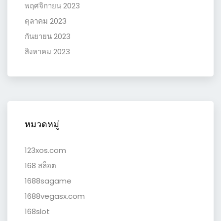
พฤศจิกายน 2023
ตุลาคม 2023
กันยายน 2023
สิงหาคม 2023
หมวดหมู่
123xos.com
168 สล็อต
1688sagame
1688vegasx.com
168slot