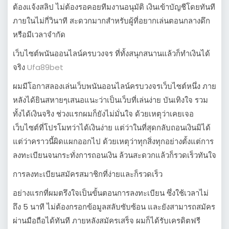
ต้องแจ้งสลิป ไม่ต้องรอคอยทีมงานอนุมัติ เงินเข้าบัญชีโดยทันที
ภายในไม่กี่วินาที สะดวกมากสำหรับผู้ที่อยากเล่นตอนกลางดึก
หรือมีเวลาจำกัด
เว็บไซต์พนันออนไลน์ครบวงจร ที่ทั้งสนุกสนานแล้วก็ทำเงินได้
จริง
Ufa89bet
ผมมีโอกาสลองเล่นเว็บพนันออนไลน์ครบวงจรเว็บไซต์หนึ่ง ภาย
หลังได้ยินสหายๆเสนอแนะว่าเป็นเว็บที่เล่นง่าย บันเทิงใจ รวม
ทั้งได้เงินจริง ช่วงแรกผมก็ยังไม่มั่นใจ ด้วยเหตุว่าเคยเจอ
เว็บไซต์ที่โปรโมทว่าได้เงินง่าย แต่ว่าในที่สุดกลับถอนเงินมิได้
แต่ว่าคราวนี้ผิดแผกออกไป ด้วยเหตุว่าทุกสิ่งทุกอย่างตั้งแต่การ
ลงทะเบียนจนกระทั่งการถอนเงิน ล้วนสะดวกแล้วก็รวดเร็วทันใจ
การลงทะเบียนสมัครสมาชิกที่ง่ายและก็รวดเร็ว
อย่างแรกที่ผมตรึงใจเป็นขั้นตอนการลงทะเบียน ซึ่งใช้เวลาไม่
ถึง 5 นาที ไม่ต้องกรอกข้อมูลสลับซับซ้อน และยังสามารถสมัคร
ผ่านมือถือได้ทันที ภายหลังสมัครเสร็จ ผมก็ได้รับเครดิตฟรี