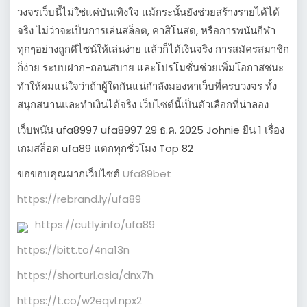
วงจรเว็บนี้ไม่ใช่แค่บันเทิงใจ แม้กระนั้นยังช่วยสร้างรายได้ได้
จริง ไม่ว่าจะเป็นการเล่นสล็อต, คาสิโนสด, หรือการพนันกีฬา
ทุกๆอย่างถูกดีไซน์ให้เล่นง่าย แล้วก็ได้เงินจริง การสมัครสมาชิก
ก็ง่าย ระบบฝาก-ถอนสบาย และโปรโมชั่นช่วยเพิ่มโอกาสชนะ
ทำให้ผมแน่ใจว่าถ้าผู้ใดกันแน่กำลังมองหาเว็บที่ครบวงจร ทั้ง
สนุกสนานและทำเงินได้จริง เว็บไซต์นี้เป็นตัวเลือกที่น่าลอง
เว็บพนัน ufa8997 ufa8997 29 ธ.ค. 2025 Johnie ยืน 1 เรื่อง
เกมสล็อต ufa89 แตกทุกชั่วโมง Top 82
ขอขอบคุณมากเว็ปไซต์
Ufa89bet
https://rebrand.ly/ufa89
https://cutly.info/ufa89
https://bitt.to/4na13n
https://shorturl.asia/dnx7h
https://t.co/w2eqvLnpx2