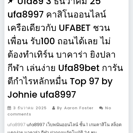
Ufa89 3 ธันวาคม 25
ufa8997 คาสิโนออนไลน์
เครือเดียวกับ UFABET ชวน
เพื่อน รับ100 ถอนได้เลย ไม่
ต้องทำเทิร์น บาคาร่า ยิงปลา
กีฬา เล่นง่าย Ufa89bet การัน
ตีกำไรหลักหมื่น Top 97 by
Johnie ufa8997
3 ธันวาคม 2025
By Aaron Foster
No
comments
ufa8997
ufa8997 เว็บพนันออนไลน์ ชั้น 1 เกมคาสิโน สล็อต
แตกง่าย บาคาร่า กีฬา ฝากถอนอัตโนมัติ 24 ชม.