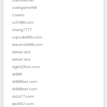
carlo999.net
cashgame168
Casino
cc11388.com
chang7777
cupcake88x.com
daruma1688.com
debet slot
debet slot
dgb222hot.com
dr888
dr888bet.com
dr888bet.com
du2477.com
ek4567.com