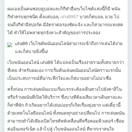
ผมเองเป็นคนชอบดูบอลและก็กีฬาอื่นๆเว็บไซต์แห่งนี้ก็มี พนัน
กีฬาครบทุกชนิด ตั้งแต่บอล,
ufa8997
บาสเก็ตบอล, มวย ไป
จนถึงกีฬาอีสปอร์ต มีอัตราต่อรองชัดแจ้ง และก็สามารถแทงสด
ได้ ทำให้ไม่พลาดทุกจังหวะสำคัญของการประลอง
ufa89 เว็บไซต์พนันออนไลน์สามารถเข้าถึงการเล่นได้ง่าย
และก็สบายยิ่งขึ้น!
เว็บพนันออนไลน์ ufa89 ได้แปลงเป็นเรื่องง่ายรวมทั้งสบายกว่า
ที่เคย สำหรับผมเอง การเริ่มต้นเล่นพนันออนไลน์คราวแรกนั้น
เป็นประสบการณ์ที่น่าระทึกใจและก็สบายอย่างไม่น่าเชื่อ
ครั้งก่อน การเล่นพนันแบบเริ่มแรกจะต้องเดินทางไปยังคาสิโน
หรือร้านพนันที่เปิดให้บริการ ซึ่งบางทีต้องเสียเวลาเดินทางและ
ก็ค่าที่พัก ถ้าเกิดอยากได้เล่นบ่อยๆก็เกิดเรื่องยุ่งยาก แต่เดี๋ยวนี้
ด้วยเทคโนโลยีออนไลน์ ทั้งหมดทุกอย่างเปลี่ยนไป การเล่นพนัน
สามารถทำได้เพียงเปิดโทรศัพท์เคลื่อนที่หรือคอมพิวเตอร์ เชื่อม
ต่ออินเทอร์เน็ต แล้วไปสู่ เว็บพนันออนไลน์ ที่พวกเราสนใจ