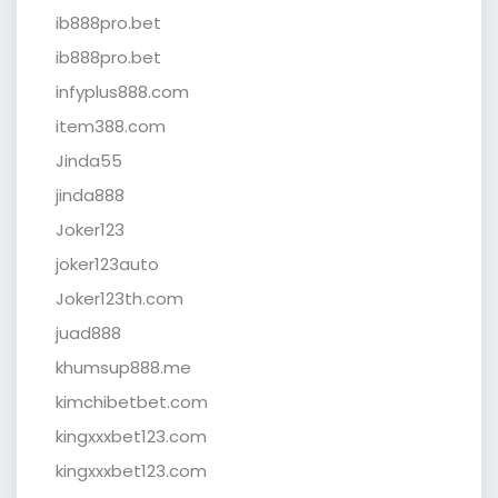
ib888pro.bet
ib888pro.bet
infyplus888.com
item388.com
Jinda55
jinda888
Joker123
joker123auto
Joker123th.com
juad888
khumsup888.me
kimchibetbet.com
kingxxxbet123.com
kingxxxbet123.com