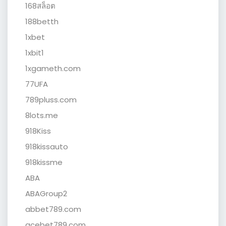
168สล็อต
188betth
1xbet
1xbit1
1xgameth.com
77UFA
789pluss.com
8lots.me
918Kiss
918kissauto
918kissme
ABA
ABAGroup2
abbet789.com
acebet789.com