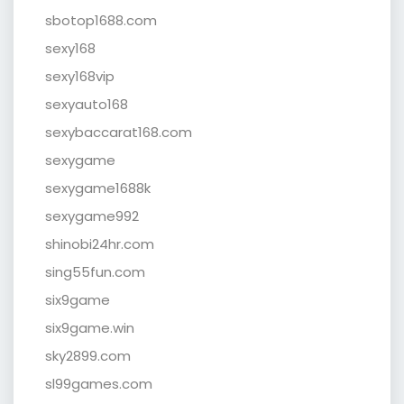
sbotop1688.com
sexy168
sexy168vip
sexyauto168
sexybaccarat168.com
sexygame
sexygame1688k
sexygame992
shinobi24hr.com
sing55fun.com
six9game
six9game.win
sky2899.com
sl99games.com