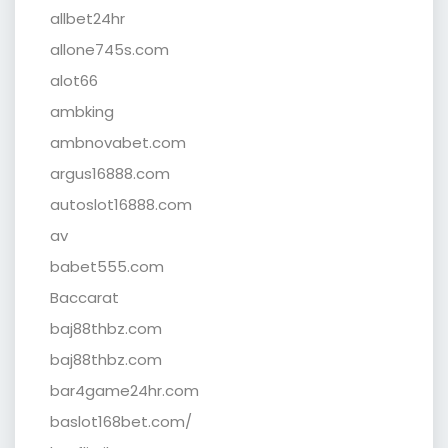
allbet24hr
allone745s.com
alot66
ambking
ambnovabet.com
argus16888.com
autoslot16888.com
av
babet555.com
Baccarat
baj88thbz.com
baj88thbz.com
bar4game24hr.com
baslot168bet.com/