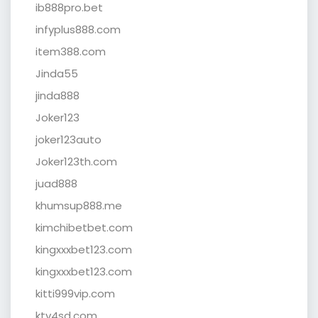
ib888pro.bet
infyplus888.com
item388.com
Jinda55
jinda888
Joker123
joker123auto
Joker123th.com
juad888
khumsup888.me
kimchibetbet.com
kingxxxbet123.com
kingxxxbet123.com
kitti999vip.com
ktv4sd.com