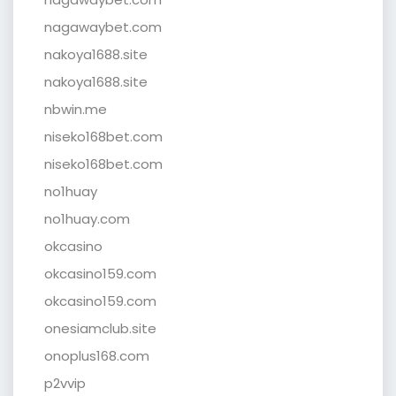
nagawaybet.com
nakoya1688.site
nakoya1688.site
nbwin.me
niseko168bet.com
niseko168bet.com
no1huay
no1huay.com
okcasino
okcasino159.com
okcasino159.com
onesiamclub.site
onoplus168.com
p2vvip