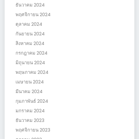
ธันวาคม 2024
พฤศจิกายน 2024
ตุลาคม 2024
กันยายน 2024
สิงหาคม 2024
กรกฎาคม 2024
มิถุนายน 2024
พฤษภาคม 2024
เมษายน 2024
มีนาคม 2024
กุมภาพันธ์ 2024
มกราคม 2024
ธันวาคม 2023
พฤศจิกายน 2023