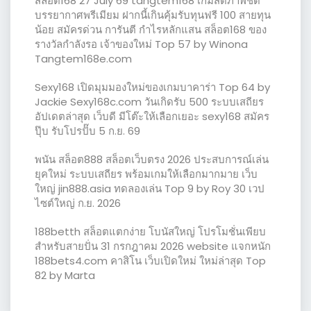
สล็อต168 27 July 69 tangtem168 เกมสดภาพชัด
บรรยากาศพรีเมียม ฝากนี้เกินคุ้มรับทุนฟรี 100 สายทุน
น้อย สมัครด่วน การันตี กำไรหลักแสน สล็อต168 ของ
รางวัลกำลังรอ เจ้าของใหม่ Top 57 by Winona
Tangtem168e.com
Sexy168 เปิดมุมมองใหม่ของเกมบาคาร่า Top 64 by
Jackie Sexy168c.com วันเกิดรับ 500 ระบบเสถียร
อัปเดตล่าสุด เว็บดี มีโต๊ะให้เลือกเยอะ sexy168 สมัคร
ปุ๊บ รับโปรปั๊บ 5 ก.ย. 69
พนัน สล็อต888 สล็อตเว็บตรง 2026 ประสบการณ์เล่น
ยุคใหม่ ระบบเสถียร พร้อมเกมให้เลือกมากมาย เว็บ
ใหญ่ jin888.asia ทดลองเล่น Top 9 by Roy 30 เวป
ไซต์ใหญ่ ก.ย. 2026
188betth สล็อตแตกง่าย โบนัสใหญ่ โปรโมชั่นเพียบ
สำหรับสายปั่น 31 กรกฎาคม 2026 website แจกหนัก
188bets4.com คาสิโน เว็บเปิดใหม่ ใหม่ล่าสุด Top
82 by Marta