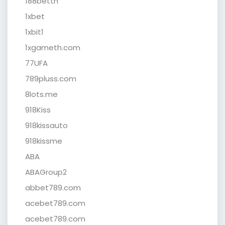
188betth
1xbet
1xbit1
1xgameth.com
77UFA
789pluss.com
8lots.me
918Kiss
918kissauto
918kissme
ABA
ABAGroup2
abbet789.com
acebet789.com
acebet789.com