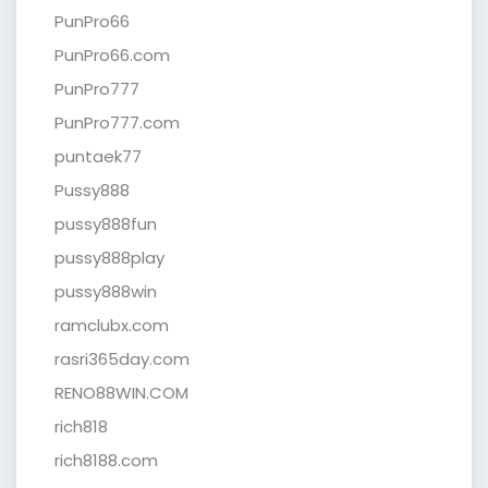
PunPro66
PunPro66.com
PunPro777
PunPro777.com
puntaek77
Pussy888
pussy888fun
pussy888play
pussy888win
ramclubx.com
rasri365day.com
RENO88WIN.COM
rich818
rich8188.com