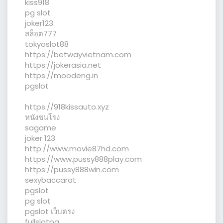
kiss918
pg slot
joker123
สล็อต777
tokyoslot88
https://betwayvietnam.com
https://jokerasia.net
https://moodeng.in
pgslot
https://918kissauto.xyz
หนังชนโรง
sagame
joker 123
http://www.movie87hd.com
https://www.pussy888play.com
https://pussy888win.com
sexybaccarat
pgslot
pg slot
pgslot เว็บตรง
fullslotpg