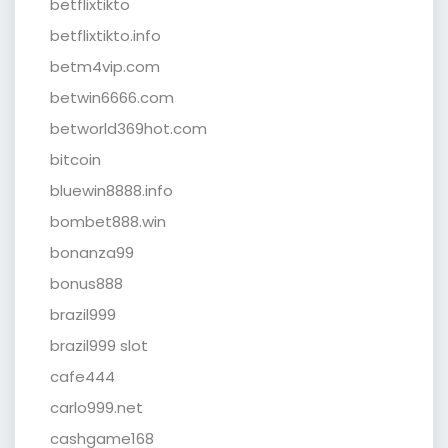
betflixtikto
betflixtikto.info
betm4vip.com
betwin6666.com
betworld369hot.com
bitcoin
bluewin8888.info
bombet888.win
bonanza99
bonus888
brazil999
brazil999 slot
cafe444
carlo999.net
cashgame168