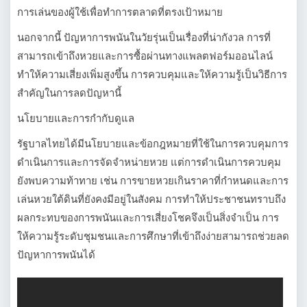
การเล่นของผู้ใช้เพื่อทำการตลาดที่ตรงเป้าหมาย
นอกจากนี้ ปัญหาการพนันในวัยรุ่นเป็นเรื่องที่น่ากังวล การที่
สามารถเข้าถึงหวยและการซื้อผ่านทางแพลตฟอร์มออนไลน์
ทำให้ความเสี่ยงเพิ่มสูงขึ้น การควบคุมและให้ความรู้เป็นวิธีการ
สำคัญในการลดปัญหานี้
นโยบายและการกำกับดูแล
รัฐบาลไทยได้มีนโยบายและข้อกฎหมายที่ใช้ในการควบคุมการ
ดำเนินการและการจัดจำหน่ายหวย แต่การดำเนินการควบคุม
ยังพบความท้าทาย เช่น การขายหวยเกินราคาที่กำหนดและการ
เล่นหวยใต้ดินที่ยังคงมีอยู่ในสังคม การทำให้ประชาชนทราบถึง
ผลกระทบของการพนันและการเสี่ยงโชคจึงเป็นสิ่งจำเป็น การ
ให้ความรู้ระดับชุมชนและการศึกษาที่เข้าถึงง่ายสามารถช่วยลด
ปัญหาการพนันได้