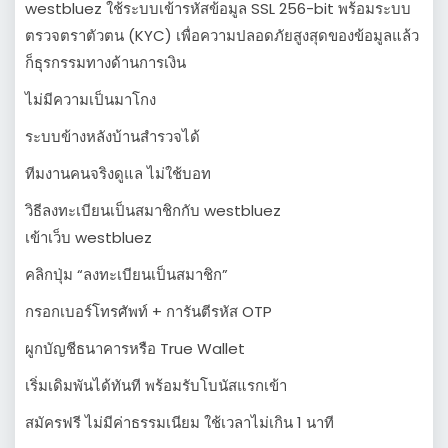
westbluez ใช้ระบบเข้ารหัสข้อมูล SSL 256-bit พร้อมระบบ
ตรวจตราตัวตน (KYC) เพื่อความปลอดภัยสูงสุดของข้อมูลแล้ว
ก็ธุรกรรมทางด้านการเงิน
ไม่มีความเป็นมาโกง
ระบบข้างหลังบ้านสำรวจได้
ทีมงานคนจริงดูแล ไม่ใช้บอท
วิธีลงทะเบียนเป็นสมาชิกกับ westbluez
เข้าเว็บ westbluez
คลิกปุ่ม “ลงทะเบียนเป็นสมาชิก”
กรอกเบอร์โทรศัพท์ + การันตีรหัส OTP
ผูกบัญชีธนาคารหรือ True Wallet
เริ่มเดิมพันได้ทันที พร้อมรับโบนัสแรกเข้า
สมัครฟรี ไม่มีค่าธรรมเนียม ใช้เวลาไม่เกิน 1 นาที