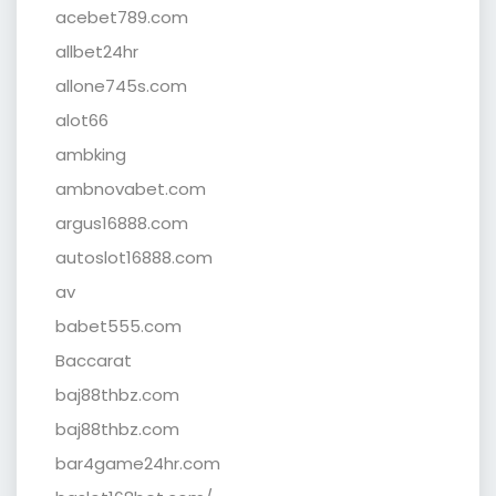
acebet789.com
allbet24hr
allone745s.com
alot66
ambking
ambnovabet.com
argus16888.com
autoslot16888.com
av
babet555.com
Baccarat
baj88thbz.com
baj88thbz.com
bar4game24hr.com