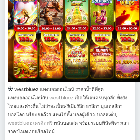
westbluez แทงบอลออนไลน์ ราคาน้ำดีที่สุด
แทงบอลออนไลน์กับ
westbluez
เปิดให้เล่นครบทุกลีก ทั้งยัง
ไทยและต่างถิ่น ไม่ว่าจะเป็นพรีเมียร์ลีก ลาลีกา บุนเดสลีกา
บอลโลก หรือบอลถ้วย แทงได้ทั้ง บอลผู้เดียว, บอลสเต็ป,
westbluez เครดิตฟรี
พนันบอลสด พร้อมระบบพินิจพิจารณา
ราคาไหลแบบเรียลไทม์