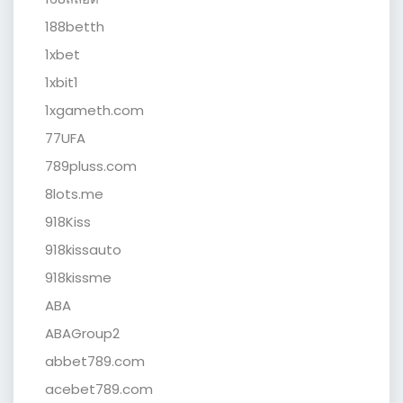
188betth
1xbet
1xbit1
1xgameth.com
77UFA
789pluss.com
8lots.me
918Kiss
918kissauto
918kissme
ABA
ABAGroup2
abbet789.com
acebet789.com