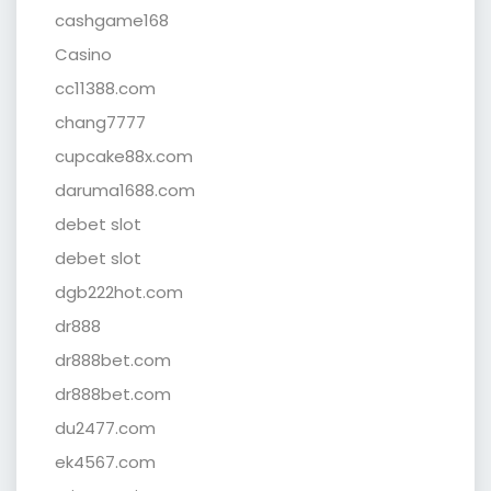
cashgame168
Casino
cc11388.com
chang7777
cupcake88x.com
daruma1688.com
debet slot
debet slot
dgb222hot.com
dr888
dr888bet.com
dr888bet.com
du2477.com
ek4567.com