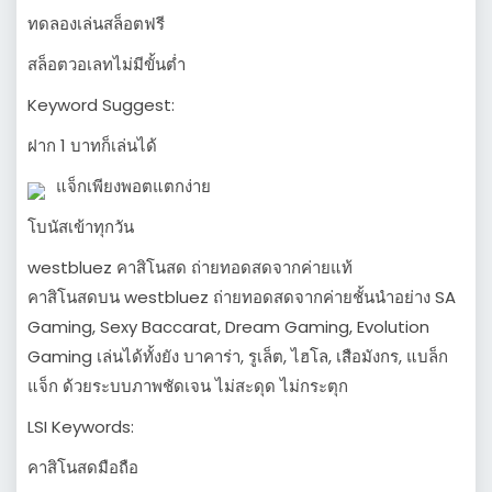
ทดลองเล่นสล็อตฟรี
สล็อตวอเลทไม่มีขั้นต่ำ
Keyword Suggest:
ฝาก 1 บาทก็เล่นได้
แจ็กเพียงพอตแตกง่าย
โบนัสเข้าทุกวัน
westbluez คาสิโนสด ถ่ายทอดสดจากค่ายแท้
คาสิโนสดบน westbluez ถ่ายทอดสดจากค่ายชั้นนำอย่าง SA
Gaming, Sexy Baccarat, Dream Gaming, Evolution
Gaming เล่นได้ทั้งยัง บาคาร่า, รูเล็ต, ไฮโล, เสือมังกร, แบล็ก
แจ็ก ด้วยระบบภาพชัดเจน ไม่สะดุด ไม่กระตุก
LSI Keywords:
คาสิโนสดมือถือ