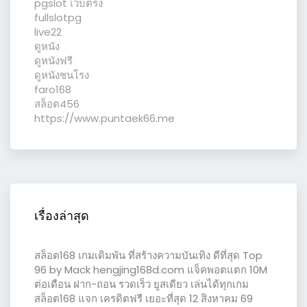
pgslot เว็บตรง
fullslotpg
live22
ดูหนัง
ดูหนังฟรี
ดูหนังชนโรง
faro168
สล็อต456
https://www.puntaek66.me
เรื่องล่าสุด
สล็อต168 เกมเดิมพัน ที่สร้างความบันเทิง ดีที่สุด Top
96 by Mack hengjing168d.com แจ็คพอตแตก 10M
ต่อเดือน ฝาก-ถอน รวดเร็ว ยูสเดียว เล่นได้ทุกเกม
สล็อต168 แจก เครดิตฟรี เยอะที่สุด 12 สิงหาคม 69