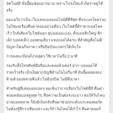
อัตโนมัติ ข้อนี้ผมชอบมากมาย เพราะโปร่งใสแล้วก็ตรวจดูได้
จริง
ผมแน่ใจว่าเป็น เว็บแทงบอลออนไลน์ที่ดีที่สุด คือระบบโดยรวม
ไม่ใช่แค่เรื่องคืนค่าคอมอย่างเดียว เว็บไซต์นี้มีราคาบอลไหล
เร็ว ใกล้เคียงเว็บไซต์นอก คู่บอลเยอะแยะ ทั้งบอลลีกใหญ่ ลีก
เล็ก บอลสเต็ป บอลคนเดียว แทงบอลได้ครบ ที่สำคัญคือไม่มี
ปัญหาโดนกินราคา หรือปิดบิลแปลกๆให้เจ็บใจ
การลงทะเบียนก็ง่ายสุดๆ ใช้เวลาไม่ถึง 2 นาที
รองรับทั้งโทรศัพท์มือถือและคอมพิวเตอร์ ฝาก-ถอนออโต้
รวดเร็วจริง เบิกเงินฝากบัญชีด้านในไม่กี่นาที อันนี้ผมทดลอง
ด้วยตัวเองหลายทีแล้ว ไม่มีปกปิด ไม่มีดึงเวลา
สำหรับผู้ที่เล่นบอลบ่อยๆ ผมเห็นว่าการเลือกเว็บไซต์ที่มี คืนค่า
คอมพนันบอลสูงสุด 1% คือความเป็นต่อระยะยาว ต่อให้วันไหน
อ่านบอลพลาด ก็ยังมีเงินกลับคืนมาช่วยประคับประคองพอร์ต
ไม่ต้องรู้สึกว่าเสียเปล่า และก็ถ้าวันไหนได้กำไร คืนค่าคอมก็