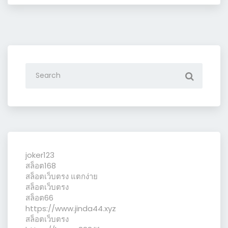
joker123
สล็อต168
สล็อตเว็บตรง แตกง่าย
สล็อตเว็บตรง
สล็อต66
https://www.jinda44.xyz
สล็อตเว็บตรง