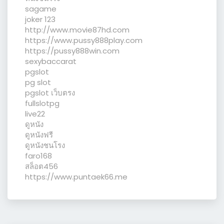
sagame
joker 123
http://www.movie87hd.com
https://www.pussy888play.com
https://pussy888win.com
sexybaccarat
pgslot
pg slot
pgslot เว็บตรง
fullslotpg
live22
ดูหนัง
ดูหนังฟรี
ดูหนังชนโรง
faro168
สล็อต456
https://www.puntaek66.me