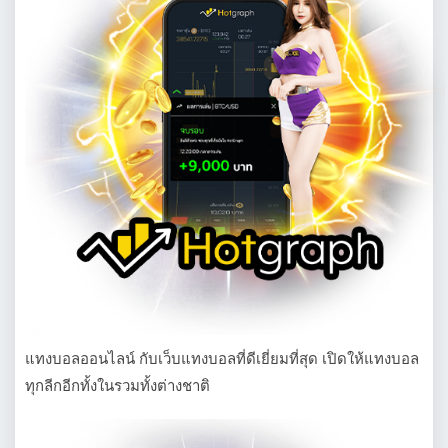
แทงบอลออนไลน์ กับเว็บแทงบอลที่ดีเยี่ยมที่สุด เปิดให้แทงบอล
ทุกลีกอีกทั้งในรวมทั้งต่างชาติ