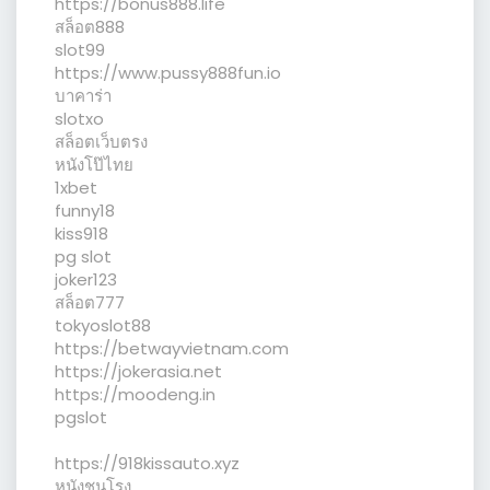
https://bonus888.life
สล็อต888
slot99
https://www.pussy888fun.io
บาคาร่า
slotxo
สล็อตเว็บตรง
หนังโป๊ไทย
1xbet
funny18
kiss918
pg slot
joker123
สล็อต777
tokyoslot88
https://betwayvietnam.com
https://jokerasia.net
https://moodeng.in
pgslot
https://918kissauto.xyz
หนังชนโรง