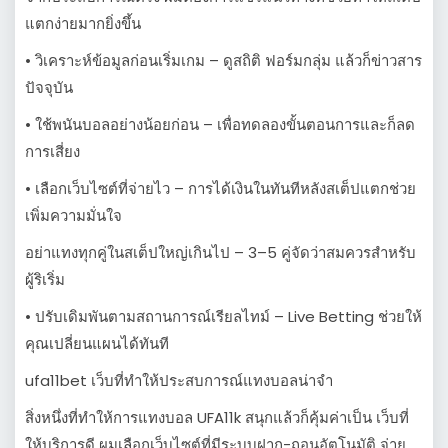
แตกง่ายมากยิ่งขึ้น
• วิเคราะห์ข้อมูลก่อนเริ่มเกม – ดูสถิติ ฟอร์มกลุ่ม แล้วก็ข่าวสาร
ปัจจุบัน
• ใช้พนันบอลอย่างน้อยก่อน – เพื่อทดลองขั้นตอนการและก็ลด
การเสี่ยง
• เลือกเว็บไซต์ที่จ่ายไว – การได้เงินในทันทีหลังสเต็ปแตกช่วย
เพิ่มความมั่นใจ
อย่าแทงทุกคู่ในสเต็ปใหญ่เกินไป – 3–5 คู่จัดว่าสมควรสำหรับ
ผู้ริเริ่ม
• ปรับเดิมพันตามสถานการณ์เรียลไทม์ – Live Betting ช่วยให้
คุณเปลี่ยนแผนได้ทันที
ufa11bet เว็บที่ทำให้ประสบการณ์แทงบอลน่าจำ
สิ่งหนึ่งที่ทำให้การแทงบอล UFA11k สนุกแล้วก็คุ้มค่าเป็น เว็บที่
ให้บริการดี ผมเลือกเว็บไซต์ที่มีระบบฝาก-ถอนอัตโนมัติ จ่าย