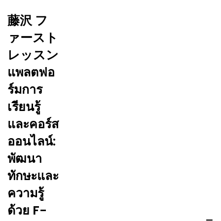
藤沢 フ
ァースト
レッスン
แพลตฟอ
ร์มการ
เรียนรู้
และคอร์ส
ออนไลน์:
พัฒนา
ทักษะและ
ความรู้
ด้วย F-