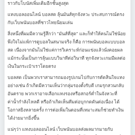
ราวกับโบนัสเพิ่มเติมอีกชั้นสูงสุด
แทงบอลออนไลน์ บอลสด ลุ้นมันส์ทุกจังหวะ ประสบการณ์ตรง
กับเว็บพนันบอลที่ชาวไทยนิยมเล่น
สิ่งหนึ่งที่ผมมีความรู้สึกว่า “มันส์ที่สุด” และก็ทำให้คนไม่ใช่น้อย
พึงใจไม่แพ้การดูบอลในสนามจริง ก็คือ การพนันบอลแบบบอล
สด เนื่องจากมันไม่ใช่แค่การวิเคราะห์ก่อนแข่งแล้วนั่งคอยผล
แม้กระนั้นเป็นการลุ้นแบบวินาทีต่อวินาที ทุกจังหวะเกมมีผลต่อ
เงินในกระเป๋าเราโดยตรง
บอลสด เป็นพวกเราสามารถมองรูปเกมไปกับการตัดสินใจแทง
อย่างเช่น ถ้าเกิดมีความเห็นว่ากลุ่มรองตั้งรับดี เกมรุกสวนกลับ
อันตราย พวกเราอาจเลือกแทงรองหรือสกอร์ต่ำในจังหวะที่
ค่าน้ำกำลังไหลดี หรือถ้าเกิดเห็นทีมต่อบุกกดดันต่อเนื่อง ได้
โอกาสยิงหลายครั้ง การต่อเพิ่มในตอนที่เหมาะสมก็ช่วยทำเงิน
ได้ง่ายมากยิ่งขึ้น
แน่ๆว่า แทงบอลออนไลน์ เว็บพนันบอลส่งผลมากมายกับ