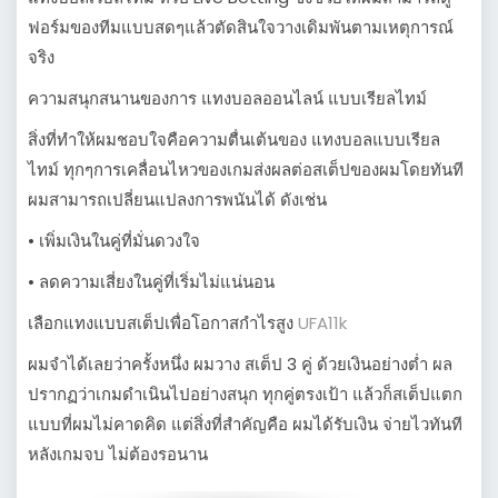
ฟอร์มของทีมแบบสดๆแล้วตัดสินใจวางเดิมพันตามเหตุการณ์
จริง
ความสนุกสนานของการ แทงบอลออนไลน์ แบบเรียลไทม์
สิ่งที่ทำให้ผมชอบใจคือความตื่นเต้นของ แทงบอลแบบเรียล
ไทม์ ทุกๆการเคลื่อนไหวของเกมส่งผลต่อสเต็ปของผมโดยทันที
ผมสามารถเปลี่ยนแปลงการพนันได้ ดังเช่น
• เพิ่มเงินในคู่ที่มั่นดวงใจ
• ลดความเสี่ยงในคู่ที่เริ่มไม่แน่นอน
เลือกแทงแบบสเต็ปเพื่อโอกาสกำไรสูง
UFA11k
ผมจำได้เลยว่าครั้งหนึ่ง ผมวาง สเต็ป 3 คู่ ด้วยเงินอย่างต่ำ ผล
ปรากฏว่าเกมดำเนินไปอย่างสนุก ทุกคู่ตรงเป้า แล้วก็สเต็ปแตก
แบบที่ผมไม่คาดคิด แต่สิ่งที่สำคัญคือ ผมได้รับเงิน จ่ายไวทันที
หลังเกมจบ ไม่ต้องรอนาน