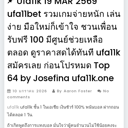
Ufa11k 19 MAR 2569
ufa11bet รวมเกมจ่ายหนัก เล่น
ง่าย มือใหม่ก็เข้าใจ ชวนเพื่อน
รับฟรี 100 มีศูนย์ช่วยเหลือ
ตลอด ดูราคาสดได้ทันที ufa11k
สมัครเลย ก่อนโปรหมด Top
64 by Josefina ufa11k.one
10 มกราคม 2026
By Aaron Foster
No
comments
ufa11k
ufa11k ชั้น 1 ในเอเชีย เงินชัวร์ 100% พนันบอล ฝากถอน
ได้ตลอด 1 วัน.
ถ้าเกิดพูดถึงการแทงบอล มั่นใจว่าผู้คนจำนวนไม่ใช้น้อยคงจะ