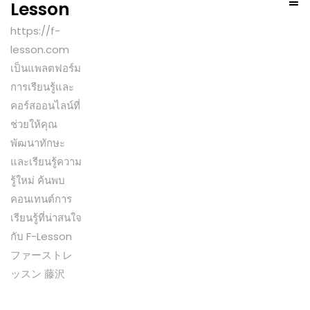
Lesson
https://f-
lesson.com
เป็นแพลตฟอร์ม
การเรียนรู้และ
คอร์สออนไลน์ที่
ช่วยให้คุณ
พัฒนาทักษะ
และเรียนรู้ความ
รู้ใหม่ ค้นพบ
คอนเทนต์การ
เรียนรู้ที่น่าสนใจ
กับ F-Lesson
ファーストレ
ッスン 藤沢