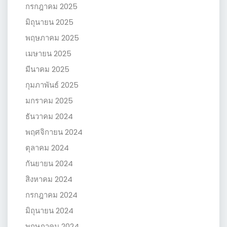
กรกฎาคม 2025
มิถุนายน 2025
พฤษภาคม 2025
เมษายน 2025
มีนาคม 2025
กุมภาพันธ์ 2025
มกราคม 2025
ธันวาคม 2024
พฤศจิกายน 2024
ตุลาคม 2024
กันยายน 2024
สิงหาคม 2024
กรกฎาคม 2024
มิถุนายน 2024
พฤษภาคม 2024