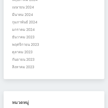
เมษายน 2024
มีนาคม 2024
กุมภาพันธ์ 2024
มกราคม 2024
ธันวาคม 2023
พฤศจิกายน 2023
ตุลาคม 2023
กันยายน 2023
สิงหาคม 2023
หมวดหมู่