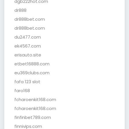
dgb222hot.com
dr888
dr888bet.com
dr888bet.com
du2477.com
ek4567.com
erisauto.site
etbet16888.com
eu369clubs.com
fafa 123 slot
faro168
fcharoenkit168.com
fcharoenkit168.com
finfinbet789.com
finnivips.com