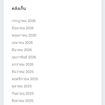
คลังเก็บ
กรกฎาคม 2026
มิถุนายน 2026
พฤษภาคม 2026
เมษายน 2026
มีนาคม 2026
กุมภาพันธ์ 2026
มกราคม 2026
ธันวาคม 2025
พฤศจิกายน 2025
ตุลาคม 2025
กันยายน 2025
สิงหาคม 2025