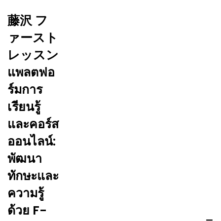
藤沢 フ
ァースト
レッスン
แพลตฟอ
ร์มการ
เรียนรู้
และคอร์ส
ออนไลน์:
พัฒนา
ทักษะและ
ความรู้
ด้วย F-