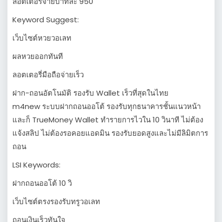
ลอตเตอรี่จ่ายบาทละ 950
Keyword Suggest:
เว็บไซต์หวยวอเลท
ผลหวยออกทันที
ลอตเตอรี่มือถือจ่ายเร็ว
ฝาก-ถอนอัตโนมัติ รองรับ Wallet เร็วที่สุดในไทย
m4new ระบบฝากถอนออโต้ รองรับทุกธนาคารชั้นแนวหน้า
และก็ TrueMoney Wallet ทำรายการไวใน 10 วินาที ไม่ต้อง
แจ้งสลิป ไม่ต้องรอคอยแอดมิน รองรับยอดสูงและไม่มีลิมิตการ
ถอน
LSI Keywords:
ฝากถอนออโต้ 10 วิ
เว็บไซต์ตรงรองรับทรูวอเลท
ถอนเงินเร็วทันใจ