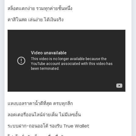
สล็อตแตกง่าย รวมทุกค่ายชั้นหนึ่ง
คาสิโนสด เล่นง่าย ได้เงินจริง
แทงบอลราคาน้ำดีที่สุด ครบทุกลีก
ลอตเตอรี่ออนไลน์จ่ายเต็ม ไม่มีเลขอั้น
ระบบฝาก-ถอนออโต้ รองรับ True Wallet