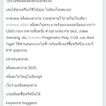
โปรโมชั่นจัดเต็มทุกเมื่อเชื่อวัน
เล่นได้ทุกเครื่องใช้ไม้สอย ไม่ต้องโหลดแอป
m4new สล็อตแตกง่าย รวมทุกค่ายไว้ภายในเว็บเดียว
m4new สมัคร
สล็อตเว็บตรง มาพร้อมเกมยอดนิยมมากกว่า
1,000 เกมจากค่ายชั้นหนึ่ง ตัวอย่างเช่น PG Slot, Joker
Gaming, JILI,
m4new
Pragmatic Play, CQ9, และ Red
Tiger ให้ท่านสนุกแบบไม่ซ้ำ พร้อมฟีเจอร์ซื้อฟรีสปิน และก็
RTP สูงทุกเกม
LSI Keywords:
สล็อตแตกง่าย 2025
สล็อตเว็บใหญ่ไม่ล็อกยูส
เว็บรวมสล็อตทุกค่าย
เกมสล็อตซื้อฟรีสปินได้
Keyword Suggest: