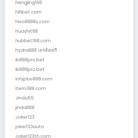
hengjing168
hi6bet.com
hiso8888s.com
huayhit88
hubbet168.com
hydra888 เครดิตฟรี
ib888pro.bet
ib888pro.bet
infyplus888.com
item388.com
Jinda55
jinda888
Joker123
joker123auto
Joker123th.com