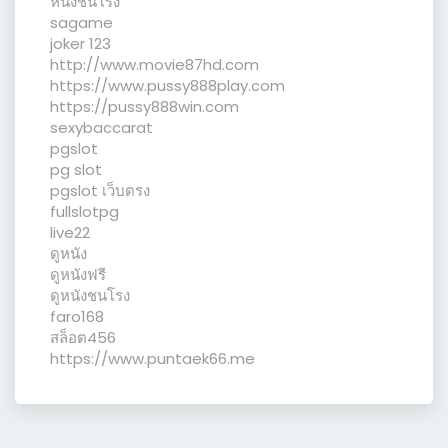
หนังชนโรง
sagame
joker 123
http://www.movie87hd.com
https://www.pussy888play.com
https://pussy888win.com
sexybaccarat
pgslot
pg slot
pgslot เว็บตรง
fullslotpg
live22
ดูหนัง
ดูหนังฟรี
ดูหนังชนโรง
faro168
สล็อต456
https://www.puntaek66.me