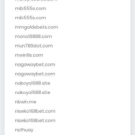
mib555s.com
mib555s.com
mmgoldsbets.com
mono16888.com
mun789slot.com
mwin9s.com
nagawaybet.com
nagawaybet.com
nakoya1688.site
nakoya1688.site
nbwin.me
niseko168bet.com
niseko168bet.com
no1huay