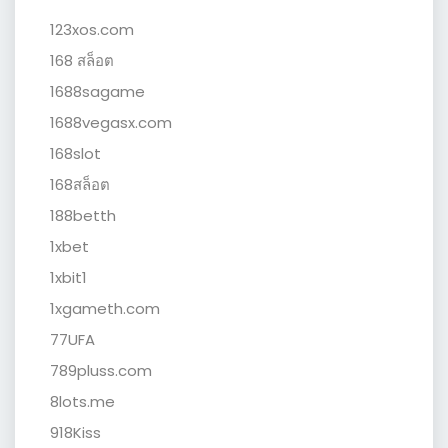
123xos.com
168 สล็อต
1688sagame
1688vegasx.com
168slot
168สล็อต
188betth
1xbet
1xbit1
1xgameth.com
77UFA
789pluss.com
8lots.me
918Kiss