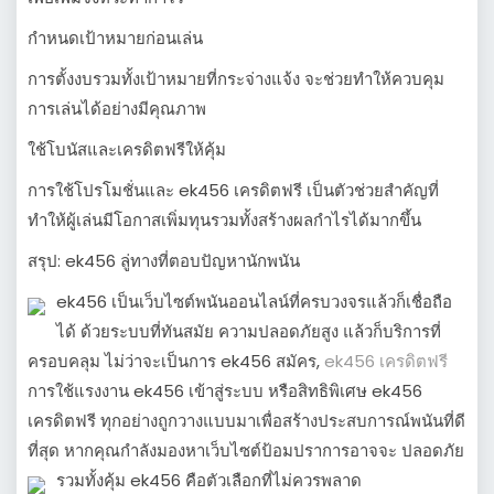
กำหนดเป้าหมายก่อนเล่น
การตั้งงบรวมทั้งเป้าหมายที่กระจ่างแจ้ง จะช่วยทำให้ควบคุม
การเล่นได้อย่างมีคุณภาพ
ใช้โบนัสและเครดิตฟรีให้คุ้ม
การใช้โปรโมชั่นและ ek456 เครดิตฟรี เป็นตัวช่วยสำคัญที่
ทำให้ผู้เล่นมีโอกาสเพิ่มทุนรวมทั้งสร้างผลกำไรได้มากขึ้น
สรุป: ek456 ลู่ทางที่ตอบปัญหานักพนัน
ek456 เป็นเว็บไซต์พนันออนไลน์ที่ครบวงจรแล้วก็เชื่อถือ
ได้ ด้วยระบบที่ทันสมัย ความปลอดภัยสูง แล้วก็บริการที่
ครอบคลุม ไม่ว่าจะเป็นการ ek456 สมัคร,
ek456 เครดิตฟรี
การใช้แรงงาน ek456 เข้าสู่ระบบ หรือสิทธิพิเศษ ek456
เครดิตฟรี ทุกอย่างถูกวางแบบมาเพื่อสร้างประสบการณ์พนันที่ดี
ที่สุด หากคุณกำลังมองหาเว็บไซต์ป้อมปราการอาจจะ ปลอดภัย
รวมทั้งคุ้ม ek456 คือตัวเลือกที่ไม่ควรพลาด