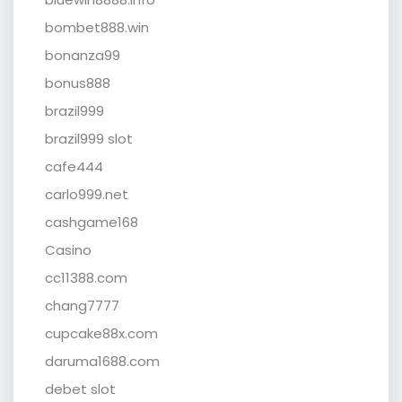
bombet888.win
bonanza99
bonus888
brazil999
brazil999 slot
cafe444
carlo999.net
cashgame168
Casino
cc11388.com
chang7777
cupcake88x.com
daruma1688.com
debet slot