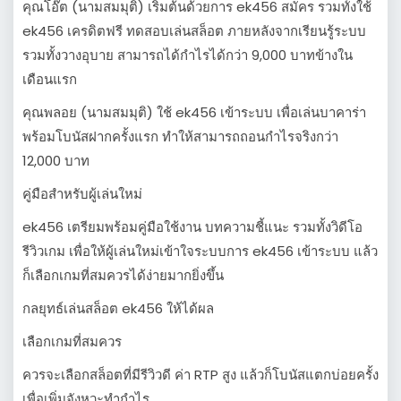
คุณโอ๊ต (นามสมมุติ) เริ่มต้นด้วยการ ek456 สมัคร รวมทั้งใช้
ek456 เครดิตฟรี ทดสอบเล่นสล็อต ภายหลังจากเรียนรู้ระบบ
รวมทั้งวางอุบาย สามารถได้กำไรได้กว่า 9,000 บาทข้างใน
เดือนแรก
คุณพลอย (นามสมมุติ) ใช้ ek456 เข้าระบบ เพื่อเล่นบาคาร่า
พร้อมโบนัสฝากครั้งแรก ทำให้สามารถถอนกำไรจริงกว่า
12,000 บาท
คู่มือสำหรับผู้เล่นใหม่
ek456 เตรียมพร้อมคู่มือใช้งาน บทความชี้แนะ รวมทั้งวิดีโอ
รีวิวเกม เพื่อให้ผู้เล่นใหม่เข้าใจระบบการ ek456 เข้าระบบ แล้ว
ก็เลือกเกมที่สมควรได้ง่ายมากยิ่งขึ้น
กลยุทธ์เล่นสล็อต ek456 ให้ได้ผล
เลือกเกมที่สมควร
ควรจะเลือกสล็อตที่มีรีวิวดี ค่า RTP สูง แล้วก็โบนัสแตกบ่อยครั้ง
เพื่อเพิ่มจังหวะทำกำไร