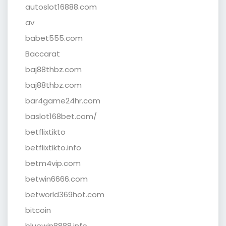
autoslot16888.com
av
babet555.com
Baccarat
baj88thbz.com
baj88thbz.com
bar4game24hr.com
baslot168bet.com/
betflixtikto
betflixtikto.info
betm4vip.com
betwin6666.com
betworld369hot.com
bitcoin
bluewin8888.info