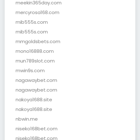
meekin365day.com
mercyrosa168.com
mib555s.com
mib555s.com
mmgoldsbets.com
mono16888.com
mun789slot.com
mwin9s.com
nagawaybet.com
nagawaybet.com
nakoya1688.site
nakoya1688.site
nbwin.me
niseko168bet.com
niseko168bet.com