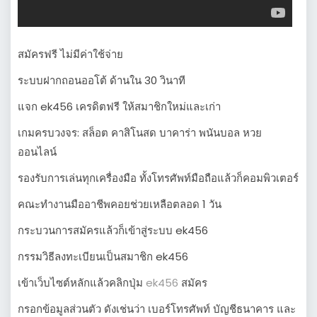
สมัครฟรี ไม่มีค่าใช้จ่าย
ระบบฝากถอนออโต้ ด้านใน 30 วินาที
แจก ek456 เครดิตฟรี ให้สมาชิกใหม่และเก่า
เกมครบวงจร: สล็อต คาสิโนสด บาคาร่า พนันบอล หวย
ออนไลน์
รองรับการเล่นทุกเครื่องมือ ทั้งโทรศัพท์มือถือแล้วก็คอมพิวเตอร์
คณะทำงานมืออาชีพคอยช่วยเหลือตลอด 1 วัน
กระบวนการสมัครแล้วก็เข้าสู่ระบบ ek456
กรรมวิธีลงทะเบียนเป็นสมาชิก ek456
เข้าเว็บไซต์หลักแล้วคลิกปุ่ม
ek456
สมัคร
กรอกข้อมูลส่วนตัว ดังเช่นว่า เบอร์โทรศัพท์ บัญชีธนาคาร และ