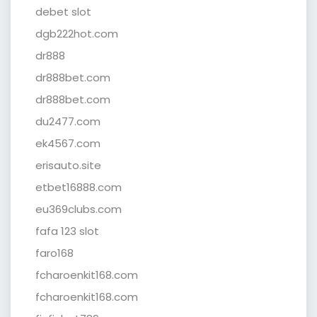
debet slot
dgb222hot.com
dr888
dr888bet.com
dr888bet.com
du2477.com
ek4567.com
erisauto.site
etbet16888.com
eu369clubs.com
fafa 123 slot
faro168
fcharoenkit168.com
fcharoenkit168.com