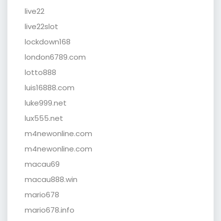
live22
live22slot
lockdown168
london6789.com
lotto888
luis16888.com
luke999.net
lux555.net
m4newonline.com
m4newonline.com
macau69
macau888.win
mario678
mario678.info