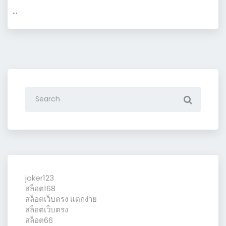
…
joker123
สล็อต168
สล็อตเว็บตรง แตกง่าย
สล็อตเว็บตรง
สล็อต66