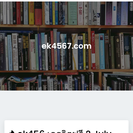
ek4567.com