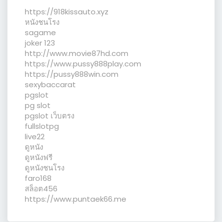
https://918kissauto.xyz
หนังชนโรง
sagame
joker 123
http://www.movie87hd.com
https://www.pussy888play.com
https://pussy888win.com
sexybaccarat
pgslot
pg slot
pgslot เว็บตรง
fullslotpg
live22
ดูหนัง
ดูหนังฟรี
ดูหนังชนโรง
faro168
สล็อต456
https://www.puntaek66.me