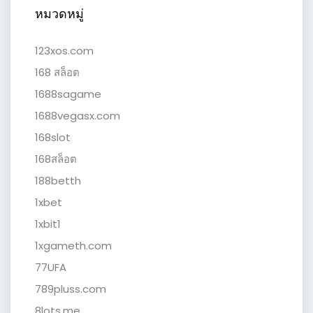
หมวดหมู่
123xos.com
168 สล็อต
1688sagame
1688vegasx.com
168slot
168สล็อต
188betth
1xbet
1xbit1
1xgameth.com
77UFA
789pluss.com
8lots.me