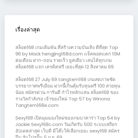
เรื่องล่าสุด
สล็อต168 เกมเดิมพัน ที่สร้างความบันเทิง ดีที่สุด Top
96 by Mack hengjing168d.com แจ็คพอตแตก 10M
ต่อเดือน ฝาก-ถอน รวดเร็ว ยูสเดียว เล่นได้ทุกเกม
สล็อต168 แจก เครดิตฟรี เยอะที่สุด 12 สิงหาคม 69
สล็อต168 27 July 69 tangtem168 เกมสดภาพชัด
บรรยากาศพรีเมียม ฝากนี้เกินคุ้มรับทุนฟรี 100 สายทุน
น้อย สมัครด่วน การันตี กำไรหลักแสน สล็อต168 ของ
รางวัลกำลังรอ เจ้าของใหม่ Top 57 by Winona
Tangtem168e.com
Sexy168 เปิดมุมมองใหม่ของเกมบาคาร่า Top 64 by
Jackie Sexy168c.com วันเกิดรับ 500 ระบบเสถียร
อัปเดตล่าสุด เว็บดี มีโต๊ะให้เลือกเยอะ sexy168 สมัคร
ปุ๊บ รับโปรปั๊บ 5 ก.ย. 69