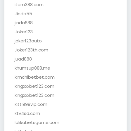
item388.com
Jinda55
jinda888
Joker123
joker123auto
Joker123th.com
juad888
khumsup888.me
kimchibetbet.com
kingxxxbet123.com
kingxxxbet123.com
kitti999vip.com
ktv4sd.com
lalikabetsgame.com