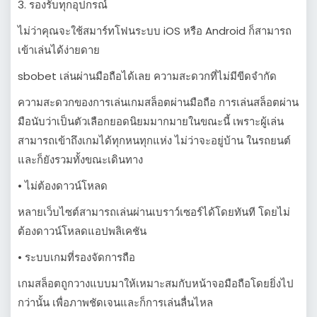
3. รองรับทุกอุปกรณ์
ไม่ว่าคุณจะใช้สมาร์ทโฟนระบบ iOS หรือ Android ก็สามารถ
เข้าเล่นได้ง่ายดาย
sbobet เล่นผ่านมือถือได้เลย ความสะดวกที่ไม่มีขีดจำกัด
ความสะดวกของการเล่นเกมสล็อตผ่านมือถือ การเล่นสล็อตผ่าน
มือนับว่าเป็นตัวเลือกยอดนิยมมากมายในขณะนี้ เพราะผู้เล่น
สามารถเข้าถึงเกมได้ทุกหนทุกแห่ง ไม่ว่าจะอยู่บ้าน ในรถยนต์
และก็ยังรวมทั้งขณะเดินทาง
• ไม่ต้องดาวน์โหลด
หลายเว็บไซต์สามารถเล่นผ่านเบราว์เซอร์ได้โดยทันที โดยไม่
ต้องดาวน์โหลดแอปพลิเคชัน
• ระบบเกมที่รองจัดการถือ
เกมสล็อตถูกวางแบบมาให้เหมาะสมกับหน้าจอมือถือโดยยิ่งไป
กว่านั้น เพื่อภาพชัดเจนและก็การเล่นลื่นไหล