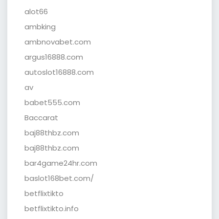
alot66
ambking
ambnovabet.com
argus16888.com
autoslot16888.com
av
babet555.com
Baccarat
baj88thbz.com
baj88thbz.com
bar4game24hr.com
baslot168bet.com/
betflixtikto
betflixtikto.info