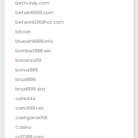
betm4vip.com
betwin6666.com
betworld369hot.com
bitcoin
bluewin8888.info
bombet888.win
bonanza99
bonus888
brazil999
brazil999 slot
cafe444
carlo999.net
cashgame168
Casino
cc11388.com