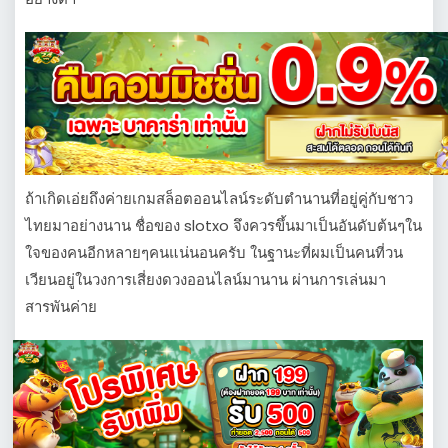
ถ้าเกิดเอ่ยถึงค่ายเกมสล็อตออนไลน์ระดับตำนานที่อยู่คู่กับชาว
ไทยมาอย่างนาน ชื่อของ slotxo จึงควรขึ้นมาเป็นอันดับต้นๆใน
ใจของคนอีกหลายๆคนแน่นอนครับ ในฐานะที่ผมเป็นคนที่วน
เวียนอยู่ในวงการเสี่ยงดวงออนไลน์มานาน ผ่านการเล่นมา
สารพันค่าย