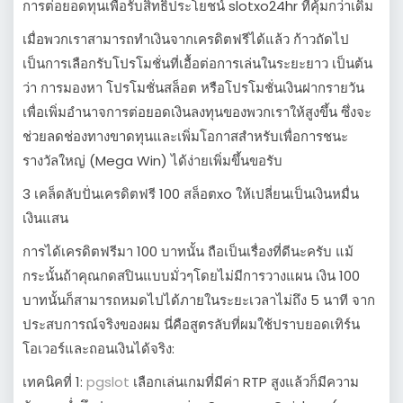
การต่อยอดทุนเพื่อรับสิทธิประโยชน์ slotxo24hr ที่คุ้มกว่าเดิม
เมื่อพวกเราสามารถทำเงินจากเครดิตฟรีได้แล้ว ก้าวถัดไป
เป็นการเลือกรับโปรโมชั่นที่เอื้อต่อการเล่นในระยะยาว เป็นต้น
ว่า การมองหา โปรโมชั่นสล็อต หรือโปรโมชั่นเงินฝากรายวัน
เพื่อเพิ่มอำนาจการต่อยอดเงินลงทุนของพวกเราให้สูงขึ้น ซึ่งจะ
ช่วยลดช่องทางขาดทุนและเพิ่มโอกาสสำหรับเพื่อการชนะ
รางวัลใหญ่ (Mega Win) ได้ง่ายเพิ่มขึ้นขอรับ
3 เคล็ดลับปั่นเครดิตฟรี 100 สล็อตxo ให้เปลี่ยนเป็นเงินหมื่น
เงินแสน
การได้เครดิตฟรีมา 100 บาทนั้น ถือเป็นเรื่องที่ดีนะครับ แม้
กระนั้นถ้าคุณกดสปินแบบมั่วๆโดยไม่มีการวางแผน เงิน 100
บาทนั้นก็สามารถหมดไปได้ภายในระยะเวลาไม่ถึง 5 นาที จาก
ประสบการณ์จริงของผม นี่คือสูตรลับที่ผมใช้ปราบยอดเทิร์น
โอเวอร์และถอนเงินได้จริง:
เทคนิคที่ 1:
pgslot
เลือกเล่นเกมที่มีค่า RTP สูงแล้วก็มีความ