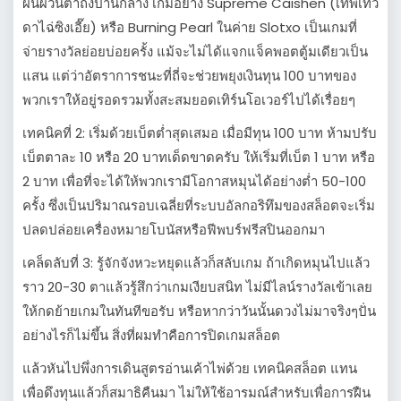
ผันผวนต่ำถึงปานกลาง เกมอย่าง Supreme Caishen (เทพเทว
ดาไฉ่ซิงเอี๊ย) หรือ Burning Pearl ในค่าย Slotxo เป็นเกมที่
จ่ายรางวัลย่อยบ่อยครั้ง แม้จะไม่ได้แจกแจ็คพอตตู้มเดียวเป็น
แสน แต่ว่าอัตราการชนะที่ถี่จะช่วยพยุงเงินทุน 100 บาทของ
พวกเราให้อยู่รอดรวมทั้งสะสมยอดเทิร์นโอเวอร์ไปได้เรื่อยๆ
เทคนิคที่ 2: เริ่มด้วยเบ็ตต่ำสุดเสมอ เมื่อมีทุน 100 บาท ห้ามปรับ
เบ็ตตาละ 10 หรือ 20 บาทเด็ดขาดครับ ให้เริ่มที่เบ็ต 1 บาท หรือ
2 บาท เพื่อที่จะได้ให้พวกเรามีโอกาสหมุนได้อย่างต่ำ 50-100
ครั้ง ซึ่งเป็นปริมาณรอบเฉลี่ยที่ระบบอัลกอริทึมของสล็อตจะเริ่ม
ปลดปล่อยเครื่องหมายโบนัสหรือฟีพบร์ฟรีสปินออกมา
เคล็ดลับที่ 3: รู้จักจังหวะหยุดแล้วก็สลับเกม ถ้าเกิดหมุนไปแล้ว
ราว 20-30 ตาแล้วรู้สึกว่าเกมเงียบสนิท ไม่มีไลน์รางวัลเข้าเลย
ให้กดย้ายเกมในทันทีขอรับ หรือหากว่าวันนั้นดวงไม่มาจริงๆปั่น
อย่างไรก็ไม่ขึ้น สิ่งที่ผมทำคือการปิดเกมสล็อต
แล้วหันไปพึ่งการเดินสูตรอ่านเค้าไพ่ด้วย เทคนิคสล็อต แทน
เพื่อดึงทุนแล้วก็สมาธิคืนมา ไม่ให้ใช้อารมณ์สำหรับเพื่อการฝืน