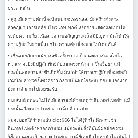
ประสานกัน
• สูญเสียความต่อเนื่องนิดหน่อย: Alot666 มักสร้างจังหวะ
สำคัญผ่านการเคลื่อนไหว เอฟเฟกต์ หรือการแสดงผลแบบไล่
ระดับความเกี่ยวเนื่อง แต่ว่าพอสัญญาณเน็ตมีปัญหา มันก็ทำให้
ความรู้สึกในส่วนนี้แปรไป ความต่อเนื่องหายไปโดยทันที
• เชื่อมต่อกับเกมน้อยลงชั่วครั้งคราว: ยิ่งเกมตอบสนองได้ไว
พวกเราจะยิ่งมีปฏิสัมพันธ์กับเกมตรงหน้ามากขึ้นเรื่อยๆ แม้
กระนั้นพอความล่าช้าเกิดขึ้น มันก็ทำให้พวกเรารู้สึกเชื่อมต่อกับ
เกมน้อยลงชั่วครั้งชั่วคราว กลายเป็นพอใจระบบตอบสนองมาก
ยิ่งกว่าตัวเกมไปเลยขอรับ
คนเล่นสล็อต66 ไม่ได้เสียอารมณ์ด้วยเหตุว่าอินเทอร์เน็ตช้า แม้
กระนั้นเนื่องจากประสบการณ์เปลี่ยนแปลง
ผมจะบอกให้ว่าคนเล่น alot666 ไม่ได้รู้สึกไม่ดีเพราะว่า
อินเทอร์เน็ตช้าหรอกครับผม แม้กระนั้นสิ่งที่มันมีผลต่อความ
รู้สึกตอนเล่นจริงๆอย่างประสบการณ์ที่เคยลื่นไหลกลับไม่เป็นไป