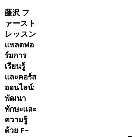
藤沢 フ
ァースト
レッスン
แพลตฟอ
ร์มการ
เรียนรู้
และคอร์ส
ออนไลน์:
พัฒนา
ทักษะและ
ความรู้
ด้วย F-