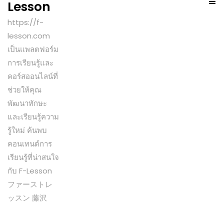
Lesson
https://f-
lesson.com
เป็นแพลตฟอร์ม
การเรียนรู้และ
คอร์สออนไลน์ที่
ช่วยให้คุณ
พัฒนาทักษะ
และเรียนรู้ความ
รู้ใหม่ ค้นพบ
คอนเทนต์การ
เรียนรู้ที่น่าสนใจ
กับ F-Lesson
ファーストレ
ッスン 藤沢