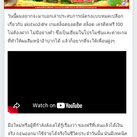
วันนี้ผมอยากจะมาบอกเล่าประสบการณ์ตรงแบบหมดเปลือก
เกี่ยวกับ slotxo24hr เกมสล็อตยอดฮิต สล็อต เครดิตฟรี 100
ไม่ต้องฝาก ไม่มีอย่างต่ำ ซึ่งเป็นเยี่ยมในโปรโมชั่นและค่ายเกม
ที่ทำให้ผมลืมหน้าอ้าปากได้ แล้วก็อยากที่จะให้เพื่อนฝูงๆ
มือใหม่หรือผู้ที่กำลังลังเลได้รู้เรื่องว่า ของฟรีที่เล่นแล้วได้เงิน
จริง ถอนออกมาใช้จ่ายได้จริงในชีวิตประจำวันนั้น มันมีเทคนิค