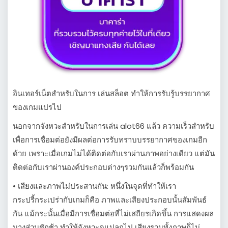
อินเทอร์เน็ตสำหรับในการ เล่นสล็อต ทำให้การรับรู้บรรยากาศ
ของเกมแปรไป
นอกจากจังหวะสำหรับในการเล่น alot66 แล้ว ความเร็วสำหรับ
เพื่อการเชื่อมต่อยังมีผลต่อการรับทราบบรรยากาศของเกมอีก
ด้วย เพราะเมื่อเกมไม่ได้ติดต่อกับเราผ่านภาพอย่างเดียว แต่มัน
ติดต่อกับเราผ่านองค์ประกอบต่างๆรวมกันแล้วก็พร้อมกัน
• เสียงและภาพไม่ประสานกัน: หนึ่งในจุดที่ทำให้เรา
กระปรี้กระเปร่ากับเกมก็คือ ภาพและเสียงประกอบนั้นสัมพันธ์
กัน แม้กระนั้นเมื่อมีการเชื่อมต่อที่ไม่เสถียรเกิดขึ้น การแสดงผล
บางส่วนชักช้า ทำให้จังหวะดูแปลกไป เสียงรวมทั้งภาพก็ไม่