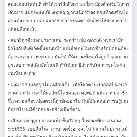
สนองตอบในทันที ทำให้เรารู้สึกถึงความเกี่ยวเนื่องสำหรับในการ
เล่นมาก แม้กระนั้นเพียงพอสัญญาณเน็ตช้าลง ตอนที่กดสปินไป
สุดแท้แต่ระบบตอบสนองช้ากว่าธรรมดา มันก็ทำให้จังหวะการ
เล่นเปลี่ยนแล้ว
• สมาธิถูกดึงออกมาจากเกม: ระหว่างเล่น alot66 พวกเรามัก
ฝักใฝ่กับสิ่งที่เกิดขึ้นตรงหน้า แต่เมื่อเกมโหลดช้าหรือมีตอนที่จะ
ต้องรอนานกว่าธรรมดา มันก็ทำให้ความพึงพอใจถูกดึงออกจาก
ประสบการณ์เดิมอัตโนมัติ ทำให้สมาธิสำหรับในการจุดโฟกัส
เกมน้อยลงด้วย
• มุ่งมาดกับผลสรุปไม่เหมือนเดิม: เมื่อใดก็ตามเรากดสปิน พวก
เราคาดหวังว่าจะได้ผลลัพธ์โดยตลอด ต่อพอกำเนิดความล่าช้า
ขึ้น ความเกี่ยวเนื่องตรงนี้ถูกยืดออกไป มันก็มีผลต่อการรับรู้เกม
ที่แปรไป แม้คำตอบจะอย่างเดิมก็ตาม
• เนื้อหาเล็กๆถูกมองเห็นเพิ่มขึ้นเรื่อยๆ: ในขณะที่เราเล่นเกม
alot666 แบบลื่นไหล เราบางครั้งอาจจะโฟกัสเกมโดยตรง แม้