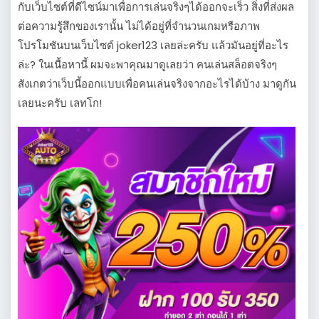
กับเว็บไซต์ที่ดีไซน์มาเพื่อการเล่นจริงๆได้ออกจะเร็ว สิ่งที่ส่งผล
ต่อความรู้สึกของเรานั้น ไม่ได้อยู่ที่จำนวนเกมหรือภาพ
โปรโมชันบนเว็บไซต์ joker123 เลยล่ะครับ แล้วมันอยู่ที่อะไร
ล่ะ? ในเนื้อหานี้ ผมจะพาคุณมาดูเลยว่า คนเล่นสล็อตจริงๆ
สังเกตว่าเว็บนี้ออกแบบเพื่อคนเล่นจริงจากอะไรได้บ้าง มาดูกัน
เลยนะครับ เลทโก!