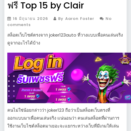
ฟรี Top 15 by Clair
16 มิถุนายน 2026
By Aaron Foster
No
comments
สล็อตเว็บไซต์ตรงจาก joker123auto ที่วางแบบเพื่อคนเล่นจริง
ดูจากอะไรได้บ้าง
คนไม่ใช่น้อยกล่าวว่า joker123 ถือว่าเป็นสล็อตเว็บตรงที่
ออกแบบมาเพื่อคนเล่นจริง แน่นอนว่า คนเล่นสล็อตที่ผ่านการ
ใช้งานเว็บไซต์สล็อตมาเยอะจะแยกระหว่างเว็บที่มีเกมให้เล่น