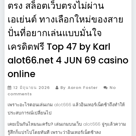
ตรง สล็อตเว็บตรงไม่ผ่าน
เอเย่นต์ ทางเลือกใหม่ของสาย
ปั่นที่อยากเล่นแบบมั่นใจ
เครดิตฟรี Top 47 by Karl
alot66.net 4 JUN 69 casino
online
12 มิถุนายน 2026
By Aaron Foster
No
comments
เพราะอะไรตอนเล่นเกม
alot666
แล้วอินเทอร์เน็ตช้าถึงทำให้
ประสบการณ์เปลี่ยนไป
เคยเป็นกันไหมนะครับ? เล่นเกมบนเว็บ
alot666
จู่ๆแล้วความ
รู้สึกก็แปรไปโดยทันที เพราะว่าอินเทอร์เน็ตช้าลง