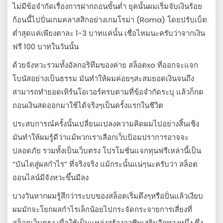
ไม่มีข้อจำกัดเรื่องการฝากถอนขั้นต่ำ ยุคนั้นผมเริ่มจับเงินร้อย
ก้อนนี้ไปปั่นเกมคลาสสิกอย่างเกมโรม่า (Roma) โดยปรับเบ็ต
ต่ำสุดแค่เพียงตาละ 1-3 บาทแค่นั้น เชื่อไหมนะครับว่าจากเงิน
ฟรี 100 บาทในวันนั้น
ด้วยจังหวะรวมทั้งอัลกอริทึมของค่าย สล็อตxo ที่ออกจะแจก
โบนัสอย่างเป็นธรรม มันทำให้ผมค่อยๆสะสมยอดเงินจนถึง
สามารถทำยอดเทิร์นโอเวอร์ครบตามที่ข้อจำกัดระบุ แล้วก็กด
ถอนเงินสดออกมาใช้ได้จริงๆเป็นครั้งแรกในชีวิต
ประสบการณ์ครั้งนั้นเปลี่ยนแปลงความคิดผมไปอย่างสิ้นเชิง
มันทำให้ผมรู้ดีว่าแม้พวกเราเลือกเว็บป้อมปราการอาจจะ
ปลอดภัย รวมทั้งเป็นเว็บตรง โปรโมชั่นแจกทุนฟรีเหล่านี้เป็น
“บันไดสู่ผลกำไร” ที่จริงจริง แม้กระนั้นแน่ๆนะครับว่า สล็อต
ออนไลน์มีจังหวะขึ้นมีลง
บางวันหากผมรู้สึกว่าระบบของสล็อตเริ่มตึงๆหรือปั่นแล้วเงียบ
ผมมักจะโยกผลกำไรเล็กน้อยไปกระจัดกระจายการเสี่ยงที่
สล็อตเว็บตรง เพื่อใช้เป็นแหล่งสร้างอาชีพเสริมอีกทางหนึ่ง ซึ่ง