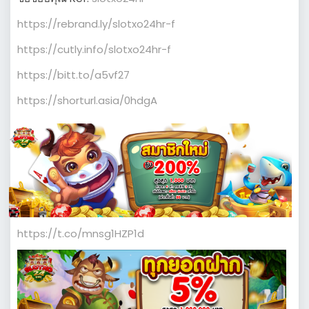
https://rebrand.ly/slotxo24hr-f
https://cutly.info/slotxo24hr-f
https://bitt.to/a5vf27
https://shorturl.asia/0hdgA
https://t.co/mnsg1HZP1d