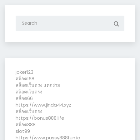
joker123
สล็อต168
สล็อตเว็บตรง แตกง่าย
สล็อตเว็บตรง
สล็อต66
https://www.jinda44.xyz
สล็อตเว็บตรง
https://bonus888.life
สล็อต888
slot99
https://www.pussy888fun.io