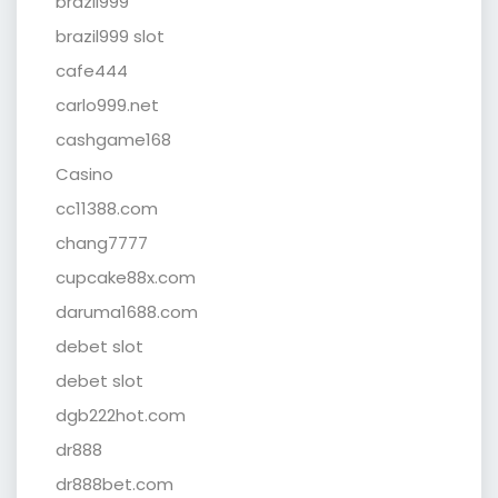
brazil999
brazil999 slot
cafe444
carlo999.net
cashgame168
Casino
cc11388.com
chang7777
cupcake88x.com
daruma1688.com
debet slot
debet slot
dgb222hot.com
dr888
dr888bet.com