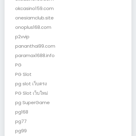
okcasino159.com
onesiamclub.site
onoplus168.com
p2vvip
pananthai99.com
paramax1688.info
PG
PG Slot
pg slot เว็บตรง
PG Slot เว็บใหม่
pg SuperGame
pg168
pg77
pg99