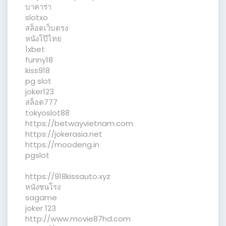
บาคาร่า
slotxo
สล็อตเว็บตรง
หนังโป๊ไทย
1xbet
funny18
kiss918
pg slot
joker123
สล็อต777
tokyoslot88
https://betwayvietnam.com
https://jokerasia.net
https://moodeng.in
pgslot
https://918kissauto.xyz
หนังชนโรง
sagame
joker 123
http://www.movie87hd.com