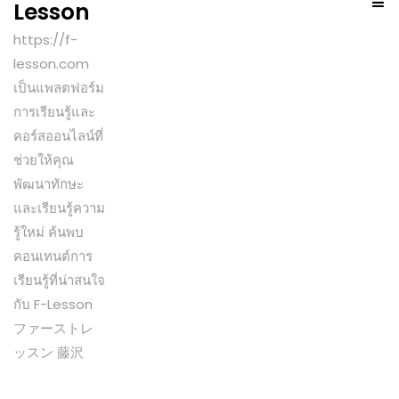
Lesson
https://f-
lesson.com
เป็นแพลตฟอร์ม
การเรียนรู้และ
คอร์สออนไลน์ที่
ช่วยให้คุณ
พัฒนาทักษะ
และเรียนรู้ความ
รู้ใหม่ ค้นพบ
คอนเทนต์การ
เรียนรู้ที่น่าสนใจ
กับ F-Lesson
ファーストレ
ッスン 藤沢