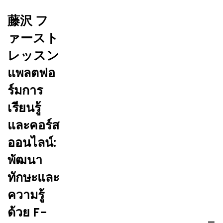
藤沢 フ
ァースト
レッスン
แพลตฟอ
ร์มการ
เรียนรู้
และคอร์ส
ออนไลน์:
พัฒนา
ทักษะและ
ความรู้
ด้วย F-