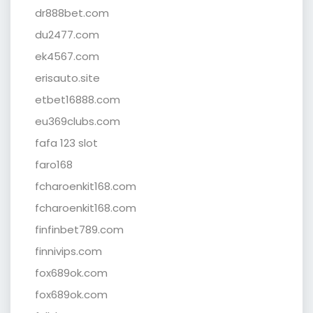
dr888bet.com
du2477.com
ek4567.com
erisauto.site
etbet16888.com
eu369clubs.com
fafa 123 slot
faro168
fcharoenkit168.com
fcharoenkit168.com
finfinbet789.com
finnivips.com
fox689ok.com
fox689ok.com