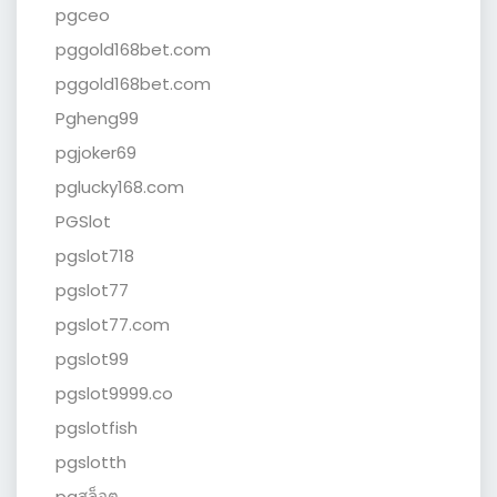
pgceo
pggold168bet.com
pggold168bet.com
Pgheng99
pgjoker69
pglucky168.com
PGSlot
pgslot718
pgslot77
pgslot77.com
pgslot99
pgslot9999.co
pgslotfish
pgslotth
pgสล็อต