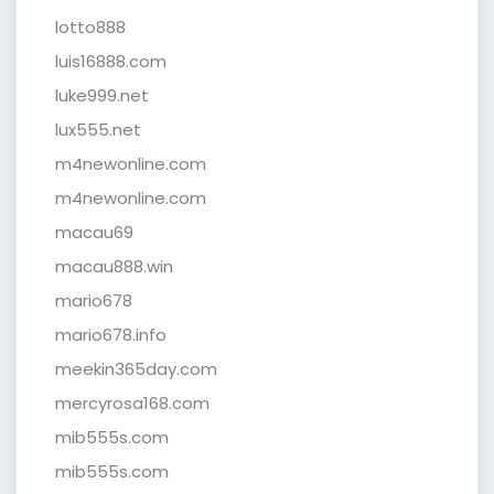
lotto888
luis16888.com
luke999.net
lux555.net
m4newonline.com
m4newonline.com
macau69
macau888.win
mario678
mario678.info
meekin365day.com
mercyrosa168.com
mib555s.com
mib555s.com