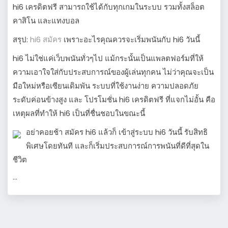
hi6 เครดิตฟรี สามารถใช้ได้กับทุกเกมในระบบ รวมทั้งสล็อต
คาสิโน และแทงบอล
สรุป:
hi6 สมัคร
เพราะอะไรคุณควรจะเริ่มพนันกับ hi6 วันนี้
hi6 ไม่ใช่แค่เว็บพนันทั่วๆไป แม้กระนั้นเป็นแพลตฟอร์มที่ให้
ความเอาใจใส่กับประสบการณ์ของผู้เล่นทุกคน ไม่ว่าคุณจะเป็น
มือใหม่หรือเซียนเดิมพัน ระบบที่ใช้งานง่าย ความปลอดภัย
ระดับค่อนข้างสูง และ โปรโมชั่น hi6 เครดิตฟรี ที่แจกไม่อั้น คือ
เหตุผลที่ทำให้ hi6 เป็นที่ชื่นชอบในขณะนี้
อย่าคอยช้า สมัคร hi6 แล้วก็ เข้าสู่ระบบ hi6 วันนี้ รับสิทธิ
พิเศษโดยทันที และก็เริ่มประสบการณ์การพนันที่ดีที่สุดใน
ชีวิต
…