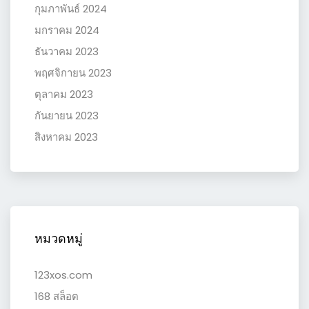
กุมภาพันธ์ 2024
มกราคม 2024
ธันวาคม 2023
พฤศจิกายน 2023
ตุลาคม 2023
กันยายน 2023
สิงหาคม 2023
หมวดหมู่
123xos.com
168 สล็อต