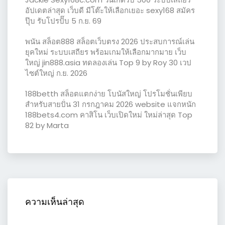
อัปเดตล่าสุด เว็บดี มีโต๊ะให้เลือกเยอะ sexy168 สมัคร
ปุ๊บ รับโปรปั๊บ 5 ก.ย. 69
พนัน สล็อต888 สล็อตเว็บตรง 2026 ประสบการณ์เล่น
ยุคใหม่ ระบบเสถียร พร้อมเกมให้เลือกมากมาย เว็บ
ใหญ่ jin888.asia ทดลองเล่น Top 9 by Roy 30 เวป
ไซต์ใหญ่ ก.ย. 2026
188betth สล็อตแตกง่าย โบนัสใหญ่ โปรโมชั่นเพียบ
สำหรับสายปั่น 31 กรกฎาคม 2026 website แจกหนัก
188bets4.com คาสิโน เว็บเปิดใหม่ ใหม่ล่าสุด Top
82 by Marta
ความเห็นล่าสุด