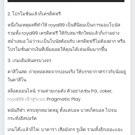
2. โปรโมชั่นแล้วก็เครดิตฟรี
หนึ่งในเหตุผลที่ทำให้ royal99 เป็นที่นิยมเป็นการมอบโบนัส
รวมทั้ง royal99 เครดิตฟรี ให้กับสมาชิกใหม่แล้วก็เก่าอย่าง
สม่ำเสมอ ไม่ว่าจะเป็นโบนัสต้อนรับ เครดิตฟรีไม่ต้องฝาก หรือ
โปรโมชั่นฝากเงินที่เพิ่มยอดให้คุณได้เล่นเพิ่มมากขึ้น
3. เกมเดิมพันครบวงจร
คาสิโนสด: ถ่ายทอดสดจากบ่อนจริง ให้บรรยากาศราวกับนั่งอยู่
ในคาสิโน
สล็อตออนไลน์: รวมค่ายเกมดัง ตัวอย่างเช่น PG, Joker,
royal99 เข้าสู่ระบบ
Pragmatic Play
พนันกีฬา: ครบทุกหมวดหมู่ ตั้งแต่บอล บาสเก็ตบอล ไปจน
กระทั่งอีสปอร์ต
เกมโต๊ะแล้วก็ไพ่: บาคาร่า เสือมังกร รูเล็ต รวมทั้งอีกเยอะแยะ