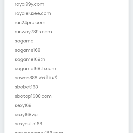
royal99y.com
royaleluxee.com
run24pro.com
runway789s.com
sagame
sagame168
sagame168th
sagame168th.com
sawan888 เครดิตฟรี
sbobet168
sbotop1688.com
sexy168
sexy168vip
sexyauto168
sexybaccarat168.com