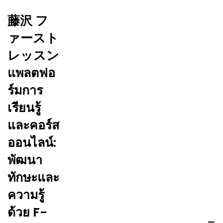
藤沢 フ
ァースト
レッスン
แพลตฟอ
ร์มการ
เรียนรู้
และคอร์ส
ออนไลน์:
พัฒนา
ทักษะและ
ความรู้
ด้วย F-