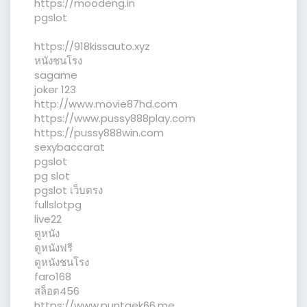
https://moodeng.in
pgslot
https://918kissauto.xyz
หนังชนโรง
sagame
joker 123
http://www.movie87hd.com
https://www.pussy888play.com
https://pussy888win.com
sexybaccarat
pgslot
pg slot
pgslot เว็บตรง
fullslotpg
live22
ดูหนัง
ดูหนังฟรี
ดูหนังชนโรง
faro168
สล็อต456
https://www.puntaek66.me