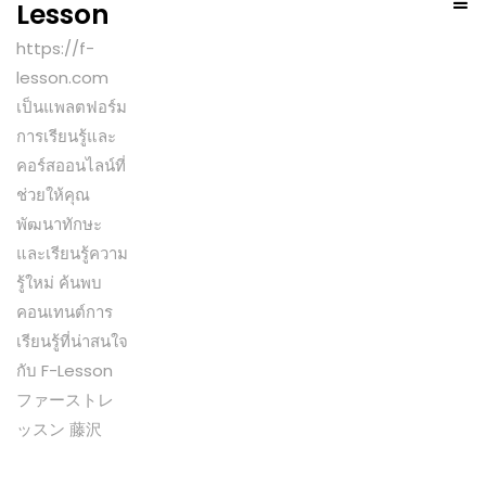
Lesson
https://f-
lesson.com
เป็นแพลตฟอร์ม
การเรียนรู้และ
คอร์สออนไลน์ที่
ช่วยให้คุณ
พัฒนาทักษะ
และเรียนรู้ความ
รู้ใหม่ ค้นพบ
คอนเทนต์การ
เรียนรู้ที่น่าสนใจ
กับ F-Lesson
ファーストレ
ッスン 藤沢