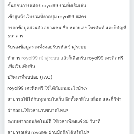
ขั้นตอนการสมัคร royal99 รวมทั้งเริ่มเล่น
เข้าสู่หน้าเว็บรวมทั้งกดปุ่ม royal99 สมัคร
กรอกข้อมูลส่วนตัว อย่างเช่น ชื่อ หมายเลขโทรศัพท์ และก็บัญชี
ธนาคาร
รับรองข้อมูลรวมทั้งคอยรับรหัสเข้าสู่ระบบ
ทำการ
royal99 เข้าสู่ระบบ
แล้วก็เลือกรับ royal99 เครดิตฟรี
เพื่อเริ่มเดิมพัน
ปริศนาที่พบบ่อย (FAQ)
royal99 เครดิตฟรี ใช้ได้กับเกมอะไรบ้าง?
สามารถใช้ได้กับทุกเกมในเว็บ อีกทั้งคาสิโน สล็อต และก็กีฬา
ฝากถอนใช้เวลานานขนาดไหน?
ระบบฝากถอนอัตโนมัติ ใช้เวลาเพียงแค่ 30 วินาที
สามารถเล่น royal99 ผ่านมือถือได้หรือไม่?