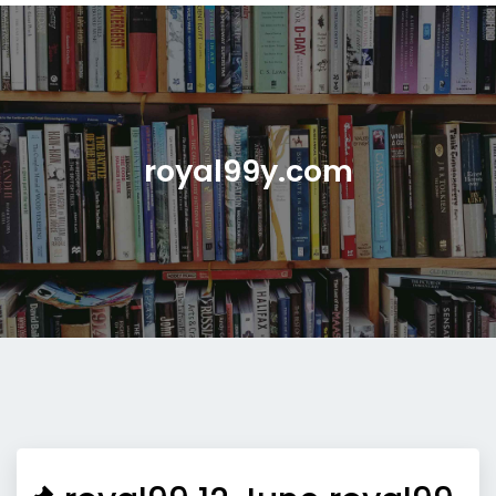
royal99y.com