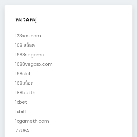
หมวดหมู่
123xos.com
168 สล็อต
1688sagame
1688vegasx.com
168slot
168สล็อต
188betth
1xbet
1xbit1
1xgameth.com
77UFA