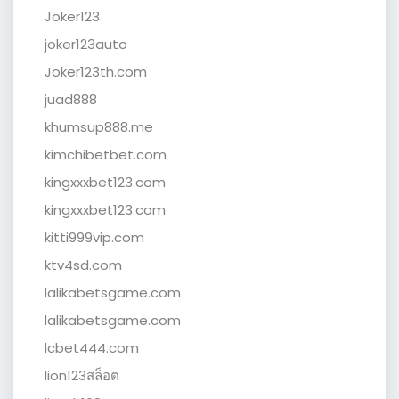
Joker123
joker123auto
Joker123th.com
juad888
khumsup888.me
kimchibetbet.com
kingxxxbet123.com
kingxxxbet123.com
kitti999vip.com
ktv4sd.com
lalikabetsgame.com
lalikabetsgame.com
lcbet444.com
lion123สล็อต