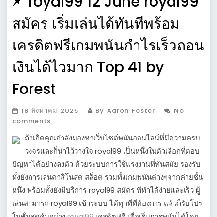
royal99 12 June royal99
สมัคร เริ่มเล่นได้ทันทีพร้อม
เครดิตฟรีเกมพนันกำไรเร็วถอน
เงินได้ไวมาก Top 41 by
Forest
18 สิงหาคม 2025
By Aaron Foster
No
comments
ถ้าเกิดคุณกำลังมองหาเว็บไซต์พนันออนไลน์ที่มีความครบ
วงจรและก็น่าไว้วางใจ royal99 เป็นหนึ่งในตัวเลือกที่ตอบ
ปัญหาได้อย่างลงตัว ด้วยระบบการใช้แรงงานที่ทันสมัย รองรับ
ทั้งยังการเล่นคาสิโนสด สล็อต รวมทั้งเกมพนันต่างๆจากค่ายชั้น
หนึ่ง พร้อมทั้งยังมีบริการ royal99 สมัคร ที่ทำได้ง่ายและเร็ว ผู้
เล่นสามารถ royal99 เข้าระบบ ได้ทุกที่ที่ต้องการ แล้วก็รับโปร
โมชั่นสุดคุ้มอย่าง
royal99
เครดิตฟรี เพื่อเริ่มการพนันได้โดย