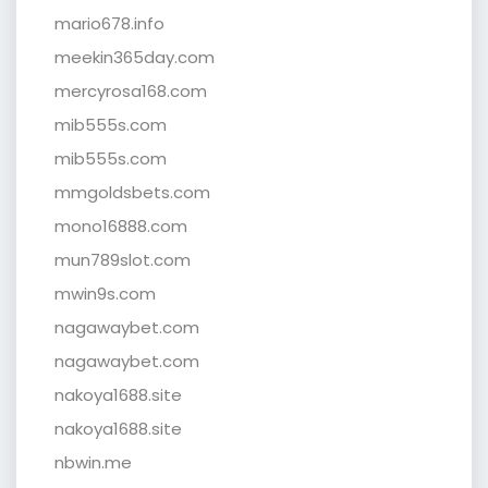
mario678.info
meekin365day.com
mercyrosa168.com
mib555s.com
mib555s.com
mmgoldsbets.com
mono16888.com
mun789slot.com
mwin9s.com
nagawaybet.com
nagawaybet.com
nakoya1688.site
nakoya1688.site
nbwin.me