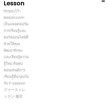
Lesson
https://f-
lesson.com
เป็นแพลตฟอร์ม
การเรียนรู้และ
คอร์สออนไลน์ที่
ช่วยให้คุณ
พัฒนาทักษะ
และเรียนรู้ความ
รู้ใหม่ ค้นพบ
คอนเทนต์การ
เรียนรู้ที่น่าสนใจ
กับ F-Lesson
ファーストレ
ッスン 藤沢