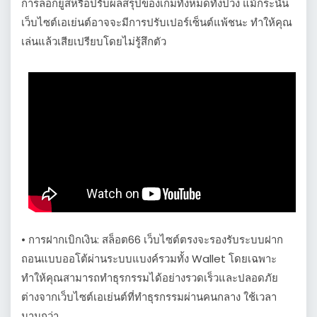
การล็อกยูสหรือปรับผลสรุปของเกมทั้งหมดทั้งปวง แม้กระนั้น
เว็บไซต์เอเย่นต์อาจจะมีการปรับเปอร์เซ็นต์แพ้ชนะ ทำให้คุณ
เล่นแล้วเสียเปรียบโดยไม่รู้สึกตัว
• การฝากเบิกเงิน: สล็อต66 เว็บไซต์ตรงจะรองรับระบบฝาก
ถอนแบบออโต้ผ่านระบบแบงค์รวมทั้ง Wallet โดยเฉพาะ
ทำให้คุณสามารถทำธุรกรรมได้อย่างรวดเร็วและปลอดภัย
ต่างจากเว็บไซต์เอเย่นต์ที่ทำธุรกรรมผ่านคนกลาง ใช้เวลา
นานกว่า