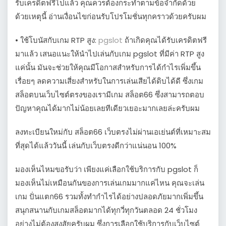
รับเครดิตฟรีไปแล้ว คุณควรต้องกระทำตามข้อจำกัดด้วย
ด้วยเหตุนี้ อ่านเงื่อนไขก่อนรับโปรโมชั่นทุกคราวด้วยครับผม
• ใช้โบนัสกับเกม RTP สูง:
pgslot
ถ้าเกิดคุณได้รับเครดิตฟรี
มาแล้ว เสนอแนะให้นำไปเล่นกับเกม pgslot ที่มีค่า RTP สูง
แค่นั้น มันจะช่วยให้คุณมีโอกาสสำหรับการได้กำไรเพิ่มขึ้น
เรื่อยๆ ลดความเสี่ยงสำหรับในการเล่นเสียได้ดิบได้ดี ซึ่งเกม
สล็อตบนเว็บไซต์ตรงของเรามีเกม สล็อต66 ซึ่งสามารถตอบ
ปัญหาคุณได้มากไม่น้อยเลยทีเดียวเยอะมากเลยล่ะครับผม
ลงทะเบียนใหม่กับ สล็อต66 เว็บตรงไม่ผ่านเอเย่นต์ที่เหมาะสม
ที่สุดได้แล้ววันนี้ เล่นกับเว็บตรงดีกว่าแน่นอน 100%
มองเห็นไหมขอรับว่า เพียงแค่เลือกใช้บริการกับ pgslot ก็
มองเห็นไม่เหมือนกันของการเล่นเกมมากแค่ไหน คุณจะเล่น
เกม ปั่นแตก66 รวมทั้งทำกำไรได้อย่างปลอดภัยมากเพิ่มขึ้น
สนุกสนานกับเกมสล็อตมากได้ทุกวี่ทุกวันตลอด 24 ชั่วโมง
อย่างไม่ต้องสงสัยครับผม ซึ่งการเลือกใช้บริการกับเว็บไซต์