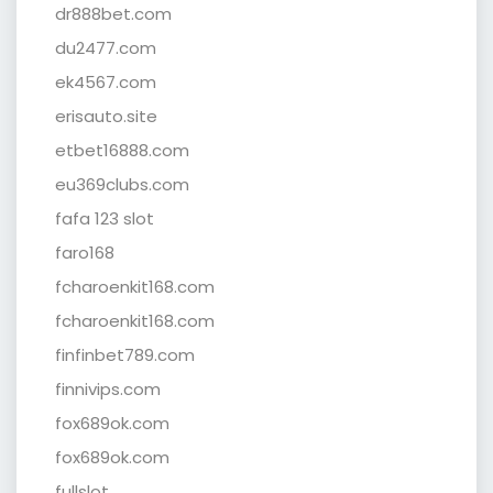
dr888bet.com
du2477.com
ek4567.com
erisauto.site
etbet16888.com
eu369clubs.com
fafa 123 slot
faro168
fcharoenkit168.com
fcharoenkit168.com
finfinbet789.com
finnivips.com
fox689ok.com
fox689ok.com
fullslot