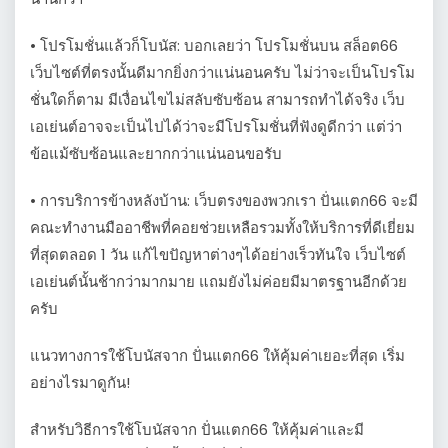
• โปรโมชั่นแล้วก็โบนัส: บอกเลยว่า โปรโมชั่นบน สล็อต66
เว็บไซต์ที่ตรงนั้นดีมากยิ่งกว่าแน่นอนครับ ไม่ว่าจะเป็นโปรโม
ชั่นใดก็ตาม มีเงื่อนไขไม่สลับซับซ้อน สามารถทำได้จริง เว็บ
เอเย่นต์อาจจะเป็นไปได้ว่าจะมีโปรโมชั่นที่ฟังดูดีกว่า แต่ว่า
ข้อแม้ซับซ้อนและยากกว่าแน่นอนขอรับ
• การบริการข้างหลังบ้าน: เว็บตรงของพวกเรา ปั่นแตก66 จะมี
คณะทำงานมืออาชีพที่คอยช่วยเหลือรวมทั้งให้บริการที่ดีเยี่ยม
ที่สุดตลอด 1 วัน แก้ไขปัญหาต่างๆได้อย่างเร็วทันใจ เว็บไซต์
เอเย่นต์นั้นช้ากว่ามากมาย แถมยังไม่ค่อยมีมาตรฐานอีกด้วย
ครับ
แนวทางการใช้โบนัสจาก ปั่นแตก66 ให้คุ้มค่าเยอะที่สุด เริ่ม
อย่างไรมาดูกัน!
สำหรับวิธีการใช้โบนัสจาก ปั่นแตก66 ให้คุ้มค่าและมี