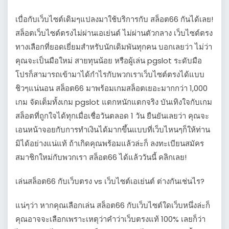
เบื่อกับเว็บไซต์เดิมๆแปลงมาใช้บริการกับ สล็อต66 กันได้เลย!
สล็อตเว็บไซต์ตรงไม่ผ่านเอเย่นต์ ไม่ผ่านตัวกลาง เว็บไซต์ตรง
ทางเลือกที่ยอดเยี่ยมสำหรับนักเดิมพันทุกคน บอกเลยว่า ไม่ว่า
คุณจะเป็นมือใหม่ สายทุนน้อย หรือผู้เล่น pgslot ระดับมือ
โปรก็สามารถเข้ามาได้กำไรกับพวกเราเว็บไซต์ตรงได้แบบ
ชิวๆแน่นอน สล็อต66 มาพร้อมเกมสล็อตเยอะมากกว่า 1,000
เกม จัดเต็มทั้งเกม pgslot แตกหนักแตกจริง บันเทิงใจกับเกม
สล็อตที่ถูกใจได้ทุกเมื่อเชื่อวันตลอด 1 วัน ยืนยันเลยว่า คุณจะ
เอนหน้าจอยกับการทำเงินได้มากขึ้นแบบที่เว็บไหนๆก็ให้ท่าน
มิได้อย่างแน่แท้ ถ้าเกิดคุณพร้อมแล้วล่ะก็ ลงทะเบียนสมัคร
สมาชิกใหม่กับพวกเรา สล็อต66 ได้แล้ววันนี้ คลิกเลย!
เล่นสล็อต66 กับเว็บตรง vs เว็บไซต์เอเย่นต์ ต่างกันเช่นไร?
แน่ๆว่า หากคุณเลือกเล่น สล็อต66 กับเว็บไซต์ใดเว็บหนึ่งล่ะก็
คุณอาจจะเลือกเพราะเหตุว่าคำว่าเว็บตรงแท้ 100% เลยก็ว่า