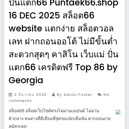
ปั่นแตก66 Puntaek66.shop
16 DEC 2025 สล็อต66
website แตกง่าย สล็อตวอล
เลท ฝากถอนออโต้ ไม่มีขั้นต่ำ
สะดวกสุดๆ คาสิโน เว็บแม่ ปั่น
แตก66 เครดิตฟรี Top 86 by
Georgia
2 ธันวาคม 2025
By Aaron Foster
No
comments
สล็อต66 สล็อตเว็บไซต์ตรงไม่ผ่านเอเย่นต์ ไม่ผ่าน
ตัวกลาง หนทางที่ดีเยี่ยมที่สุดของนักเดิมพัน ฝากถอนง่าย
สมัครเลย!