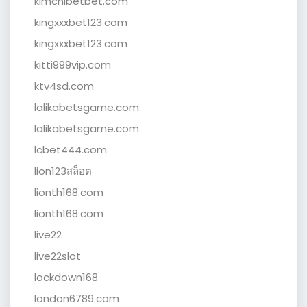
kimchibetbet.com
kingxxxbet123.com
kingxxxbet123.com
kitti999vip.com
ktv4sd.com
lalikabetsgame.com
lalikabetsgame.com
lcbet444.com
lion123สล็อต
lionth168.com
lionth168.com
live22
live22slot
lockdown168
london6789.com