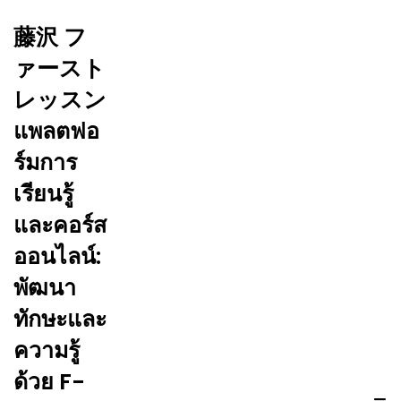
藤沢 フ
ァースト
レッスン
แพลตฟอ
ร์มการ
เรียนรู้
และคอร์ส
ออนไลน์:
พัฒนา
ทักษะและ
ความรู้
ด้วย F-