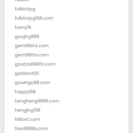
fullslotpg
fullslotpg168.com
funny18
gaojing888
gem99ths.com
gem99ths.com
goatza888fin.com
golden456
gowingo88.com
happy168
hengheng9899.com
hengjing168
hi6bet.com
hiso8888s.com