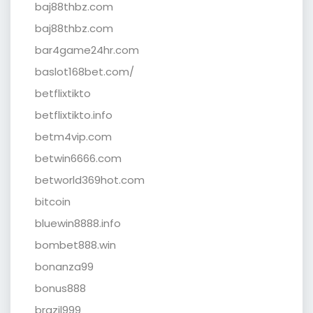
baj88thbz.com
baj88thbz.com
bar4game24hr.com
baslot168bet.com/
betflixtikto
betflixtikto.info
betm4vip.com
betwin6666.com
betworld369hot.com
bitcoin
bluewin8888.info
bombet888.win
bonanza99
bonus888
brazil999