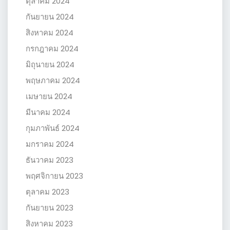
ตุลาคม 2024
กันยายน 2024
สิงหาคม 2024
กรกฎาคม 2024
มิถุนายน 2024
พฤษภาคม 2024
เมษายน 2024
มีนาคม 2024
กุมภาพันธ์ 2024
มกราคม 2024
ธันวาคม 2023
พฤศจิกายน 2023
ตุลาคม 2023
กันยายน 2023
สิงหาคม 2023