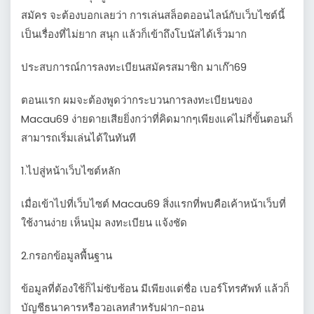
สมัคร จะต้องบอกเลยว่า การเล่นสล็อตออนไลน์กับเว็บไซต์นี้
เป็นเรื่องที่ไม่ยาก สนุก แล้วก็เข้าถึงโบนัสได้เร็วมาก
ประสบการณ์การลงทะเบียนสมัครสมาชิก มาเก๊า69
ตอนแรก ผมจะต้องพูดว่ากระบวนการลงทะเบียนของ
Macau69 ง่ายดายเสียยิ่งกว่าที่คิดมากๆเพียงแค่ไม่กี่ขั้นตอนก็
สามารถเริ่มเล่นได้ในทันที
1.ไปสู่หน้าเว็บไซต์หลัก
เมื่อเข้าไปที่เว็บไซต์ Macau69 สิ่งแรกที่พบคือเค้าหน้าเว็บที่
ใช้งานง่าย เห็นปุ่ม ลงทะเบียน แจ้งชัด
2.กรอกข้อมูลพื้นฐาน
ข้อมูลที่ต้องใช้ก็ไม่ซับซ้อน มีเพียงแต่ชื่อ เบอร์โทรศัพท์ แล้วก็
บัญชีธนาคารหรือวอเลทสำหรับฝาก-ถอน