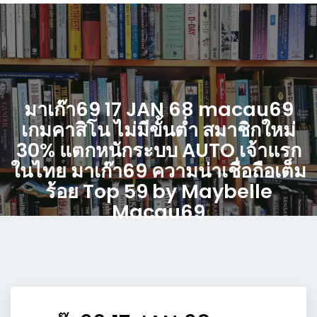
มาเก๊า69 17 JAN 68 macau69
เกมคาสิโน ไม่มีขั้นต่ำ สมาชิกใหม่
30% แตกหนักระบบ AUTO เจ้าแรก
ในไทย มาเก๊า69 ความน่าเชื่อถือเต็ม
ร้อย Top 59 by Maybelle
Macau69