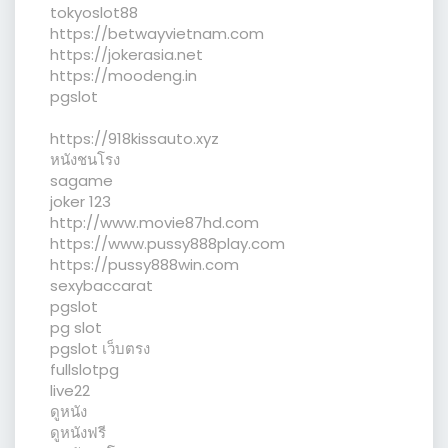
tokyoslot88
https://betwayvietnam.com
https://jokerasia.net
https://moodeng.in
pgslot
https://918kissauto.xyz
หนังชนโรง
sagame
joker 123
http://www.movie87hd.com
https://www.pussy888play.com
https://pussy888win.com
sexybaccarat
pgslot
pg slot
pgslot เว็บตรง
fullslotpg
live22
ดูหนัง
ดูหนังฟรี