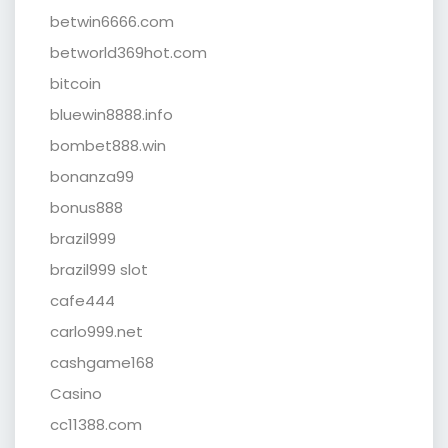
betwin6666.com
betworld369hot.com
bitcoin
bluewin8888.info
bombet888.win
bonanza99
bonus888
brazil999
brazil999 slot
cafe444
carlo999.net
cashgame168
Casino
cc11388.com