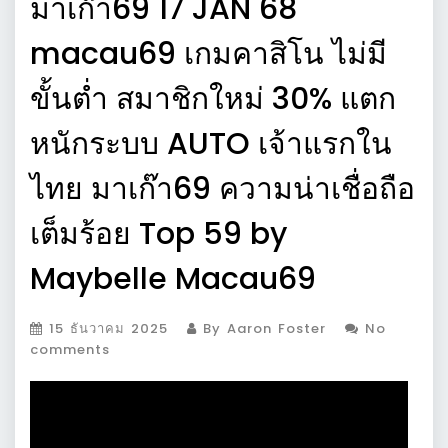
มาเก๊า69 17 JAN 68
macau69 เกมคาสิโน ไม่มี
ขั้นต่ำ สมาชิกใหม่ 30% แตก
หนักระบบ AUTO เจ้าแรกใน
ไทย มาเก๊า69 ความน่าเชื่อถือ
เต็มร้อย Top 59 by
Maybelle Macau69
15 ธันวาคม 2025
By Aaron Foster
No
comments