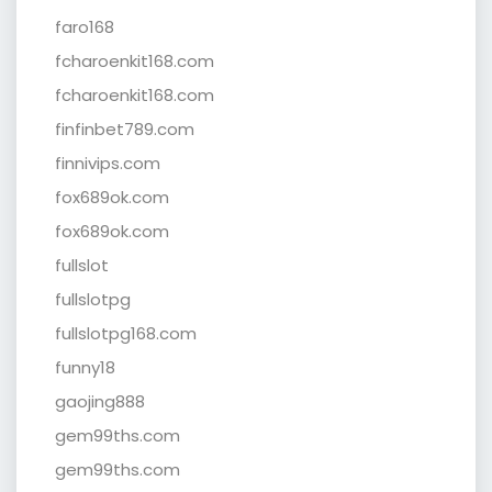
faro168
fcharoenkit168.com
fcharoenkit168.com
finfinbet789.com
finnivips.com
fox689ok.com
fox689ok.com
fullslot
fullslotpg
fullslotpg168.com
funny18
gaojing888
gem99ths.com
gem99ths.com