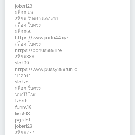
joker123
สล็อต168
สล็อตเว็บตรง แตกง่าย
สล็อตเว็บตรง
สล็อต66
https://www.jinda44.xyz
สล็อตเว็บตรง
https://bonus888.life
สล็อต888
slot99
https://www.pussy888fun.io
บาคาร่า
slotxo
สล็อตเว็บตรง
หนังโป๊ไทย
1xbet
funny18
kiss918
pg slot
joker123
สล็อต777