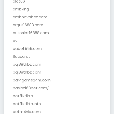
alot66
ambking
ambnovabet.com
argus16888.com
autoslot16888.com
av
babet555.com
Baccarat
baj88thbz.com
baj88thbz.com
bar4game24hr.com
baslot168bet.com/
betflixtikto
betflixtikto.info
betm4vip.com