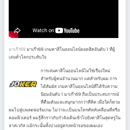
มาเก๊า69
มาเก๊า69 เกมคาสิโนออนไลน์ยอดฮิตอันดับ 1 ที่ผู้
เล่นทั่วโลกประทับใจ
การเล่นคาสิโนออนไลน์ไม่ใช่เรื่องใหม่
สำหรับผู้คนจำนวนมาก แต่สำหรับผม การ
ได้สัมผัส เกมคาสิโนออนไลน์ที่ได้รับความ
นิยมอันดับ 1 มาเก๊า69 ถือเป็นประสบการณ์
ที่ตื่นเต้นและสนุกมากกว่าที่คิด เมื่อใดก็ตาม
ผมไปสู่แพลตฟอร์มเกม ไม่ว่าจะเป็นบนโทรศัพท์เคลื่อนที่หรือ
คอมพิวเตอร์ ผมรู้สึกราวกับกำลังเดินเข้าไปยังคาสิโนสุดหรูใน
ลาสเวกัส แม้กระนั้นทั้งปวงอยู่ตรงหน้าจอของผมเอง