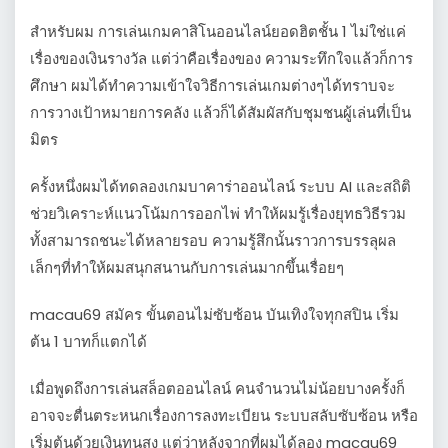
สำหรับผม การเล่นเกมคาสิโนออนไลน์ยอดฮิตชั้น 1 ไม่ใช่แค่
เรื่องของเงินรางวัล แต่ว่าคือเรื่องของ ความระทึกใจแล้วก็การ
ศึกษา ผมได้ทำความเข้าใจวิธีการเล่นเกมต่างๆได้ทราบจะ
การวางเป้าหมายการคลัง แล้วก็ได้สัมผัสกับชุมชนผู้เล่นที่เป็น
มิตร
ครั้งหนึ่งผมได้ทดลองเกมบาคาร่าออนไลน์ ระบบ AI และสถิติ
ช่วยวิเคราะห์แนวโน้มการออกไพ่ ทำให้ผมรู้เรื่องยุทธวิธีรวม
ทั้งสามารถชนะได้หลายรอบ ความรู้สึกนั้นราวการบรรลุผล
เล็กๆที่ทำให้ผมสนุกสนานกับการเล่นมากขึ้นเรื่อยๆ
macau69 สมัคร ขั้นตอนไม่ซับซ้อน บันเทิงใจทุกสปิน เริ่ม
ต้น 1 บาทก็แตกได้
เมื่อพูดถึงการเล่นสล็อตออนไลน์ คนจำนวนไม่น้อยบางครั้งก็
อาจจะตื่นตระหนกเรื่องการลงทะเบียน ระบบสลับซับซ้อน หรือ
เริ่มต้นด้วยเงินทุนสูง แต่ว่าหลังจากที่ผมได้ลอง macau69