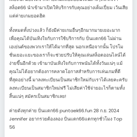
สล็อต66 นำเข้ามาเปิดให้บริการกับคุณอย่างเต็มเปี่ยม เว้นเสีย
แต่ค่ายเกมยอดฮิต
ทั้งหมดทั้งปวงแล้ว ก็ยังมีค่ายเกมอื่นๆอีกมากมายเยอะมาก
เพื่อคุณได้บันเทิงใจกับการใช้บริการกับ ปั่นแตก66 ไม่ผ่าน
เอเย่นต์ของพวกเราให้ได้มากที่สุด นอกเหนือจากนั้น โปรโม
ชั่นเยอะแยะของเราก็จะช่วยปรับให้คุณเล่นสล็อตออนไลน์ได้
ง่ายขึ้นอีกด้วย เข้ามาบันเทิงใจกับการพนันได้ทั้งวันแน่ๆ แม้
คุณไม่ได้อยากต้องการคลาดโอกาสสำหรับการเล่นเกมที่ดี
ที่สุดอย่างนี้ มาลงทะเบียนเป็นสมาชิกใหม่กับเราได้เลยคะครับ
ลงทะเบียนเป็นสมาชิกใหม่ฟรี ไม่เสียค่าใช้จ่ายอะไรก็ตามทั้ง
สิ้นแน่ๆ สมัครเป็นสมาชิกเลย!
ค่ายดังทุกค่าย ปั่นแตก66 puntaek66.fun 28 ก.ย. 2024
Jennifer อยากรวยต้องลอง ปั่นแตก66แตกทุกชั่วโมง Top
56