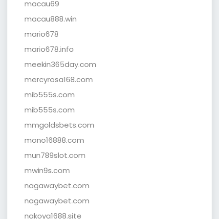
macau69
macau888.win
mario678
mario678.info
meekin365day.com
mercyrosa168.com
mib555s.com
mib555s.com
mmgoldsbets.com
mono16888.com
mun789slot.com
mwin9s.com
nagawaybet.com
nagawaybet.com
nakoya1688.site