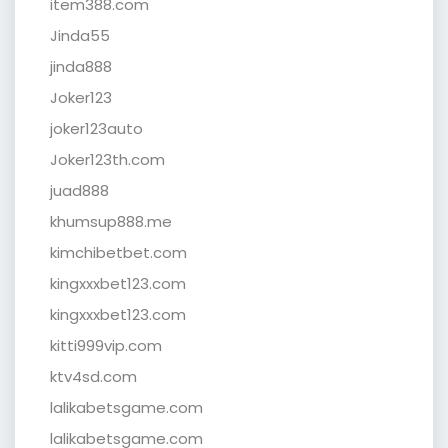
item388.com
Jinda55
jinda888
Joker123
joker123auto
Joker123th.com
juad888
khumsup888.me
kimchibetbet.com
kingxxxbet123.com
kingxxxbet123.com
kitti999vip.com
ktv4sd.com
lalikabetsgame.com
lalikabetsgame.com