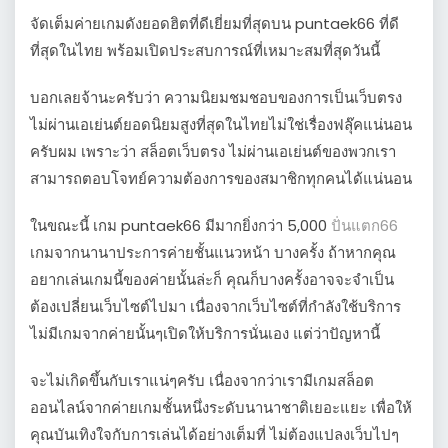
จัดเต็มค่ายเกมดังยอดฮิตที่ดีเยี่ยมที่สุดบน puntaek66 ที่ดี
ที่สุดในไทย พร้อมเปิดประสบการณ์ที่เหมาะสมที่สุดวันนี้
บอกเลยจ้านะครับว่า ความนิยมชมชอบของการเป็นเว็บตรง
ไม่ผ่านเอเย่นต์ยอดนิยมสูงที่สุดในไทยไม่ใช่เรื่องฟลุ๊คแน่นอน
ครับผม เพราะว่า สล็อตเว็บตรง ไม่ผ่านเอเย่นต์ของพวกเรา
สามารถตอบโจทย์ความต้องการของสมาชิกทุกคนได้แน่นอน
ในขณะนี้ เกม puntaek66 มีมากยิ่งกว่า 5,000
ปั่นแตก66
เกมจากนานาประการค่ายชั้นแนวหน้า บางครั้ง ถ้าหากคุณ
อยากเล่นเกมนี้ของค่ายนั้นล่ะก็ คุณก็บางครั้งอาจจะจำเป็น
ต้องเปลี่ยนเว็บไซต์ไปมา เนื่องจากเว็บไซต์ที่กำลังใช้บริการ
ไม่มีเกมจากค่ายนั้นๆเปิดให้บริการนั่นเอง แต่ว่าปัญหานี้
จะไม่เกิดขึ้นกับเราแน่ๆครับ เนื่องจากว่าเรามีเกมสล็อต
ออนไลน์จากค่ายเกมชั้นหนึ่งระดับนานาชาติเยอะแยะ เพื่อให้
คุณบันเทิงใจกับการเล่นได้อย่างเต็มที่ ไม่ต้องแปลงเว็บไปๆ