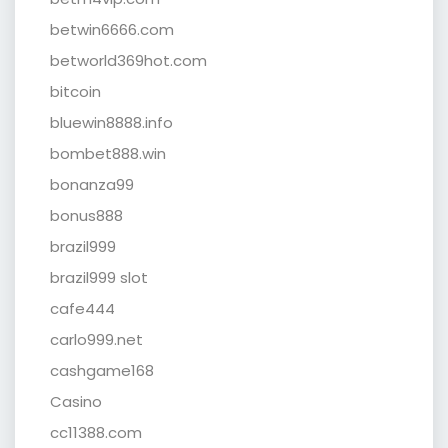
betwin6666.com
betworld369hot.com
bitcoin
bluewin8888.info
bombet888.win
bonanza99
bonus888
brazil999
brazil999 slot
cafe444
carlo999.net
cashgame168
Casino
cc11388.com