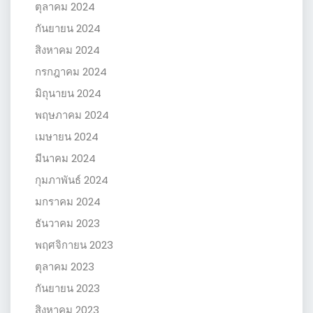
ตุลาคม 2024
กันยายน 2024
สิงหาคม 2024
กรกฎาคม 2024
มิถุนายน 2024
พฤษภาคม 2024
เมษายน 2024
มีนาคม 2024
กุมภาพันธ์ 2024
มกราคม 2024
ธันวาคม 2023
พฤศจิกายน 2023
ตุลาคม 2023
กันยายน 2023
สิงหาคม 2023