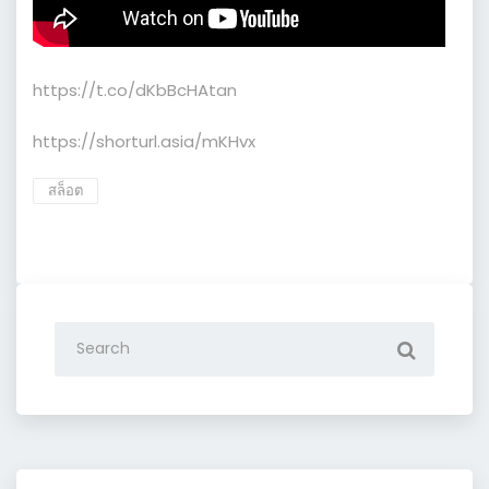
https://t.co/dKbBcHAtan
https://shorturl.asia/mKHvx
สล็อต