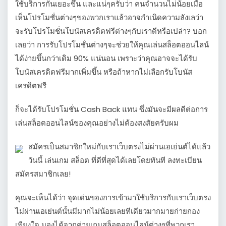
ใช้บริการกันเยอะขึ้น และแน่ๆครับว่า คนจำนวนไม่น้อยเมื่อ
เห็นโปรโมชั่นต่างๆของพวกเราแล้วอาจกำเนิดความลังเลว่า
จะรับโปรโมชั่นโบนัสเครดิตฟรีต่างๆกับเราดีหรือเปล่า? บอก
เลยว่า การรับโปรโมชั่นต่างๆจะช่วยให้คุณเล่นสล็อตออนไลน์
ได้ง่ายขึ้นกว่าเดิม 90% แน่นอน เพราะว่าคุณอาจจะได้รับ
โบนัสเครดิตฟรีมากเพิ่มขึ้น หรือถ้าหากไม่เลือกรับโบนัส
เครดิตฟรี
ก็จะได้รับโปรโมชั่น Cash Back แทน ซึ่งมันจะมีผลดีต่อการ
เล่นสล็อตออนไลน์ของคุณอย่างไม่ต้องสงสัยครับผม
สมัครเป็นสมาชิกใหม่กับเราเว็บตรงไม่ผ่านเอเย่นต์ได้แล้ว
วันนี้ เล่นเกม สล็อต ที่ดีที่สุดได้เลยโดยทันที ลงทะเบียน
สมัครสมาชิกเลย!
คุณจะเห็นได้ว่า จุดเด่นของการเข้ามาใช้บริการกับเราเว็บตรง
ไม่ผ่านเอเย่นต์นั้นมีมากไม่น้อยเลยทีเดียวมากมายก่ายกอง
เพียงใด มองได้จากค่ายเกมสล็อตออนไลน์ต่างๆที่พวกเรา