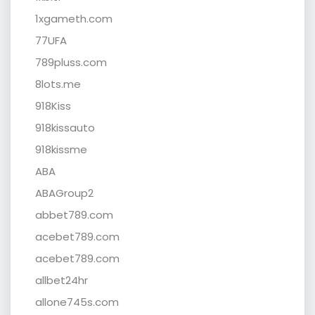
1xgameth.com
77UFA
789pluss.com
8lots.me
918Kiss
918kissauto
918kissme
ABA
ABAGroup2
abbet789.com
acebet789.com
acebet789.com
allbet24hr
allone745s.com