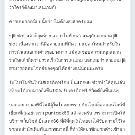
ว่าใครก็ต้องมาเล่นเกมกับ
ค่ายเกมยอดนิยมนี้อย่างไม่ต้องสงสัยครับผม
• jili slot แล้วก็สุดท้าย แต่ว่าไม่ท้ายสุดแน่ๆกับค่ายเกม jili
slot เนื่องจากว่านี่คือค่ายเกมที่มีความแปลกใหม่สำหรับใน
การนำเสนอเกมต่างๆอย่างมาก แม้คุณชอบความสนุกสนาน
ร่าเริงแล้วก็ความรวดเร็วในการเล่นเกม บอกเลยว่า ค่ายเกม jili
สามารถตอบโจทย์ของคุณได้อย่างแน่นอนนะครับ
รับโปรโมชั่นโบนัสเครดิตฟรีกับ ปั่นแตก66 ช่วยทำให้คุณเล่น
สล็อต
ได้ง่ายมากยิ่งขึ้น 90% รับเครดิตฟรี ชีวิตดียิ่งขึ้นแน่ๆ
บอกเลยว่า นาทีนี้ไม่มีผู้ใดไม่เคยทราบกับเว็บสล็อตออนไลน์ที่
เยี่ยมที่สุดอย่างเรา puntaek66 แล้วล่ะครับ เพราะการเปิดให้
บริการเว็บไซต์ ปั่นแตก66 ที่ดีที่สุดในไทยจนได้รับความไว้ใจ
จากเหล่านักเดิมพันมากขนาดนี้ ก็ทำให้สมาชิกมากต่างเข้ามา