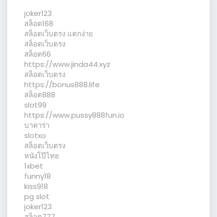
joker123
สล็อต168
สล็อตเว็บตรง แตกง่าย
สล็อตเว็บตรง
สล็อต66
https://www.jinda44.xyz
สล็อตเว็บตรง
https://bonus888.life
สล็อต888
slot99
https://www.pussy888fun.io
บาคาร่า
slotxo
สล็อตเว็บตรง
หนังโป๊ไทย
1xbet
funny18
kiss918
pg slot
joker123
สล็อต777