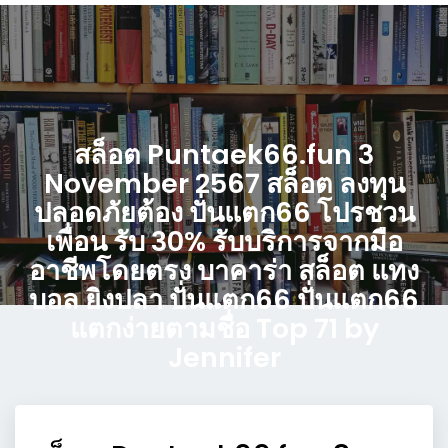
สล็อต Puntaek66.fun 3
November 2567 สล็อต ลงทุน
ปลอดภัยต้อง ปั่นแตก66 โปรชวน
เพื่อน รับ 30% รับบริการจากมือ
อาชีพโดยตรง บาคาร่า สล็อต แทง
บอล ยิงปลา ปั่นแตก66 ปั่นแตก66
แตกง่ายตามชื่อ Top 71 by
Jennifer