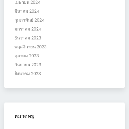
เมษายน 2024
มีนาคม 2024
กุมภาพันธ์ 2024
มกราคม 2024
ธันวาคม 2023
พฤศจิกายน 2023
ตุลาคม 2023
กันยายน 2023
สิงหาคม 2023
หมวดหมู่