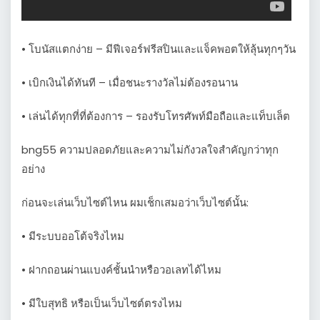
• โบนัสแตกง่าย – มีฟีเจอร์ฟรีสปินและแจ็คพอตให้ลุ้นทุกๆวัน
• เบิกเงินได้ทันที – เมื่อชนะรางวัลไม่ต้องรอนาน
• เล่นได้ทุกที่ที่ต้องการ – รองรับโทรศัพท์มือถือและแท็บเล็ต
bng55 ความปลอดภัยและความไม่กังวลใจสำคัญกว่าทุก
อย่าง
ก่อนจะเล่นเว็บไซต์ไหน ผมเช็กเสมอว่าเว็บไซต์นั้น:
• มีระบบออโต้จริงไหม
• ฝากถอนผ่านแบงค์ชั้นนำหรือวอเลทได้ไหม
• มีใบสุทธิ หรือเป็นเว็บไซต์ตรงไหม