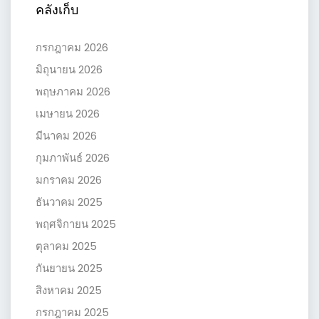
คลังเก็บ
กรกฎาคม 2026
มิถุนายน 2026
พฤษภาคม 2026
เมษายน 2026
มีนาคม 2026
กุมภาพันธ์ 2026
มกราคม 2026
ธันวาคม 2025
พฤศจิกายน 2025
ตุลาคม 2025
กันยายน 2025
สิงหาคม 2025
กรกฎาคม 2025