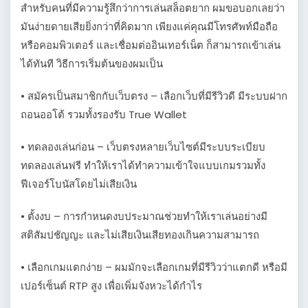
สำหรับคนที่มีความรู้สึกว่าการเล่นสล็อตยาก ผมขอบอกเลยว่า
มันง่ายดายเสียยิ่งกว่าที่คิดมาก เพียงแค่คุณมีโทรศัพท์มือถือ
หรือคอมพิวเตอร์ และเชื่อมต่ออินเทอร์เน็ต ก็สามารถเข้าเล่น
ได้ทันที วิธีการเริ่มต้นของผมเป็น
• สมัครเป็นสมาชิกกับเว็บตรง – เลือกเว็บที่มีรีวิวดี มีระบบฝาก
ถอนออโต้ รวมทั้งรองรับ True Wallet
• ทดลองเล่นก่อน – เว็บตรงหลายเว็บไซต์มีระบบระเบียบ
ทดลองเล่นฟรี ทำให้เราได้ทำความเข้าใจแบบเกมรวมทั้ง
ฟีเจอร์โบนัสโดยไม่เสียเงิน
• ตั้งงบ – การกำหนดงบประมาณช่วยทำให้เราเล่นอย่างมี
สติสัมปชัญญะ และไม่เสียเงินเสียทองเกินความสามารถ
• เลือกเกมแตกง่าย – ผมมักจะเลือกเกมที่มีรีวิวว่าแตกดี หรือมี
เปอร์เซ็นต์ RTP สูง เพื่อเพิ่มจังหวะได้กำไร