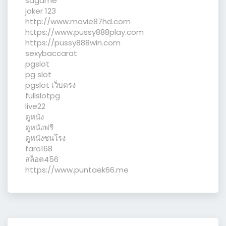
sagame
joker 123
http://www.movie87hd.com
https://www.pussy888play.com
https://pussy888win.com
sexybaccarat
pgslot
pg slot
pgslot เว็บตรง
fullslotpg
live22
ดูหนัง
ดูหนังฟรี
ดูหนังชนโรง
faro168
สล็อต456
https://www.puntaek66.me