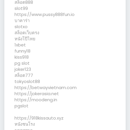
สล็อต888
slot99
https://www.pussy888fun.io
บาคาร่า
slotxo
สล็อตเว็บตรง
หนังโป๊ไทย
1xbet
funny18
kiss918
pg slot
joker123
สล็อต777
tokyoslot88
https://betwayvietnam.com
https://jokerasia.net
https://moodeng.in
pgslot
https://918kissauto.xyz
หนังชนโรง