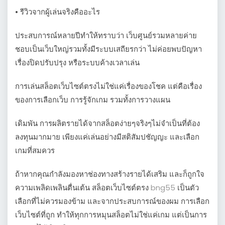
• รีวิวจากผู้เล่นจริงคืออะไร
ประสบการณ์หลายปีทำให้ทราบว่า เว็บศูนย์รวมหลายค่าย
ชอบเป็นเว็บใหญ่รวมทั้งมีระบบเสถียรกว่า ไม่ค่อยพบปัญหา
เรื่องปิดปรับปรุง หรือระบบค้างเวลาเล่น
การเล่นสล็อตเว็บไซต์ตรงไม่ใช่แค่เรื่องของโชค แต่คือเรื่อง
ของการเลือกเว็บ การรู้จักเกม รวมทั้งการวางแผน
เดิมพัน การผลิตรายได้จากสล็อตง่ายๆจริงๆไม่จำเป็นที่ต้อง
ลงทุนมากมาย เพียงแค่เล่นอย่างมีสติสัมปชัญญะ และเลือก
เกมที่สมควร
ถ้าหากคุณกำลังมองหาช่องทางสร้างรายได้เสริม และก็ถูกใจ
ความเพลิดเพลินตื่นเต้น สล็อตเว็บไซต์ตรง
bng55
เป็นตัว
เลือกที่ไม่ควรมองข้าม และจากประสบการณ์ของผม การเลือก
เว็บไซต์ที่ถูก ทำให้ทุกการหมุนสล็อตไม่ใช่แค่เกม แต่เป็นการ