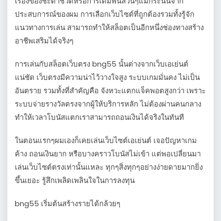
เรื่องของชะตาชีวิตหรือการเดิมพันล้วนๆแม้กระนั้นจาก
ประสบการณ์ของผม การเลือกเว็บไซต์ที่ถูกต้องรวมทั้งรู้จัก
แนวทางการเล่น สามารถทำให้สล็อตเป็นอีกหนึ่งช่องทางสร้าง
อาชีพเสริมได้จริงๆ
การเล่นกับสล็อตเว็บตรง bng55 นั้นต่างจากเว็บเอเย่นต์
แน่ชัด เว็บตรงมีความน่าไว้วางใจสูง ระบบเกมมั่นคง ไม่เป็น
อันตราย รวมทั้งที่สำคัญคือ จังหวะแตกแจ็คพอตสูงกว่า เพราะ
ระบบจ่ายรางวัลตรงจากผู้ให้บริการหลัก ไม่ต้องผ่านคนกลาง
ทำให้เวลาโบนัสแตกเราสามารถถอนเงินได้จริงในทันที
ในตอนแรกๆผมเองก็เคยเล่นเว็บไซต์เอเย่นต์ เจอปัญหาเกม
ค้าง ถอนเงินยาก หรือบางคราวโบนัสไม่เข้า แต่พอเปลี่ยนมา
เล่นเว็บไซต์ตรงเท่านั้นแหละ ทุกๆสิ่งทุกๆอย่างง่ายดายมากยิ่ง
ขึ้นเยอะ รู้สึกเพลิดเพลินใจในการลงทุน
bng55 เริ่มต้นสร้างรายได้กล้วยๆ