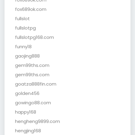
fox689ok.com
fullslot
fullslotpg
fullslotpg168.com
funny18
gaojing888
gem99ths.com
gem99ths.com
goatza888fin.com
golden456
gowingo88.com
happy168
hengheng9899.com
hengjing168