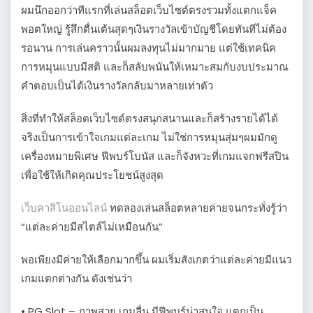
ผมนึกออกว่าทีแรกที่เล่นสล็อตเว็บไซต์ตรงรวมทั้งแตกแจ็ค
พอตใหญ่ รู้สึกตื่นเต้นสุดๆเงินรางวัลเข้าบัญชีโดยทันทีไม่ต้อง
รอนาน การเล่นคราวนั้นผมลงทุนไม่มากมาย แต่ใช้เทคนิค
การหมุนแบบมีสติ และก็สลับพนันให้เหมาะสมกับงบประมาณ
คำตอบเป็นได้เงินรางวัลกลับมาหลายเท่าตัว
สิ่งที่ทำให้สล็อตเว็บไซต์ตรงสนุกสนานและก็สร้างรายได้ได้
จริงเป็นการเข้าใจเกมแต่ละเกม ไม่ใช่การหมุนสุ่มๆผมมักดู
เครื่องหมายพิเศษ ฟีพบร์โบนัส และก็จังหวะที่เกมแจกฟรีสปิน
เพื่อใช้ให้เกิดคุณประโยชน์สูงสุด
เว็บคาสิโนออนไลน์
ทดลองเล่นสล็อตหลายค่ายจนกระทั่งรู้ว่า
“แต่ละค่ายมีสไตล์ไม่เหมือนกัน”
พอเพียงมีค่ายให้เลือกมากขึ้น ผมเริ่มสังเกตว่าแต่ละค่ายมีแนว
เกมแตกต่างกัน ดังเช่นว่า
• PG Slot – ภาพสวย เกมลื่น มีฟีพบร์น่าสนใจ แตกเป็น