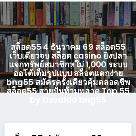
สล็อต55 4 ธันวาคม 69 สล็อต55
เว็บเดียวจบ สล็อต casino ยิงปลา
แจกทรัพย์สมาชิกหใม่ 1,000 ระบบ
ออโต้เต็มรูปแบบ สล็อตแตกง่าย
bng55 สมัครครั้งเดียวคุ้มตลอดชีพ
สล็อต55 สายปั่นห้ามพลาด Top 55
by Osvaldo bng55