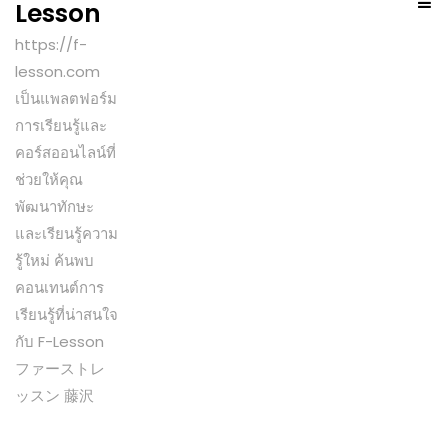
Lesson
https://f-
lesson.com
เป็นแพลตฟอร์ม
การเรียนรู้และ
คอร์สออนไลน์ที่
ช่วยให้คุณ
พัฒนาทักษะ
และเรียนรู้ความ
รู้ใหม่ ค้นพบ
คอนเทนต์การ
เรียนรู้ที่น่าสนใจ
กับ F-Lesson
ファーストレ
ッスン 藤沢