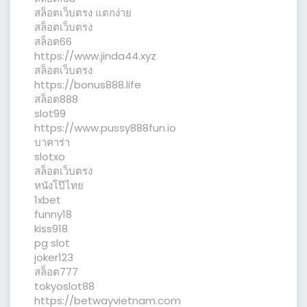
สล็อตเว็บตรง แตกง่าย
สล็อตเว็บตรง
สล็อต66
https://www.jinda44.xyz
สล็อตเว็บตรง
https://bonus888.life
สล็อต888
slot99
https://www.pussy888fun.io
บาคาร่า
slotxo
สล็อตเว็บตรง
หนังโป๊ไทย
1xbet
funny18
kiss918
pg slot
joker123
สล็อต777
tokyoslot88
https://betwayvietnam.com