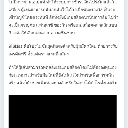
ไม่มีการผ่านเอเย่นต์ ทำให้ระบบการชำระเงินโปร่งใสแล้วก็
เสถียร ผู้เล่นสามารถมั่นอกมั่นใจได้ว่าเมื่อชนะรางวัล เงินจะ
เข้าบัญชีโดยตรงทันที อีกทั้งยังมีเกมสล็อตนานัปการธีม ไม่ว่า
จะเป็นผจญภัย แฟนตาซี ของกิน หรือเกมสล็อตคลาสสิกแบบ
3 วงล้อให้เลือกเล่นตามความชื่นชอบ
918kiss คือโปรโมชั่นสุดพิเศษสำหรับผู้สมัครใหม่ ด้วยการรับ
เครดิตฟรี ตั้งแต่คราวแรกที่สมัคร
ทำให้ผู้เล่นสามารถทดลองเล่นเกมสล็อตโดยไม่ต้องลงทุนเอง
ก่อน เหมาะสำหรับมือใหม่ที่ยังไม่แน่ใจสำหรับเพื่อการพนัน
จริง แล้วก็ยังช่วยเพิ่มช่องทางสำหรับในการได้กำไรตั้งแต่เริ่ม