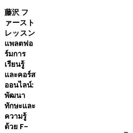
藤沢 フ
ァースト
レッスン
แพลตฟอ
ร์มการ
เรียนรู้
และคอร์ส
ออนไลน์:
พัฒนา
ทักษะและ
ความรู้
ด้วย F-