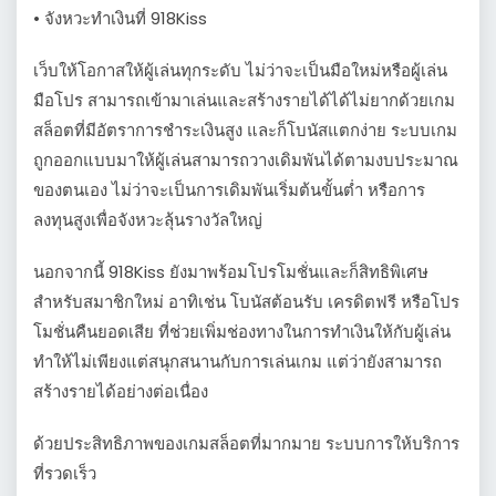
• จังหวะทำเงินที่ 918Kiss
เว็บให้โอกาสให้ผู้เล่นทุกระดับ ไม่ว่าจะเป็นมือใหม่หรือผู้เล่น
มือโปร สามารถเข้ามาเล่นและสร้างรายได้ได้ไม่ยากด้วยเกม
สล็อตที่มีอัตราการชำระเงินสูง และก็โบนัสแตกง่าย ระบบเกม
ถูกออกแบบมาให้ผู้เล่นสามารถวางเดิมพันได้ตามงบประมาณ
ของตนเอง ไม่ว่าจะเป็นการเดิมพันเริ่มต้นขั้นต่ำ หรือการ
ลงทุนสูงเพื่อจังหวะลุ้นรางวัลใหญ่
นอกจากนี้ 918Kiss ยังมาพร้อมโปรโมชั่นและก็สิทธิพิเศษ
สำหรับสมาชิกใหม่ อาทิเช่น โบนัสต้อนรับ เครดิตฟรี หรือโปร
โมชั่นคืนยอดเสีย ที่ช่วยเพิ่มช่องทางในการทำเงินให้กับผู้เล่น
ทำให้ไม่เพียงแต่สนุกสนานกับการเล่นเกม แต่ว่ายังสามารถ
สร้างรายได้อย่างต่อเนื่อง
ด้วยประสิทธิภาพของเกมสล็อตที่มากมาย ระบบการให้บริการ
ที่รวดเร็ว