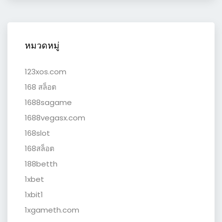
หมวดหมู่
123xos.com
168 สล็อต
1688sagame
1688vegasx.com
168slot
168สล็อต
188betth
1xbet
1xbit1
1xgameth.com