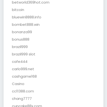
betworld369hot.com
bitcoin
bluewin8888.info
bombet888.win
bonanza99
bonus888
brazil999
brazil999 slot
cafe444
carlo999.net
cashgame168
Casino
cc11388.com
chang7777
cupcake88x.com