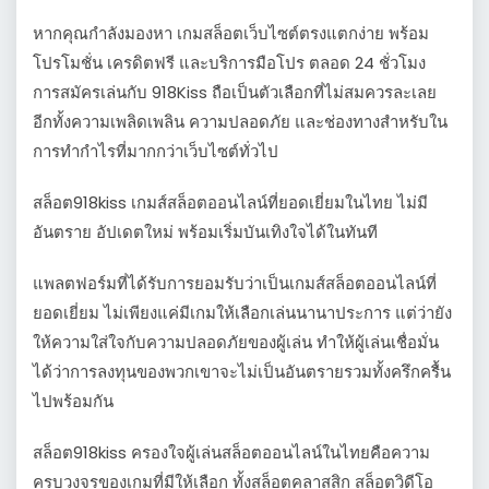
หากคุณกำลังมองหา เกมสล็อตเว็บไซต์ตรงแตกง่าย พร้อม
โปรโมชั่น เครดิตฟรี และบริการมือโปร ตลอด 24 ชั่วโมง
การสมัครเล่นกับ 918Kiss ถือเป็นตัวเลือกที่ไม่สมควรละเลย
อีกทั้งความเพลิดเพลิน ความปลอดภัย และช่องทางสำหรับใน
การทำกำไรที่มากกว่าเว็บไซต์ทั่วไป
สล็อต918kiss เกมส์สล็อตออนไลน์ที่ยอดเยี่ยมในไทย ไม่มี
อันตราย อัปเดตใหม่ พร้อมเริ่มบันเทิงใจได้ในทันที
แพลตฟอร์มที่ได้รับการยอมรับว่าเป็นเกมส์สล็อตออนไลน์ที่
ยอดเยี่ยม ไม่เพียงแค่มีเกมให้เลือกเล่นนานาประการ แต่ว่ายัง
ให้ความใส่ใจกับความปลอดภัยของผู้เล่น ทำให้ผู้เล่นเชื่อมั่น
ได้ว่าการลงทุนของพวกเขาจะไม่เป็นอันตรายรวมทั้งครึกครื้น
ไปพร้อมกัน
สล็อต918kiss ครองใจผู้เล่นสล็อตออนไลน์ในไทยคือความ
ครบวงจรของเกมที่มีให้เลือก ทั้งสล็อตคลาสสิก สล็อตวิดีโอ