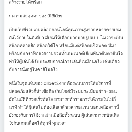
สร้างรายได้พร้อม
• ความสะดุดตาของ 918Kiss
เป็นเว็บที่รวมเกมสล็อตออนไลน์คุณภาพสูงจากหลายค่ายเกม
ดังไว้ภายในที่เดียว มีเกมให้เลือกมากมายรูปแบบ ไม่ว่าจะเป็น
สล็อตคลาสสิก สล็อตวิดีโอ หรือแม้แต่สล็อตแจ็คพอต ที่มา
พร้อมกับกราฟิกสวยงามรวมทั้งเอฟเฟกต์เสียงที่น่าตื่นตาตื่นใจ
ทำให้ผู้เล่นได้รับประสบการณ์การเล่นที่เหมือนจริง เช่นเดียว
กับการนั่งอยู่ในคาสิโนจริง
หนึ่งในจุดเด่นของ allbet24hr คือระบบการให้บริการที่
ปลอดภัยแล้วก็น่าเชื่อถือ เว็บไซต์มีระบบระเบียบฝาก-ถอน
อัตโนมัติที่รวดเร็วทันใจ สามารถทำรายการได้ภายในไม่กี่
นาที ทำให้ผู้เล่นไม่ต้องเสียเวล่ำเวลารอนาน นอกเหนือจากนี้
ยังรองรับการใช้งานผ่านมือถือทั้งระบบ ผู้เล่นสามารถบันเทิง
ใจกับเกมสล็อตได้ทุกที่ ทุกเวลา