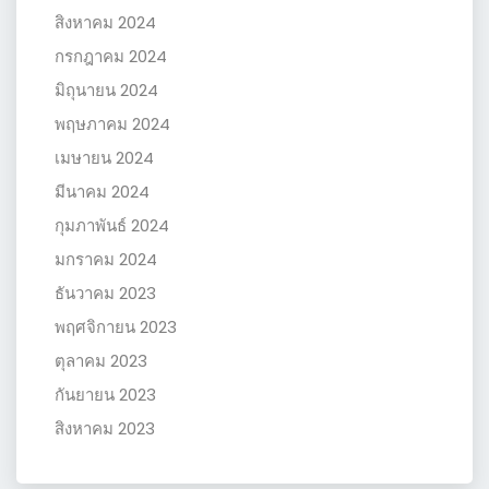
สิงหาคม 2024
กรกฎาคม 2024
มิถุนายน 2024
พฤษภาคม 2024
เมษายน 2024
มีนาคม 2024
กุมภาพันธ์ 2024
มกราคม 2024
ธันวาคม 2023
พฤศจิกายน 2023
ตุลาคม 2023
กันยายน 2023
สิงหาคม 2023