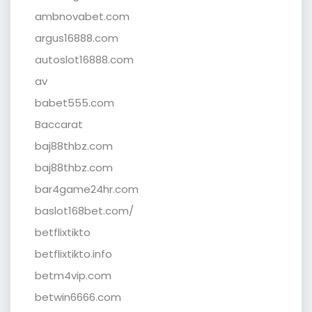
ambnovabet.com
argus16888.com
autoslot16888.com
av
babet555.com
Baccarat
baj88thbz.com
baj88thbz.com
bar4game24hr.com
baslot168bet.com/
betflixtikto
betflixtikto.info
betm4vip.com
betwin6666.com