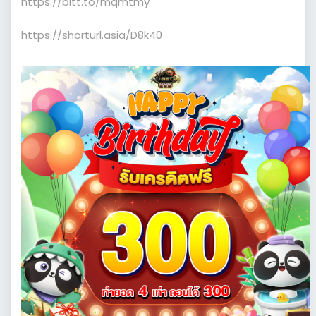
https://bitt.to/mqmtmy
https://shorturl.asia/D8k40