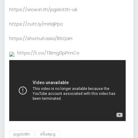
https://wow.in.th/pgslotth-uk
https://cutt.ly/mrlajPpc
https://shorturl.asia/8SQaH
https://t.co/TBmg0pPmCo
pgslotth
สล็อตpg