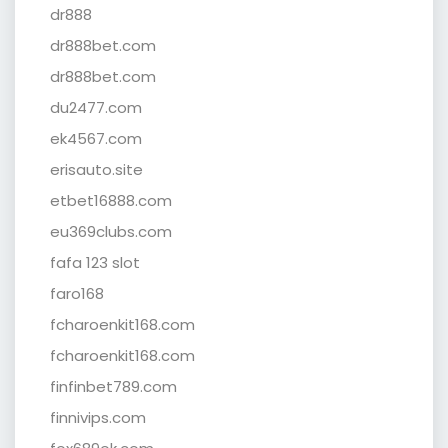
dr888
dr888bet.com
dr888bet.com
du2477.com
ek4567.com
erisauto.site
etbet16888.com
eu369clubs.com
fafa 123 slot
faro168
fcharoenkit168.com
fcharoenkit168.com
finfinbet789.com
finnivips.com