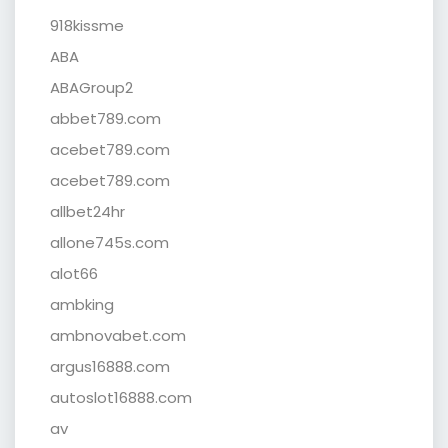
918kissme
ABA
ABAGroup2
abbet789.com
acebet789.com
acebet789.com
allbet24hr
allone745s.com
alot66
ambking
ambnovabet.com
argus16888.com
autoslot16888.com
av