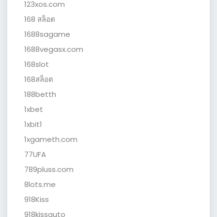
123xos.com
168 สล็อต
1688sagame
1688vegasx.com
168slot
168สล็อต
188betth
1xbet
1xbit1
1xgameth.com
77UFA
789pluss.com
8lots.me
918Kiss
918kissauto