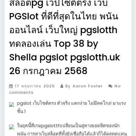
สล็อตpg เวปไซต์ตรง เว็บ
PGSlot ที่ดีที่สุดในไทย พนัน
ออนไลน์ เว็บใหญ่ pgslotth
ทดลองเล่น Top 38 by
Shella pgslot pgslotth.uk
26 กรกฎาคม 2568
17 พฤษภาคม 2025
By Aaron Foster
No
comments
pgslot เว็บไซต์ตรง ตัวจริง แตกง่าย ไม่มีคดโกง! มาแรง
ชั้น 1
ในยุคนี้ที่เกมpgslotthเปลี่ยนเป็นลู่ทางยอดฮิตของนัก
พนัน การหาเว็บสล็อตที่ทั้งยังเชื่อถือได้แล้วก็ได้ผลทดแทน