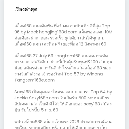
เรื่องล่าสุด
สล็อต168 เกมเดิมพัน ที่สร้างความบันเทิง ดีที่สุด Top
96 by Mack hengjing168d.com แจ็คพอตแตก 10M
ต่อเดือน ฝาก-ถอน รวดเร็ว ยูสเดียว เล่นได้ทุกเกม
สล็อต168 แจก เครดิตฟรี เยอะที่สุด 12 สิงหาคม 69
สล็อต168 27 July 69 tangtem168 เกมสดภาพชัด
บรรยากาศพรีเมียม ฝากนี้เกินคุ้มรับทุนฟรี 100 สายทุน
น้อย สมัครด่วน การันตี กำไรหลักแสน สล็อต168 ของ
รางวัลกำลังรอ เจ้าของใหม่ Top 57 by Winona
Tangtem168e.com
Sexy168 เปิดมุมมองใหม่ของเกมบาคาร่า Top 64 by
Jackie Sexy168c.com วันเกิดรับ 500 ระบบเสถียร
อัปเดตล่าสุด เว็บดี มีโต๊ะให้เลือกเยอะ sexy168 สมัคร
ปุ๊บ รับโปรปั๊บ 5 ก.ย. 69
พนัน สล็อต888 สล็อตเว็บตรง 2026 ประสบการณ์เล่น
ยุคใหม่ ระบบเสถียร พร้อมเกมให้เลือกมากมาย เว็บ