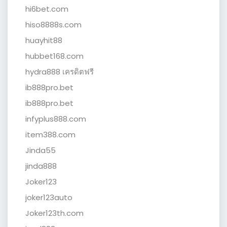
hi6bet.com
hiso8888s.com
huayhit88
hubbet168.com
hydra888 เครดิตฟรี
ib888pro.bet
ib888pro.bet
infyplus888.com
item388.com
Jinda55
jinda888
Joker123
joker123auto
Joker123th.com