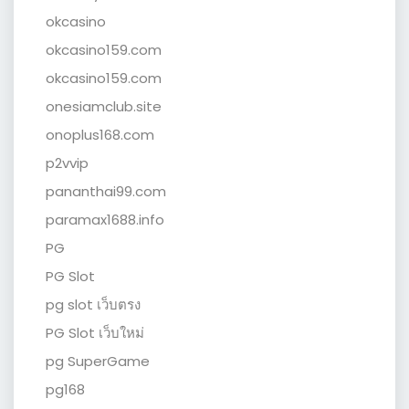
okcasino
okcasino159.com
okcasino159.com
onesiamclub.site
onoplus168.com
p2vvip
pananthai99.com
paramax1688.info
PG
PG Slot
pg slot เว็บตรง
PG Slot เว็บใหม่
pg SuperGame
pg168