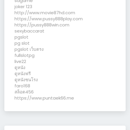
sagame
joker 123
http://www.movie87hd.com
https://www.pussy888play.com
https://pussy888win.com
sexybaccarat
pgslot
pg slot
pgslot เว็บตรง
fullslotpg
live22
ดูหนัง
ดูหนังฟรี
ดูหนังชนโรง
faro168
สล็อต456
https://www.puntaek66.me