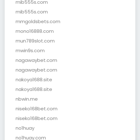
mib555s.com
mib555s.com
mmgoldsbets.com
mono16888.com
mun789slot.com
mwin9s.com
nagawaybet.com
nagawaybet.com
nakoya1688.site
nakoya1688.site
nbwin.me
niseko168bet.com
niseko168bet.com
no1huay
no1huay.com