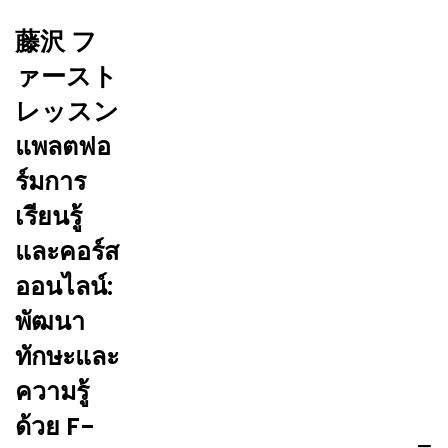
藤沢 フ
ァースト
レッスン
แพลตฟอ
ร์มการ
เรียนรู้
และคอร์ส
ออนไลน์:
พัฒนา
ทักษะและ
ความรู้
ด้วย F-