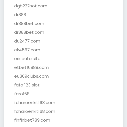
dgb222hot.com
dr888
dr888bet.com
dr888bet.com
du2477.com
ek4567.com
erisauto.site
etbet16888.com
eu369clubs.com
fafa 123 slot
faro168
fcharoenkit168.com
fcharoenkit168.com
finfinbet789.com