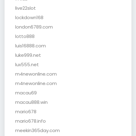
live22slot
lockdown168
london6789.com
lotto888
luis16888.com
luke999.net
lux555.net
m4newonline.com
m4newonline.com
macau69
macau888.win
mario678
mario678.info
meekin365day.com