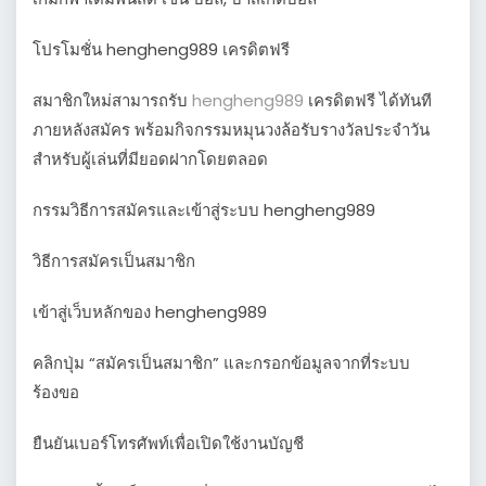
โปรโมชั่น hengheng989 เครดิตฟรี
สมาชิกใหม่สามารถรับ
hengheng989
เครดิตฟรี ได้ทันที
ภายหลังสมัคร พร้อมกิจกรรมหมุนวงล้อรับรางวัลประจำวัน
สำหรับผู้เล่นที่มียอดฝากโดยตลอด
กรรมวิธีการสมัครและเข้าสู่ระบบ hengheng989
วิธีการสมัครเป็นสมาชิก
เข้าสู่เว็บหลักของ hengheng989
คลิกปุ่ม “สมัครเป็นสมาชิก” และกรอกข้อมูลจากที่ระบบ
ร้องขอ
ยืนยันเบอร์โทรศัพท์เพื่อเปิดใช้งานบัญชี