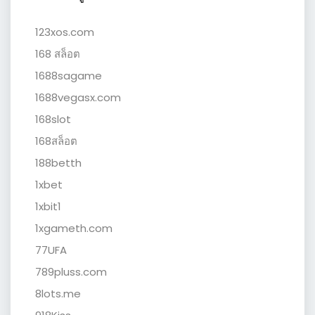
123xos.com
168 สล็อต
1688sagame
1688vegasx.com
168slot
168สล็อต
188betth
1xbet
1xbit1
1xgameth.com
77UFA
789pluss.com
8lots.me