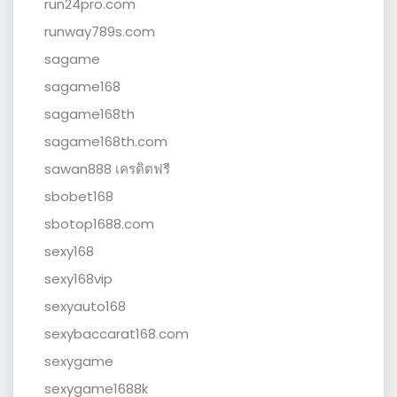
run24pro.com
runway789s.com
sagame
sagame168
sagame168th
sagame168th.com
sawan888 เครดิตฟรี
sbobet168
sbotop1688.com
sexy168
sexy168vip
sexyauto168
sexybaccarat168.com
sexygame
sexygame1688k