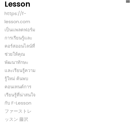
Lesson
https://f-
lesson.com
เป็นแพลตฟอร์ม
การเรียนรู้และ
คอร์สออนไลน์ที่
ช่วยให้คุณ
พัฒนาทักษะ
และเรียนรู้ความ
รู้ใหม่ ค้นพบ
คอนเทนต์การ
เรียนรู้ที่น่าสนใจ
กับ F-Lesson
ファーストレ
ッスン 藤沢