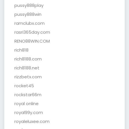
pussy888play
pussy888win
ramclubx.com
rasri365day.com
RENO88WIN.COM
rich818
rich8188.com
rich8188.net
rizzbetx.com
rocket45
rockstar66m
royal online
royal99y.com
royaleluxee.com