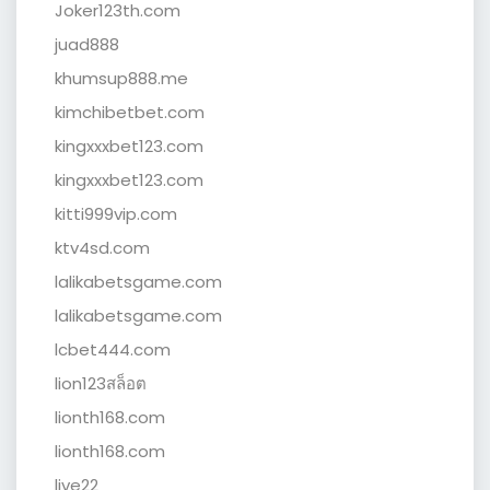
Joker123th.com
juad888
khumsup888.me
kimchibetbet.com
kingxxxbet123.com
kingxxxbet123.com
kitti999vip.com
ktv4sd.com
lalikabetsgame.com
lalikabetsgame.com
lcbet444.com
lion123สล็อต
lionth168.com
lionth168.com
live22