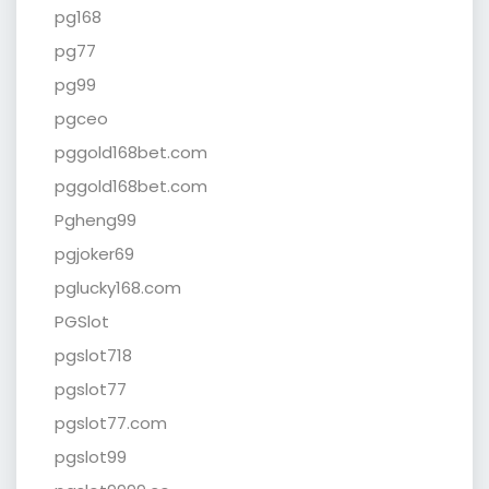
pg168
pg77
pg99
pgceo
pggold168bet.com
pggold168bet.com
Pgheng99
pgjoker69
pglucky168.com
PGSlot
pgslot718
pgslot77
pgslot77.com
pgslot99