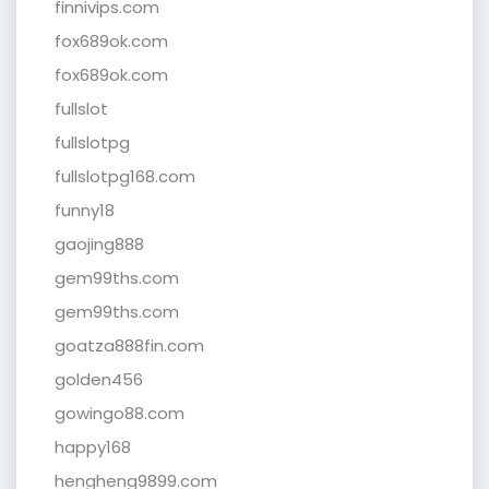
finnivips.com
fox689ok.com
fox689ok.com
fullslot
fullslotpg
fullslotpg168.com
funny18
gaojing888
gem99ths.com
gem99ths.com
goatza888fin.com
golden456
gowingo88.com
happy168
hengheng9899.com