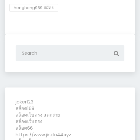
hengheng989 สมัคร
joker123
สล็อต168
สล็อตเว็บตรง แตกง่าย
สล็อตเว็บตรง
สล็อต66
https://www.jinda44.xyz