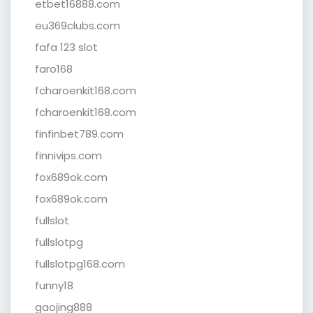
etbet16888.com
eu369clubs.com
fafa 123 slot
faro168
fcharoenkit168.com
fcharoenkit168.com
finfinbet789.com
finnivips.com
fox689ok.com
fox689ok.com
fullslot
fullslotpg
fullslotpg168.com
funny18
gaojing888