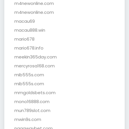
m4newonline.com
m4newonline.com
macau69
macau888.win
mario678
mario678.info
meekin365day.com
mercyrosa168.com
mib555s.com
mib555s.com
mmgoldsbets.com
mono16888.com
mun789slot.com
mwin9s.com
nagawaybet.com