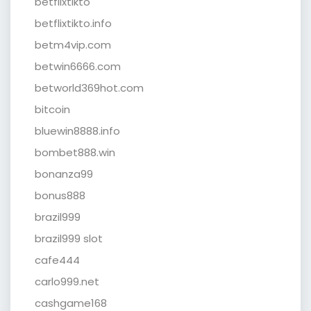
betflixtikto
betflixtikto.info
betm4vip.com
betwin6666.com
betworld369hot.com
bitcoin
bluewin8888.info
bombet888.win
bonanza99
bonus888
brazil999
brazil999 slot
cafe444
carlo999.net
cashgame168