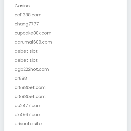
Casino
cc11388.com
chang7777
cupcake88x.com
daruma1688.com
debet slot
debet slot
dgb222hot.com
dr888
dr888bet.com
dr888bet.com
du2477.com
ek4567.com
erisauto.site