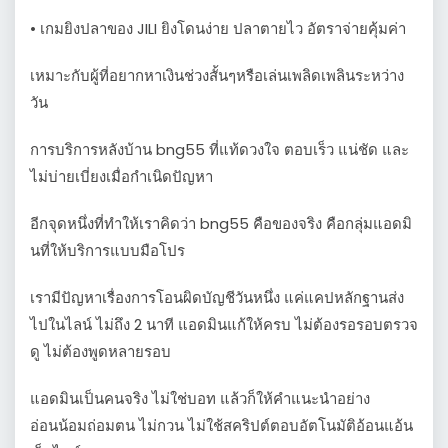
• เกมยิงปลาของ JILI ยิงโดนง่าย ปลาตายไว อัตราจ่ายคุ้มค่า
เหมาะกับผู้ที่อยากหาเงินช่วงสั้นๆหรือเล่นเพลิดเพลินระหว่าง
วัน
การบริการหลังบ้าน bng55 ที่แท้ดวงใจ ตอบเร็ว แน่ชัด และ
ไม่บ่ายเบี่ยงเมื่อกำเนิดปัญหา
อีกจุดหนึ่งที่ทำให้เราคิดว่า bng55 คือของจริง คือกลุ่มแอดมิ
นที่ให้บริการแบบมือโปร
เรามีปัญหาเรื่องการโอนผิดบัญชีวันหนึ่ง แค่แคปหลักฐานส่ง
ไปในไลน์ ไม่ถึง 2 นาที แอดมินแก้ให้ครบ ไม่ต้องรอรอบตรวจ
ดู ไม่ต้องพูดหลายรอบ
แอดมินเป็นคนจริง ไม่ใช่บอท แล้วก็ให้คำแนะนำอย่าง
อ่อนน้อมถ่อมตน ไม่กวน ไม่ใช้สคริปต์ตอบอัตโนมัติอ้อนแอ้น