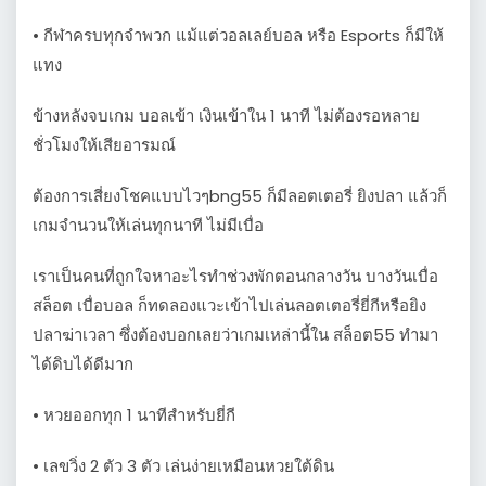
• กีฬาครบทุกจำพวก แม้แต่วอลเลย์บอล หรือ Esports ก็มีให้
แทง
ข้างหลังจบเกม บอลเข้า เงินเข้าใน 1 นาที ไม่ต้องรอหลาย
ชั่วโมงให้เสียอารมณ์
ต้องการเสี่ยงโชคแบบไวๆbng55 ก็มีลอตเตอรี่ ยิงปลา แล้วก็
เกมจำนวนให้เล่นทุกนาที ไม่มีเบื่อ
เราเป็นคนที่ถูกใจหาอะไรทำช่วงพักตอนกลางวัน บางวันเบื่อ
สล็อต เบื่อบอล ก็ทดลองแวะเข้าไปเล่นลอตเตอรี่ยี่กีหรือยิง
ปลาฆ่าเวลา ซึ่งต้องบอกเลยว่าเกมเหล่านี้ใน สล็อต55 ทำมา
ได้ดิบได้ดีมาก
• หวยออกทุก 1 นาทีสำหรับยี่กี
• เลขวิ่ง 2 ตัว 3 ตัว เล่นง่ายเหมือนหวยใต้ดิน