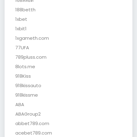
168สล็อต
188betth
1xbet
1xbit1
1xgameth.com
77UFA
789pluss.com
8lots.me
918Kiss
918kissauto
918kissme
ABA
ABAGroup2
abbet789.com
acebet789.com