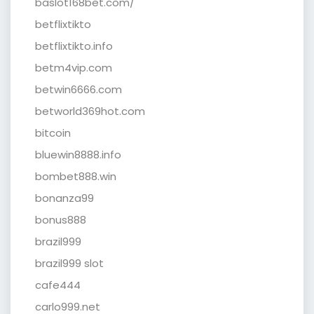
baslot168bet.com/
betflixtikto
betflixtikto.info
betm4vip.com
betwin6666.com
betworld369hot.com
bitcoin
bluewin8888.info
bombet888.win
bonanza99
bonus888
brazil999
brazil999 slot
cafe444
carlo999.net