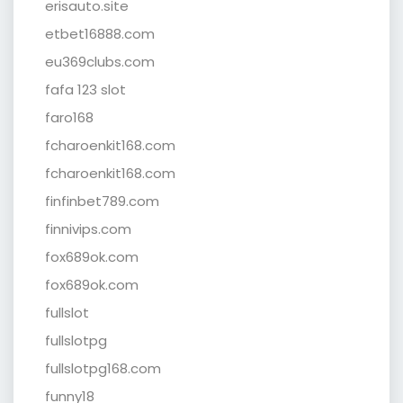
erisauto.site
etbet16888.com
eu369clubs.com
fafa 123 slot
faro168
fcharoenkit168.com
fcharoenkit168.com
finfinbet789.com
finnivips.com
fox689ok.com
fox689ok.com
fullslot
fullslotpg
fullslotpg168.com
funny18