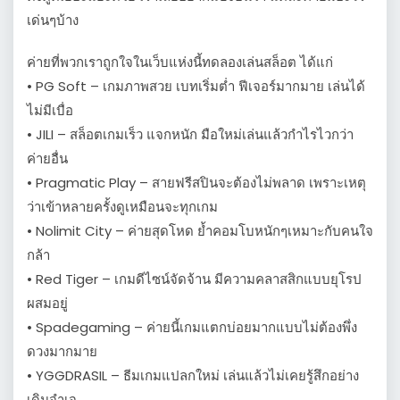
เด่นๆบ้าง
ค่ายที่พวกเราถูกใจในเว็บแห่งนี้ทดลองเล่นสล็อต ได้แก่
• PG Soft – เกมภาพสวย เบทเริ่มต่ำ ฟีเจอร์มากมาย เล่นได้
ไม่มีเบื่อ
• JILI – สล็อตเกมเร็ว แจกหนัก มือใหม่เล่นแล้วกำไรไวกว่า
ค่ายอื่น
• Pragmatic Play – สายฟรีสปินจะต้องไม่พลาด เพราะเหตุ
ว่าเข้าหลายครั้งดูเหมือนจะทุกเกม
• Nolimit City – ค่ายสุดโหด ย้ำคอมโบหนักๆเหมาะกับคนใจ
กล้า
• Red Tiger – เกมดีไซน์จัดจ้าน มีความคลาสสิกแบบยุโรป
ผสมอยู่
• Spadegaming – ค่ายนี้เกมแตกบ่อยมากแบบไม่ต้องพึ่ง
ดวงมากมาย
• YGGDRASIL – ธีมเกมแปลกใหม่ เล่นแล้วไม่เคยรู้สึกอย่าง
เดิมจำเจ