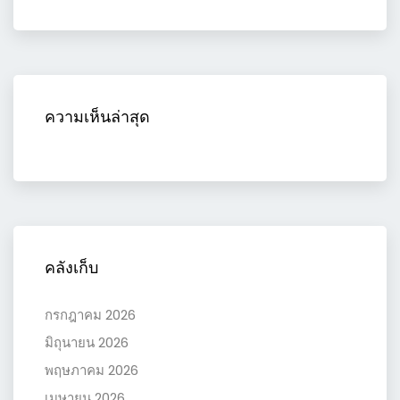
ความเห็นล่าสุด
คลังเก็บ
กรกฎาคม 2026
มิถุนายน 2026
พฤษภาคม 2026
เมษายน 2026