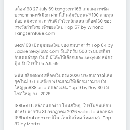
สล็อต168 27 July 69 tangtem168 เกมสดภาพชัด
บรรยากาศพรีเมียม ฝากนี้เกินคุ้มรับทุนฟรี 100 สายทุน
น้อย สมัครด่วน การันตี กำไรหลักแสน สล็อต168 ของ
รางวัลกำลังรอ เจ้าของใหม่ Top 57 by Winona
Tangtem168e.com
Sexy168 เปิดมุมมองใหม่ของเกมบาคาร่า Top 64 by
Jackie Sexy168c.com วันเกิดรับ 500 ระบบเสถียร
อัปเดตล่าสุด เว็บดี มีโต๊ะให้เลือกเยอะ sexy168 สมัคร
ปุ๊บ รับโปรปั๊บ 5 ก.ย. 69
พนัน สล็อต888 สล็อตเว็บตรง 2026 ประสบการณ์เล่น
ยุคใหม่ ระบบเสถียร พร้อมเกมให้เลือกมากมาย เว็บ
ใหญ่ jin888.asia ทดลองเล่น Top 9 by Roy 30 เวป
ไซต์ใหญ่ ก.ย. 2026
188betth สล็อตแตกง่าย โบนัสใหญ่ โปรโมชั่นเพียบ
สำหรับสายปั่น 31 กรกฎาคม 2026 website แจกหนัก
188bets4.com คาสิโน เว็บเปิดใหม่ ใหม่ล่าสุด Top
82 by Marta