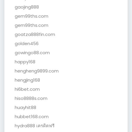
gaojing888
gem99ths.com
gem99ths.com
goatza888fin.com
golden456
gowingo88.com
happy168
hengheng9899.com
hengjing168
hi6bet.com
hiso8888s.com
huayhit88
hubbet168.com
hydra888 เครดิตฟรี