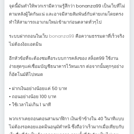
จุดนี้มันทำให้พวกเรามีความรู้สึกว่า bonanza99 เป็นเว็บที่ไม่
ตามหลังผู้ใดกันแน่ และอาจมีสายสัมพันธ์กับค่ายเกมโดยตรง
ทำให้สามารถเอาเกมใหม่เข้ามาก่อนตลาดทั่วๆไป
ระบบฝากถอนในเว็บ
bonanza99
คือความธรรมดาที่เร็วจริง
ไม่ต้องง้อแอดมิน
อีกหัวข้อที่จะต้องชมคือระบบการคลังของ สล็อต99 ใช้งาน
ง่ายสุดๆแค่เชื่อมบัญชีธนาคารไว้หนแรก ต่อจากนั้นทุกๆอย่าง
ก็อัตโนมัติไปหมด
• ฝากเงินอย่างน้อยแค่ 50 บาท
• ถอนอย่างน้อย 100 บาท
• ใช้เวลาไม่เกิน 1 นาที
พวกเราเคยถอนตอนสามนาฬิกา เงินเข้าข้างใน 40 วินาทีแบบ
ไม่ต้องรอคอยแอดมินอนุมัตำหนิ ซึ่งถือว่าเร็วมากเมื่อเทียบกับ