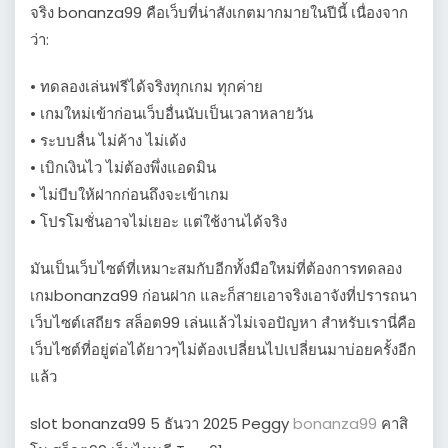
จริง bonanza99 คือเว็บที่น่าสังเกตมากมายในปีนี้ เนื่องจาก
ว่า:
• ทดลองเล่นฟรีได้จริงทุกเกม ทุกค่าย
• เกมใหม่เข้าก่อนเว็บอื่นนับเป็นเวลาหลายวัน
• ระบบลื่น ไม่ค้าง ไม่เด้ง
• เบิกเงินไว ไม่ต้องพึ่งแอดมิน
• ไม่บีบให้ฝากก่อนถึงจะเข้าเกม
• โปรโมชั่นอาจไม่เยอะ แต่ใช้งานได้จริง
มันเป็นเว็บไซต์ที่เหมาะสมกับอีกทั้งมือใหม่ที่ต้องการทดลอง
เกมbonanza99 ก่อนฝาก และก็สายเอาจริงเอาจังที่ปรารถนา
เว็บไซต์เสถียร สล็อต99 เล่นแล้วไม่เจอปัญหา สำหรับเรานี่คือ
เว็บไซต์ที่อยู่ต่อได้ยาวๆไม่ต้องเปลี่ยนไปเปลี่ยนมาบ่อยครั้งอีก
แล้ว
slot bonanza99 5 ธันวา 2025 Peggy
bonanza99
คาสิ