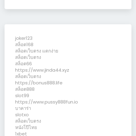
joker123
สล็อต168
สล็อตเว็บตรง แตกง่าย
สล็อตเว็บตรง
สล็อต66
https://www.jinda44.xyz
สล็อตเว็บตรง
https://bonus888.life
สล็อต888
slot99
https://www.pussy888fun.io
บาคาร่า
slotxo
สล็อตเว็บตรง
หนังโป๊ไทย
1xbet