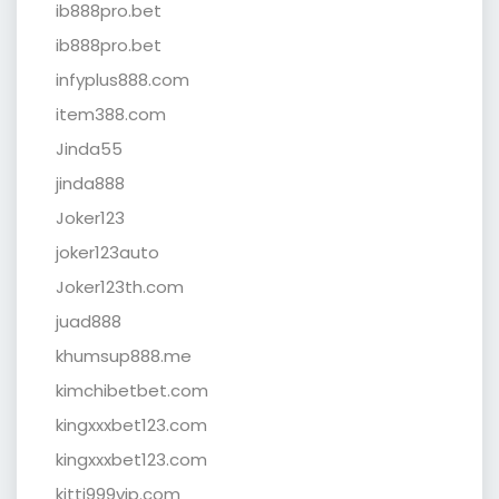
ib888pro.bet
ib888pro.bet
infyplus888.com
item388.com
Jinda55
jinda888
Joker123
joker123auto
Joker123th.com
juad888
khumsup888.me
kimchibetbet.com
kingxxxbet123.com
kingxxxbet123.com
kitti999vip.com