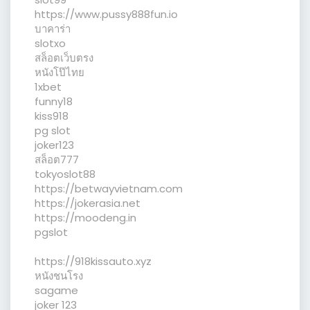
https://www.pussy888fun.io
บาคาร่า
slotxo
สล็อตเว็บตรง
หนังโป๊ไทย
1xbet
funny18
kiss918
pg slot
joker123
สล็อต777
tokyoslot88
https://betwayvietnam.com
https://jokerasia.net
https://moodeng.in
pgslot
https://918kissauto.xyz
หนังชนโรง
sagame
joker 123