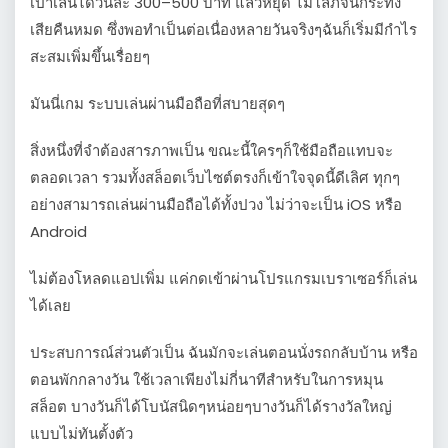
เป้าเล่นได้วันละ 300–500 บาท แล้วหยุด ไม่โลภจนกระทั่ง
เสียคืนหมด ซึ่งพอทำเป็นต่อเนื่องหลายวันจริงๆฉันก็เริ่มมีกำไร
สะสมเพิ่มขึ้นเรื่อยๆ
มันนี่เกม ระบบเล่นผ่านมือถือที่สบายสุดๆ
สิ่งหนึ่งที่จำต้องสารภาพเป็น ขณะนี้ใครๆก็ใช้มือถือแทบจะ
ตลอดเวลา รวมทั้งสล็อตเว็บไซต์ตรงก็เข้าใจจุดนี้ดีเลิศ ทุกๆ
อย่างสามารถเล่นผ่านมือถือได้ทั้งปวง ไม่ว่าจะเป็น iOS หรือ
Android
ไม่ต้องโหลดแอปเพิ่ม แค่กดเข้าผ่านโปรแกรมเบราเซอร์ก็เล่น
ได้เลย
ประสบการณ์ส่วนตัวเป็น ฉันมักจะเล่นตอนนั่งรถกลับบ้าน หรือ
ตอนพักกลางวัน ใช้เวลาเพียงไม่กี่นาทีสำหรับในการหมุน
สล็อต บางวันก็ได้โบนัสนิดๆหน่อยๆบางวันก็ได้รางวัลใหญ่
แบบไม่ทันตั้งตัว