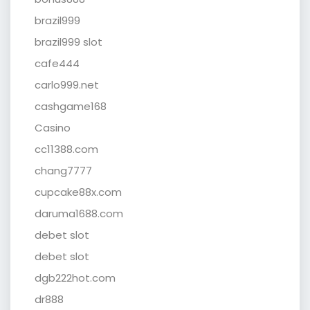
brazil999
brazil999 slot
cafe444
carlo999.net
cashgame168
Casino
cc11388.com
chang7777
cupcake88x.com
daruma1688.com
debet slot
debet slot
dgb222hot.com
dr888