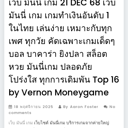
เว็บ มันนี่ เกม 21 DEC 68 เว็บ
มันนี่ เกม เกมทำเงินอันดับ 1
ในไทย เล่นง่าย เหมาะกับทุก
เพศ ทุกวัย คัดเฉพาะเกมเด็ดๆ
บอล บาคาร่า ยิงปลา สล็อต
หวย มันนี่เกม ปลอดภัย
โปร่งใส ทุกการเดิมพัน Top 16
by Vernon Moneygame
18 พฤศจิกายน 2025
By Aaron Foster
No
comments
เว็บ มันนี่ เกม
เว็บไซต์ มันนี่เกม บริการเกมจากค่ายใหญ่