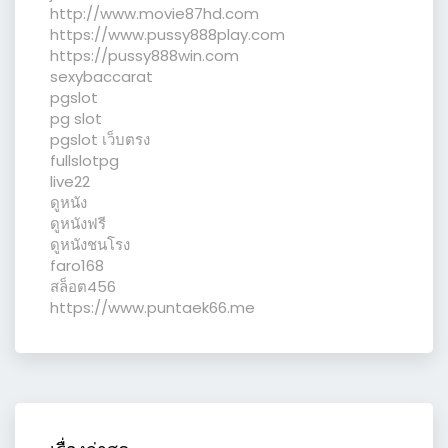
http://www.movie87hd.com
https://www.pussy888play.com
https://pussy888win.com
sexybaccarat
pgslot
pg slot
pgslot เว็บตรง
fullslotpg
live22
ดูหนัง
ดูหนังฟรี
ดูหนังชนโรง
faro168
สล็อต456
https://www.puntaek66.me