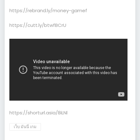
https://rebrand.ly/money-gamef
https://cutt.ly/btwfBCrU
https://shorturl.asia/8iLNl
เว็บ มันนี่ เกม