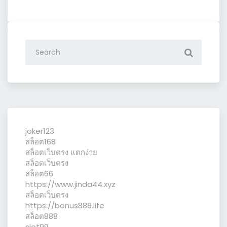
joker123
สล็อต168
สล็อตเว็บตรง แตกง่าย
สล็อตเว็บตรง
สล็อต66
https://www.jinda44.xyz
สล็อตเว็บตรง
https://bonus888.life
สล็อต888
slot99