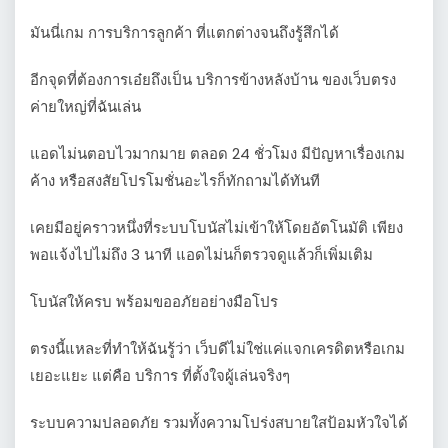
มันนี่เกม การบริการลูกค้า ที่แตกต่างจนถึงรู้สึกได้
อีกจุดที่ต้องการเอ๋ยถึงเป็น บริการข้างหลังบ้าน ของเว็บตรง
ค่ายใหญ่ที่ฉันเล่น
แอดไม่นตอบไวมากมาย ตลอด 24 ชั่วโมง มีปัญหาเรื่องเกม
ค้าง หรือสงสัยโปรโมชั่นอะไรก็ทักถามได้ทันที
เคยมีอยู่คราวหนึ่งที่ระบบโบนัสไม่เข้าให้โดยอัตโนมัติ เพียง
พอแจ้งไปไม่ถึง 3 นาที แอดไม่นก็ตรวจดูแล้วก็เพิ่มเติม
โบนัสให้ครบ พร้อมขออภัยอย่างมือโปร
ตรงนี้แหละที่ทำให้ฉันรู้ว่า เว็บดีไม่ใช่แค่แจกเครดิตหรือเกม
เยอะแยะ แต่คือ บริการ ที่ตั้งใจผู้เล่นจริงๆ
ระบบความปลอดภัย รวมทั้งความโปร่งสบายใสป้อมหัวใจได้