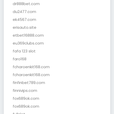
dr888bet.com
du2477.com
ek4567.com
erisauto.site
etbet16888.com
eu369clubs.com
fafa 123 slot
faro168
fcharoenkit168.com
fcharoenkit168.com
finfinbet789.com
finnivips.com
fox689ok.com
fox689ok.com