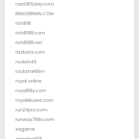
rasri365day.com
RENO88WIN.COM
rich818
rich8188.com
rich8188.net
rizzbetx.com
rocket45
rockstar66m
royal online
royal99y.com
royaleluxee.com
run24pro.com
runway789s.com
sagame
sagame168