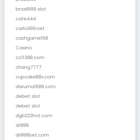
brazil999 slot
cafe444
carlo999.net
cashgame168
Casino
cc11388.com
chang7777
cupcake88x.com
daruma1688.com
debet slot
debet slot
dgb222hot.com
dr888
dr888bet.com