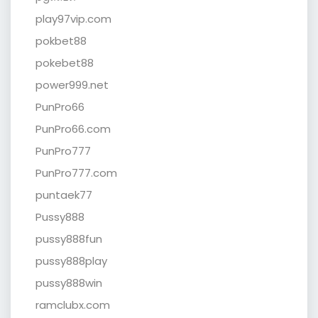
play97vip.com
pokbet88
pokebet88
power999.net
PunPro66
PunPro66.com
PunPro777
PunPro777.com
puntaek77
Pussy888
pussy888fun
pussy888play
pussy888win
ramclubx.com