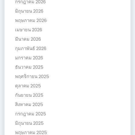
กรกฎาคม 2026
มิถุนายน 2026
พฤษภาคม 2026
เมษายน 2026
มีนาคม 2026
กุมภาพันธ์ 2026
มกราคม 2026
ธันวาคม 2025
พฤศจิกายน 2025
ตุลาคม 2025
กันยายน 2025
สิงหาคม 2025
กรกฎาคม 2025
มิถุนายน 2025
พฤษภาคม 2025