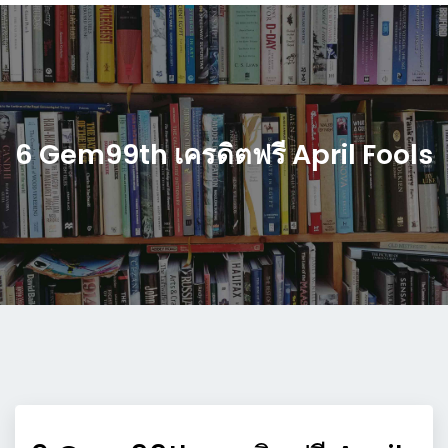
6 Gem99th เครดิตฟรี April Fools