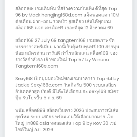
สล็อต168 เกมเดิมพัน ที่สร้างความบันเทิง ดีที่สุด Top
96 by Mack hengjing168d.com แจ็คพอตแตก 10M
ต่อเดือน ฝาก-ถอน รวดเร็ว ยูสเดียว เล่นได้ทุกเกม
สล็อต168 แจก เครดิตฟรี เยอะที่สุด 12 สิงหาคม 69
สล็อต168 27 July 69 tangtem168 เกมสดภาพชัด
บรรยากาศพรีเมียม ฝากนี้เกินคุ้มรับทุนฟรี 100 สายทุน
น้อย สมัครด่วน การันตี กำไรหลักแสน สล็อต168 ของ
รางวัลกำลังรอ เจ้าของใหม่ Top 57 by Winona
Tangtem168e.com
Sexy168 เปิดมุมมองใหม่ของเกมบาคาร่า Top 64 by
Jackie Sexy168c.com วันเกิดรับ 500 ระบบเสถียร
อัปเดตล่าสุด เว็บดี มีโต๊ะให้เลือกเยอะ sexy168 สมัคร
ปุ๊บ รับโปรปั๊บ 5 ก.ย. 69
พนัน สล็อต888 สล็อตเว็บตรง 2026 ประสบการณ์เล่น
ยุคใหม่ ระบบเสถียร พร้อมเกมให้เลือกมากมาย เว็บ
ใหญ่ jin888.asia ทดลองเล่น Top 9 by Roy 30 เวป
ไซต์ใหญ่ ก.ย. 2026