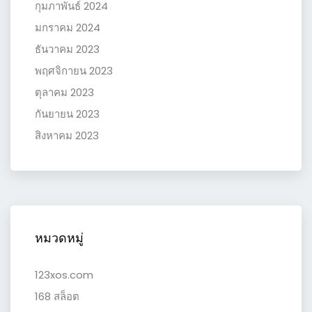
กุมภาพันธ์ 2024
มกราคม 2024
ธันวาคม 2023
พฤศจิกายน 2023
ตุลาคม 2023
กันยายน 2023
สิงหาคม 2023
หมวดหมู่
123xos.com
168 สล็อต