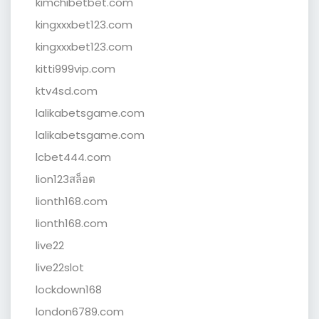
kimchibetbet.com
kingxxxbet123.com
kingxxxbet123.com
kitti999vip.com
ktv4sd.com
lalikabetsgame.com
lalikabetsgame.com
lcbet444.com
lion123สล็อต
lionth168.com
lionth168.com
live22
live22slot
lockdown168
london6789.com