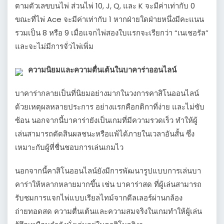
ตามตัวเลขบนไพ่ ส่วนไพ่ 10, J, Q, และ K จะมีค่าเท่ากับ 0
ขณะที่ไพ่ Ace จะมีค่าเท่ากับ 1 หากฝ่ายใดฝ่ายหนึ่งมีคะแนน
รวมเป็น 8 หรือ 9 เมื่อแจกไพ่สองใบแรกจะเรียกว่า “เนเชอรัล”
และจะไม่มีการจั่วไพ่เพิ่ม
ความนิยมและความตื่นเต้นในบาคาร่าออนไลน์
บาคาร่ากลายเป็นที่นิยมอย่างมากในวงการคาสิโนออนไลน์
ด้วยเหตุผลหลายประการ อย่างแรกคือกติกาที่ง่าย และไม่ซับ
ซ้อน นอกจากนี้บาคาร่ายังเป็นเกมที่มีความรวดเร็ว ทำให้ผู้
เล่นสามารถตัดสินผลชนะหรือแพ้ได้ภายในเวลาอันสั้น ซึ่ง
เหมาะกับผู้ที่ชื่นชอบการเล่นเกมไว
นอกจากนี้คาสิโนออนไลน์ยังมีการพัฒนารูปแบบการเล่นบา
คาร่าให้หลากหลายมากขึ้น เช่น บาคาร่าสด ที่ผู้เล่นสามารถ
รับชมการแจกไพ่แบบเรียลไทม์จากดีลเลอร์ผ่านกล้อง
ถ่ายทอดสด ความตื่นเต้นและความสมจริงในเกมทำให้ผู้เล่น