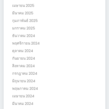
เมษายน 2025
มีนาคม 2025
กุมภาพันธ์ 2025
มกราคม 2025
ธันวาคม 2024
พฤศจิกายน 2024
ตุลาคม 2024
กันยายน 2024
สิงหาคม 2024
กรกฎาคม 2024
มิถุนายน 2024
พฤษภาคม 2024
เมษายน 2024
มีนาคม 2024