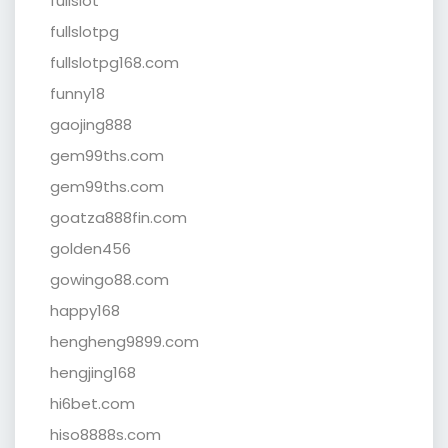
fullslot
fullslotpg
fullslotpg168.com
funny18
gaojing888
gem99ths.com
gem99ths.com
goatza888fin.com
golden456
gowingo88.com
happy168
hengheng9899.com
hengjing168
hi6bet.com
hiso8888s.com