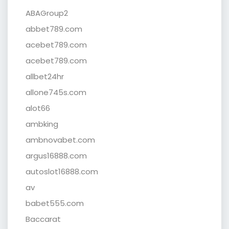
ABAGroup2
abbet789.com
acebet789.com
acebet789.com
allbet24hr
allone745s.com
alot66
ambking
ambnovabet.com
argus16888.com
autoslot16888.com
av
babet555.com
Baccarat