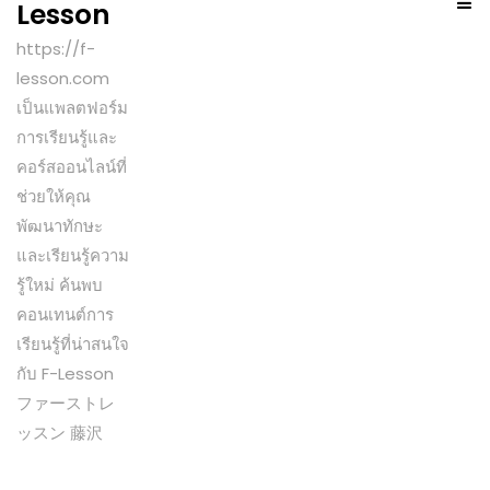
Lesson
https://f-
lesson.com
เป็นแพลตฟอร์ม
การเรียนรู้และ
คอร์สออนไลน์ที่
ช่วยให้คุณ
พัฒนาทักษะ
และเรียนรู้ความ
รู้ใหม่ ค้นพบ
คอนเทนต์การ
เรียนรู้ที่น่าสนใจ
กับ F-Lesson
ファーストレ
ッスン 藤沢