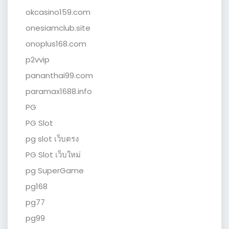
okcasino159.com
onesiamclub.site
onoplus168.com
p2vvip
pananthai99.com
paramax1688.info
PG
PG Slot
pg slot เว็บตรง
PG Slot เว็บใหม่
pg SuperGame
pg168
pg77
pg99