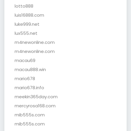
lotto888
luis16888.com
luke999.net
lux555.net
m4newonline.com
m4newonline.com
macau69
macau888.win
mario678
mario678.info
meekin365day.com
mercyrosa168.com
mib555s.com
mib555s.com