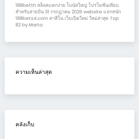
188betth สล็อตแตกง่าย โบนัสใหญ่ โปรโมชั่นเพียบ
สำหรับสายปั่น 31 กรกฎาคม 2026 website แจกหนัก
188bets4.com คาสิโน เว็บเปิดใหม่ ใหม่ล่าสุด Top
82 by Marta
ความเห็นล่าสุด
คลังเก็บ