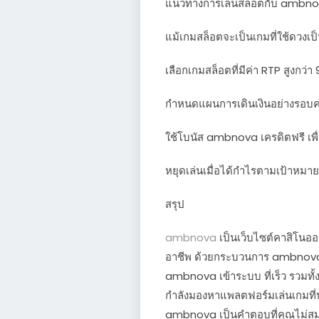
แนวทางการเล่นสล็อตกับ ambnov
แม้เกมสล็อตจะเป็นเกมที่ใช้ดวงเป็
เลือกเกมสล็อตที่มีค่า RTP สูงกว่า
กำหนดแผนการเดินเงินอย่างรอบ
ใช้โบนัส ambnova เครดิตฟรี เพ
หยุดเล่นเมื่อได้กำไรตามเป้าหมาย
สรุป
ambnova
เป็นเว็บไซต์คาสิโนออน
อาชีพ ด้วยกระบวนการ ambno
ambnova เข้าระบบ ที่เร็ว รวมทั้
กำลังมองหาแพลตฟอร์มเล่นเกมที่
ambnova เป็นคำตอบที่คุณไม่