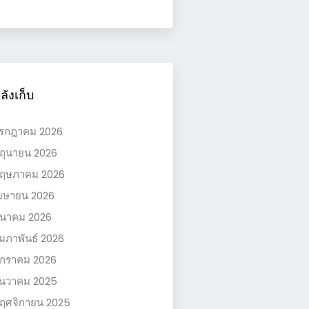
ลังเก็บ
รกฎาคม 2026
ิถุนายน 2026
ฤษภาคม 2026
มษายน 2026
ีนาคม 2026
ุมภาพันธ์ 2026
กราคม 2026
ันวาคม 2025
ฤศจิกายน 2025