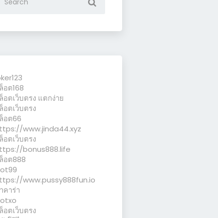
oker123
ล็อต168
ล็อตเว็บตรง แตกง่าย
ล็อตเว็บตรง
ล็อต66
ttps://www.jinda44.xyz
ล็อตเว็บตรง
ttps://bonus888.life
ล็อต888
lot99
ttps://www.pussy888fun.io
าคาร่า
lotxo
ล็อตเว็บตรง