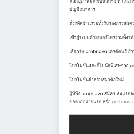
คลิกปุ่ม “สมัครเป็นสมาชิก” และกร
บัญชีธนาคาร
ตั้งรหัสผ่านรวมทั้งรับรองการสมัค
เข้าสู่ระบบด้วยเบอร์โทรรวมทั้งรหัสผ
เลือกรับ ambnova เครดิตฟรี ถ้า
โปรโมชั่นและก็โบนัสพิเศษจาก
โปรโมชั่นสำหรับสมาชิกใหม่
ผู้ที่พึ่ง ambnova สมัคร หนแรกจ
ของยอดฝากแรก หรือ
ambnova เ