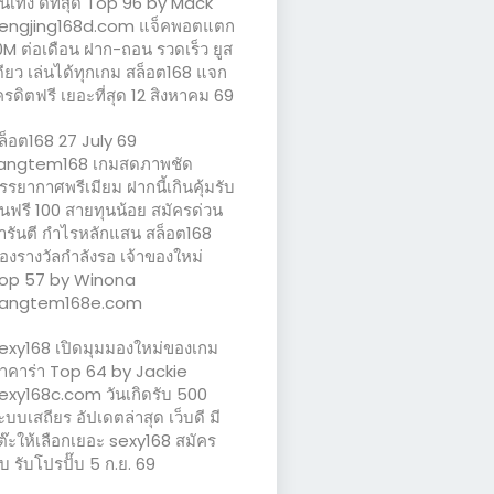
ันเทิง ดีที่สุด Top 96 by Mack
engjing168d.com แจ็คพอตแตก
0M ต่อเดือน ฝาก-ถอน รวดเร็ว ยูส
ดียว เล่นได้ทุกเกม สล็อต168 แจก
ครดิตฟรี เยอะที่สุด 12 สิงหาคม 69
ล็อต168 27 July 69
angtem168 เกมสดภาพชัด
รรยากาศพรีเมียม ฝากนี้เกินคุ้มรับ
ุนฟรี 100 สายทุนน้อย สมัครด่วน
ารันตี กำไรหลักแสน สล็อต168
องรางวัลกำลังรอ เจ้าของใหม่
op 57 by Winona
angtem168e.com
exy168 เปิดมุมมองใหม่ของเกม
าคาร่า Top 64 by Jackie
exy168c.com วันเกิดรับ 500
ะบบเสถียร อัปเดตล่าสุด เว็บดี มี
ต๊ะให้เลือกเยอะ sexy168 สมัคร
ุ๊บ รับโปรปั๊บ 5 ก.ย. 69