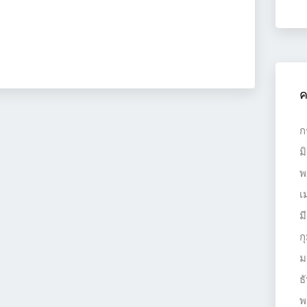
ค
ก
ม
พ
เ
ม
ก
ม
ธ
พ