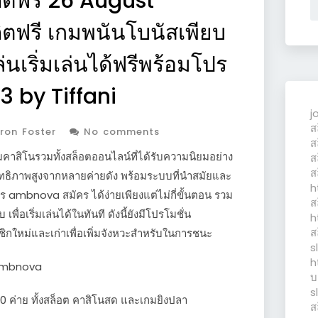
ตฟรี 26 August
ฟรี เกมพนันโบนัสเพียบ
ล่นเริ่มเล่นได้ฟรีพร้อมโปร
33 by Tiffani
j
ส
ron Foster
No comments
ส
คาสิโนรวมทั้งสล็อตออนไลน์ที่ได้รับความนิยมอย่าง
ส
ส
ทธิภาพสูงจากหลายค่ายดัง พร้อมระบบที่นำสมัยและ
h
ร ambnova สมัคร ได้ง่ายเพียงแต่ไม่กี่ขั้นตอน รวม
ส
ื่อเริ่มเล่นได้ในทันที ดังนี้ยังมีโปรโมชั่น
h
ส
กใหม่และเก่าเพื่อเพิ่มจังหวะสำหรับในการชนะ
s
h
 ambnova
บ
s
0 ค่าย ทั้งสล็อต คาสิโนสด และเกมยิงปลา
ส