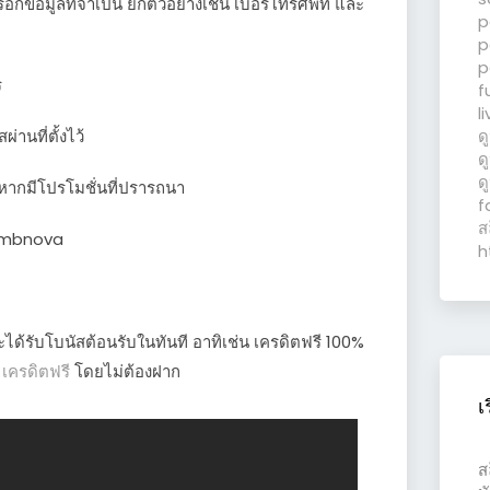
อกข้อมูลที่จำเป็น ยกตัวอย่างเช่น เบอร์โทรศัพท์ และ
p
p
p
ร
f
l
่านที่ตั้งไว้
ด
ด
ด
หากมีโปรโมชั่นที่ปรารถนา
f
ส
 ambnova
h
ะได้รับโบนัสต้อนรับในทันที อาทิเช่น เครดิตฟรี 100%
ครดิตฟรี
โดยไม่ต้องฝาก
เ
ส