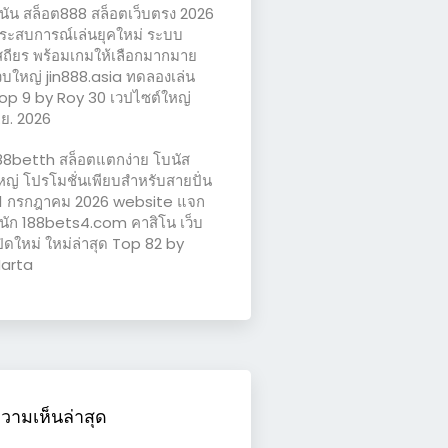
นัน สล็อต888 สล็อตเว็บตรง 2026
ระสบการณ์เล่นยุคใหม่ ระบบ
สถียร พร้อมเกมให้เลือกมากมาย
ว็บใหญ่ jin888.asia ทดลองเล่น
op 9 by Roy 30 เวปไซต์ใหญ่
.ย. 2026
88betth สล็อตแตกง่าย โบนัส
หญ่ โปรโมชั่นเพียบสำหรับสายปั่น
1 กรกฎาคม 2026 website แจก
นัก 188bets4.com คาสิโน เว็บ
ปิดใหม่ ใหม่ล่าสุด Top 82 by
arta
วามเห็นล่าสุด