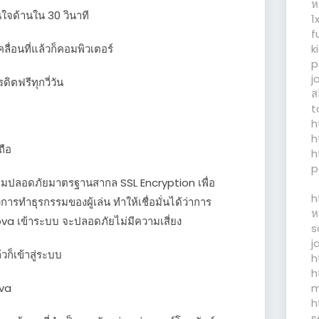
ห
ใจด้านใน 30 วินาที
1
f
ลื่อนที่แล้วก็คอมพิวเตอร์
k
p
j
ิตฟรีทุกวี่วัน
ส
t
h
h
ถือ
h
p
มปลอดภัยมาตรฐานสากล SSL Encryption เพื่อ
h
รทำธุรกรรมของผู้เล่น ทำให้เชื่อมั่นได้ว่าการ
ห
a เข้าระบบ จะปลอดภัยไม่มีความเสี่ยง
s
j
็เข้าสู่ระบบ
h
h
ova
h
s