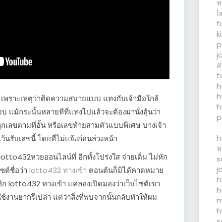
ห
1
f
k
p
j
ส
t
h
h
เพราะเหตุว่าติดความสบายแบบ แทงกับเจ้ามือใกล้
h
บ แม้กระนั้นหลายทีที่แทงไปแล้วจะต้องมานั่งลุ้นว่า
p
กเลขตามที่อั้น หรือเลขท้ายสามตัวแบบพิเศษ บางเจ้า
h
เว้นรับเลขนี้ โดยที่ไม่แจ้งก่อนล่วงหน้า
ห
otto432หวยออนไลน์ที่ อีกทั้งโปร่งใส จ่ายเต็ม ไม่หัก
s
j
ต์ชื่อว่า
lotto432 ทางเข้า
ตอนต้นก็มิได้คาดหมาย
h
ก lotto432 ทางเข้า แค่ลองเปิดมองว่าเว็บไซต์เขา
h
ช้งานยากรึเปล่า แต่ว่าสิ่งที่พบจากนั้นกลับทำให้ผม
h
s