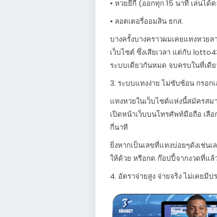
• หวยยี่กี (ออกทุก 15 นาที เล่นได้ต
• ลอตเตอรี่ออมสิน ธกส.
บางครั้งบางคราวผมเคยแทงหวยลาวที่
เว็บไซต์ ซึ่งเสียเวลา แต่กับ lotto
ระบบเดียวกันหมด จบครบในที่เดีย
3. ระบบแทงง่าย ไม่ซับซ้อน กรอก
แทงหวยในเว็บไซต์แห่งนี้สมัครสมา
เปิดหน้าเว็บบนโทรศัพท์มือถือ เลื
กี่นาที
ยิ่งหากเป็นเลขที่แทงบ่อยๆดังเช่น
ให้ด้วย หรือกด ก๊อปปี้จากงวดที่แ
4. อัตราจ่ายสูง จ่ายจริง ไม่เคยมีป