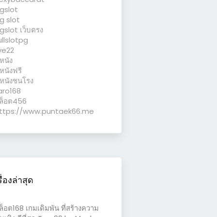
gslot
g slot
gslot เว็บตรง
ullslotpg
ive22
ูหนัง
ูหนังฟรี
ูหนังชนโรง
aro168
ล็อต456
ttps://www.puntaek66.me
รื่องล่าสุด
ล็อต168 เกมเดิมพัน ที่สร้างความ