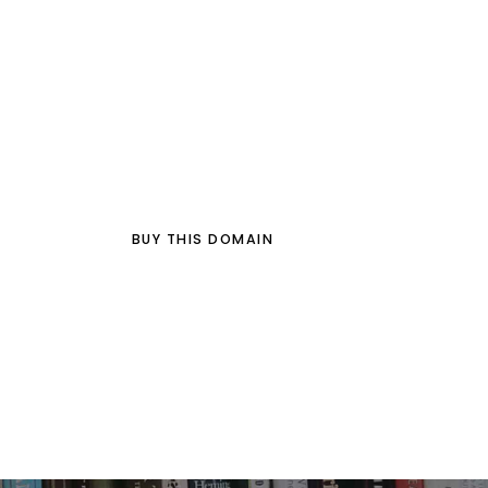
BUY THIS DOMAIN