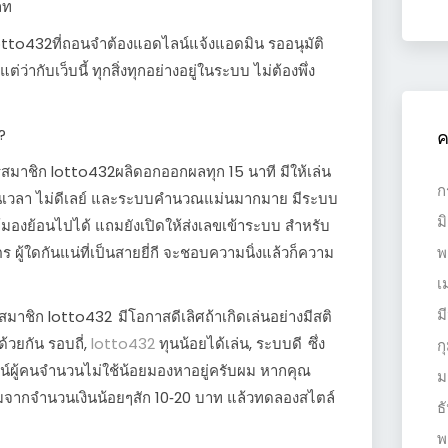
ลท
to432ที่ถอนจำต้องแอดไลน์แจ้งแอดมิน รออนุมัติ
ากับเว็บนี้ ทุกสิ่งทุกอย่างอยู่ในระบบ ไม่ต้องพึ่ง
?
ค
ัครสมาชิก lotto432ผลิดอกออกผลทุก 15 นาที มีให้เล่น
ก
นเวลา ไม่ดีเลย์ และระบบคำนวณแม่นมากมาย มีระบบ
ม
้มองย้อนไปได้ แถมยังเปิดให้ส่งเลขเข้าระบบ สำหรับ
 ผู้ใดกันแน่ที่เป็นสายยี่กี จะชอบความนิ่งแล้วก็ความ
พ
เ
ม
ครสมาชิก lotto432 มีโอกาสดีเลิศถ้าเกิดเล่นอย่างมีสติ
้วยกัน รอบถี่,
lotto432
ทุนน้อยได้เล่น, ระบบดี ซึ่ง
ก
ไลน์ผู้คนจำนวนไม่ใช้น้อยมองหาอยู่ครับผม หากคุณ
ม
่มจากจำนวนเงินน้อยๆสัก 10‑20 บาท แล้วทดลองสไตล์
ธ
พ