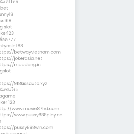
นังโป๊ไทย
xbet
unny18
iss918
g slot
oker123
ล็อต777
okyoslot88
ttps://betwayvietnam.com
ttps://jokerasia.net
ttps://moodeng.in
gslot
ttps://918kissauto.xyz
นังชนโรง
agame
oker 123
ttp://www.movie87hd.com
ttps://www.pussy888play.co
m
ttps://pussy888win.com
exybaccarat