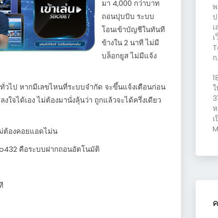
มา 4,000 กว่าบาท
พ
ถอนปุบปับ ระบบ
ป
เ
โอนเข้าบัญชีในทันที
เ
ข้างใน 2 นาที ไม่มี
T
บล็อกยูส ไม่มีแจ้ง
ก
1
ือทั่วไป หากมีเลขไหนที่ระบบจำกัด จะขึ้นแจ้งเตือนก่อน
ใ
3
จได้เอง ไม่ต้องมานั่งลุ้นว่า ถูกแล้วจะได้ครึ่งเดียว
ห
เ
M
ไม่ต้องคอยแอดไม่น
to432 คือระบบฝากถอนอัตโนมัติ
ที
ค