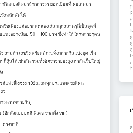
กินแบ่งที่ผมกล้ากล่าวว่า ยอดเยี่ยมที่เคยเล่นมา
p
p
งวัลหลักพันได้
p
f
หรือเพียงแค่อยากทดลองเล่นสนุกสนานๆนี่เป็นจุดที่
l
งคับแทงอย่างน้อย 50 – 100 บาท ซึ่งทำให้ใครหลายๆคน
ด
ด
ด
 สามตัว เลขวิ่ง หรือแม้กระทั้งสลากกินแบ่งชุด เริ่ม
f
ก็ลุ้นได้เช่นกัน รวมทั้งอัตราจ่ายยังสูงเท่ากันเว็บใหญ่
ส
h
ิง
เว็บไซต์แห่งนี้lotto432สะสมทุกประเภทหวยที่คน
ียว
้ยาวนานหลายวัน)
เ
(อีกทั้งแบบปกติ พิเศษ รวมทั้ง VIP)
ย-ต่างชาติ
ส