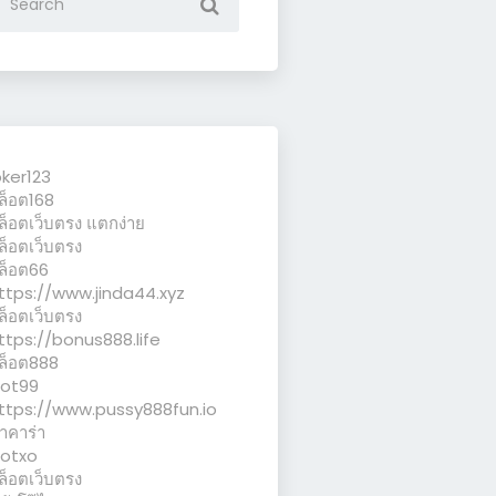
oker123
ล็อต168
ล็อตเว็บตรง แตกง่าย
ล็อตเว็บตรง
ล็อต66
ttps://www.jinda44.xyz
ล็อตเว็บตรง
ttps://bonus888.life
ล็อต888
lot99
ttps://www.pussy888fun.io
าคาร่า
lotxo
ล็อตเว็บตรง