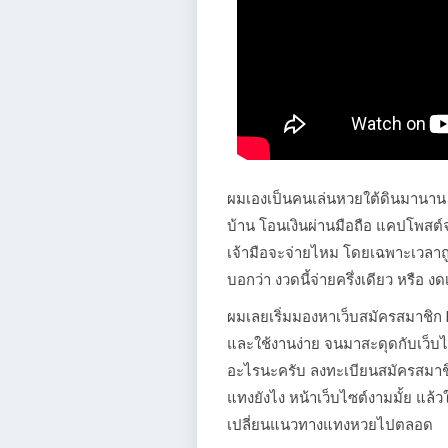
ผมเองเป็นคนเล่นหวยใต้ดินมานาน 
บ้าน โอนเงินผ่านมือถือ แคปโพสต์จ
เจ้ามือจะจ่ายไหม โดยเฉพาะเวลาถู
บอกว่า งวดนี้จ่ายครึ่งเดียว หรือ งด
ผมเลยเริ่มมองหาเว็บสมัครสมาชิก l
และใช้งานง่าย จนมาสะดุดกับเว็บไซ
อะไรนะครับ ลงทะเบียนสมัครสมาชิ
แทงยังไง หน้าเว็บไซต์งามมั้ย แล้วใ
เปลี่ยนแนวทางแทงหวยไปตลอด