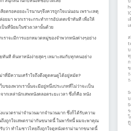
ตก สนุกสนานกับหนังที่ชอบได้เลย
บ
h
ที่เกลียดรอคอยอะไรนานๆจึงควรถูกใจแน่นอน เพราะเหตุ
1
ล่อยมา พวกเราจะกระทำการอัปเดตเข้าทันที เพื่อให้
เ
เ
เป็นที่นิยมในช่วงเวลานั้นด้วย
ส
กเราจะมีการแยกหมวดหมู่ของจำพวกหนังต่างๆอย่าง
t
บ
ท
โดยทันที ค้นหาหนังง่ายสุดๆ เหมาะสมกับทุกคนอย่าง
ก
ข
T
ี่มีความเศร้าใจถึงดึงดูดคนดูได้อยู่หมัด?
T
บของพวกเรานั้นจะมีอยู่หนึ่งประเภทที่ไม่ว่าจะเป็น
S
ยมจากเหล่านักเสพหนังตลอดระยะเวลา ซึ่งก็คือ หนัง
บ
S
ร
นังแนวดราม่าจำนวนมากจำนวนมาก ซึ่งก็ได้รับความ
โ
ถึงถูกใจเสพดราม่ากันขนาดนี้ ในพาร์ทนี้ ผมจะพาคุณ
ป
ับว่า ทำไมชาวไทยถึงถูกใจดูหนังดราม่ามากขนาดนี้