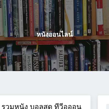
หนังออนไลน์
์ รวมหนัง บอลสด ทีวีอออน