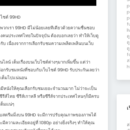
p
p
็บไซต์ 99HD
p
f
บพวกเรา 99HD มีไม่น้อยเลยทีเดียวด้วยความชื่นชอบ
l
์ของคนประเทศไทยในปัจจุบัน ต้องบอกเลยว่า ทำให้เว็บดู
ด
ด
ครับ เนื่องจากการเลือกรับชมความเพลิดเพลินบนเว็บ
ด
f
ส
น์ เต็มเรื่องบนเว็บไซต์ต่างๆมากเพิ่มขึ้น แต่ว่า
h
ะเลือกรับชมหนังที่ชอบกับเว็บไซต์ 99HD รับประกันเลยว่า
ดเต็มไปแน่นอน
ามีหนังให้คุณเลือกรับชมเยอะจำนวนมาก ไม่ว่าจะเป็น
ีรีส์ไทย ซีรีส์เกาหลี หรือซีรีส์จากประเทศไหนๆก็มีครบ
เต็มแน่ๆ
เ
ะบบสตรีมมิ่งบน 99HD จะมีการปรับคุณภาพของภาพได้
ีความละเอียดอยู่ที่ 1080p อย่างยิ่งจริงๆ ทำให้คุณ
ส