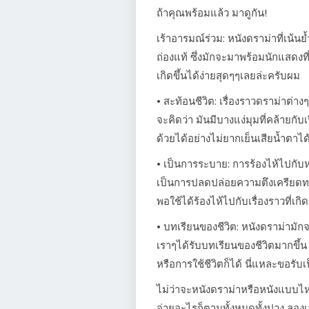
ถ้าคุณพร้อมแล้ว มาดูกัน!
เร้าอารมณ์ร่วม: หนังดราม่าที่เน้น
ถ่องแท้ ซึ่งมักจะมาพร้อมนักแสดงที่
เกิดขึ้นได้ง่ายสุดๆๆเลยล่ะครับผม
• สะท้อนชีวิต: เรื่องราวดราม่าต่า
จะคิดว่า มันมีบางแง่มุมที่คล้ายกั
ด้วยได้อย่างไม่ยากเย็นเสียน้ำตาได้
• เป็นการระบาย: การร้องไห้ไปกับห
เป็นการปลดปล่อยความตึงเครียดทา
พอใช้ได้ร้องไห้ไปกับเรื่องราวที่เก
• บทเรียนของชีวิต: หนังดราม่ามั
เราๆได้รับบทเรียนของชีวิตมากขึ้น
หรือการใช้ชีวิตก็ได้ นี่แหละขอรับ
ไม่ว่าจะหนังดราม่าหรือหนังแบบไหนๆ
จ่ายอะไรก็ตามทั้งหมดทั้งปวง ลองเ