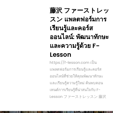
藤沢 ファーストレッ
スン แพลตฟอร์มการ
เรียนรู้และคอร์ส
ออนไลน์: พัฒนาทักษะ
และความรู้ด้วย F-
Lesson
https://f-lesson.com เป็น
แพลตฟอร์มการเรียนรู้และคอร์ส
ออนไลน์ที่ช่วยให้คุณพัฒนาทักษะ
และเรียนรู้ความรู้ใหม่ ค้นพบคอน
เทนต์การเรียนรู้ที่น่าสนใจกับ F-
Lesson ファーストレッスン 藤沢