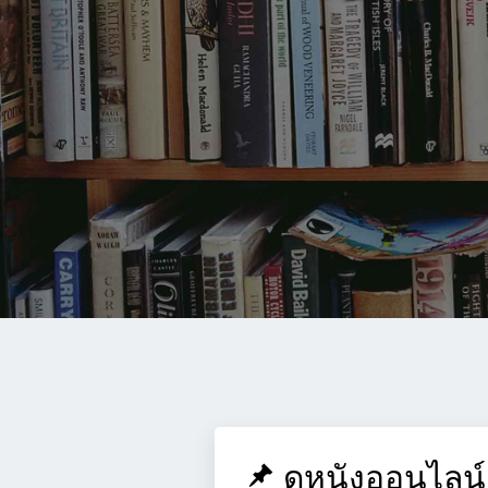
ดูหนังออนไลน