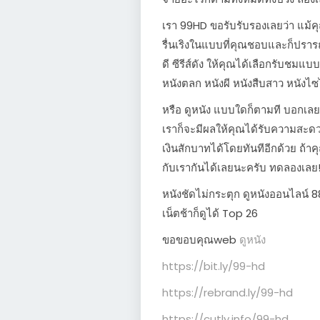
เรา 99HD ขอรับรับรองเลยว่า แม้คุณ
รื่นเริงในแบบที่คุณชอบและก็ปรารถ
ดี ซีรีส์ดัง ให้คุณได้เลือกรับช
หนังตลก หนังผี หนังสืบสาว หนังไ
หรือ ดูหนัง แบบใดก็ตามที บอกเลย
เราก็จะมีผลให้คุณได้รับความสะดว
เงินสักบาทได้โดยทันทีอีกด้วย ถ้า
กับเรากันได้เลยนะครับ ทดลองเลย
หนังชัดไม่กระตุก ดูหนังออนไลน์ 
เน็ตช้าก็ดูได้ Top 26
ขอขอบคุณweb
ดูหนัง
https://bit.ly/99-hd
https://rebrand.ly/99-hd
https://cutly.info/99-hd