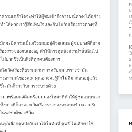
พ
ป
ย้ำความเศร้าใจจะทำให้ผู้ชมเข้าถึงอารมณ์ต่างๆได้อย่าง
เ
เ
ทำให้พวกเรารู้สึกเห็นใจและอินไปกับเรื่องราวต่างๆที่
T
ก
งๆมักจะมีความเป็นจริงผสมอยู่ด้วยเสมอ ผู้ชมบางทีก็อาจ
1
บเรื่องราวของตนเองอยู่ ทำให้การดูหนังดราม่านั้นอินไป
ใ
ไม่ยากซึ่งเป็นสิ่งที่ทุกคนต้องการ
3
ห
นังเกิดเรื่องที่ธรรมดามากๆครับผม เพราะว่ามัน
เ
งอารมณ์ของคุณ คุณอาจจะรู้สึกไม่ดีมาก่อนอยู่แล้ว
M
ิดขึ้น มันก็ราวกับการระบายด้วย
กจะมาพร้อมแง่คิดหรือมุมมองใหม่ๆที่ทำให้ผู้ชมแบบพวก
 ซึ่งบางทีก็อาจจะเกิดเรื่องราวของครอบครัว ความรัก
เป็นรสชาติของชีวิต
ค
ก็เลือกดูหนังกับเราได้ในทันที ดูฟรี ไม่เสียค่าใช้
ลย!