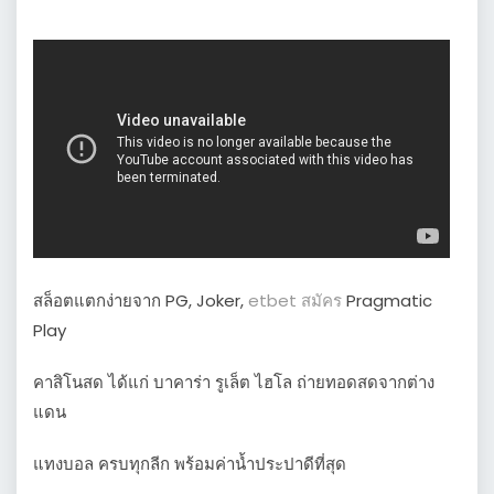
สล็อตแตกง่ายจาก PG, Joker,
etbet สมัคร
Pragmatic
Play
คาสิโนสด ได้แก่ บาคาร่า รูเล็ต ไฮโล ถ่ายทอดสดจากต่าง
แดน
แทงบอล ครบทุกลีก พร้อมค่าน้ำประปาดีที่สุด