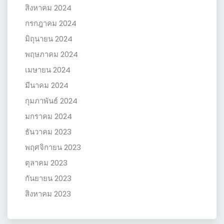
สิงหาคม 2024
กรกฎาคม 2024
มิถุนายน 2024
พฤษภาคม 2024
เมษายน 2024
มีนาคม 2024
กุมภาพันธ์ 2024
มกราคม 2024
ธันวาคม 2023
พฤศจิกายน 2023
ตุลาคม 2023
กันยายน 2023
สิงหาคม 2023