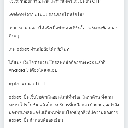
ใช้เวลาน้อยกว่า 2 นาทีในการสมัครและยืนยัน OTP
เครดิตฟรีจาก etbet ถอนออกได้หรือไม่?
สามารถถอนออกได้จริงเมื่อทำยอดเทิร์นโอเวอร์ตามข้อตกลง
ที่ระบุ
เล่น etbet ผ่านมือถือได้หรือไม่?
ได้แน่ๆ เว็บไซต์รองรับโทรศัพท์มือถืออีกทั้ง iOS แล้วก็
Android ไม่ต้องโหลดแอป
สรุปภาพรวม etbet
etbet เป็นเว็บไซต์พนันออนไลน์ที่พร้อมในทุกด้าน ทั้งเกม
ระบบ โปรโมชั่น แล้วก็การบริการที่เหนือกว่า ถ้าหากคุณกำลัง
มองหาแพลตฟอร์มเดิมพันที่ตอบโจทย์ทุกสิ่งที่มีความต้องการ
etbet เป็นคำตอบที่ยอดเยี่ยม