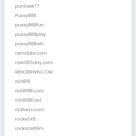
puntaek77
Pussy888
pussy888fun
pussy888play
pussy888win
ramclubx.com
rasri365day.com
RENO88WIN.COM
rich818
rich8188.com
rich8188.net
rizzbetx.com
rocket45
rockstar66m