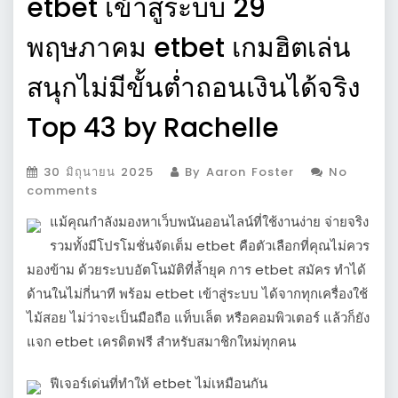
etbet เข้าสู่ระบบ 29
พฤษภาคม etbet เกมฮิตเล่น
สนุกไม่มีขั้นต่ำถอนเงินได้จริง
Top 43 by Rachelle
30 มิถุนายน 2025
By Aaron Foster
No
comments
แม้คุณกำลังมองหาเว็บพนันออนไลน์ที่ใช้งานง่าย จ่ายจริง
รวมทั้งมีโปรโมชั่นจัดเต็ม etbet คือตัวเลือกที่คุณไม่ควร
มองข้าม ด้วยระบบอัตโนมัติที่ล้ำยุค การ etbet สมัคร ทำได้
ด้านในไม่กี่นาที พร้อม etbet เข้าสู่ระบบ ได้จากทุกเครื่องใช้
ไม้สอย ไม่ว่าจะเป็นมือถือ แท็บเล็ต หรือคอมพิวเตอร์ แล้วก็ยัง
แจก etbet เครดิตฟรี สำหรับสมาชิกใหม่ทุกคน
ฟีเจอร์เด่นที่ทำให้ etbet ไม่เหมือนกัน