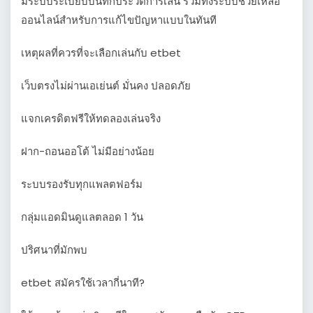
มีระบบระเบียบบันทึกประวัติการเล่น รวมทั้งระบบช่วยเหลือ
ออนไลน์สำหรับการแก้ไขปัญหาแบบในทันที
เหตุผลที่ควรที่จะเลือกเล่นกับ etbet
เว็บตรงไม่ผ่านเอเย่นต์ มั่นคง ปลอดภัย
แจกเครดิตฟรีให้ทดลองเล่นจริง
ฝาก-ถอนออโต้ ไม่มีอย่างน้อย
ระบบรองรับทุกแพลตฟอร์ม
กลุ่มแอดมินดูแลตลอด 1 วัน
ปริศนาที่มักพบ
etbet สมัครใช้เวลากี่นาที?