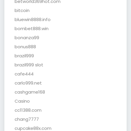
betworld369hot.com
bitcoin
bluewin8888.info
bombet888.win
bonanza99
bonus888
brazil999
brazil999 slot
cafe444
carlo999.net
cashgame168
Casino
cc11388.com
chang7777
cupcake88x.com