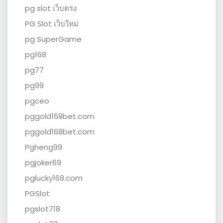
pg slot เว็บตรง
PG Slot เว็บใหม่
pg SuperGame
pg168
pg77
pg99
pgceo
pggold168bet.com
pggold168bet.com
Pgheng99
pgjoker69
pglucky168.com
PGSlot
pgslot718