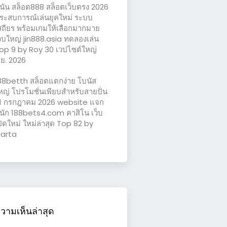
นัน สล็อต888 สล็อตเว็บตรง 2026
ระสบการณ์เล่นยุคใหม่ ระบบ
สถียร พร้อมเกมให้เลือกมากมาย
ว็บใหญ่ jin888.asia ทดลองเล่น
op 9 by Roy 30 เวปไซต์ใหญ่
.ย. 2026
88betth สล็อตแตกง่าย โบนัส
หญ่ โปรโมชั่นเพียบสำหรับสายปั่น
1 กรกฎาคม 2026 website แจก
นัก 188bets4.com คาสิโน เว็บ
ปิดใหม่ ใหม่ล่าสุด Top 82 by
arta
วามเห็นล่าสุด