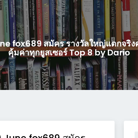
une fox689 สมัคร รางวัลใหญ่แตกจริ
คุ้มค่าทุกยูสเซอร์ Top 8 by Dario