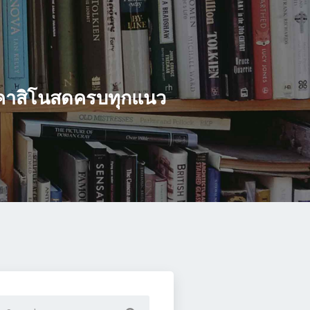
งคาสิโนสดครบทุกแนว