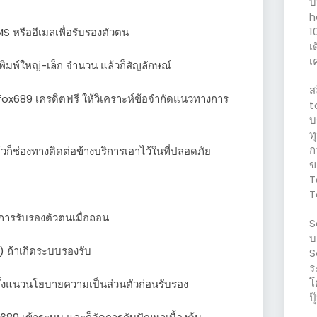
บ
h
1
S หรืออีเมลเพื่อรับรองตัวตน
เ
เ
ยนพิมพ์ใหญ่-เล็ก จำนวน แล้วก็สัญลักษณ์
ส
 fox689 เครดิตฟรี ให้วิเคราะห์ข้อจำกัดแนวทางการ
t
บ
ท
ก
ล้วก็ช่องทางติดต่อข้างบริการเอาไว้ในที่ปลอดภัย
ข
T
T
ับการรับรองตัวตนเมื่อถอน
S
บ
) ถ้าเกิดระบบรองรับ
S
ร
โ
ั้งแนวนโยบายความเป็นส่วนตัวก่อนรับรอง
ป