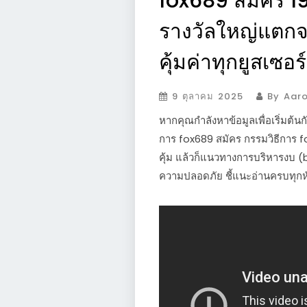
fox689 สมัคร 1
รางวัลใหญ่แตก
คุ้มค่าทุกยูสเซอ
9 ตุลาคม 2025
By Aaro
หากคุณกำลังหาข้อมูลเพื่อเริ่มต้
การ fox689 สมัคร กรรมวิธีการ fo
คุ้ม แล้วก็แนวทางการบริหารงบ (b
ความปลอดภัย ชี้แนะอ่านครบทุกหัว