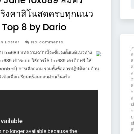
9 June fox689 สมัคร
จริงคาสิโนสดครบทุกแนว
ร์ Top 8 by Dario
n Foster
No comments
j
นกับ fox689 บทความฉบับนี้จะชี้แจงตั้งแต่แนวทาง
ส
ส
x689 เข้าระบบ วิธีการใช้ fox689 เครดิตฟรี ให้
ส
ankroll) การเลือกเกม รวมทั้งข้อควรปฏิบัติตามด้าน
ส
ข้อเพื่อเตรียมพร้อมก่อนฝากเงินจริง
h
ส
h
ส
s
h
บ
s
ส