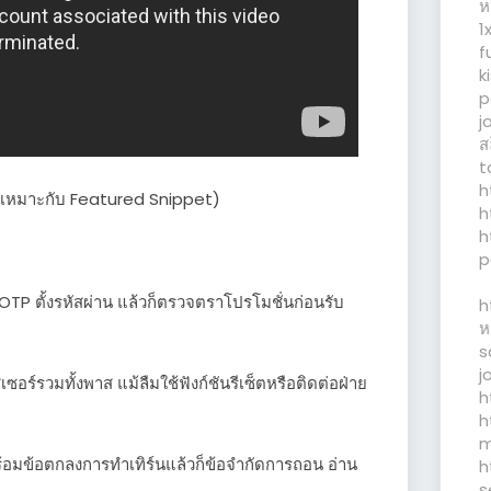
ห
1
f
k
p
j
ส
t
h
 (เหมาะกับ Featured Snippet)
h
h
p
OTP ตั้งรหัสผ่าน แล้วก็ตรวจตราโปรโมชั่นก่อนรับ
h
ห
s
j
เซอร์รวมทั้งพาส แม้ลืมใช้ฟังก์ชันรีเซ็ตหรือติดต่อฝ่าย
h
h
้อมข้อตกลงการทำเทิร์นแล้วก็ข้อจำกัดการถอน อ่าน
h
s