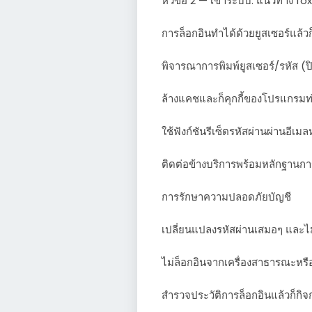
หัวข้อ 2 — เข้าระบบ: แนวทาง fox
การล็อกอินทำได้ด้วยยูสเซอร์แล้วก
พิจารณาการพิมพ์ยูสเซอร์/รหัส 
ล้างแคชและก็คุกกี้ของโปรแกรมท่
ใช้ฟังก์ชันรีเซ็ตรหัสผ่านผ่านอีเ
ติดต่อข้างบริการพร้อมหลักฐานกา
การรักษาความปลอดภัยบัญชี
เปลี่ยนแปลงรหัสผ่านเสมอๆ และไม่
ไม่ล็อกอินจากเครื่องสาธารณะหรือ
สำรวจประวัติการล็อกอินแล้วก็กิ