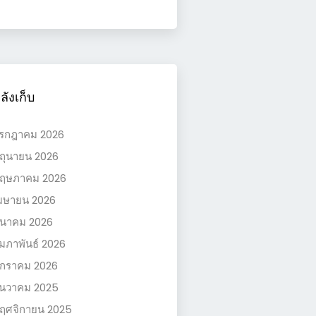
ลังเก็บ
รกฎาคม 2026
ิถุนายน 2026
ฤษภาคม 2026
มษายน 2026
ีนาคม 2026
ุมภาพันธ์ 2026
กราคม 2026
ันวาคม 2025
ฤศจิกายน 2025