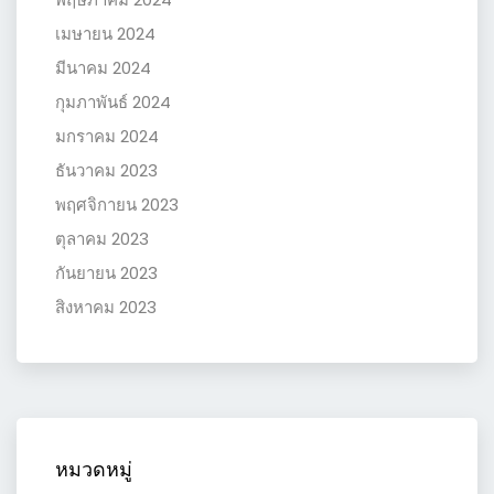
เมษายน 2024
มีนาคม 2024
กุมภาพันธ์ 2024
มกราคม 2024
ธันวาคม 2023
พฤศจิกายน 2023
ตุลาคม 2023
กันยายน 2023
สิงหาคม 2023
หมวดหมู่