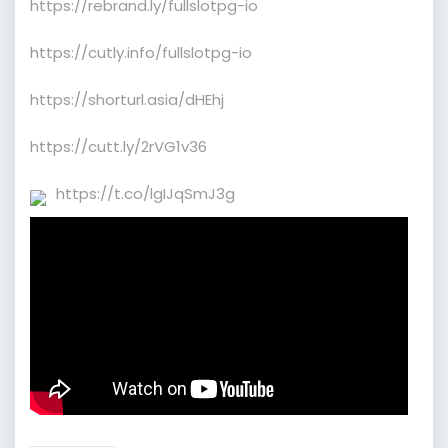
https://rebrand.ly/fullslotpg-io
https://cutly.info/fullslotpg-io
https://shorturl.asia/dHEhj
https://cutt.ly/2rVG1v36
https://t.co/lgIJqSmJ3g