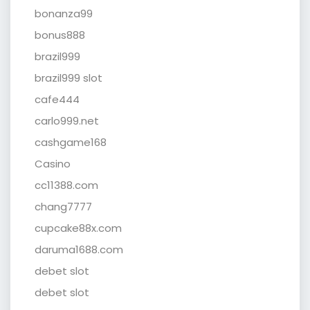
bonanza99
bonus888
brazil999
brazil999 slot
cafe444
carlo999.net
cashgame168
Casino
cc11388.com
chang7777
cupcake88x.com
daruma1688.com
debet slot
debet slot