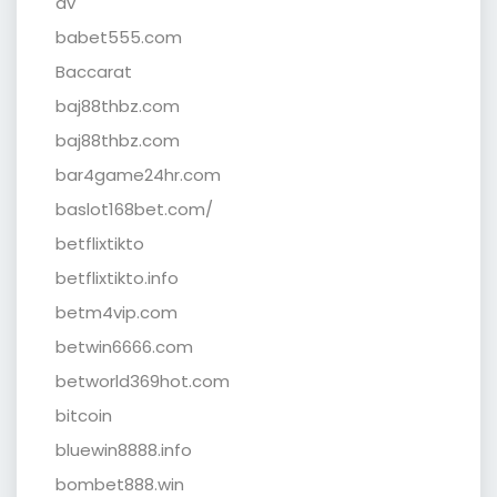
av
babet555.com
Baccarat
baj88thbz.com
baj88thbz.com
bar4game24hr.com
baslot168bet.com/
betflixtikto
betflixtikto.info
betm4vip.com
betwin6666.com
betworld369hot.com
bitcoin
bluewin8888.info
bombet888.win