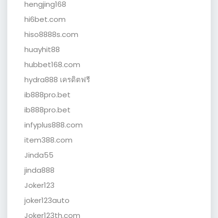
hengjing168
hi6bet.com
hiso8888s.com
huayhit88
hubbet168.com
hydra888 เครดิตฟรี
ib888pro.bet
ib888pro.bet
infyplus888.com
item388.com
Jinda55
jinda888
Joker123
joker123auto
Joker123th.com