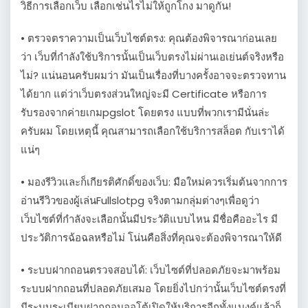
วิธีการเลือกเว็บ เลือกเช่นไรไม่ให้ถูกโกง มาดูกัน!
• ตรวจตราความเป็นเว็บไซต์ตรง: คุณต้องพิจารณาก่อนเลย
ว่า เว็บที่กำลังใช้บริการนั้นเป็นเว็บตรงไม่ผ่านเอเย่นต์จริงหรือ
ไม่? แน่นอนครับผมว่า มันเป็นเรื่องที่บางครั้งอาจจะตรวจทาน
ได้ยาก แต่ว่าเว็บตรงส่วนใหญ่จะมี Certificate หรือการ
รับรองจากค่ายเกมpgslot โดยตรง แบบที่พวกเรามีนั่นล่ะ
ครับผม โดยเหตุนี้ คุณสามารถเลือกใช้บริการสล็อต กับเราได้
แน่ๆ
• มองรีวิวและก็เกียรติศักดิ์ของเว็บ: มือใหม่ควรเริ่มต้นจากการ
อ่านรีวิวของผู้เล่นFullslotpg จริงตามกลุ่มต่างๆเพื่อดูว่า
เว็บไซต์ที่กำลังจะเลือกนั้นมีประวัติแบบไหน มีชื่อคืออะไร มี
ประวัติการฉ้อฉลหรือไม่ โน่นคือสิ่งที่คุณจะต้องพิจารณาให้ดี
• ระบบฝากถอนตรวจสอบได้: เว็บไซต์ที่ปลอดภัยจะมาพร้อม
ระบบฝากถอนที่ปลอดภัยเสมอ โดยยิ่งไปกว่านั้นเว็บไซต์ตรงที่
มีระบบระเบียบฝากถอนออโต้เปิดให้บริการอีกทั้งแบงค์แล้วก็