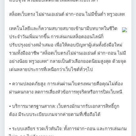
สล็อตเว็บตรง ไม่ผ่านเอเย่นต์ ฝาก-ถอน ไม่มีขั้นต่ำ ทรูวอเลท
เทคโนโลยีและก็ความสบายสบายเข้ามามีบทบาทในชีวิต
ประจำวันเพิ่มมากขึ้น การเล่นเกมสล็อตออนไลน์ก็
ปรับปรุงอย่างสม่ำเสมอ เพื่อให้ตอบปัญหาผู้เล่นทั้งยังมือใหม่
รวมทั้งมืออาชีพ “สล็อตเว็บตรงไม่ผ่านเอเย่นต์ ฝาก-ถอน ไม่มี
อย่างน้อย ทรูวอเลท” กลายเป็นตัวเลือกยอดนิยมสูงสุด ด้วยจุด
เด่นหลายประการที่เหนือกว่าเว็บไซต์ทั่วๆไป
• ความปลอดภัยสูง: การเล่นผ่านเว็บตรงหมายคือคุณไม่ต้อง
ผ่านคนกลาง ลดการเสี่ยงหัวข้อการทุจริตหรือการปิดเว็บหนี
• บริการมาตรฐานสากล: เว็บตรงมักมากรับเอกสารสิทธิ์ถูก
ต้อง มีระบบระเบียบเกมจากค่ายตามที่เชื่อถือได้
• ระบบเสถียร รวดเร็วทันใจ: ทั้งการฝาก-ถอน และการเล่นเกม