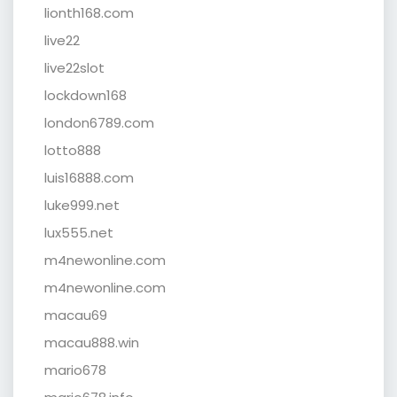
lionth168.com
live22
live22slot
lockdown168
london6789.com
lotto888
luis16888.com
luke999.net
lux555.net
m4newonline.com
m4newonline.com
macau69
macau888.win
mario678