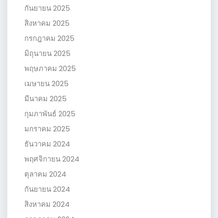
กันยายน 2025
สิงหาคม 2025
กรกฎาคม 2025
มิถุนายน 2025
พฤษภาคม 2025
เมษายน 2025
มีนาคม 2025
กุมภาพันธ์ 2025
มกราคม 2025
ธันวาคม 2024
พฤศจิกายน 2024
ตุลาคม 2024
กันยายน 2024
สิงหาคม 2024