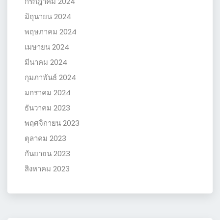
กรกฎาคม 2024
มิถุนายน 2024
พฤษภาคม 2024
เมษายน 2024
มีนาคม 2024
กุมภาพันธ์ 2024
มกราคม 2024
ธันวาคม 2023
พฤศจิกายน 2023
ตุลาคม 2023
กันยายน 2023
สิงหาคม 2023