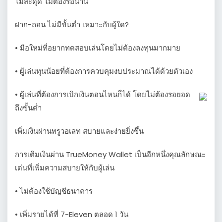
ไม่สะดุด ไม่ต้องรอนาน
ฝาก-ถอน ไม่มีขั้นต่ำ เหมาะกับผู้ใด?
• มือใหม่ที่อยากทดสอบเล่นโดยไม่ต้องลงทุนมากมาย
• ผู้เล่นทุนน้อยที่ต้องการควบคุมงบประมาณได้ด้วยตัวเอง
• ผู้เล่นที่ต้องการเบิกเงินตอนไหนก็ได้ โดยไม่ต้องรอยอด
ถึงขั้นต่ำ
เพิ่มเงินผ่านทรูวอเลท สบายและง่ายยิ่งขึ้น
การเติมเงินผ่าน TrueMoney Wallet เป็นอีกหนึ่งคุณลักษณะ
เด่นที่เพิ่มความสบายให้กับผู้เล่น
• ไม่ต้องใช้บัญชีธนาคาร
• เพิ่มรายได้ที่ 7-Eleven ตลอด 1 วัน