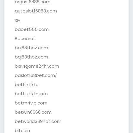
argus16888.com
autoslot16888.com
av
babet555.com
Baccarat
baj88thbz.com
baj88thbz.com
bar4game24hr.com
baslot168bet.com/
betflixtikto
betflixtikto.info
betm4vip.com
betwin6666.com
betworld369hot.com
bitcoin