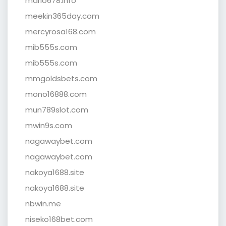
mario678.info
meekin365day.com
mercyrosa168.com
mib555s.com
mib555s.com
mmgoldsbets.com
mono16888.com
mun789slot.com
mwin9s.com
nagawaybet.com
nagawaybet.com
nakoya1688.site
nakoya1688.site
nbwin.me
niseko168bet.com