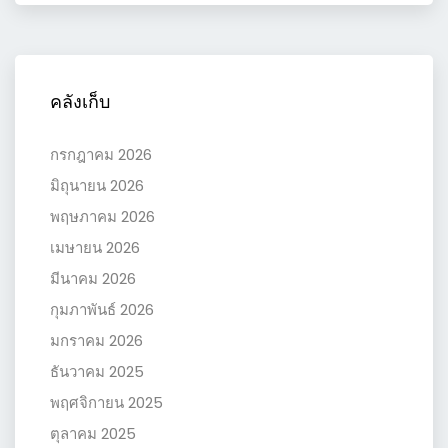
คลังเก็บ
กรกฎาคม 2026
มิถุนายน 2026
พฤษภาคม 2026
เมษายน 2026
มีนาคม 2026
กุมภาพันธ์ 2026
มกราคม 2026
ธันวาคม 2025
พฤศจิกายน 2025
ตุลาคม 2025