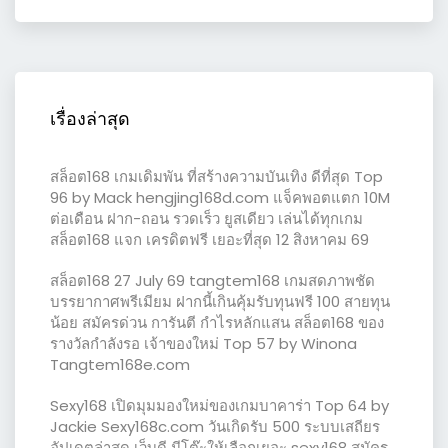
เรื่องล่าสุด
สล็อต168 เกมเดิมพัน ที่สร้างความบันเทิง ดีที่สุด Top
96 by Mack hengjing168d.com แจ็คพอตแตก 10M
ต่อเดือน ฝาก-ถอน รวดเร็ว ยูสเดียว เล่นได้ทุกเกม
สล็อต168 แจก เครดิตฟรี เยอะที่สุด 12 สิงหาคม 69
สล็อต168 27 July 69 tangtem168 เกมสดภาพชัด
บรรยากาศพรีเมียม ฝากนี้เกินคุ้มรับทุนฟรี 100 สายทุน
น้อย สมัครด่วน การันตี กำไรหลักแสน สล็อต168 ของ
รางวัลกำลังรอ เจ้าของใหม่ Top 57 by Winona
Tangtem168e.com
Sexy168 เปิดมุมมองใหม่ของเกมบาคาร่า Top 64 by
Jackie Sexy168c.com วันเกิดรับ 500 ระบบเสถียร
อัปเดตล่าสุด เว็บดี มีโต๊ะให้เลือกเยอะ sexy168 สมัคร