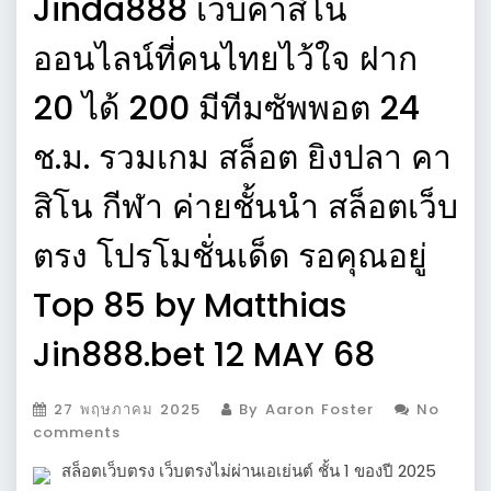
Jinda888 เว็บคาสิโน
ออนไลน์ที่คนไทยไว้ใจ ฝาก
20 ได้ 200 มีทีมซัพพอต 24
ช.ม. รวมเกม สล็อต ยิงปลา คา
สิโน กีฬา ค่ายชั้นนำ สล็อตเว็บ
ตรง โปรโมชั่นเด็ด รอคุณอยู่
Top 85 by Matthias
Jin888.bet 12 MAY 68
27 พฤษภาคม 2025
By Aaron Foster
No
comments
สล็อตเว็บตรง เว็บตรงไม่ผ่านเอเย่นต์ ชั้น 1 ของปี 2025