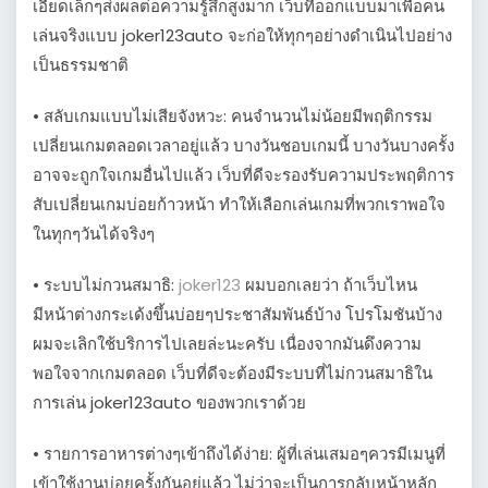
เอียดเล็กๆส่งผลต่อความรู้สึกสูงมาก เว็บที่ออกแบบมาเพื่อคน
เล่นจริงแบบ joker123auto จะก่อให้ทุกๆอย่างดำเนินไปอย่าง
เป็นธรรมชาติ
• สลับเกมแบบไม่เสียจังหวะ: คนจำนวนไม่น้อยมีพฤติกรรม
เปลี่ยนเกมตลอดเวลาอยู่แล้ว บางวันชอบเกมนี้ บางวันบางครั้ง
อาจจะถูกใจเกมอื่นไปแล้ว เว็บที่ดีจะรองรับความประพฤติการ
สับเปลี่ยนเกมบ่อยก้าวหน้า ทำให้เลือกเล่นเกมที่พวกเราพอใจ
ในทุกๆวันได้จริงๆ
• ระบบไม่กวนสมาธิ:
joker123
ผมบอกเลยว่า ถ้าเว็บไหน
มีหน้าต่างกระเด้งขึ้นบ่อยๆประชาสัมพันธ์บ้าง โปรโมชันบ้าง
ผมจะเลิกใช้บริการไปเลยล่ะนะครับ เนื่องจากมันดึงความ
พอใจจากเกมตลอด เว็บที่ดีจะต้องมีระบบที่ไม่กวนสมาธิใน
การเล่น joker123auto ของพวกเราด้วย
• รายการอาหารต่างๆเข้าถึงได้ง่าย: ผู้ที่เล่นเสมอๆควรมีเมนูที่
เข้าใช้งานบ่อยครั้งกันอยู่แล้ว ไม่ว่าจะเป็นการกลับหน้าหลัก