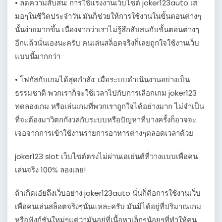
• ลดความสับสน: การใช้แรงงานเว็บไซต์ joker123auto เส
มอๆในชีวิตประจำวัน มันก็ช่วยให้การใช้งานในขั้นตอนต่างๆ
นั้นง่ายมากขึ้น เนื่องจากว่าเราไม่รู้สึกสับสนกับขั้นตอนต่างๆ
อีกแล้วนั่นเองนะครับ คนเล่นสล็อตจริงก็เลยถูกใจใช้งานเว็บ
แบบนี้มากกว่า
• โฟกัสกับเกมได้สุดกำลัง: เมื่อระบบดำเนินงานอย่างเป็น
ธรรมชาติ พวกเราก็จะใช้เวลาไปกับการเลือกเกม joker123
ทดลองเกม หรือเล่นเกมที่พวกเราถูกใจได้อย่างมาก ไม่จำเป็น
ที่จะต้องมาวิตกกังวลกับระบบหรือปัญหาที่บางครั้งก็อาจจะ
เจอจากการเข้าใช้งานรายการอาหารต่างๆตลอดเวลาด้วย
joker123 slot เว็บไซต์ตรงไม่ผ่านเอเย่นต์ที่วางแบบเพื่อคน
เล่นจริง 100% ลองเลย!
ถ้าเกิดเอ๋ยถึงเว็บอย่าง joker123auto นั่นก็คือการใช้งานเว็บ
เพื่อคนเล่นสล็อตจริงๆนั่นแหละครับ มันมิได้อยู่ที่ปริมาณเกม
หรือฟังก์ชันใหม่ๆแต่ว่ามันอยู่ที่เนื้อหาเล็กๆน้อยๆที่ทำให้คน