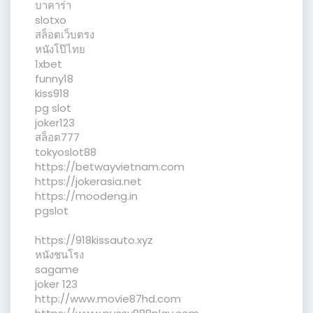
บาคาร่า
slotxo
สล็อตเว็บตรง
หนังโป๊ไทย
1xbet
funny18
kiss918
pg slot
joker123
สล็อต777
tokyoslot88
https://betwayvietnam.com
https://jokerasia.net
https://moodeng.in
pgslot
https://918kissauto.xyz
หนังชนโรง
sagame
joker 123
http://www.movie87hd.com