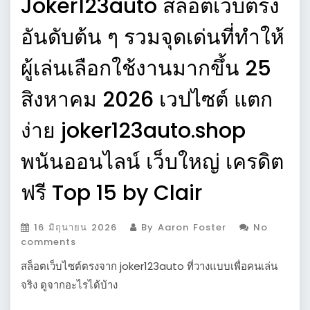
Joker123auto สล็อตเว็บตรง
อันดับต้น ๆ รวมจุดเด่นที่ทำให้
ผู้เล่นเลือกใช้งานมากขึ้น 25
สิงหาคม 2026 เวปไซต์ แตก
ง่าย joker123auto.shop
พนันออนไลน์ เว็บใหญ่ เครดิต
ฟรี Top 15 by Clair
16 มิถุนายน 2026
By Aaron Foster
No
comments
สล็อตเว็บไซต์ตรงจาก joker123auto ที่วางแบบเพื่อคนเล่น
จริง ดูจากอะไรได้บ้าง