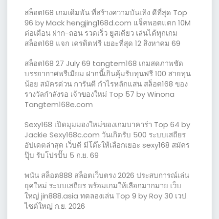
สล็อต168 เกมเดิมพัน ที่สร้างความบันเทิง ดีที่สุด Top
96 by Mack hengjing168d.com แจ็คพอตแตก 10M
ต่อเดือน ฝาก-ถอน รวดเร็ว ยูสเดียว เล่นได้ทุกเกม
สล็อต168 แจก เครดิตฟรี เยอะที่สุด 12 สิงหาคม 69
สล็อต168 27 July 69 tangtem168 เกมสดภาพชัด
บรรยากาศพรีเมียม ฝากนี้เกินคุ้มรับทุนฟรี 100 สายทุน
น้อย สมัครด่วน การันตี กำไรหลักแสน สล็อต168 ของ
รางวัลกำลังรอ เจ้าของใหม่ Top 57 by Winona
Tangtem168e.com
Sexy168 เปิดมุมมองใหม่ของเกมบาคาร่า Top 64 by
Jackie Sexy168c.com วันเกิดรับ 500 ระบบเสถียร
อัปเดตล่าสุด เว็บดี มีโต๊ะให้เลือกเยอะ sexy168 สมัคร
ปุ๊บ รับโปรปั๊บ 5 ก.ย. 69
พนัน สล็อต888 สล็อตเว็บตรง 2026 ประสบการณ์เล่น
ยุคใหม่ ระบบเสถียร พร้อมเกมให้เลือกมากมาย เว็บ
ใหญ่ jin888.asia ทดลองเล่น Top 9 by Roy 30 เวป
ไซต์ใหญ่ ก.ย. 2026