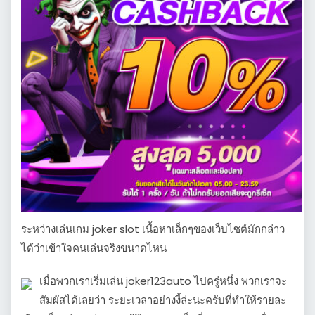
ระหว่างเล่นเกม joker slot เนื้อหาเล็กๆของเว็บไซต์มักกล่าว
ได้ว่าเข้าใจคนเล่นจริงขนาดไหน
เมื่อพวกเราเริ่มเล่น joker123auto ไปครู่หนึ่ง พวกเราจะ
สัมผัสได้เลยว่า ระยะเวลาอย่างงี้ล่ะนะครับที่ทำให้รายละ