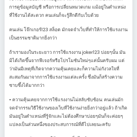
การดูข้อมูลบัญชี หรือการเปลี่ยนหมวดเกม แม้อยู่ในตำแหน่ง
ที่ใช้งานได้สะดวก คนเล่นก็จะรู้สึกดีกับเว็บด้วย
คนเล่น โจ๊กเกอร์123 สล็อต มักจดจำเว็บที่ทำให้การใช้แรงงาน
เป็นธรรมชาติมากยิ่งกว่า
ถ้าเรามองในระยะยาว การใช้แรงงาน joker123 บ่อยๆนั้น มัน
มิได้เกิดขึ้นจากฟีเจอร์หรือโปรโมชันใหม่ๆแค่นั้นครับผม แต่
ว่ามันมีเหตุที่เกิดจากความคุ้นเคยและก็ความไม่กังวลใจที่
สะสมกันมาจากการใช้แรงงานแต่ละครั้ง ซึ่งมันก็สร้างความ
ซาบซึ้งได้มากกว่า
• ความคุ้นเคยจากการใช้แรงงานไม่สลับซับซ้อน: คนเล่นมัก
จดจำกรรมวิธีใช้งานของเว็บที่ใช้งานง่ายยิ่งกว่าอยู่แล้ว ถ้าเกิด
มันอยู่ในตำแหน่งที่รู้จักและไม่ต้องศึกษาบ่อยๆมันก็จะค่อยๆ
แปลงเป็นส่วนหนึ่งของประสบการณ์ที่ดีไปเลยนะครับ