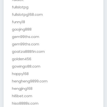
fullslotpg
fullslotpg168.com
funny18
gaojing888
gem99ths.com
gem99ths.com
goatza888fin.com
golden456
gowingo88.com
happy168
hengheng9899.com
hengjing168
hi6bet.com
hiso8888s.com