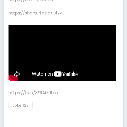
https://shorturl.asia/Q1YAL
https://t.co/3E9Ai70Lcn
Joker123