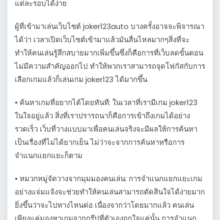
แต่ละรอบได้ง่าย
ผู้ที่เข้ามาเล่นเว็บไซต์ joker123auto บางครั้งอาจจะพิจารณา
ได้ว่า เวลาเปิดเว็บไซต์เข้ามาแล้วมันลื่นไหลมากๆสิ่งที่จะ
ทำให้คนเล่นรู้สึกสบายมากเพิ่มขึ้นซึ่งก็คือการที่เว็บลดขั้นตอน
ไม่มีความสำคัญออกไป ทำให้พวกเราสามารถจุดโฟกัสกับการ
เลือกเกมแล้วก็เล่นเกม joker123 ได้มากขึ้น
• ค้นหาเกมที่อยากได้โดยทันที: ในเวลาที่เรามีเกม joker123
ในใจอยู่แล้ว สิ่งที่เราปรารถนาก็คือการเข้าถึงเกมได้อย่าง
รวดเร็ว เว็บที่วางแบบมาเพื่อคนเล่นจริงจะมีผลให้การค้นหา
เป็นเรื่องที่ไม่ได้ยากเย็น ไม่ว่าจะจากการค้นหาหรือการ
จำแนกแยกแยะก็ตาม
• หมวกหมู่จัดวางจากมุมมองคนเล่น: การจำแนกแยกแยะเกม
อย่างแจ่มแจ้งจะช่วยทำให้คนเล่นสามารถตัดสินใจได้ง่ายมาก
ยิ่งขึ้นว่าจะไปทางไหนต่อ เนื่องจากว่าโดยมากแล้ว คนเล่น
เพียงแค่มองหาเกมจากกรุ๊ปที่ตัวเองถูกใจแค่นั้น การจำแนก