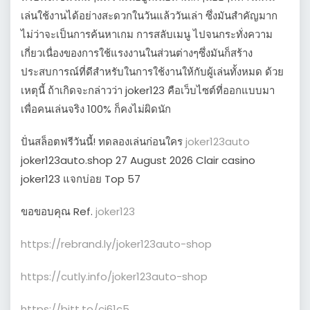
เล่นใช้งานได้อย่างสะดวกในวันแล้ววันเล่า ซึ่งมันสำคัญมาก
ไม่ว่าจะเป็นการค้นหาเกม การสลับเมนู ไปจนกระทั่งความ
เกี่ยวเนื่องของการใช้แรงงานในส่วนต่างๆซึ่งมันก็สร้าง
ประสบการณ์ที่ดีสำหรับในการใช้งานให้กับผู้เล่นทั้งหมด ด้วย
เหตุนี้ ถ้าเกิดจะกล่าวว่า joker123 คือเว็บไซต์ที่ออกแบบมา
เพื่อคนเล่นจริง 100% ก็คงไม่ผิดนัก
ปั่นสล็อตฟรีวันนี้! ทดลองเล่นก่อนใคร
joker123auto
joker123auto.shop 27 August 2026 Clair casino
joker123 แจกบ่อย Top 57
ขอขอบคุณ Ref.
joker123
https://rebrand.ly/joker123auto-shop
https://cutly.info/joker123auto-shop
https://bitt.to/ci61c5