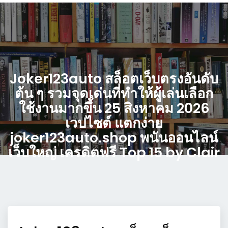
Joker123auto สล็อตเว็บตรงอันดับ
ต้น ๆ รวมจุดเด่นที่ทำให้ผู้เล่นเลือก
ใช้งานมากขึ้น 25 สิงหาคม 2026
เวปไซต์ แตกง่าย
joker123auto.shop พนันออนไลน์
เว็บใหญ่ เครดิตฟรี Top 15 by Clair