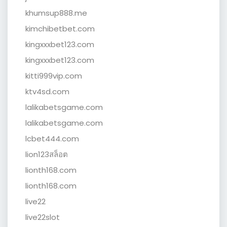
khumsup888.me
kimchibetbet.com
kingxxxbet123.com
kingxxxbet123.com
kitti999vip.com
ktv4sd.com
lalikabetsgame.com
lalikabetsgame.com
lcbet444.com
lion123สล็อต
lionth168.com
lionth168.com
live22
live22slot