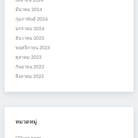
มีนาคม 2024
กุมภาพันธ์ 2024
มกราคม 2024
ธันวาคม 2023
พฤศจิกายน 2023
ตุลาคม 2023
กันยายน 2023
สิงหาคม 2023
หมวดหมู่
123xos.com