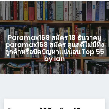
Paramax168 สมัคร 18 ธันวาคม
paramax168 สมัคร ดูแลดีไม่มีทิ้ง
ลูกค้าหรือปัดปัญหาแน่นอน Top 55
by Ian