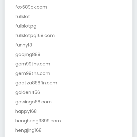
fox689ok.com
fullslot
fullslotpg
fullslotpg168.com
funny18
gaojing888
gem99ths.com
gem99ths.com
goatza888fin.com
golden456
gowingo88.com
happy168
hengheng9899.com
hengjing168