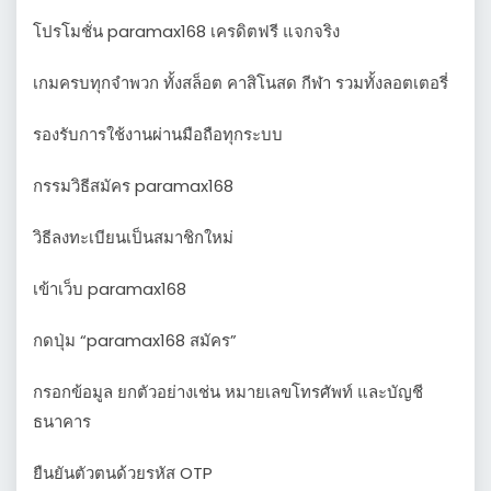
โปรโมชั่น paramax168 เครดิตฟรี แจกจริง
เกมครบทุกจำพวก ทั้งสล็อต คาสิโนสด กีฬา รวมทั้งลอตเตอรี่
รองรับการใช้งานผ่านมือถือทุกระบบ
กรรมวิธีสมัคร paramax168
วิธีลงทะเบียนเป็นสมาชิกใหม่
เข้าเว็บ paramax168
กดปุ่ม “paramax168 สมัคร”
กรอกข้อมูล ยกตัวอย่างเช่น หมายเลขโทรศัพท์ และบัญชี
ธนาคาร
ยืนยันตัวตนด้วยรหัส OTP