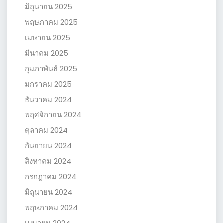
มิถุนายน 2025
พฤษภาคม 2025
เมษายน 2025
มีนาคม 2025
กุมภาพันธ์ 2025
มกราคม 2025
ธันวาคม 2024
พฤศจิกายน 2024
ตุลาคม 2024
กันยายน 2024
สิงหาคม 2024
กรกฎาคม 2024
มิถุนายน 2024
พฤษภาคม 2024
เมษายน 2024