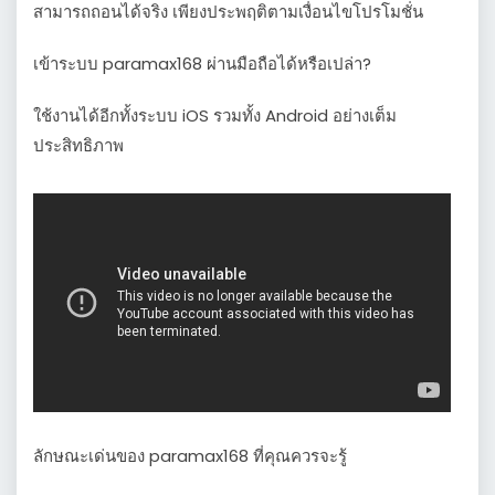
สามารถถอนได้จริง เพียงประพฤติตามเงื่อนไขโปรโมชั่น
เข้าระบบ paramax168 ผ่านมือถือได้หรือเปล่า?
ใช้งานได้อีกทั้งระบบ iOS รวมทั้ง Android อย่างเต็ม
ประสิทธิภาพ
ลักษณะเด่นของ paramax168 ที่คุณควรจะรู้