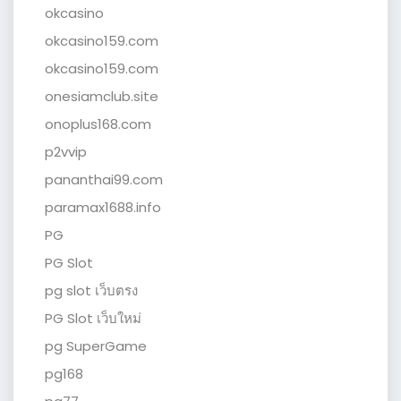
okcasino
okcasino159.com
okcasino159.com
onesiamclub.site
onoplus168.com
p2vvip
pananthai99.com
paramax1688.info
PG
PG Slot
pg slot เว็บตรง
PG Slot เว็บใหม่
pg SuperGame
pg168