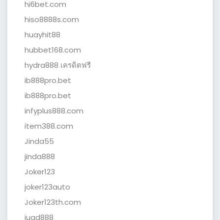
hi6bet.com
hiso8888s.com
huayhit88
hubbet168.com
hydra888 เครดิตฟรี
ib888pro.bet
ib888pro.bet
infyplus888.com
item388.com
Jinda55
jinda888
Joker123
joker123auto
Joker123th.com
juad888