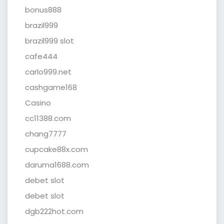
bonus888
brazil999
brazil999 slot
cafe444
carlo999.net
cashgame168
Casino
cc11388.com
chang7777
cupcake88x.com
daruma1688.com
debet slot
debet slot
dgb222hot.com