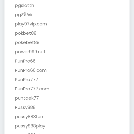
pgslotth
pgสล็อต
play97vip.com
pokbet88
pokebet88
power999.net
PunPro66
PunPro66.com
PunPro777
PunPro777.com
puntaek77
Pussy888
pussy888fun
pussy888play