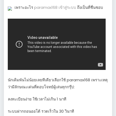
เพราะอะไร
paramax168 เข้าสู่ระบบ
ถึงเป็นที่ชื่นชอบ
นักเดิมพันไม่น้อยเลยทีเดียวเลือกใช้ paramax168 เพราะเหตุ
ว่ามีลักษณะเด่นที่ตอบโจทย์ผู้เล่นทุกกรุ๊ป:
ลงทะเบียนง่าย ใช้เวลาไม่เกิน 1 นาที
ระบบฝากถอนออโต้ รวดเร็วใน 30 วินาที