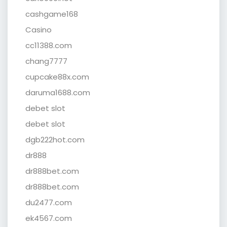
cashgame168
Casino
cc11388.com
chang7777
cupcake88x.com
daruma1688.com
debet slot
debet slot
dgb222hot.com
dr888
dr888bet.com
dr888bet.com
du2477.com
ek4567.com