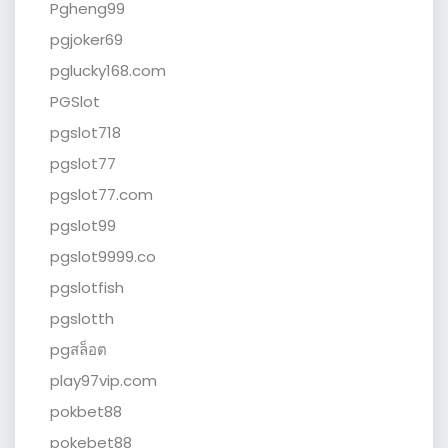
Pgheng99
pgjoker69
pglucky168.com
PGSlot
pgslot718
pgslot77
pgslot77.com
pgslot99
pgslot9999.co
pgslotfish
pgslotth
pgสล็อต
play97vip.com
pokbet88
pokebet88