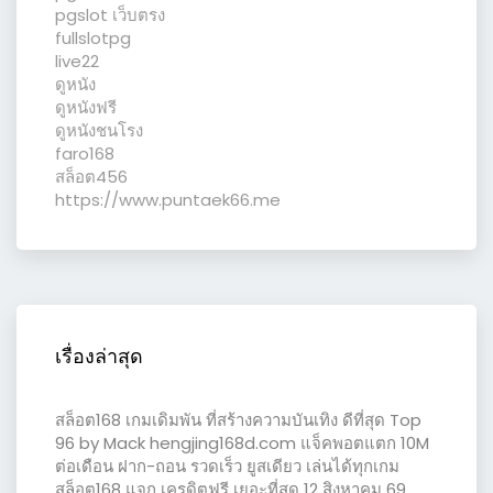
pgslot เว็บตรง
fullslotpg
live22
ดูหนัง
ดูหนังฟรี
ดูหนังชนโรง
faro168
สล็อต456
https://www.puntaek66.me
เรื่องล่าสุด
สล็อต168 เกมเดิมพัน ที่สร้างความบันเทิง ดีที่สุด Top
96 by Mack hengjing168d.com แจ็คพอตแตก 10M
ต่อเดือน ฝาก-ถอน รวดเร็ว ยูสเดียว เล่นได้ทุกเกม
สล็อต168 แจก เครดิตฟรี เยอะที่สุด 12 สิงหาคม 69