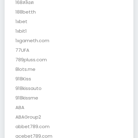
168สล็อต
188betth
1xbet
1xbit1
1xgameth.com
77UFA
789pluss.com
8lots.me
918Kiss
918kissauto
918kissme
ABA
ABAGroup2
abbet789.com
acebet789.com