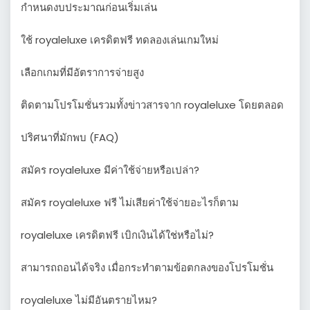
กำหนดงบประมาณก่อนเริ่มเล่น
ใช้ royaleluxe เครดิตฟรี ทดลองเล่นเกมใหม่
เลือกเกมที่มีอัตราการจ่ายสูง
ติดตามโปรโมชั่นรวมทั้งข่าวสารจาก royaleluxe โดยตลอด
ปริศนาที่มักพบ (FAQ)
สมัคร royaleluxe มีค่าใช้จ่ายหรือเปล่า?
สมัคร royaleluxe ฟรี ไม่เสียค่าใช้จ่ายอะไรก็ตาม
royaleluxe เครดิตฟรี เบิกเงินได้ใช่หรือไม่?
สามารถถอนได้จริง เมื่อกระทำตามข้อตกลงของโปรโมชั่น
royaleluxe ไม่มีอันตรายไหม?