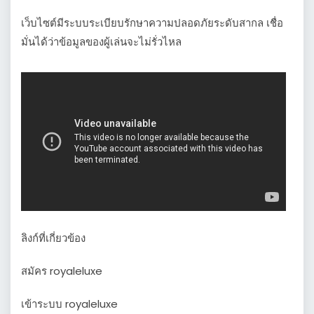
เว็บไซต์มีระบบระเบียบรักษาความปลอดภัยระดับสากล เชื่อ
มั่นได้ว่าข้อมูลของผู้เล่นจะไม่รั่วไหล
ลิงก์ที่เกี่ยวข้อง
สมัคร royaleluxe
เข้าระบบ royaleluxe