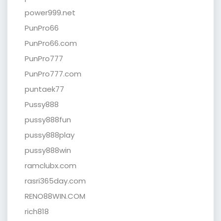
power999.net
PunPro66
PunPro66.com
PunPro777
PunPro777.com
puntaek77
Pussy888
pussy888fun
pussy888play
pussy888win
ramclubx.com
rasri365day.com
RENO88WIN.COM
rich818