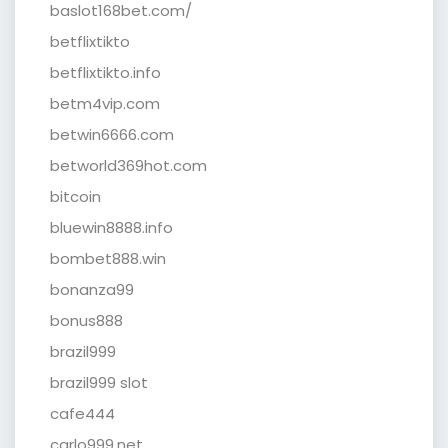
baslot168bet.com/
betflixtikto
betflixtikto.info
betm4vip.com
betwin6666.com
betworld369hot.com
bitcoin
bluewin8888.info
bombet888.win
bonanza99
bonus888
brazil999
brazil999 slot
cafe444
carlo999.net