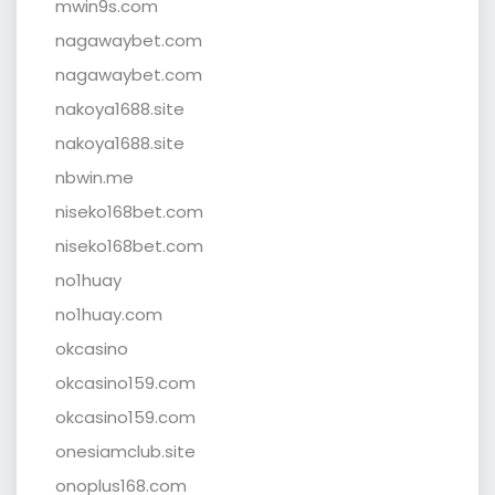
mwin9s.com
nagawaybet.com
nagawaybet.com
nakoya1688.site
nakoya1688.site
nbwin.me
niseko168bet.com
niseko168bet.com
no1huay
no1huay.com
okcasino
okcasino159.com
okcasino159.com
onesiamclub.site
onoplus168.com