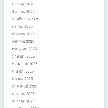
มกราคม 2026
ธันวาคม 2025
พฤศจิกายน 2025
ตุลาคม 2025
กันยายน 2025
สิงหาคม 2025
กรกฎาคม 2025
มิถุนายน 2025
พฤษภาคม 2025
เมษายน 2025
มีนาคม 2025
กุมภาพันธ์ 2025
มกราคม 2025
ธันวาคม 2024