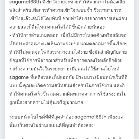
sagame168th ที่เข้าใจง่ายจะช่วยทำให้พวกเราไม่ต้องเสีย
พลังสำหรับเพื่อการทำความเข้าใจระบบซ้ำ ซึ่งเราสามารถ
เข้าไปแล้วเล่นได้โดยทันที ช่วยทำให้บรรยากาศการเล่นผ่อน
คลายและก็ลื่นไหล ตกลงใจได้ดีขึ้นอีกด้วยนั่นเอง
• ทำให้การอ่านเกมตลอด: เมื่อไม่มีการโหลดค้างหรือสลับจอ
เป็นประจำคุณจะแลเห็นภาพรวมของเกมตลอดมากขึ้นเรื่อยๆ
ทำให้ไม่หลุดจุดโฟกัสระหว่างเกมได้ง่าย ซึ่งมันสำคัญกับสาย
ข้อมูลที่ใช้การพิจารณาสำหรับเพื่อการตกลงใจหลักอีกด้วย
• สร้างความมั่นใจในระยะยาว: เมื่อคุณได้ใช้งานเว็บไซต์
sagame ที่เสถียรและก็ปลอดภัย มีระบบระเบียบหน้าเว็บที่ดี
แบบนี้ คุณจะเกิดความสนิทสนมสำหรับในการใช้งาน และก็
ทำให้ตกลงใจเร็วขึ้น ลดความผิดพลาดจากการใช้แรงงานไม่
ถูกเนื่องจากความไม่คุ้นเจริญมากมาย
ระบบหน้าเว็บไซต์ที่ดีที่สุดจำต้อง sagame168th เพียงแค่
นั้น! เว็บตรงไม่ผ่านเอเย่นต์ที่คุณจำต้องลอง!