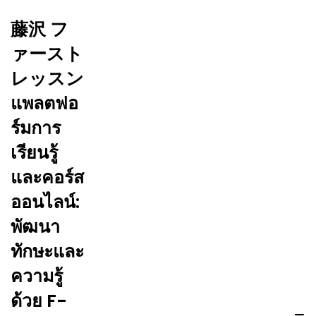
藤沢 フ
ァースト
レッスン
แพลตฟอ
ร์มการ
เรียนรู้
และคอร์ส
ออนไลน์:
พัฒนา
ทักษะและ
ความรู้
ด้วย F-