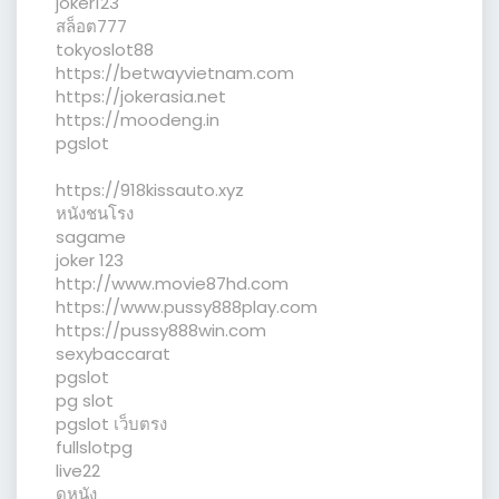
joker123
สล็อต777
tokyoslot88
https://betwayvietnam.com
https://jokerasia.net
https://moodeng.in
pgslot
https://918kissauto.xyz
หนังชนโรง
sagame
joker 123
http://www.movie87hd.com
https://www.pussy888play.com
https://pussy888win.com
sexybaccarat
pgslot
pg slot
pgslot เว็บตรง
fullslotpg
live22
ดูหนัง