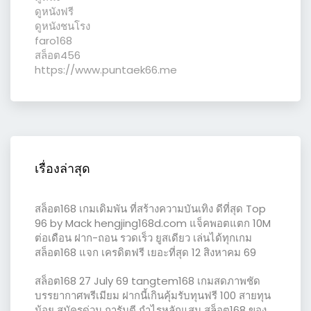
ดูหนังฟรี
ดูหนังชนโรง
faro168
สล็อต456
https://www.puntaek66.me
เรื่องล่าสุด
สล็อต168 เกมเดิมพัน ที่สร้างความบันเทิง ดีที่สุด Top
96 by Mack hengjing168d.com แจ็คพอตแตก 10M
ต่อเดือน ฝาก-ถอน รวดเร็ว ยูสเดียว เล่นได้ทุกเกม
สล็อต168 แจก เครดิตฟรี เยอะที่สุด 12 สิงหาคม 69
สล็อต168 27 July 69 tangtem168 เกมสดภาพชัด
บรรยากาศพรีเมียม ฝากนี้เกินคุ้มรับทุนฟรี 100 สายทุน
น้อย สมัครด่วน การันตี กำไรหลักแสน สล็อต168 ของ