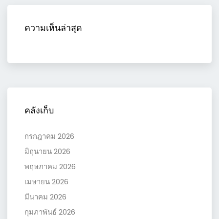
ความเห็นล่าสุด
คลังเก็บ
กรกฎาคม 2026
มิถุนายน 2026
พฤษภาคม 2026
เมษายน 2026
มีนาคม 2026
กุมภาพันธ์ 2026