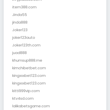
item388.com
Jinda55
jinda888
Joker123
joker123auto
Joker123th.com
juad888
khumsup888.me
kimchibetbet.com
kingxxxbet123.com
kingxxxbet123.com
kitti999vip.com
ktv4sd.com
lalikabetsgame.com