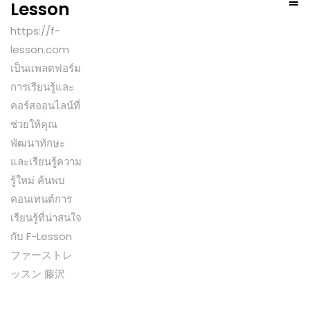
Lesson
https://f-
lesson.com
เป็นแพลตฟอร์ม
การเรียนรู้และ
คอร์สออนไลน์ที่
ช่วยให้คุณ
พัฒนาทักษะ
และเรียนรู้ความ
รู้ใหม่ ค้นพบ
คอนเทนต์การ
เรียนรู้ที่น่าสนใจ
กับ F-Lesson
ファーストレ
ッスン 藤沢