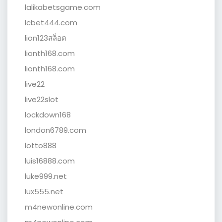
lalikabetsgame.com
lcbet444.com
lion123สล็อต
lionth168.com
lionth168.com
live22
live22slot
lockdown168
london6789.com
lotto888
luis16888.com
luke999.net
lux555.net
m4newonline.com