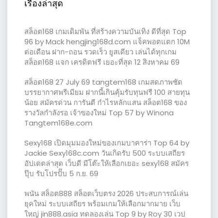
เรื่องล่าสุด
สล็อต168 เกมเดิมพัน ที่สร้างความบันเทิง ดีที่สุด Top
96 by Mack hengjing168d.com แจ็คพอตแตก 10M
ต่อเดือน ฝาก-ถอน รวดเร็ว ยูสเดียว เล่นได้ทุกเกม
สล็อต168 แจก เครดิตฟรี เยอะที่สุด 12 สิงหาคม 69
สล็อต168 27 July 69 tangtem168 เกมสดภาพชัด
บรรยากาศพรีเมียม ฝากนี้เกินคุ้มรับทุนฟรี 100 สายทุน
น้อย สมัครด่วน การันตี กำไรหลักแสน สล็อต168 ของ
รางวัลกำลังรอ เจ้าของใหม่ Top 57 by Winona
Tangtem168e.com
Sexy168 เปิดมุมมองใหม่ของเกมบาคาร่า Top 64 by
Jackie Sexy168c.com วันเกิดรับ 500 ระบบเสถียร
อัปเดตล่าสุด เว็บดี มีโต๊ะให้เลือกเยอะ sexy168 สมัคร
ปุ๊บ รับโปรปั๊บ 5 ก.ย. 69
พนัน สล็อต888 สล็อตเว็บตรง 2026 ประสบการณ์เล่น
ยุคใหม่ ระบบเสถียร พร้อมเกมให้เลือกมากมาย เว็บ
ใหญ่ jin888.asia ทดลองเล่น Top 9 by Roy 30 เวป