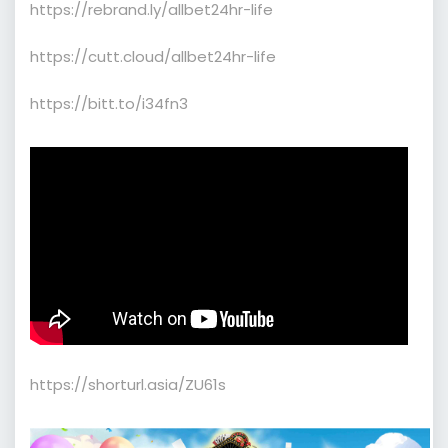
https://rebrand.ly/allbet24hr-life
https://cutt.cloud/allbet24hr-life
https://bitt.to/i34fn3
https://shorturl.asia/ZU61s