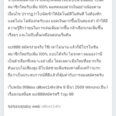
สมาชิกใหม่รับเพิ่ม 100% ผมทดลองฝากเงินอย่างน้อยตาม
เงื่อนไข ปรากฏว่าโบนัสเข้าให้อัตโนมัติในทันที ไม่ต้องทัก
แอดไม่น ไม่ต้องกดรับเอง ยอดเงินมากขึ้นเป็นสองเท่า ทำให้มี
ความรู้สึกว่าทุนในการเล่นเพิ่มมากขึ้น กล้าเลือกเกมเพิ่มขึ้น
เรื่อยๆ และไม่บีบคั้นเหมือนตอนเริ่มต้น
scr888 สมัครง่ายจริง ใช้เวลาไม่นาน แล้วก็มีโปรโมชั่น
สมาชิกใหม่รับเพิ่ม 100% แบบได้จริง ไม่จกตา ผมมองว่านี่
เป็นตัวเลือกที่เหมาะอย่างยิ่ง โดยเฉพาะมือใหม่ที่อยากเริ่ม
ต้นแบบไม่เสี่ยงสูง มีโบนัสช่วยเพิ่มช่องทางตั้งแต่ก้าวแรก
ถือว่าเป็นประสบการณ์ที่ดีแล้วก็คุ้มค่ากับการลองสมัครครับ
เว็บพนัน 918kiss allbet24hr.life 9 มีนา 2569 Winona ยืน 1
เรื่องเกมสล็อต scr888สมัครฟรี Top 98
ขอขอบคุณby web
allbet24hr