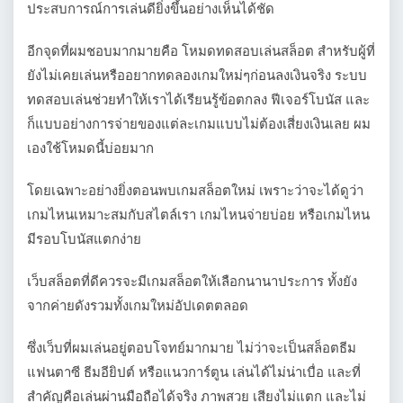
ประสบการณ์การเล่นดียิ่งขึ้นอย่างเห็นได้ชัด
อีกจุดที่ผมชอบมากมายคือ โหมดทดสอบเล่นสล็อต สำหรับผู้ที่
ยังไม่เคยเล่นหรืออยากทดลองเกมใหม่ๆก่อนลงเงินจริง ระบบ
ทดสอบเล่นช่วยทำให้เราได้เรียนรู้ข้อตกลง ฟีเจอร์โบนัส และ
ก็แบบอย่างการจ่ายของแต่ละเกมแบบไม่ต้องเสี่ยงเงินเลย ผม
เองใช้โหมดนี้บ่อยมาก
โดยเฉพาะอย่างยิ่งตอนพบเกมสล็อตใหม่ เพราะว่าจะได้ดูว่า
เกมไหนเหมาะสมกับสไตล์เรา เกมไหนจ่ายบ่อย หรือเกมไหน
มีรอบโบนัสแตกง่าย
เว็บสล็อตที่ดีควรจะมีเกมสล็อตให้เลือกนานาประการ ทั้งยัง
จากค่ายดังรวมทั้งเกมใหม่อัปเดตตลอด
ซึ่งเว็บที่ผมเล่นอยู่ตอบโจทย์มากมาย ไม่ว่าจะเป็นสล็อตธีม
แฟนตาซี ธีมอียิปต์ หรือแนวการ์ตูน เล่นได้ไม่น่าเบื่อ และที่
สำคัญคือเล่นผ่านมือถือได้จริง ภาพสวย เสียงไม่แตก และไม่