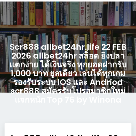
Scr888 allbet24hr.life 22 FEB
2026 allbet24hr สล็อต ยิงปลา
แตกง่าย ได้เงินจริง ทุกยอดฝากรับ
1,000 บาท ยูสเดียว เล่นได้ทุกเกม
รองรับระบบ IOS และ Andriod
scr888 สมัครรับโปรสมาชิกใหม่
แจกหนัก Top 76 by Winona