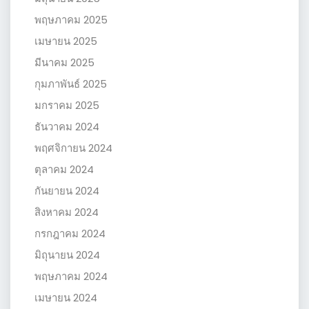
พฤษภาคม 2025
เมษายน 2025
มีนาคม 2025
กุมภาพันธ์ 2025
มกราคม 2025
ธันวาคม 2024
พฤศจิกายน 2024
ตุลาคม 2024
กันยายน 2024
สิงหาคม 2024
กรกฎาคม 2024
มิถุนายน 2024
พฤษภาคม 2024
เมษายน 2024