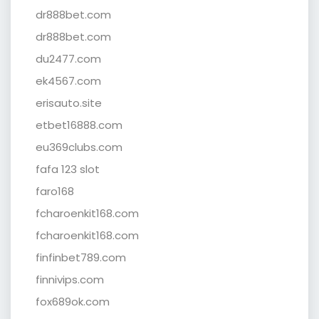
dr888bet.com
dr888bet.com
du2477.com
ek4567.com
erisauto.site
etbet16888.com
eu369clubs.com
fafa 123 slot
faro168
fcharoenkit168.com
fcharoenkit168.com
finfinbet789.com
finnivips.com
fox689ok.com