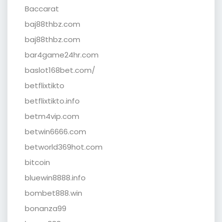
Baccarat
baj88thbz.com
baj88thbz.com
bar4game24hr.com
baslot168bet.com/
betflixtikto
betflixtikto.info
betm4vip.com
betwin6666.com
betworld369hot.com
bitcoin
bluewin8888.info
bombet888.win
bonanza99