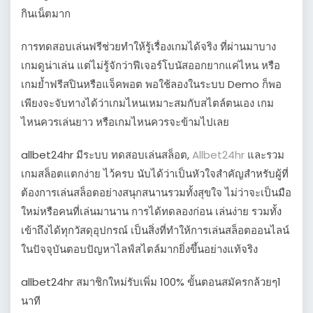
กินเน็ตมาก
การทดสอบเล่นฟรีช่วยทำให้รู้เรื่องเกมได้จริง ที่ผ่านมาบาง
เกมดูน่าเล่น แต่ไม่รู้จักว่าฟีเจอร์โบนัสออกยากแค่ไหน หรือ
เกมย้ำฟรีสปินหรือแจ็คพอต พอใช้ลองในระบบ Demo ก็พอ
เพียงจะจับทางได้ว่าเกมไหนเหมาะสมกับสไตล์ตนเอง เกม
ไหนควรเล่นยาว หรือเกมไหนควรจะข้ามไปเลย
allbet24hr มีระบบ ทดสอบเล่นสล็อต,
Allbet24hr
และรวม
เกมสล็อตแตกง่าย ไว้ครบ นับได้ว่าเป็นหัวใจสำคัญสำหรับผู้ที่
ต้องการเล่นสล็อตอย่างสนุกสนานรวมทั้งสุขใจ ไม่ว่าจะเป็นมือ
ใหม่หรือคนที่เล่นมานาน การได้ทดลองก่อน เล่นง่าย รวมทั้ง
เข้าถึงได้ทุกวัสดุอุปกรณ์ เป็นสิ่งที่ทำให้การเล่นสล็อตออนไลน์
ในปัจจุบันตอบปัญหาไลฟ์สไตล์มากยิ่งขึ้นอย่างแท้จริง
allbet24hr สมาชิกใหม่รับเพิ่ม 100% ขั้นตอนสมัครกล้วยๆ1
นาที