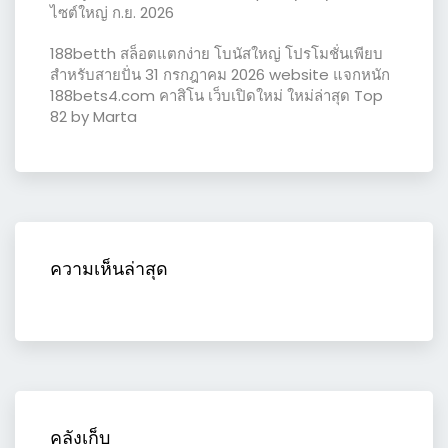
ไซต์ใหญ่ ก.ย. 2026
188betth สล็อตแตกง่าย โบนัสใหญ่ โปรโมชั่นเพียบ
สำหรับสายปั่น 31 กรกฎาคม 2026 website แจกหนัก
188bets4.com คาสิโน เว็บเปิดใหม่ ใหม่ล่าสุด Top
82 by Marta
ความเห็นล่าสุด
คลังเก็บ