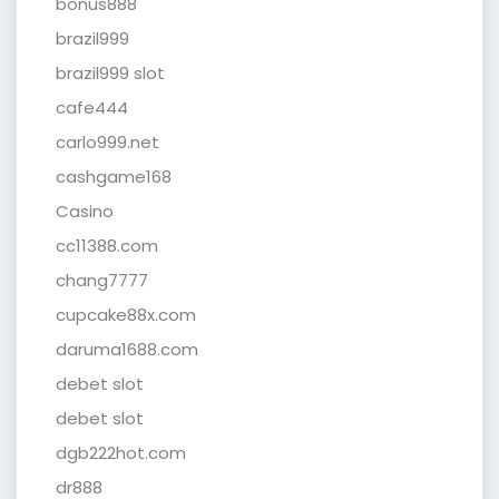
bonus888
brazil999
brazil999 slot
cafe444
carlo999.net
cashgame168
Casino
cc11388.com
chang7777
cupcake88x.com
daruma1688.com
debet slot
debet slot
dgb222hot.com
dr888