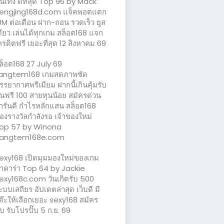
ันเทิง ดีที่สุด Top 96 by Mack
engjing168d.com แจ็คพอตแตก
0M ต่อเดือน ฝาก-ถอน รวดเร็ว ยูส
ดียว เล่นได้ทุกเกม สล็อต168 แจก
ครดิตฟรี เยอะที่สุด 12 สิงหาคม 69
ล็อต168 27 July 69
angtem168 เกมสดภาพชัด
รรยากาศพรีเมียม ฝากนี้เกินคุ้มรับ
ุนฟรี 100 สายทุนน้อย สมัครด่วน
ารันตี กำไรหลักแสน สล็อต168
องรางวัลกำลังรอ เจ้าของใหม่
op 57 by Winona
angtem168e.com
exy168 เปิดมุมมองใหม่ของเกม
าคาร่า Top 64 by Jackie
exy168c.com วันเกิดรับ 500
ะบบเสถียร อัปเดตล่าสุด เว็บดี มี
ต๊ะให้เลือกเยอะ sexy168 สมัคร
ุ๊บ รับโปรปั๊บ 5 ก.ย. 69