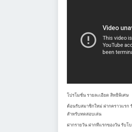
โปรโมชั่น รายละเอียด สิทธิพิเศษ
ต้อนรับสมาชิกใหม่ ฝากคราวแรก รั
สำหรับทดสอบเล่น
ฝากรายวัน ฝากทีแรกของวัน รับโบนั