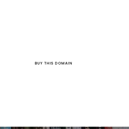
BUY THIS DOMAIN