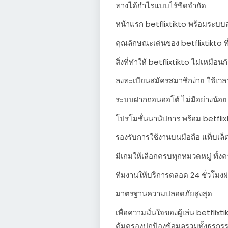
ทางได้กำไรแบบไร้ขีดจำกัด
หน้าแรก betflixtikto พร้อมระบบ
คุณลักษณะเด่นของ betflixtikto ที่ท
สิ่งที่ทำให้ betflixtikto ไม่เหมือ
ลงทะเบียนสมัครสมาชิกง่าย ใช้เวลาไ
ระบบฝากถอนออโต้ ไม่มีอย่างน้อย
โปรโมชั่นนานัปการ พร้อม betflix
รองรับการใช้งานบนมือถือ แท็บเล็
มีเกมให้เลือกครบทุกหมวดหมู่ ทั้ง
ทีมงานให้บริการตลอด 24 ชั่วโมงผ
มาตรฐานความปลอดภัยสูงสุด
เพื่อความมั่นใจของผู้เล่น betfli
คุ้มครองปกป้องข้อมูลรวมทั้งธุร