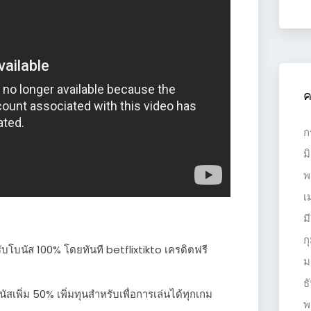
ค
ก
ม
พ
เ
ม
ก
บโบนัส 100% โดยทันที betflixtikto เครดิตฟรี
ม
ธ
สเพิ่ม 50% เพิ่มทุนสำหรับเพื่อการเล่นได้ทุกเกม
พ