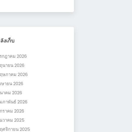
ลังเก็บ
รกฎาคม 2026
ิถุนายน 2026
ฤษภาคม 2026
มษายน 2026
ีนาคม 2026
ุมภาพันธ์ 2026
กราคม 2026
ันวาคม 2025
ฤศจิกายน 2025