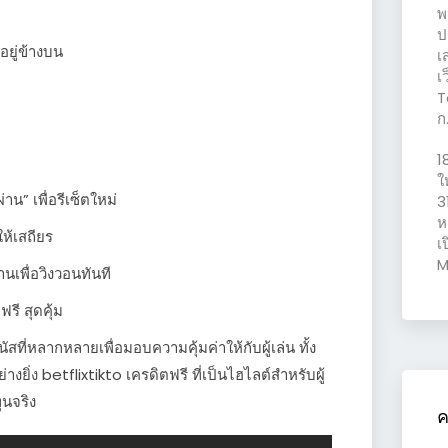
พ
ป
่อยู่ข้างบน
เ
เ
T
ก
1
ใ
่าน” เพื่อรีเซ็ตใหม่
3
ห
ห้เสถียร
เ
M
นเพื่อวิงวอนทันที
รี สุดคุ้ม
ัสที่หลากหลายเพื่อมอบความคุ้มค่าให้กับผู้เล่น ทั้ง
งยิ่ง betflixtikto เครดิตฟรี ที่เป็นไฮไลต์สำหรับผู้
ุนจริง
ค