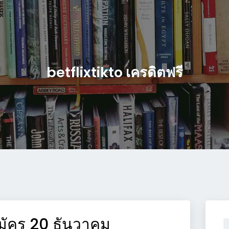
betflixtikto เครดิตฟรี
สมัคร 20 ธันวาคม