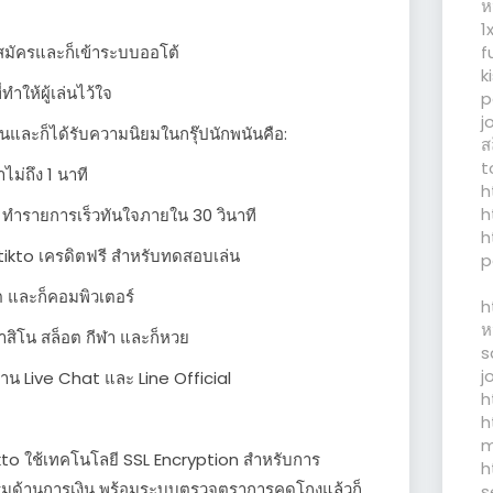
ห
1
สมัครและก็เข้าระบบออโต้
f
k
ำให้ผู้เล่นไว้ใจ
p
j
นกันและก็ได้รับความนิยมในกรุ๊ปนักพนันคือ:
ส
t
ม่ถึง 1 นาที
h
h
 ทำรายการเร็วทันใจภายใน 30 วินาที
h
tikto เครดิตฟรี สำหรับทดสอบเล่น
p
ต และก็คอมพิวเตอร์
h
ห
คาสิโน สล็อต กีฬา และก็หวย
s
j
่าน Live Chat และ Line Official
h
h
xtikto ใช้เทคโนโลยี SSL Encryption สำหรับการ
h
กรรมด้านการเงิน พร้อมระบบตรวจตราการคดโกงแล้วก็
s