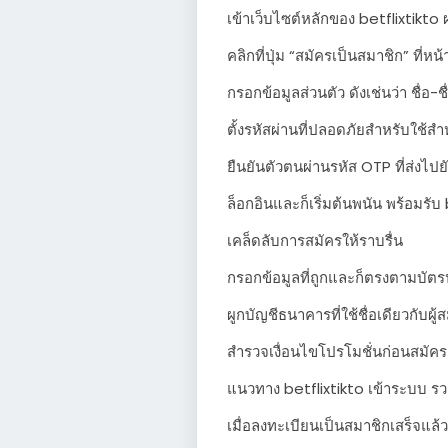
เข้าเว็บไซต์หลักของ betflixtikto 
คลิกที่ปุ่ม “สมัครเป็นสมาชิก” ที่หน
กรอกข้อมูลส่วนตัว ดังเช่นว่า ชื่อ-
ตั้งรหัสผ่านที่ปลอดภัยสำหรับใช้ส
ยืนยันตัวตนผ่านรหัส OTP ที่ส่งไปยั
ล็อกอินและก็เริ่มต้นพนัน พร้อมรับ 
เคล็ดลับการสมัครให้ราบรื่น
กรอกข้อมูลที่ถูกและก็ตรงตามบั
ผูกบัญชีธนาคารที่ใช้ชื่อเดียวกับผ
สำรวจเงื่อนไขโปรโมชั่นก่อนสมัครเพ
แนวทาง betflixtikto เข้าระบบ รวม
เมื่อลงทะเบียนเป็นสมาชิกเสร็จแล้ว