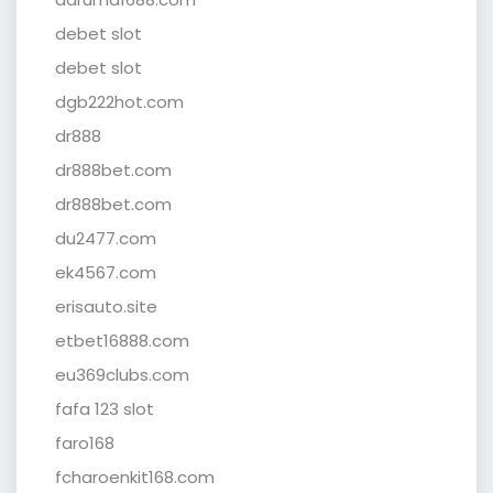
debet slot
debet slot
dgb222hot.com
dr888
dr888bet.com
dr888bet.com
du2477.com
ek4567.com
erisauto.site
etbet16888.com
eu369clubs.com
fafa 123 slot
faro168
fcharoenkit168.com