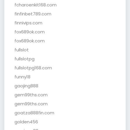
fcharoenkit168.com
finfinbet789.com
finnivips.com
fox689ok.com
fox689ok.com
fullslot
fullslotpg
fullslotpg168.com
funny18
gaojing888
gem99ths.com
gem99ths.com
goatza888fin.com
golden456