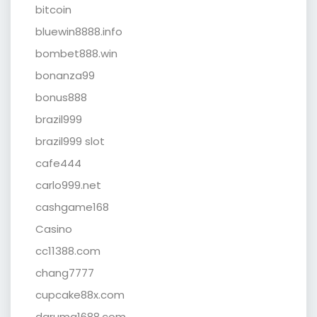
bitcoin
bluewin8888.info
bombet888.win
bonanza99
bonus888
brazil999
brazil999 slot
cafe444
carlo999.net
cashgame168
Casino
cc11388.com
chang7777
cupcake88x.com
daruma1688.com