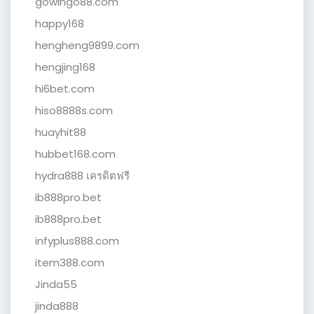
gowingo88.com
happy168
hengheng9899.com
hengjing168
hi6bet.com
hiso8888s.com
huayhit88
hubbet168.com
hydra888 เครดิตฟรี
ib888pro.bet
ib888pro.bet
infyplus888.com
item388.com
Jinda55
jinda888