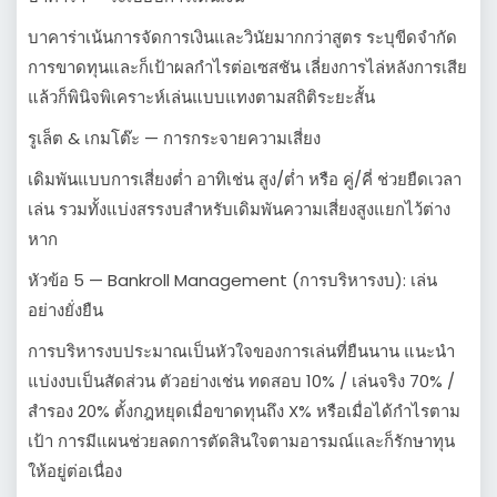
บาคาร่าเน้นการจัดการเงินและวินัยมากกว่าสูตร ระบุขีดจำกัด
การขาดทุนและก็เป้าผลกำไรต่อเซสชัน เลี่ยงการไล่หลังการเสีย
แล้วก็พินิจพิเคราะห์เล่นแบบแทงตามสถิติระยะสั้น
รูเล็ต & เกมโต๊ะ — การกระจายความเสี่ยง
เดิมพันแบบการเสี่ยงต่ำ อาทิเช่น สูง/ต่ำ หรือ คู่/คี่ ช่วยยืดเวลา
เล่น รวมทั้งแบ่งสรรงบสำหรับเดิมพันความเสี่ยงสูงแยกไว้ต่าง
หาก
หัวข้อ 5 — Bankroll Management (การบริหารงบ): เล่น
อย่างยั่งยืน
การบริหารงบประมาณเป็นหัวใจของการเล่นที่ยืนนาน แนะนำ
แบ่งงบเป็นสัดส่วน ตัวอย่างเช่น ทดสอบ 10% / เล่นจริง 70% /
สำรอง 20% ตั้งกฎหยุดเมื่อขาดทุนถึง X% หรือเมื่อได้กำไรตาม
เป้า การมีแผนช่วยลดการตัดสินใจตามอารมณ์และก็รักษาทุน
ให้อยู่ต่อเนื่อง