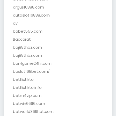
argus16888.com
autoslot16888.com
av
babet555.com
Baccarat
baj88thbz.com
baj88thbz.com
bar4game24hr.com
baslot168bet.com/
betflixtikto
betflixtikto.info
betm4vip.com
betwin6666.com
betworld369hot.com