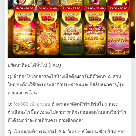
ปริศนาที่พบได้ทั่วไป (FAQ)
Q: จำต้องใช้เอกสารอะไรบ้างเมื่อต้องการันตีตัวตน? A: ส่วน
ใหญ่จะต้องใช้บัตรประจำตัวประชาชนและก็สลิปธนาคาร/รูป
ถ่ายจอการโอน
Q:
fox689 เข้าสู่ระบบ
ถ้าหากเครดิตฟรีทำเทิร์นไม่ผ่านจะ
กำเนิดอะไรขึ้น? A: จะไม่สามารถที่จะถอนยอดโบนัสหรือกำไร
ที่ได้จนกว่าจะทำเทิร์นครบตามข้อตกลง
Q: เว็บปลอมพิจารณายังไง? A: วิเคราะห์โดเมน ชื่อบริษัท ช่อง