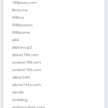
789pluss.com
8lots.me
918Kiss
918kissauto
918kissme
ABA
ABAGroup2
abbet789.com
acebet789.com
acebet789.com
allbet24hr
allone745s.com
alot66
ambking
ambnovabet.com