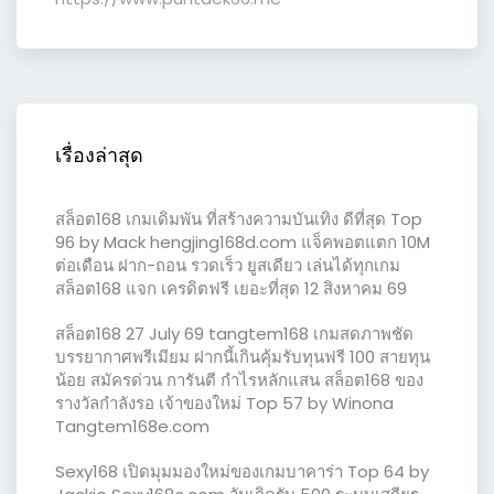
เรื่องล่าสุด
สล็อต168 เกมเดิมพัน ที่สร้างความบันเทิง ดีที่สุด Top
96 by Mack hengjing168d.com แจ็คพอตแตก 10M
ต่อเดือน ฝาก-ถอน รวดเร็ว ยูสเดียว เล่นได้ทุกเกม
สล็อต168 แจก เครดิตฟรี เยอะที่สุด 12 สิงหาคม 69
สล็อต168 27 July 69 tangtem168 เกมสดภาพชัด
บรรยากาศพรีเมียม ฝากนี้เกินคุ้มรับทุนฟรี 100 สายทุน
น้อย สมัครด่วน การันตี กำไรหลักแสน สล็อต168 ของ
รางวัลกำลังรอ เจ้าของใหม่ Top 57 by Winona
Tangtem168e.com
Sexy168 เปิดมุมมองใหม่ของเกมบาคาร่า Top 64 by