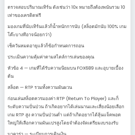
ตรวจสอบปริมาณเทิร์น ดังเช่นว่า 10x หมายถึงต้องพนันรวม 10
เท่าของเครดิตฟรี
มองเกมที่นับเทิร์นแล้วก็น้ำหนักการนับ (สล็อตมักนับ 100% เกม
โต๊ะบางทีอาจน้อยกว่า)
เช็ควันหมดอายุแล้วก็ข้อกำหนดการถอน
ประเมินความคุ้มค่าตามสไตล์การเล่นของคุณ
หัวข้อ 4 — เกมที่ได้รับความนิยมบน FOX689 และอุบายเบื้อง
ต้น
สล็อต — RTP รวมทั้งความผันผวน
ก่อนเล่นสล็อตควรมองค่า RTP (Return To Player) และก็
ระดับความปั่นป่วน ถ้าเกิดอยากได้เล่นนานและเสี่ยงน้อยเลือก
เกม RTP สูง ความปั่นป่วนต่ำ แต่ถ้าเกิดอยากได้ลุ้นแจ็คพอต
ใหญ่ให้เลือกความผันแปรสูงโดยจำต้องจัดเตรียมงบรองรับ
บาคาร่า — ระเบียบการเดินเงิน