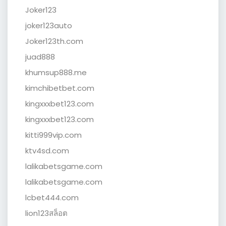
Joker123
joker123auto
Joker123th.com
juad888
khumsup888.me
kimchibetbet.com
kingxxxbet123.com
kingxxxbet123.com
kitti999vip.com
ktv4sd.com
lalikabetsgame.com
lalikabetsgame.com
lcbet444.com
lion123สล็อต