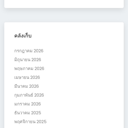
คลังเก็บ
กรกฎาคม 2026
มิถุนายน 2026
พฤษภาคม 2026
เมษายน 2026
มีนาคม 2026
กุมภาพันธ์ 2026
มกราคม 2026
ธันวาคม 2025
พฤศจิกายน 2025