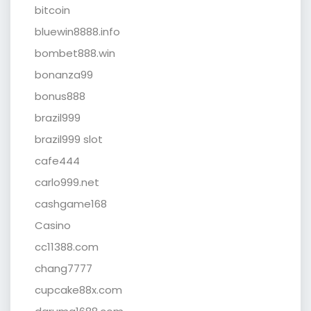
bitcoin
bluewin8888.info
bombet888.win
bonanza99
bonus888
brazil999
brazil999 slot
cafe444
carlo999.net
cashgame168
Casino
cc11388.com
chang7777
cupcake88x.com