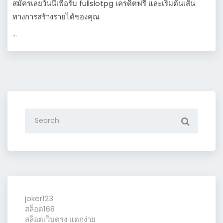
สมัครเลยวันนี้เพื่อรับ fullslotpg เครดิตฟรี และเริ่มต้นเส้น
ทางการสร้างรายได้ของคุณ
…
joker123
สล็อต168
สล็อตเว็บตรง แตกง่าย