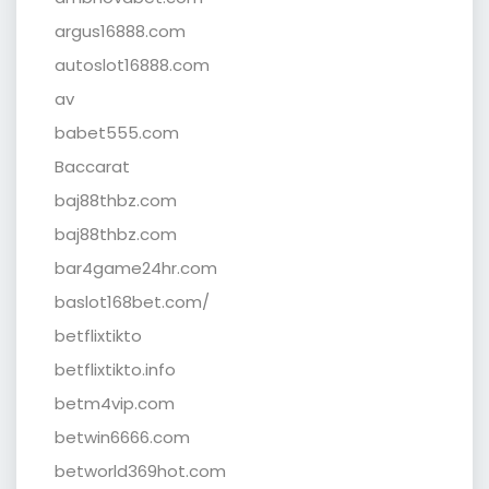
argus16888.com
autoslot16888.com
av
babet555.com
Baccarat
baj88thbz.com
baj88thbz.com
bar4game24hr.com
baslot168bet.com/
betflixtikto
betflixtikto.info
betm4vip.com
betwin6666.com
betworld369hot.com