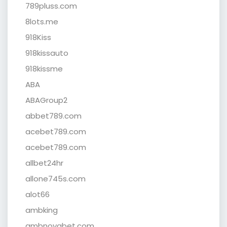
789pluss.com
8lots.me
918Kiss
918kissauto
918kissme
ABA
ABAGroup2
abbet789.com
acebet789.com
acebet789.com
allbet24hr
allone745s.com
alot66
ambking
ambnovabet.com