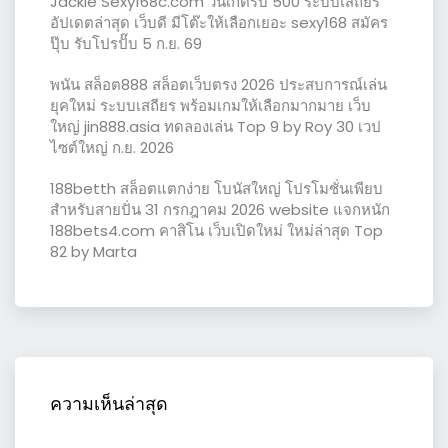
Jackie Sexy168c.com วันเกิดรับ 500 ระบบเสถียร
อัปเดตล่าสุด เว็บดี มีโต๊ะให้เลือกเยอะ sexy168 สมัคร
ปุ๊บ รับโปรปั๊บ 5 ก.ย. 69
พนัน สล็อต888 สล็อตเว็บตรง 2026 ประสบการณ์เล่น
ยุคใหม่ ระบบเสถียร พร้อมเกมให้เลือกมากมาย เว็บ
ใหญ่ jin888.asia ทดลองเล่น Top 9 by Roy 30 เวป
ไซต์ใหญ่ ก.ย. 2026
188betth สล็อตแตกง่าย โบนัสใหญ่ โปรโมชั่นเพียบ
สำหรับสายปั่น 31 กรกฎาคม 2026 website แจกหนัก
188bets4.com คาสิโน เว็บเปิดใหม่ ใหม่ล่าสุด Top
82 by Marta
ความเห็นล่าสุด