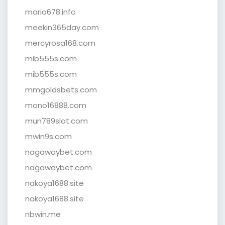
mario678.info
meekin365day.com
mercyrosa168.com
mib555s.com
mib555s.com
mmgoldsbets.com
mono16888.com
mun789slot.com
mwin9s.com
nagawaybet.com
nagawaybet.com
nakoya1688.site
nakoya1688.site
nbwin.me