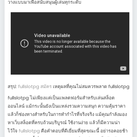
วางแบบมาเพื่อสนับสนุนผู้เล่นทุกระดับ
สรุป:
fullslotpg สมัคร
เหตุผลที่คุณไม่สมควรพลาด fullslotpg
fullslotpg ไม่เพียงแค่เป็นแพลตฟอร์มสำหรับเล่นสล็อต
ออนไลน์ แม้กระนั้นยังเป็นแหล่งรวมความสนุก ความคุ้มราคา
แล้วก็ช่องทางสำหรับในการทำกำไรที่จริงจริง แม้คุณกำลังมอง
หาเว็บสล็อตที่ครบถ้วนบริบูรณ์ ใช้งานง่าย แล้วก็มีความน่า
ไว้ใจ
fullslotpg
คือคำตอบที่ดีเยี่ยมที่สุดขณะนี้ อย่ารอคอยช้า