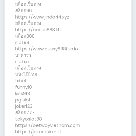
สล็อตเว็บตรง
สล็อต66
https://www.jinda44.xyz
สล็อตเว็บตรง
https://bonus888.life
สล็อต888
slot99
https://www.pussy888fun.io
บาคาร่า
slotxo
สล็อตเว็บตรง
หนังโป๊ไทย
1xbet
funny18
kiss918
pg slot
joker123
สล็อต777
tokyoslot88
https://betwayvietnam.com
https://jokerasia.net