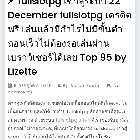
fullslotpg เข้าสู่ระบบ 22
December fullslotpg เครดิต
ฟรี เล่นแล้วมีกำไรไม่มีขั้นต่ำ
ถอนเร็วไม่ต้องรอเล่นผ่าน
เบราว์เซอร์ได้เลย Top 95 by
Lizette
6 กรกฎาคม 2025
By Aaron Foster
No
comments
หากคุณกำลังมองหาแพลตฟอร์มสล็อตออนไลน์ที่มั่นคงจะ ไม่
เป็นอันตราย และก็ใช้งานง่าย fullslotpg คือคำตอบที่คุณไม่
สมควรพลาด ด้วยระบบ
fullslotpg สมัคร
ที่เร็ว รองรับทุกวัสดุ
อุปกรณ์ ไม่ว่าคุณจะอยู่ที่แหน่งใดก็สามารถ fullslotpg เข้าสู่
ระบบ แล้วก็เริ่มเล่นได้โดยทันที อีกทั้งยังมีโปรโมชั่น