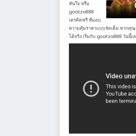
ทันใจ หรือ
goatza888
เครดิตฟรี ที่มอบ
ความคุ้มราคาแบบจัดเต็ม หากคุณอย
ได้จริง เริ่มกับ goatza888 วันนี้เ