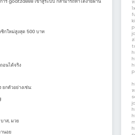
ม การ goatza888 เข้าสู่ระบบ ก็สามารถทำได้ง่ายผ่าน
ห
1
f
k
p
ชิกใหม่สูงสุด 500 บาท
j
ส
t
h
h
นถอนได้จริง
h
p
h
ยกตัวอย่างเช่น:
ห
s
g
j
h
h
บาส, มวย
h
 ฮานอย
s