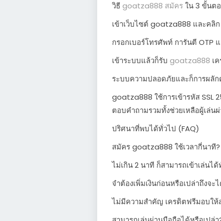
วิธี
goatza888 สมัคร
ใน 3 ขั้นต
เข้าเว็บไซต์ goatza888 และคลิก
กรอกเบอร์โทรศัพท์ การันตี OTP แล้
เข้าระบบแล้วก็รับ
goatza888
เคร
ระบบความปลอดภัยและก็การผลักดั
goatza888 ใช้การเข้ารหัส SSL 
ตอบคำถามรวมทั้งช่วยเหลือผู้เล่นผ
ปริศนาที่พบได้ทั่วไป (FAQ)
สมัคร goatza888 ใช้เวลากี่นาที?
ไม่เกิน 2 นาที ก็สามารถเข้าเล่นได้ท
จำต้องเพิ่มเงินก่อนหรือเปล่าถึงจะไ
ไม่มีความสำคัญ เครดิตฟรีมอบให้ส
สามารถเล่นผ่านมือถือได้หรือเปล่า