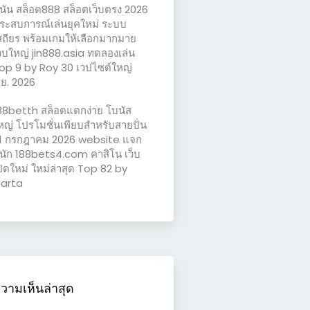
นัน สล็อต888 สล็อตเว็บตรง 2026
ระสบการณ์เล่นยุคใหม่ ระบบ
สถียร พร้อมเกมให้เลือกมากมาย
ว็บใหญ่ jin888.asia ทดลองเล่น
op 9 by Roy 30 เวปไซต์ใหญ่
.ย. 2026
88betth สล็อตแตกง่าย โบนัส
หญ่ โปรโมชั่นเพียบสำหรับสายปั่น
1 กรกฎาคม 2026 website แจก
นัก 188bets4.com คาสิโน เว็บ
ปิดใหม่ ใหม่ล่าสุด Top 82 by
arta
วามเห็นล่าสุด