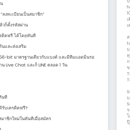
บ
อน
h
1
 “ลงทะเบียนเป็นสมาชิก”
เ
วก็ตั้งรหัสผ่าน
เ
ดิตฟรี ได้โดยทันที
ส
t
นและส่งเสริม
บ
ท
256-bit มาตรฐานเดียวกับแบงค์ และมีทีมแอดมินรอ
ก
่าน Live Chat และก็ LINE ตลอด 1 วัน
ข
T
T
S
ันที
บ
S
ด้รับเครดิตฟรี?
ร
โ
มาชิกใหม่ในทันทีเมื่อสมัคร
ป
?