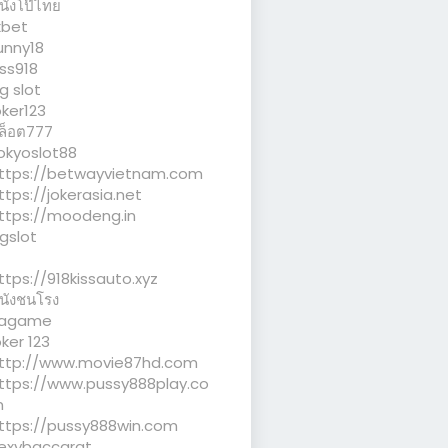
นังโป๊ไทย
xbet
unny18
iss918
g slot
oker123
ล็อต777
okyoslot88
ttps://betwayvietnam.com
ttps://jokerasia.net
ttps://moodeng.in
gslot
ttps://918kissauto.xyz
นังชนโรง
agame
oker 123
ttp://www.movie87hd.com
ttps://www.pussy888play.co
m
ttps://pussy888win.com
exybaccarat