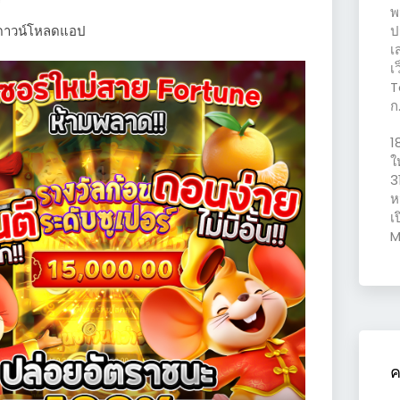
พ
งดาวน์โหลดแอป
ป
เ
เ
T
ก
1
ใ
3
ห
เ
M
ค