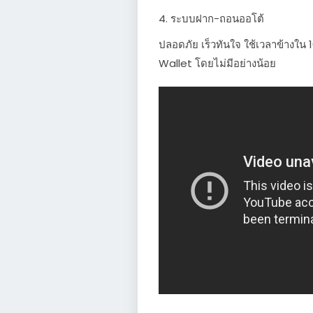
4. ระบบฝาก-ถอนออโต้
ปลอดภัย เร็วทันใจ ใช้เวลาข้างใน 1
Wallet โดยไม่มีอย่างน้อย