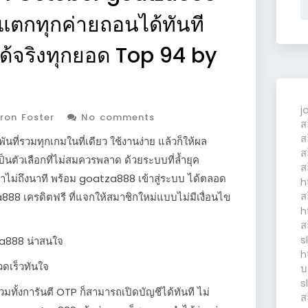
ตแตกทุกค่ายถอนได้ทันที
ด้จริงทุกยอด Top 94 by
j
ron Foster
No comments
ส
ส
นที่รวมทุกเกมในที่เดียว ใช้งานง่าย แล้วก็ให้ผล
ส
นตัวเลือกที่ไม่สมควรพลาด ด้วยระบบที่ล้ำยุค
ส
าไม่ถึงนาที พร้อม goatza888 เข้าสู่ระบบ ได้ตลอด
h
ส
888 เครดิตฟรี ที่แจกให้สมาชิกใหม่แบบไม่มีเงื่อนไข
h
ส
s
za888 น่าสนใจ
h
วดเร็วทันใจ
บ
s
มทั้งการันตี OTP ก็สามารถเปิดบัญชีได้ทันที ไม่
ส