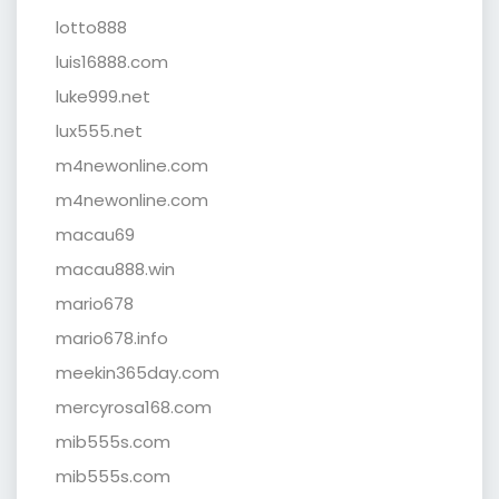
lotto888
luis16888.com
luke999.net
lux555.net
m4newonline.com
m4newonline.com
macau69
macau888.win
mario678
mario678.info
meekin365day.com
mercyrosa168.com
mib555s.com
mib555s.com