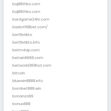
baj88thbz.com
baj88thbz.com
bar4game24hr.com
baslot168bet.com/
betflixtikto
betflixtikto.info
betm4vip.com
betwin6666.com
betworld369hot.com
bitcoin
bluewin8888.info
bombet888.win
bonanza99
bonus888