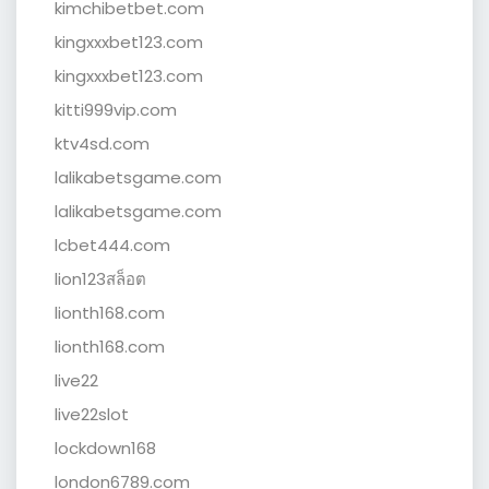
kimchibetbet.com
kingxxxbet123.com
kingxxxbet123.com
kitti999vip.com
ktv4sd.com
lalikabetsgame.com
lalikabetsgame.com
lcbet444.com
lion123สล็อต
lionth168.com
lionth168.com
live22
live22slot
lockdown168
london6789.com