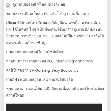
จุดเด่นของ hi6 ที่ไม่สมควรละเลย
ระบบลงทะเบียนเป็นสมาชิกแล้วก็เข้าสู่ระบบที่ง่ายดาย
เพียงแค่ใช้เบอร์โทรศัพท์และก็บัญชีธนาคารก็สามารถ สมัคร
hi6
ได้ในทันที ไม่จำเป็นที่จะต้องใช้เอกสารยุ่งยาก อีกทั้งระบบ
ยังรองรับการ เข้าระบบ hi6 แบบอัตโนมัติผ่านรหัส OTP เพื่อให้
มีความปลอดภัยของข้อมูล
เกมครบทุกหมวดหมู่ในเว็บไซต์เดียว
สล็อตแตกง่ายจากค่ายดัง PG, Joker, Pragmatic Play
คาสิโนสดจาก SA Gaming, Sexy Baccarat
เกมกีฬา พนันบอลออนไลน์ รวมทั้งอีสปอร์ต
ทุกเกมสามารถเล่นได้ผ่านมือถือรวมทั้งคอมพิวเตอร์โดยไม่ต้อง
ดาวน์โหลด