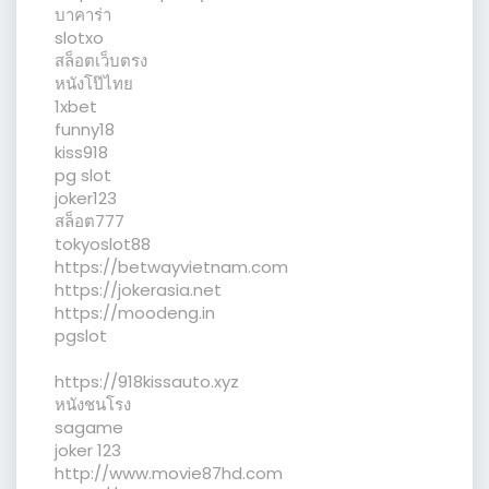
บาคาร่า
slotxo
สล็อตเว็บตรง
หนังโป๊ไทย
1xbet
funny18
kiss918
pg slot
joker123
สล็อต777
tokyoslot88
https://betwayvietnam.com
https://jokerasia.net
https://moodeng.in
pgslot
https://918kissauto.xyz
หนังชนโรง
sagame
joker 123
http://www.movie87hd.com