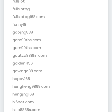
fullslot
fullslotpg
fullslotpg168.com
funny18
gaojing888
gem99ths.com
gem99ths.com
goatza888fin.com
golden456
gowingo88.com
happy168
hengheng9899.com
hengjing168
hi6bet.com
hiso8888s.com