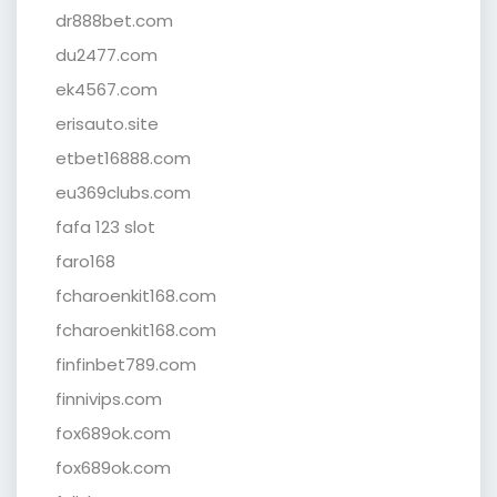
dr888bet.com
du2477.com
ek4567.com
erisauto.site
etbet16888.com
eu369clubs.com
fafa 123 slot
faro168
fcharoenkit168.com
fcharoenkit168.com
finfinbet789.com
finnivips.com
fox689ok.com
fox689ok.com