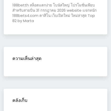
188betth สล็อตแตกง่าย โบนัสใหญ่ โปรโมชั่นเพียบ
สำหรับสายปั่น 31 กรกฎาคม 2026 website แจกหนัก
188bets4.com คาสิโน เว็บเปิดใหม่ ใหม่ล่าสุด Top
82 by Marta
ความเห็นล่าสุด
คลังเก็บ