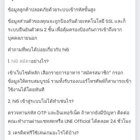
ข้อมูลลูกค้าปลอดภัยด้วยระบบเข้ารหัสขั้นสูง
ข้อมูลส่วนตัวของคุณจะถูกป้องกันด้วยเทคโนโลยี SSL และก็
ระบบยืนยันตัวตน 2 ชั้น เพื่อคุ้มครองป้องกันการเข้าถึงจาก
บุคคลภายนอก
คำถามที่พบได้บ่อยเกี่ยวกับ hi6
1.
hi6 สมัคร
อย่างไร?
เข้าเว็บไซต์หลัก เลือกรายการอาหาร “สมัครสมาชิก” กรอก
ข้อมูลให้ครบสมบูรณ์ รวมทั้งรับรองเบอร์โทรศัพท์ก็สามารถเข้า
ใช้งานได้โดยทันที
2. hi6 เข้าสู่ระบบไม่ได้ทำเช่นไร?
ตรวจทานรหัส OTP และอินเทอร์เน็ต ถ้าหากยังมีปัญหา ติดต่อ
คณะทำงานผ่านแชทสดหรือ LINE Official ได้ตลอด 24 ชั่วโมง
3. เครดิตฟรีใช้เล่นเกมอะไรได้บ้าง?