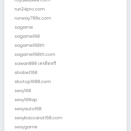
run24pro.com
runway789s.com
sagame
sagame168
sagame168th
sagame168th.com
sawan888 เครดิตฟรี
sbobet168
sbotop1688.com
sexy168
sexy168vip
sexyauto168
sexybaccarat168.com
sexygame