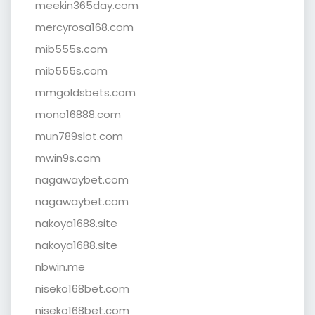
meekin365day.com
mercyrosa168.com
mib555s.com
mib555s.com
mmgoldsbets.com
mono16888.com
mun789slot.com
mwin9s.com
nagawaybet.com
nagawaybet.com
nakoya1688.site
nakoya1688.site
nbwin.me
niseko168bet.com
niseko168bet.com