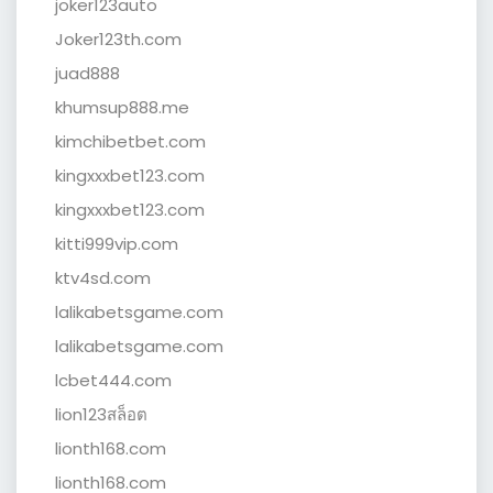
joker123auto
Joker123th.com
juad888
khumsup888.me
kimchibetbet.com
kingxxxbet123.com
kingxxxbet123.com
kitti999vip.com
ktv4sd.com
lalikabetsgame.com
lalikabetsgame.com
lcbet444.com
lion123สล็อต
lionth168.com
lionth168.com