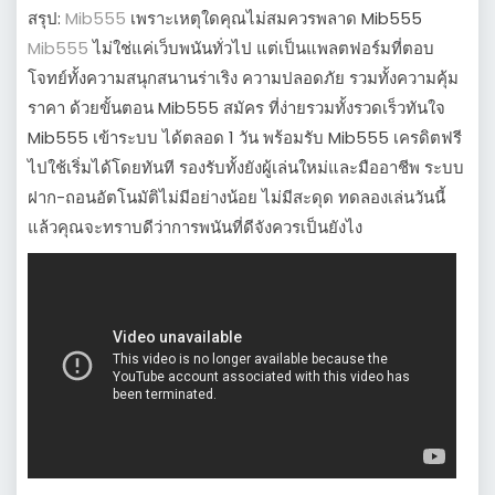
สรุป:
Mib555
เพราะเหตุใดคุณไม่สมควรพลาด Mib555
Mib555
ไม่ใช่แค่เว็บพนันทั่วไป แต่เป็นแพลตฟอร์มที่ตอบ
โจทย์ทั้งความสนุกสนานร่าเริง ความปลอดภัย รวมทั้งความคุ้ม
ราคา ด้วยขั้นตอน Mib555 สมัคร ที่ง่ายรวมทั้งรวดเร็วทันใจ
Mib555 เข้าระบบ ได้ตลอด 1 วัน พร้อมรับ Mib555 เครดิตฟรี
ไปใช้เริ่มได้โดยทันที รองรับทั้งยังผู้เล่นใหม่และมืออาชีพ ระบบ
ฝาก-ถอนอัตโนมัติไม่มีอย่างน้อย ไม่มีสะดุด ทดลองเล่นวันนี้
แล้วคุณจะทราบดีว่าการพนันที่ดีจังควรเป็นยังไง