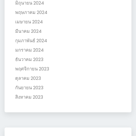
มิถุนายน 2024
พฤษภาคม 2024
เมษายน 2024
มีนาคม 2024
กุมภาพันธ์ 2024
มกราคม 2024
ธันวาคม 2023
พฤศจิกายน 2023
ตุลาคม 2023
กันยายน 2023
สิงหาคม 2023