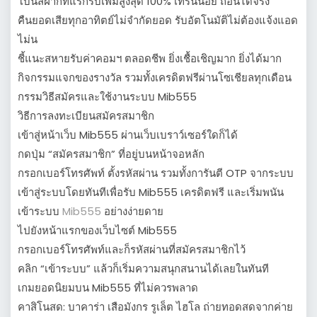
โบนัสฝากทีแรกรับเพิ่มสูงสุด 100% เทิร์นน้อย ถอนได้จริง
คืนยอดเสียทุกอาทิตย์ไม่จำกัดยอด รับอัตโนมัติไม่ต้องแจ้งแอด
ไม่น
ชี้แนะสหายรับค่าคอมฯ ตลอดชีพ ยิ่งเชื้อเชิญมาก ยิ่งได้มาก
กิจกรรมแจกของรางวัล รวมทั้งเครดิตฟรีผ่านโซเชียลทุกเดือน
กรรมวิธีสมัครและใช้งานระบบ Mib555
วิธีการลงทะเบียนสมัครสมาชิก
เข้าสู่หน้าเว็บ Mib555 ผ่านเว็บเบราว์เซอร์ใดก็ได้
กดปุ่ม “สมัครสมาชิก” ที่อยู่บนหน้าจอหลัก
กรอกเบอร์โทรศัพท์ ตั้งรหัสผ่าน รวมทั้งการันตี OTP จากระบบ
เข้าสู่ระบบโดยทันทีเพื่อรับ Mib555 เครดิตฟรี และเริ่มพนัน
เข้าระบบ
Mib555
อย่างง่ายดาย
ไปยังหน้าแรกของเว็บไซต์ Mib555
กรอกเบอร์โทรศัพท์และก็รหัสผ่านที่สมัครสมาชิกไว้
คลิก “เข้าระบบ” แล้วก็เริ่มความสนุกสนานได้เลยในทันที
เกมยอดนิยมบน Mib555 ที่ไม่ควรพลาด
คาสิโนสด: บาคาร่า เสือมังกร รูเล็ต ไฮโล ถ่ายทอดสดจากค่าย