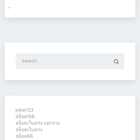
…
joker123
สล็อต168
สล็อตเว็บตรง แตกง่าย
สล็อตเว็บตรง
สล็อต66