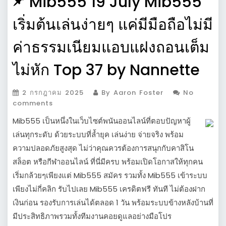
Mib555 19 July Mib555
เริ่มต้นเล่นง่ายๆ แค่มีมือถือไม่มี
ค่าธรรมเนียมแอบแฝงถอนเต็ม
ไม่หัก Top 37 by Nannette
2 กรกฎาคม 2025
By Aaron Foster
No
comments
Mib555 เป็นหนึ่งในเว็บไซต์พนันออนไลน์ที่ตอบปัญหาผู้
เล่นทุกระดับ ด้วยระบบที่ล้ำยุค เล่นง่าย จ่ายจริง พร้อม
ความปลอดภัยสูงสุด ไม่ว่าคุณควรต้องการสนุกกับคาสิโน
สล็อต หรือกีฬาออนไลน์ ที่นี่มีครบ พร้อมเปิดโอกาสให้ทุกคน
เริ่มกล้วยๆเพียงแต่ Mib555 สมัคร รวมทั้ง Mib555 เข้าระบบ
เพียงไม่กี่คลิก รับไปเลย Mib555 เครดิตฟรี ทันที ไม่ต้องฝาก
เงินก่อน รองรับการเล่นได้ตลอด 1 วัน พร้อมระบบข้างหลังบ้านที่
มีประสิทธิภาพรวมทั้งทีมงานคอยดูแลอย่างมือโปร