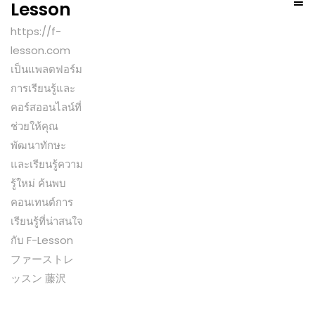
Lesson
https://f-
lesson.com
เป็นแพลตฟอร์ม
การเรียนรู้และ
คอร์สออนไลน์ที่
ช่วยให้คุณ
พัฒนาทักษะ
และเรียนรู้ความ
รู้ใหม่ ค้นพบ
คอนเทนต์การ
เรียนรู้ที่น่าสนใจ
กับ F-Lesson
ファーストレ
ッスン 藤沢