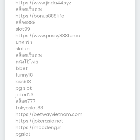
https://www.jinda44.xyz
สล็อตเว็บตรง
https://bonus888.life
สล็อต888
slot99
https://www.pussy888fun.io
บาคาร่า
slotxo
สล็อตเว็บตรง
หนังโป๊ไทย
1xbet
funny18
kiss918
pg slot
joker123
สล็อต777
tokyoslot88
https://betwayvietnam.com
https://jokerasia.net
https://moodeng.in
pgslot