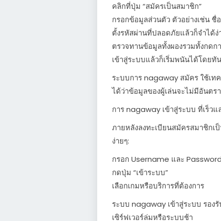
คลิกที่ปุ่ม “สมัครเป็นสมาชิก”
กรอกข้อมูลส่วนตัว ตัวอย่างเช่น ชื่
ตั้งรหัสผ่านที่ปลอดภัยแล้วก็จำได้ง่
ตรวจทานข้อมูลทั้งผองรวมทั้งกดกา
เข้าสู่ระบบแล้วก็เริ่มพนันได้โดยทัน
ระบบการ nagaway สมัคร ใช้เทคโนโล
ได้ว่าข้อมูลของผู้เล่นจะไม่มีอันต
การ nagaway เข้าสู่ระบบ ที่เร็วแล
ภายหลังลงทะเบียนสมัครสมาชิกเป็
ง่ายๆ:
กรอก Username และ Password ที่
กดปุ่ม “เข้าระบบ”
เลือกเกมหรือบริการที่ต้องการ
ระบบ nagaway เข้าสู่ระบบ รองรั
เซิร์ฟเวอร์ล่มหรือระบบช้า