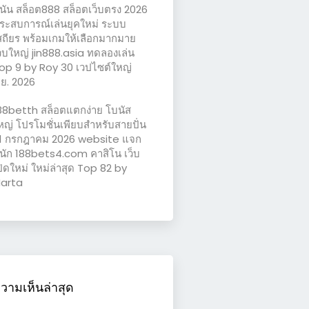
นัน สล็อต888 สล็อตเว็บตรง 2026
ระสบการณ์เล่นยุคใหม่ ระบบ
สถียร พร้อมเกมให้เลือกมากมาย
ว็บใหญ่ jin888.asia ทดลองเล่น
op 9 by Roy 30 เวปไซต์ใหญ่
.ย. 2026
88betth สล็อตแตกง่าย โบนัส
หญ่ โปรโมชั่นเพียบสำหรับสายปั่น
1 กรกฎาคม 2026 website แจก
นัก 188bets4.com คาสิโน เว็บ
ปิดใหม่ ใหม่ล่าสุด Top 82 by
arta
วามเห็นล่าสุด