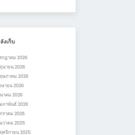
ลังเก็บ
รกฎาคม 2026
ิถุนายน 2026
ฤษภาคม 2026
มษายน 2026
ีนาคม 2026
ุมภาพันธ์ 2026
กราคม 2026
ันวาคม 2025
ฤศจิกายน 2025