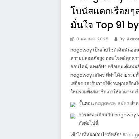
โบนัสแตกเรื่อยๆส
มั่นใจ Top 91 by
8 ตุลาคม 2025
By Aaron
nagaway เป็นเว็บไซต์เดิมพันออนไล
ความปลอดภัยสูง ตอบโจทย์ทุกความจ
ออนไลน์, แทงกีฬา หรือเกมเดิมพั
nagaway สมัคร ที่ทำได้ง่ายรวมทั้
เสถียร รองรับการใช้งานทุกเครื่อ
ใหม่รวมทั้งสมาชิกเก่าให้สามารถเร
ขั้นตอน
nagaway สมัคร
สำหรั
การลงทะเบียนกับ nagaway ทำไ
ดังต่อไปนี้:
เข้าไปที่หน้าเว็บไซต์หลักของ n