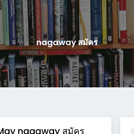
nagaway สมัคร
May nagaway สมัคร