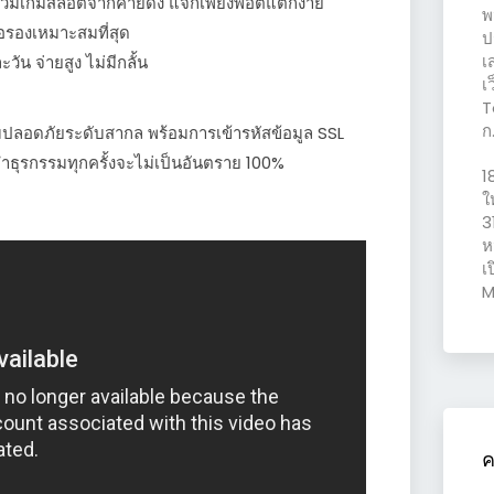
วมเกมสล็อตจากค่ายดัง แจ็กเพียงพอตแตกง่าย
พ
่อรองเหมาะสมที่สุด
ป
เ
ัน จ่ายสูง ไม่มีกลั้น
เ
T
ก
ลอดภัยระดับสากล พร้อมการเข้ารหัสข้อมูล SSL
ารทำธุรกรรมทุกครั้งจะไม่เป็นอันตราย 100%
1
ใ
3
ห
เ
M
ค