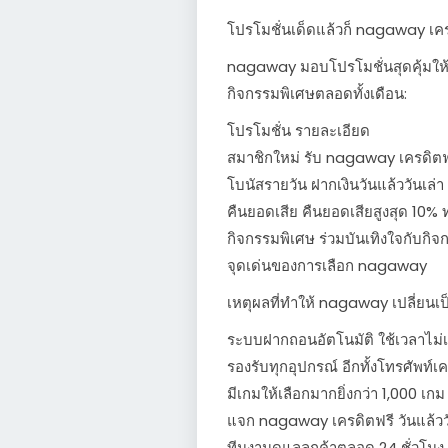
โปรโมชั่นเด็ดแล้วก็ nagaway เค
nagaway มอบโปรโมชั่นสุดคุ้มให้กั
กิจกรรมพิเศษตลอดทั้งเดือน:
โปรโมชั่น รายละเอียด
สมาชิกใหม่ รับ nagaway เครดิตฟ
โบนัสรายวัน ฝากเงินวันแล้ววันเล่
คืนยอดเสีย คืนยอดเสียสูงสุด 10% ท
กิจกรรมพิเศษ ร่วมบันเทิงใจกับกิจ
จุดเด่นของการเลือก nagaway
เหตุผลที่ทำให้ nagaway เปลี่ยนเป
ระบบฝากถอนอัตโนมัติ ใช้เวลาไม่เก
รองรับทุกอุปกรณ์ อีกทั้งโทรศัพท์เค
มีเกมให้เลือกมากยิ่งกว่า 1,000 เก
แจก nagaway เครดิตฟรี วันแล้ววั
ทีมงานดูแลลูกค้าตลอด 24 ชั่วโมง