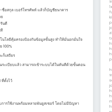
ห
1
อ-ชื่อสกุล เบอร์โทรศัพท์ แล้วก็บัญชีธนาคาร
f
าย
k
p
รันตี
j
ที
ส
t
ยีคุ้มครองป้องกันข้อมูลขั้นสูง ทำให้มั่นอกมั่นใจ
h
ราย 100%
h
h
ะก็เสถียร
p
นระเบียบแล้ว สามารถเข้าระบบได้ในทันทีด้วยขั้นตอน
h
ห
s
ตั้งไว้
j
h
h
บการใช้งานพร้อมหลายพันยูสเซอร์ โดยไม่มีปัญหา
h
s