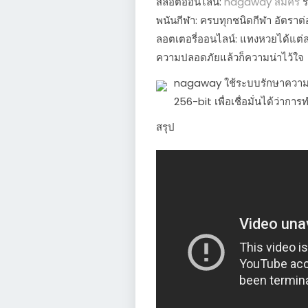
สล็อตออนไลน์:
nagaway สมัคร
ร
พนันกีฬา: ครบทุกชนิดกีฬา อัตราต
ลอตเตอรี่ออนไลน์: แทงหวยได้แต่ละว
ความปลอดภัยแล้วก็ความน่าไว้ใจ
nagaway ใช้ระบบรักษาความป
256-bit เพื่อเชื่อมั่นได้ว่าก
สรุป