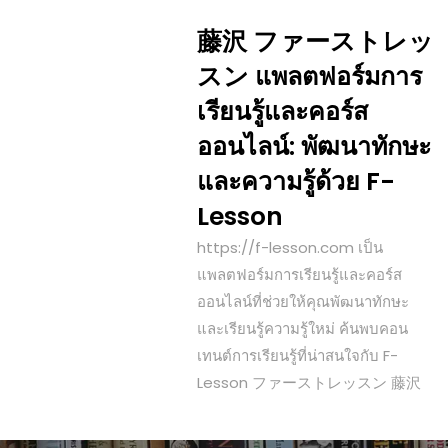
藤沢 ファーストレッ
スン แพลตฟอร์มการ
เรียนรู้และคอร์ส
ออนไลน์: พัฒนาทักษะ
และความรู้ด้วย F-
Lesson
https://f-lesson.com เป็น
แพลตฟอร์มการเรียนรู้และคอร์ส
ออนไลน์ที่ช่วยให้คุณพัฒนาทักษะ
และเรียนรู้ความรู้ใหม่ ค้นพบคอน
เทนต์การเรียนรู้ที่น่าสนใจกับ F-
Lesson ファーストレッスン 藤沢