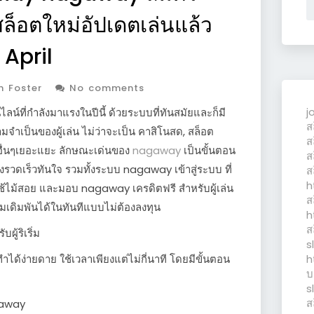
ล็อตใหม่อัปเดตเล่นแล้ว
 April
 Foster
No comments
j
น์ที่กำลังมาแรงในปีนี้ ด้วยระบบที่ทันสมัยและก็มี
ส
ำเป็นของผู้เล่น ไม่ว่าจะเป็น คาสิโนสด, สล็อต
ส
นอื่นๆเยอะแยะ ลักษณะเด่นของ
nagaway
เป็นขั้นตอน
ส
งรวดเร็วทันใจ รวมทั้งระบบ nagaway เข้าสู่ระบบ ที่
ส
h
งใช้ไม้สอย และมอบ nagaway เครดิตฟรี สำหรับผู้เล่น
ส
ิ่มเดิมพันได้ในทันทีแบบไม่ต้องลงทุน
h
ส
บผู้ริเริ่ม
s
ด้ง่ายดาย ใช้เวลาเพียงแต่ไม่กี่นาที โดยมีขั้นตอน
h
บ
s
ส
agaway