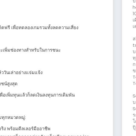
บ
h
1
เ
เ
ิตฟรี เพื่อทดลองเกมรวมทั้งลดความเสี่ยง
ส
t
 จะเพิ่มช่องทางสำหรับในการชนะ
บ
ท
ก
ข
วันเล่าอย่างแจ่มแจ้ง
T
T
ชน์สูงสุด
อเพิ่มทุนแล้วก็ลดเงินลงทุนการเดิมพัน
S
บ
S
ร
ทุกหมวดหมู่:
โ
ป
ิง พร้อมดีลเลอร์มืออาชีพ