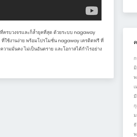
ที่ครบวงจรและก็ล้ำยุคที่สุด ด้วยระบบ nagaway
 ที่ใช้งานง่าย พร้อมโปรโมชั่น nagaway เครดิตฟรี ที่
ค
งการความมั่นคง ไม่เป็นอันตราย และโอกาสได้กำไรอย่าง
ก
ม
พ
เ
ม
ก
ม
ธ
พ