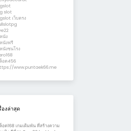
gslot
g slot
gslot เว็บตรง
ullslotpg
ive22
ูหนัง
ูหนังฟรี
ูหนังชนโรง
aro168
ล็อต456
ttps://www.puntaek66.me
รื่องล่าสุด
ล็อต168 เกมเดิมพัน ที่สร้างความ