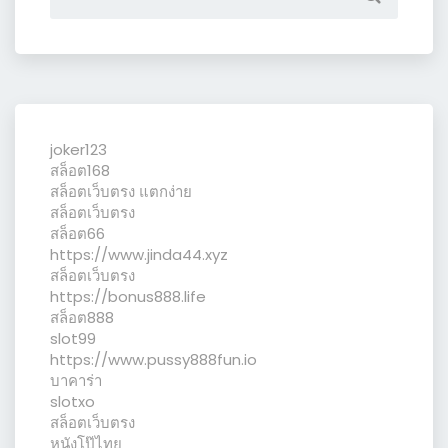
joker123
สล็อต168
สล็อตเว็บตรง แตกง่าย
สล็อตเว็บตรง
สล็อต66
https://www.jinda44.xyz
สล็อตเว็บตรง
https://bonus888.life
สล็อต888
slot99
https://www.pussy888fun.io
บาคาร่า
slotxo
สล็อตเว็บตรง
หนังโป๊ไทย