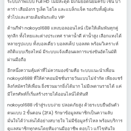
ระบบภาพแบบ Full HD ไม่มีสะดุด มีเกมยอดนิยมครบ เช่น บา
คาร่า เสือมังกร รูเล็ต ไฮโล และแบล็กแจ็ค รองรับทั้งผู้เล่น
ทั่วไปและสายเดิมพันระดับ VIP
ด้านกีฬา nakoya1688 แทงบอลออนไลน์ เปิดให้เดิมพันทุกคู่
ทุกลีก ทั้งไทยและต่างประเทศ ราคาน้ำดี ค่าน้ำสูง เลือกแทงได้
หลายรูปแบบ ทั้งบอลเดี่ยว บอลสเต็ป บอลสด พร้อมวิเคราะห์
สถิติแบบเรียลไทม์ มีระบบแจ้งเตือนผลการแข่งขันอัตโนมัติ
ผ่านมือถือ
อีกหนึ่งความคุ้มค่าที่ไม่ควรมองข้ามคือ ระบบแนะนำเพื่อน
nakoya1688 ที่ให้ค่าคอมมิชชั่นรายวันแบบไม่จำกัด เพียงแชร์
ลิงก์สมัครให้เพื่อน ยิ่งชวนมากยิ่งได้มาก ไม่มีเพดานรายได้ แค่
มีโทรศัพท์ก็เริ่มสร้างรายได้ออนไลน์ได้ทันที
nakoya1688 เข้าสู่ระบบง่าย ปลอดภัยสูง ด้วยระบบยืนยันตัว
ตนแบบ 2 ขั้นตอน (2FA) รักษาข้อมูลสมาชิกเป็นความลับ
มั่นใจได้ว่าเล่นได้อย่างสบายใจ ไม่มีข้อมูลรั่วไหล พร้อมบริการ
ดูแลสมาชิกทุกคนโดยทีมงานมืออาชีพ ตอบไว แก้ไขทันใจ