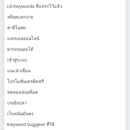
LSI Keywords ที่แทรกไว้แล้ว:
สล็อตแตกง่าย
คาสิโนสด
แทงบอลออนไลน์
ฝากถอนออโต้
เข้าสู่ระบบ
แนะนำเพื่อน
โปรโมชั่นเครดิตฟรี
ทดลองเล่นสล็อต
เกมยิงปลา
เว็บพนันมั่นคง
Keyword Suggest ที่ใช้: