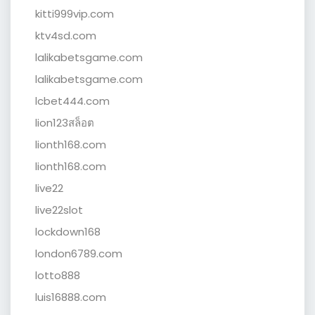
kitti999vip.com
ktv4sd.com
lalikabetsgame.com
lalikabetsgame.com
lcbet444.com
lion123สล็อต
lionth168.com
lionth168.com
live22
live22slot
lockdown168
london6789.com
lotto888
luis16888.com