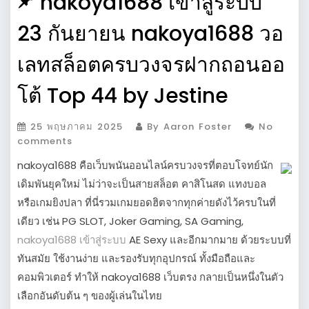
nakoya1688 เข้าสู่ระบบ
23 กันยายน nakoya1688 วอ
เลทสล็อตครบวงจรฝากถอนออ
โต้ Top 44 by Jestine
25 พฤษภาคม 2025
By Aaron Foster
No
comments
nakoya1688 คือเว็บพนันออนไลน์ครบวงจรที่ตอบโจทย์นัก
เดิมพันยุคใหม่ ไม่ว่าจะเป็นสายสล็อต คาสิโนสด แทงบอล
หรือเกมยิงปลา ที่นี่รวมเกมยอดฮิตจากทุกค่ายดังไว้ครบในที่
เดียว เช่น PG SLOT, Joker Gaming, SA Gaming,
nakoya1688 เข้าสู่ระบบ
AE Sexy และอีกมากมาย ด้วยระบบที่
ทันสมัย ใช้งานง่าย และรองรับทุกอุปกรณ์ ทั้งมือถือและ
คอมพิวเตอร์ ทำให้ nakoya1688 เว็บตรง กลายเป็นหนึ่งในตัว
เลือกอันดับต้น ๆ ของผู้เล่นในไทย