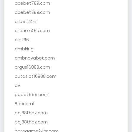
acebet789.com
acebet789.com
allbet24hr
allone745s.com
alot66
ambking
ambnovabet.com
argus16888.com
autoslot16888.com
av
babet555.com
Baccarat
baj88thbz.com
baj88thbz.com
bar4game24hr.com