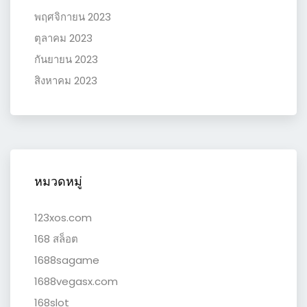
พฤศจิกายน 2023
ตุลาคม 2023
กันยายน 2023
สิงหาคม 2023
หมวดหมู่
123xos.com
168 สล็อต
1688sagame
1688vegasx.com
168slot