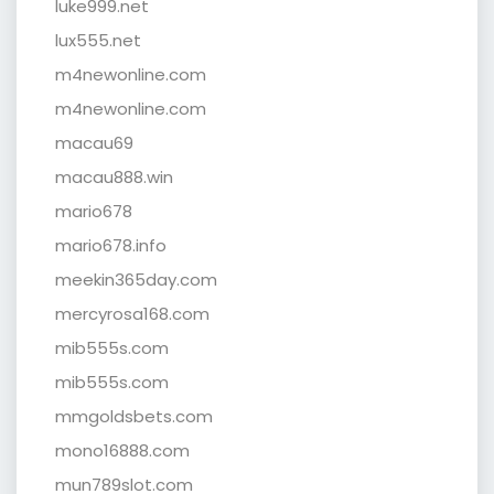
luke999.net
lux555.net
m4newonline.com
m4newonline.com
macau69
macau888.win
mario678
mario678.info
meekin365day.com
mercyrosa168.com
mib555s.com
mib555s.com
mmgoldsbets.com
mono16888.com
mun789slot.com