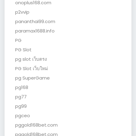
onoplus168.com
p2vvip
pananthai99.com
paramax1688.info
PG
PG Slot
pg slot เว็บตรง
PG Slot เว็บใหม่
pg SuperGame
pg168
pg77
pg99
pgceo
pggold168bet.com
pggold168bet.com