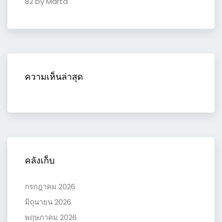
82 by Marta
ความเห็นล่าสุด
คลังเก็บ
กรกฎาคม 2026
มิถุนายน 2026
พฤษภาคม 2026