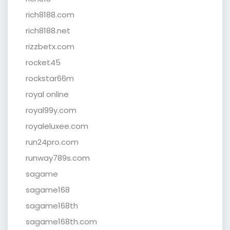
rich8188.com
rich8188.net
rizzbetx.com
rocket45
rockstar66m
royal online
royal99y.com
royaleluxee.com
run24pro.com
runway789s.com
sagame
sagame168
sagame168th
sagame168th.com