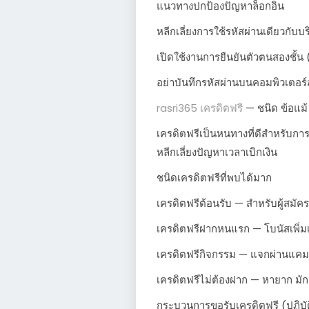
แนวทางปกป้องปัญหาล็อกอิน
หลีกเลี่ยงการใช้รหัสผ่านเดียวกับบร
เปิดใช้งานการยืนยันตัวตนสองชั้
อย่าบันทึกรหัสผ่านบนคอมพิวเตอ
rasri365 เครดิตฟรี
— ชนิด ข้อแม้ 
เครดิตฟรีเป็นหนทางที่ดีสำหรับการ
หลีกเลี่ยงปัญหาเวลาเบิกเงิน
ชนิดเครดิตฟรีที่พบได้มาก
เครดิตฟรีต้อนรับ — สำหรับผู้สมัค
เครดิตฟรีฝากหนแรก — โบนัสเพิ่มเ
เครดิตฟรีกิจกรรม — แจกผ่านแคม
เครดิตฟรีไม่ต้องฝาก — หายาก มั
กระบวนการขอรับเครดิตฟรี (ปฏิบัต