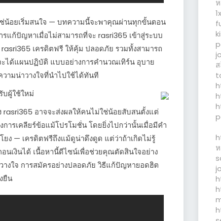
ห
1
ช่น้อยเริ่มสนใจ — บทความนี้จะพาคุณผ่านทุกขั้นตอน
f
k
ารแก้ปัญหาเมื่อไม่สามารถที่จะ rasri365 เข้าสู่ระบบ
p
rasri365 เครดิตฟรี ให้คุ้ม ปลอดภัย รวมทั้งสามารถ
j
ณจะได้แผนปฏิบัติ แบบอย่างการคำนวณเทิร์น อุบาย
ส
วามน่าวางใจที่นำไปใช้ได้ทันที
t
h
บผู้ใช้ใหม่
h
h
 rasri365 อาจจะส่งผลให้คนไม่ใช่น้อยสับสนตั้งแต่
p
ารเคลียร์ข้อแม้โปรโมชั่น โดยยิ่งไปกว่านั้นเมื่อมีคำ
h
โยง — เครดิตฟรีถึงแม้ดูน่าดึงดูด แต่ว่าถ้าเกิดไม่รู้
ห
อนเงินได้ เนื้อหานี้ดีไซน์เพื่อช่วยคุณตัดสินใจอย่าง
s
าวางใจ การสมัครอย่างปลอดภัย วิธีแก้ปัญหายอดฮิต
j
งยืน
h
h
h
s