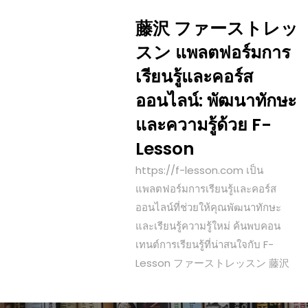
藤沢 ファーストレッ
スン แพลตฟอร์มการ
เรียนรู้และคอร์ส
ออนไลน์: พัฒนาทักษะ
และความรู้ด้วย F-
Lesson
https://f-lesson.com เป็น
แพลตฟอร์มการเรียนรู้และคอร์ส
ออนไลน์ที่ช่วยให้คุณพัฒนาทักษะ
และเรียนรู้ความรู้ใหม่ ค้นพบคอน
เทนต์การเรียนรู้ที่น่าสนใจกับ F-
Lesson ファーストレッスン 藤沢