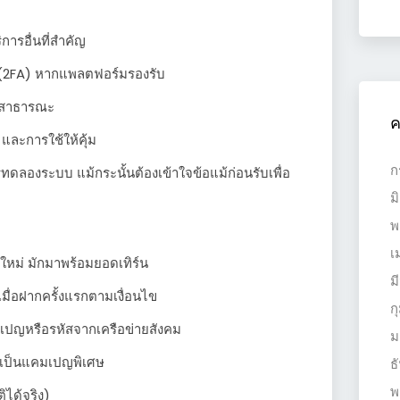
ิการอื่นที่สำคัญ
น (2FA) หากแพลตฟอร์มรองรับ
ร์สาธารณะ
ค
และการใช้ให้คุ้ม
ก
ทดลองระบบ แม้กระนั้นต้องเข้าใจข้อแม้ก่อนรับเพื่อ
ม
พ
เ
รใหม่ มักมาพร้อมยอดเทิร์น
ม
มื่อฝากครั้งแรกตามเงื่อนไข
ก
เปญหรือรหัสจากเครือข่ายสังคม
ม
กเป็นแคมเปญพิเศษ
ธ
พ
ิได้จริง)