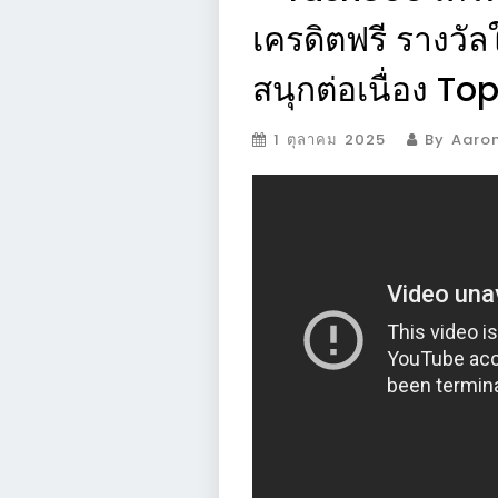
เครดิตฟรี รางวั
สนุกต่อเนื่อง Top
1 ตุลาคม 2025
By Aaron