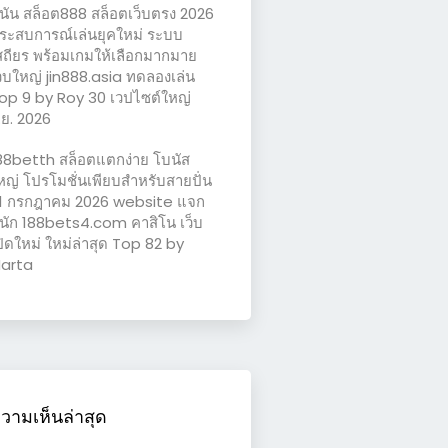
นัน สล็อต888 สล็อตเว็บตรง 2026
ระสบการณ์เล่นยุคใหม่ ระบบ
สถียร พร้อมเกมให้เลือกมากมาย
ว็บใหญ่ jin888.asia ทดลองเล่น
op 9 by Roy 30 เวปไซต์ใหญ่
.ย. 2026
88betth สล็อตแตกง่าย โบนัส
หญ่ โปรโมชั่นเพียบสำหรับสายปั่น
1 กรกฎาคม 2026 website แจก
นัก 188bets4.com คาสิโน เว็บ
ปิดใหม่ ใหม่ล่าสุด Top 82 by
arta
วามเห็นล่าสุด