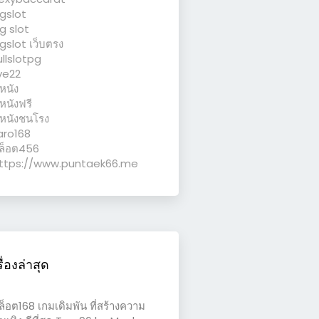
gslot
g slot
gslot เว็บตรง
ullslotpg
ive22
ูหนัง
ูหนังฟรี
ูหนังชนโรง
aro168
ล็อต456
ttps://www.puntaek66.me
รื่องล่าสุด
ล็อต168 เกมเดิมพัน ที่สร้างความ