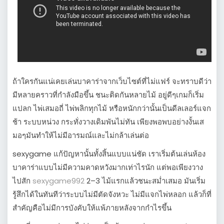
ถ้าใครกันแน่เคยเล่นบาคาร่าจากเว็บไซต์ที่ไม่แฟร์ จะทราบดีว่า
มีหลายคราวที่กำลังมือขึ้น ชนะติดกันหลายไม้ อยู่ดีๆเกมก็เริ่ม
แปลก ไพ่เสมอถี่ ไพ่พลิกทุกไม้ หรือหนักกว่านั้นเป็นดีลเลอร์แจก
ช้า ระบบหน่วง กระทั่งวางเดิมพันไม่ทัน เพียงพอพบอย่างงั้นเส
มอๆมันทำให้ไม่มีอารมณ์และไม่กล้าเล่นต่อ
sexygame แก้ปัญหานั้นทั้งสิ้นแบบแน่ชัด เราเริ่มต้นเล่นห้อง
บาคาร่าแบบไม่มีความคาดหวังมากเท่าไรนัก แต่พอเพียงวาง
ไปสัก
sexygame992
2–3 ไม้แรกแล้วชนะสม่ำเสมอ มันเริ่ม
รู้สึกได้ในทันทีว่าระบบไม่มีตัดจังหวะ ไม่มีแจกไพ่หลอก แล้วก็ที่
สำคัญคือไม่มีการบังคับให้แพ้ภายหลังจากกำไรขึ้น