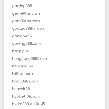
gaojing888
gem99ths.com
gem99ths.com
goatza888fin.com
golden456
gowingo88.com
happy168
hengheng9899.com
hengjing168
hi6bet.com
hiso8888s.com
huayhit88
hubbet168.com
hydra888 เครดิตฟรี