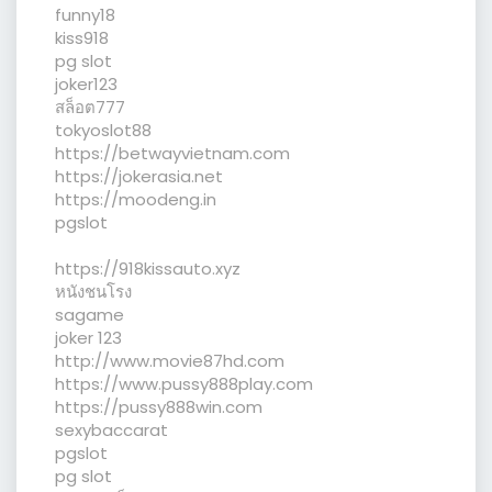
funny18
kiss918
pg slot
joker123
สล็อต777
tokyoslot88
https://betwayvietnam.com
https://jokerasia.net
https://moodeng.in
pgslot
https://918kissauto.xyz
หนังชนโรง
sagame
joker 123
http://www.movie87hd.com
https://www.pussy888play.com
https://pussy888win.com
sexybaccarat
pgslot
pg slot