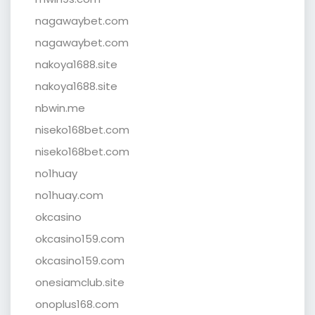
nagawaybet.com
nagawaybet.com
nakoya1688.site
nakoya1688.site
nbwin.me
niseko168bet.com
niseko168bet.com
no1huay
no1huay.com
okcasino
okcasino159.com
okcasino159.com
onesiamclub.site
onoplus168.com