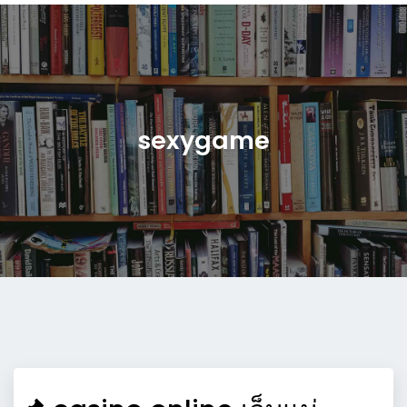
sexygame