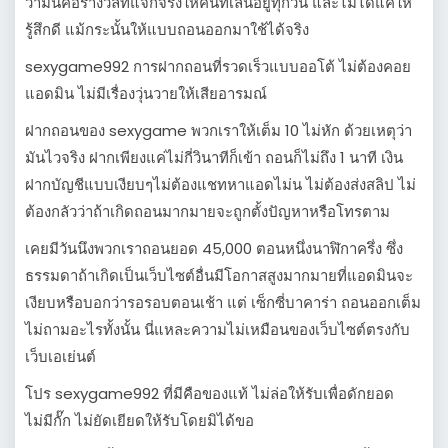
ว่ามันคือรางวัลที่แจกจริงให้คนที่เล่นอยู่ทุกวัน และไม่ได้แค่ให้
รู้สึกดี แม้กระนั้นให้แบบถอนออกมาใช้ได้จริง
sexygame992 การฝากถอนที่รวดเร็วแบบออโต้ ไม่ต้องคอย
แอดมิน ไม่มีเรื่องวุ่นวายให้เสียอารมณ์
ฝากถอนของ sexygame พวกเราให้เต็ม 10 ไม่หัก ด้วยเหตุว่า
มันไวจริง ฝากเพียงแค่ไม่กี่วินาทีก็เข้า ถอนก็ไม่ถึง 1 นาที เงิน
ฝากบัญชีแบบเงียบๆไม่ต้องแชทหาแอดไม่น ไม่ต้องส่งสลิป ไม่
ต้องกลัวว่าถ้าเกิดถอนมากมายจะถูกตั้งปัญหาหรือโทรตาม
เคยมีวันนึงพวกเราถอนยอด 45,000 ตอนหนึ่งนาฬิกาครึ่ง ซึ่ง
ธรรมดาถ้าเกิดเป็นเว็บไซต์อื่นมีโอกาสสูงมากมายที่แอดมินจะ
เงียบหรือบอกว่ารอรอบตอนเช้า แต่ เซ็กซี่บาคาร่า ถอนออกเต็ม
ไม่ถามอะไรทั้งนั้น นี่แหละความไม่เหมือนของเว็บไซต์ตรงกับ
เว็บเอเย่นต์
โปร sexygame992 ที่มีคือของแท้ ไม่ล่อให้รับเพื่อดักยอด
ไม่มีกั๊ก ไม่ยัดเยียดให้รับโดยมิได้ขอ