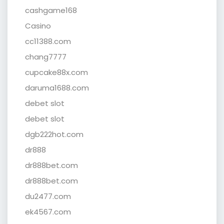
cashgame168
Casino
cc11388.com
chang7777
cupcake88x.com
daruma1688.com
debet slot
debet slot
dgb222hot.com
dr888
dr888bet.com
dr888bet.com
du2477.com
ek4567.com