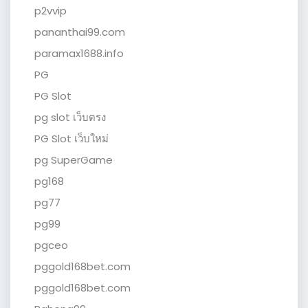
p2vvip
pananthai99.com
paramax1688.info
PG
PG Slot
pg slot เว็บตรง
PG Slot เว็บใหม่
pg SuperGame
pg168
pg77
pg99
pgceo
pggold168bet.com
pggold168bet.com