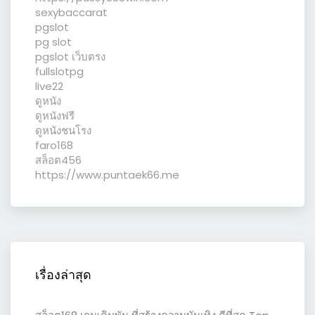
sexybaccarat
pgslot
pg slot
pgslot เว็บตรง
fullslotpg
live22
ดูหนัง
ดูหนังฟรี
ดูหนังชนโรง
faro168
สล็อต456
https://www.puntaek66.me
เรื่องล่าสุด