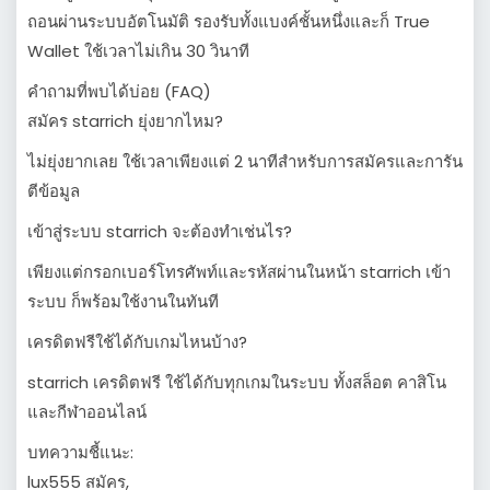
ถอนผ่านระบบอัตโนมัติ รองรับทั้งแบงค์ชั้นหนึ่งและก็ True
Wallet ใช้เวลาไม่เกิน 30 วินาที
คำถามที่พบได้บ่อย (FAQ)
สมัคร starrich ยุ่งยากไหม?
ไม่ยุ่งยากเลย ใช้เวลาเพียงแต่ 2 นาทีสำหรับการสมัครและการัน
ตีข้อมูล
เข้าสู่ระบบ starrich จะต้องทำเช่นไร?
เพียงแต่กรอกเบอร์โทรศัพท์และรหัสผ่านในหน้า starrich เข้า
ระบบ ก็พร้อมใช้งานในทันที
เครดิตฟรีใช้ได้กับเกมไหนบ้าง?
starrich เครดิตฟรี ใช้ได้กับทุกเกมในระบบ ทั้งสล็อต คาสิโน
และกีฬาออนไลน์
บทความชี้แนะ:
lux555 สมัคร,