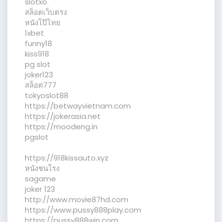
slotxo
สล็อตเว็บตรง
หนังโป๊ไทย
1xbet
funny18
kiss918
pg slot
joker123
สล็อต777
tokyoslot88
https://betwayvietnam.com
https://jokerasia.net
https://moodeng.in
pgslot
https://918kissauto.xyz
หนังชนโรง
sagame
joker 123
http://www.movie87hd.com
https://www.pussy888play.com
https://pussy888win.com