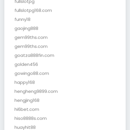
fullslotpg
fullslotpg168.com
funny18
gaojing888
gem99ths.com
gem99ths.com
goatza888fin.com
golden456
gowingo88.com
happy168
hengheng9899.com
hengjing168
hi6bet.com
hiso8888s.com
huayhit88