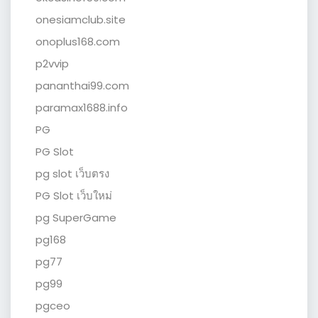
onesiamclub.site
onoplus168.com
p2vvip
pananthai99.com
paramax1688.info
PG
PG Slot
pg slot เว็บตรง
PG Slot เว็บใหม่
pg SuperGame
pg168
pg77
pg99
pgceo