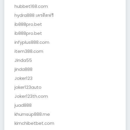
hubbet168.com
hydra888 เครดิตฟรี
ib888pro.bet
ib888pro.bet
infyplus888.com
item388.com
Jinda55
jinda888
Joker123
joker123auto
Joker123th.com
juad888
khumsup888.me
kimchibetbet.com