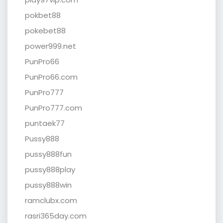
pokbet88
pokebet88
power999.net
PunPro66
PunPro66.com
PunPro777
PunPro777.com
puntaek77
Pussy888
pussy888fun
pussy888play
pussy888win
ramclubx.com
rasri365day.com