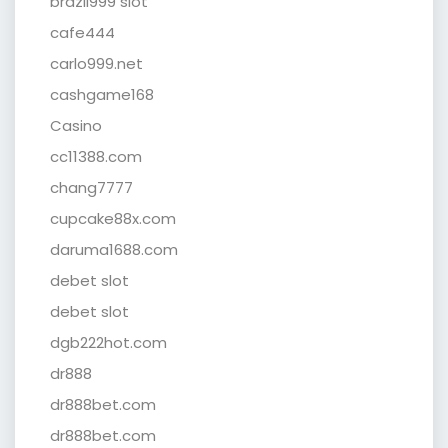
brazil999 slot
cafe444
carlo999.net
cashgame168
Casino
cc11388.com
chang7777
cupcake88x.com
daruma1688.com
debet slot
debet slot
dgb222hot.com
dr888
dr888bet.com
dr888bet.com