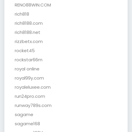
RENO88WIN.COM
rich818
rich8188.com
rich8188.net
rizzbetx.com
rocket45
rockstar66m
royal online
royal99y.com
royaleluxee.com
run24pro.com
runway789s.com
sagame
sagame168