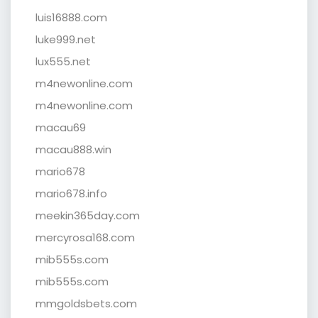
luis16888.com
luke999.net
lux555.net
m4newonline.com
m4newonline.com
macau69
macau888.win
mario678
mario678.info
meekin365day.com
mercyrosa168.com
mib555s.com
mib555s.com
mmgoldsbets.com