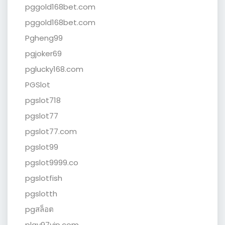
pggold168bet.com
pggold168bet.com
Pgheng99
pgjoker69
pglucky168.com
PGSlot
pgslot718
pgslot77
pgslot77.com
pgslot99
pgslot9999.co
pgslotfish
pgslotth
pgสล็อต
play97vip.com