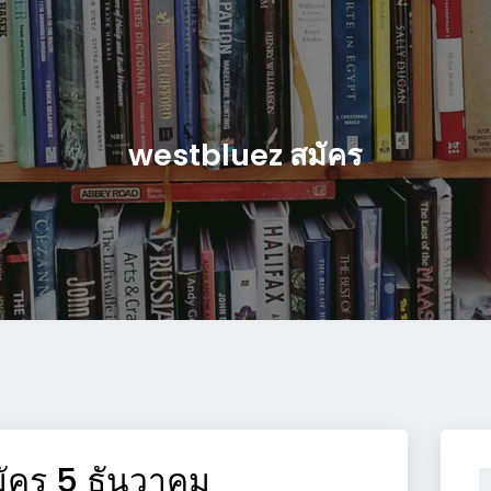
westbluez สมัคร
ัคร 5 ธันวาคม