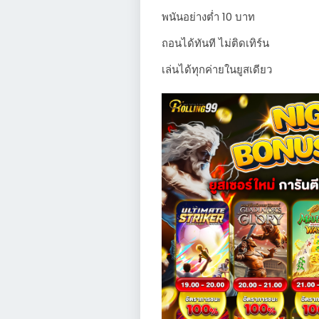
พนันอย่างต่ำ 10 บาท
ถอนได้ทันที ไม่ติดเทิร์น
เล่นได้ทุกค่ายในยูสเดียว