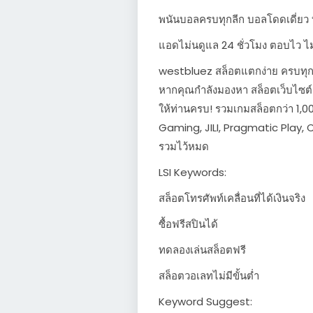
พนันบอลครบทุกลีก บอลโดดเดี่ยว 
แอดไม่นดูแล 24 ชั่วโมง ตอบไว 
westbluez สล็อตแตกง่าย ครบทุก
หากคุณกำลังมองหา สล็อตเว็บไซต์ต
ให้ท่านครบ! รวมเกมสล็อตกว่า 1,0
Gaming, JILI, Pragmatic Play,
รวมไว้หมด
LSI Keywords:
สล็อตโทรศัพท์เคลื่อนที่ได้เงินจริง
ซื้อฟรีสปินได้
ทดลองเล่นสล็อตฟรี
สล็อตวอเลทไม่มีขั้นต่ำ
Keyword Suggest: