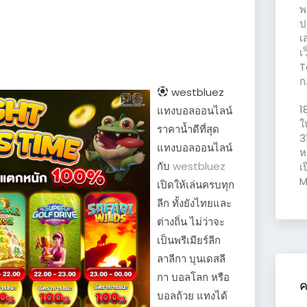
พ
ป
เ
เ
T
ก
westbluez
1
แทงบอลออนไลน์
ใ
ราคาน้ำดีที่สุด
3
แทงบอลออนไลน์
ห
กับ
westbluez
เ
M
เปิดให้เล่นครบทุก
ลีก ทั้งยังไทยและ
ต่างถิ่น ไม่ว่าจะ
เป็นพรีเมียร์ลีก
ลาลีกา บุนเดสลี
กา บอลโลก หรือ
ค
บอลถ้วย แทงได้