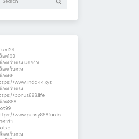
oker123
ล็อต168
ล็อตเว็บตรง แตกง่าย
ล็อตเว็บตรง
ล็อต66
ttps://www.jinda44.xyz
ล็อตเว็บตรง
ttps://bonus888.life
ล็อต888
lot99
ttps://www.pussy888fun.io
าคาร่า
lotxo
ล็อตเว็บตรง