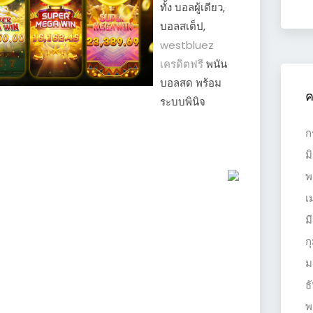
ทั้ง บอลผู้เดียว,
บอลสเต็ป,
westbluez
เครดิตฟรี
พนัน
บอลสด พร้อม
ค
ระบบพินิจ
ก
ม
พ
เ
ม
ก
ม
ธ
พ