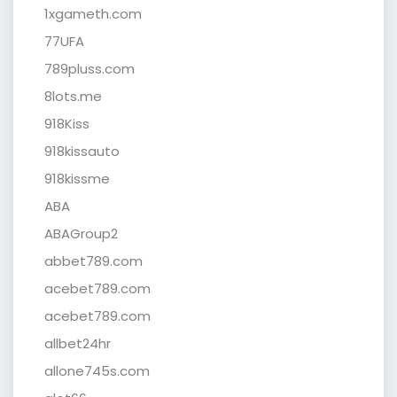
1xgameth.com
77UFA
789pluss.com
8lots.me
918Kiss
918kissauto
918kissme
ABA
ABAGroup2
abbet789.com
acebet789.com
acebet789.com
allbet24hr
allone745s.com