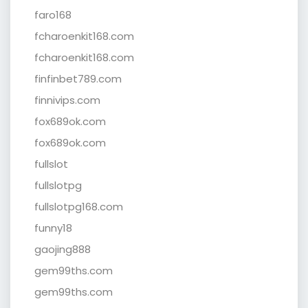
faro168
fcharoenkit168.com
fcharoenkit168.com
finfinbet789.com
finnivips.com
fox689ok.com
fox689ok.com
fullslot
fullslotpg
fullslotpg168.com
funny18
gaojing888
gem99ths.com
gem99ths.com