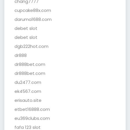
chang7777
cupcake88x.com
daruma1688.com
debet slot
debet slot
dgb222hot.com
dr888
dr888bet.com
dr888bet.com
du2477.com
ek4567.com
erisauto.site
etbet16888.com
eu369clubs.com
fafa 123 slot