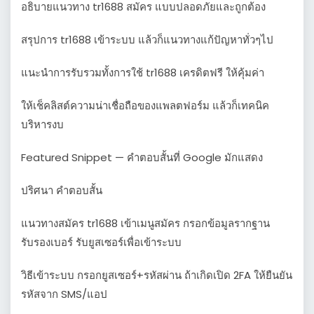
อธิบายแนวทาง tr1688 สมัคร แบบปลอดภัยและถูกต้อง
สรุปการ tr1688 เข้าระบบ แล้วก็แนวทางแก้ปัญหาทั่วๆไป
แนะนำการรับรวมทั้งการใช้ tr1688 เครดิตฟรี ให้คุ้มค่า
ให้เช็คลิสต์ความน่าเชื่อถือของแพลตฟอร์ม แล้วก็เทคนิค
บริหารงบ
Featured Snippet — คำตอบสั้นที่ Google มักแสดง
ปริศนา คำตอบสั้น
แนวทางสมัคร tr1688 เข้าเมนูสมัคร กรอกข้อมูลรากฐาน
รับรองเบอร์ รับยูสเซอร์เพื่อเข้าระบบ
วิธีเข้าระบบ กรอกยูสเซอร์+รหัสผ่าน ถ้าเกิดเปิด 2FA ให้ยืนยัน
รหัสจาก SMS/แอป