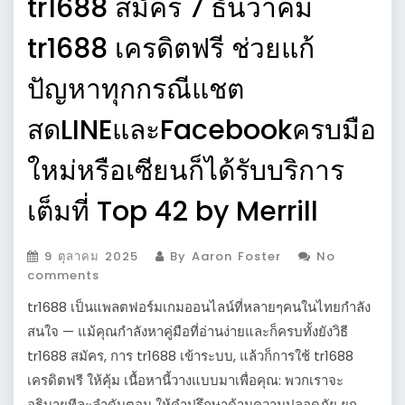
tr1688 สมัคร 7 ธันวาคม
tr1688 เครดิตฟรี ช่วยแก้
ปัญหาทุกกรณีแชต
สดLINEและFacebookครบมือ
ใหม่หรือเซียนก็ได้รับบริการ
เต็มที่ Top 42 by Merrill
9 ตุลาคม 2025
By Aaron Foster
No
comments
tr1688 เป็นแพลตฟอร์มเกมออนไลน์ที่หลายๆคนในไทยกำลัง
สนใจ — แม้คุณกำลังหาคู่มือที่อ่านง่ายและก็ครบทั้งยังวิธี
tr1688 สมัคร, การ tr1688 เข้าระบบ, แล้วก็การใช้ tr1688
เครดิตฟรี ให้คุ้ม เนื้อหานี้วางแบบมาเพื่อคุณ: พวกเราจะ
อธิบายทีละลำดับตอน ให้คำปรึกษาด้านความปลอดภัย ยก