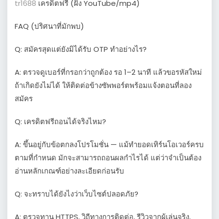
tr1688
เครดิตฟรี (ฝัง YouTube/mp4)
FAQ (ปริศนาที่มักพบ)
Q: สมัครสุดแต่ยังมิได้รับ OTP ทำอย่างไร?
A: ตรวจดูเบอร์ที่กรอกว่าถูกต้อง รอ 1–2 นาที แล้วขอรหัสใหม่
ถ้าเกิดยังไม่ได้ ให้ติดต่อข้างซัพพอร์ตพร้อมแจ้งตอนที่ลอง
สมัคร
Q: เครดิตฟรีถอนได้จริงไหม?
A: ขึ้นอยู่กับข้อตกลงโปรโมชั่น — แม้ทำยอดเทิร์นโอเวอร์ครบ
ตามที่กำหนด มักจะสามารถถอนผลกำไรได้ แต่ว่าจำเป็นต้อง
อ่านหลักเกณฑ์อย่างละเอียดก่อนรับ
Q: จะทราบได้ยังไงว่าเว็บไซต์ปลอดภัย?
A: ตรวจทาน HTTPS, วิถีทางการติดต่อ, รีวิวจากผู้เล่นจริง,