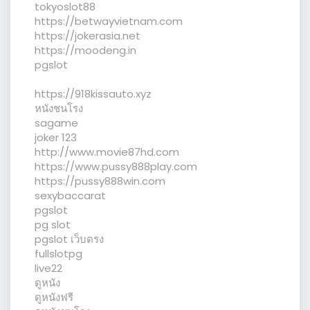
tokyoslot88
https://betwayvietnam.com
https://jokerasia.net
https://moodeng.in
pgslot
https://918kissauto.xyz
หนังชนโรง
sagame
joker 123
http://www.movie87hd.com
https://www.pussy888play.com
https://pussy888win.com
sexybaccarat
pgslot
pg slot
pgslot เว็บตรง
fullslotpg
live22
ดูหนัง
ดูหนังฟรี