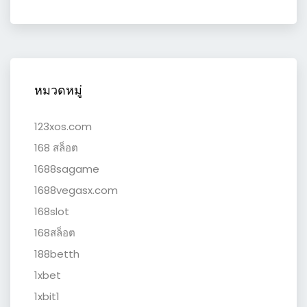
หมวดหมู่
123xos.com
168 สล็อต
1688sagame
1688vegasx.com
168slot
168สล็อต
188betth
1xbet
1xbit1