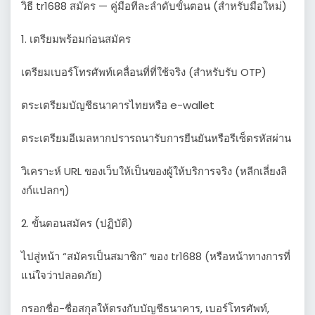
วิธี tr1688 สมัคร — คู่มือทีละลำดับขั้นตอน (สำหรับมือใหม่)
1. เตรียมพร้อมก่อนสมัคร
เตรียมเบอร์โทรศัพท์เคลื่อนที่ที่ใช้จริง (สำหรับรับ OTP)
ตระเตรียมบัญชีธนาคารไทยหรือ e-wallet
ตระเตรียมอีเมลหากปรารถนารับการยืนยันหรือรีเซ็ตรหัสผ่าน
วิเคราะห์ URL ของเว็บให้เป็นของผู้ให้บริการจริง (หลีกเลี่ยงลิ
งก์แปลกๆ)
2. ขั้นตอนสมัคร (ปฏิบัติ)
ไปสู่หน้า “สมัครเป็นสมาชิก” ของ tr1688 (หรือหน้าทางการที่
แน่ใจว่าปลอดภัย)
กรอกชื่อ-ชื่อสกุลให้ตรงกับบัญชีธนาคาร, เบอร์โทรศัพท์,