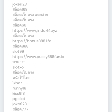
joker123
สล็อต168
สล็อตเว็บตรง แตกง่าย
สล็อตเว็บตรง
สล็อต66
https://www.jinda44.xyz
สล็อตเว็บตรง
https://bonus888.life
สล็อต888
slot99
https://www.pussy888fun.io
บาคาร่า
slotxo
สล็อตเว็บตรง
หนังโป๊ไทย
1xbet
funny18
kiss918
pg slot
joker123
สล็อต777