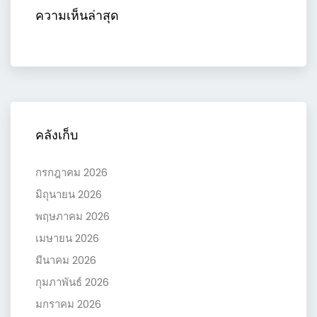
ความเห็นล่าสุด
คลังเก็บ
กรกฎาคม 2026
มิถุนายน 2026
พฤษภาคม 2026
เมษายน 2026
มีนาคม 2026
กุมภาพันธ์ 2026
มกราคม 2026