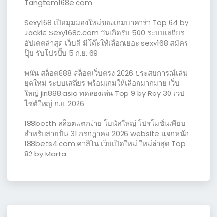
Tangtem168e.com
Sexy168 เปิดมุมมองใหม่ของเกมบาคาร่า Top 64 by
Jackie Sexy168c.com วันเกิดรับ 500 ระบบเสถียร
อัปเดตล่าสุด เว็บดี มีโต๊ะให้เลือกเยอะ sexy168 สมัคร
ปุ๊บ รับโปรปั๊บ 5 ก.ย. 69
พนัน สล็อต888 สล็อตเว็บตรง 2026 ประสบการณ์เล่น
ยุคใหม่ ระบบเสถียร พร้อมเกมให้เลือกมากมาย เว็บ
ใหญ่ jin888.asia ทดลองเล่น Top 9 by Roy 30 เวป
ไซต์ใหญ่ ก.ย. 2026
188betth สล็อตแตกง่าย โบนัสใหญ่ โปรโมชั่นเพียบ
สำหรับสายปั่น 31 กรกฎาคม 2026 website แจกหนัก
188bets4.com คาสิโน เว็บเปิดใหม่ ใหม่ล่าสุด Top
82 by Marta