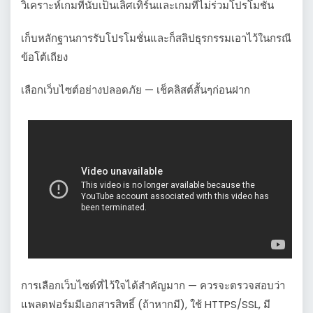
วิเคราะห์เกมที่นับเป็นเลิศเทิร์นและเกมที่ไม่ร่วมโปรโมชั่น
เก็บหลักฐานการรับโปรโมชั่นและก็สลิปธุรกรรมเอาไว้ในกรณี
ข้อโต้เถียง
เลือกเว็บไซต์อย่างปลอดภัย — เช็คลิสต์สั้นๆก่อนฝาก
การเลือกเว็บไซต์ที่ไว้ใจได้สำคัญมาก — ควรจะตรวจสอบว่า
แพลตฟอร์มมีเอกสารสิทธิ์ (ถ้าหากมี), ใช้ HTTPS/SSL, มี