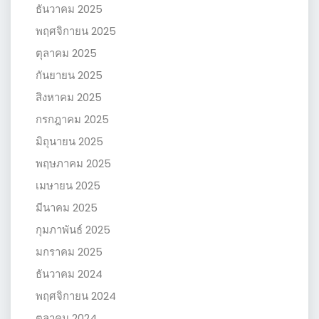
ธันวาคม 2025
พฤศจิกายน 2025
ตุลาคม 2025
กันยายน 2025
สิงหาคม 2025
กรกฎาคม 2025
มิถุนายน 2025
พฤษภาคม 2025
เมษายน 2025
มีนาคม 2025
กุมภาพันธ์ 2025
มกราคม 2025
ธันวาคม 2024
พฤศจิกายน 2024
ตุลาคม 2024