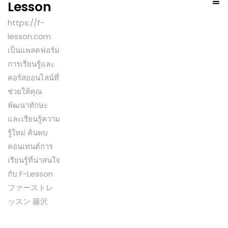
Lesson
https://f-
lesson.com
เป็นแพลตฟอร์ม
การเรียนรู้และ
คอร์สออนไลน์ที่
ช่วยให้คุณ
พัฒนาทักษะ
และเรียนรู้ความ
รู้ใหม่ ค้นพบ
คอนเทนต์การ
เรียนรู้ที่น่าสนใจ
กับ F-Lesson
ファーストレ
ッスン 藤沢