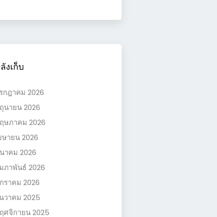
ลังเก็บ
รกฎาคม 2026
ิถุนายน 2026
ฤษภาคม 2026
มษายน 2026
ีนาคม 2026
ุมภาพันธ์ 2026
กราคม 2026
ันวาคม 2025
ฤศจิกายน 2025