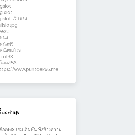
gslot
g slot
gslot เว็บตรง
ullslotpg
ive22
ูหนัง
ูหนังฟรี
ูหนังชนโรง
aro168
ล็อต456
ttps://www.puntaek66.me
รื่องล่าสุด
ล็อต168 เกมเดิมพัน ที่สร้างความ