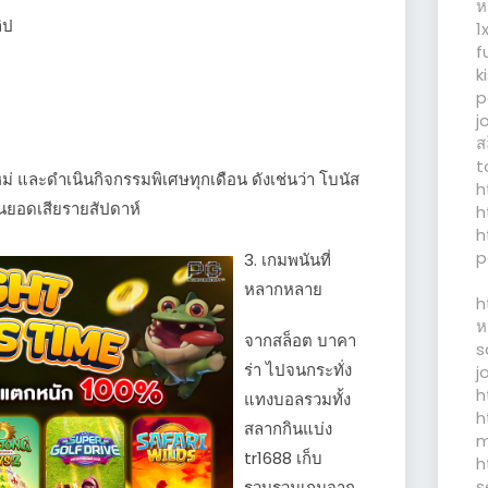
ห
ิป
1
f
k
p
j
ส
t
่ และดำเนินกิจกรรมพิเศษทุกเดือน ดังเช่นว่า โบนัส
h
นยอดเสียรายสัปดาห์
h
h
p
3. เกมพนันที่
หลากหลาย
h
ห
จากสล็อต บาคา
s
ร่า ไปจนกระทั่ง
j
h
แทงบอลรวมทั้ง
h
สลากกินแบ่ง
tr1688 เก็บ
h
s
รวบรวมเกมจาก