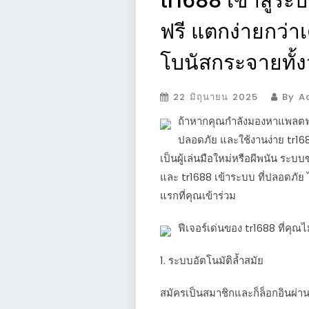
tr1688 เข้าสู่ร
ฟรี แตกง่ายกว่า
โบนัสกระจายทั้
22 มิถุนายน 2025
By Aa
ถ้าหากคุณกำลังมองหาแพลตฟอร์
ปลอดภัย และใช้งานง่าย tr168
เป็นผู้เล่นมือใหม่หรือผีพนัน ระบบ
และ tr1688 เข้าระบบ ที่ปลอดภัย ไม
แรกที่คุณเข้าร่วม
ฟีเจอร์เด่นของ tr1688 ที่คุ
1. ระบบอัตโนมัติล้ำสมัย
สมัครเป็นสมาชิกและก็ล็อกอินผ่าน