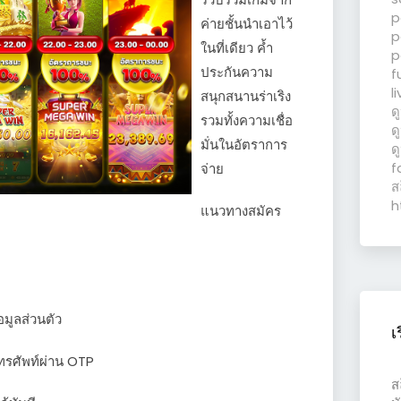
p
ค่ายชั้นนำเอาไว้
p
ในที่เดียว ค้ำ
p
ประกันความ
f
l
สนุกสนานร่าเริง
ด
รวมทั้งความเชื่อ
ด
มั่นในอัตราการ
ด
f
จ่าย
ส
h
แนวทางสมัคร
อมูลส่วนตัว
เ
ทรศัพท์ผ่าน OTP
ส