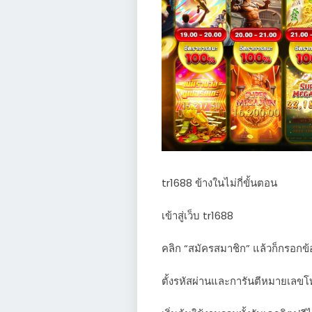
tr1688 ข้างในไม่กี่ขั้นตอน
เข้าสู่เว็บ tr1688
คลิก “สมัครสมาชิก” แล้วก็กรอกข้
ตั้งรหัสผ่านและการันตีหมายเลขโ