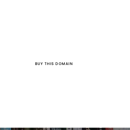
BUY THIS DOMAIN