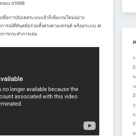
ตของ tr1688
ับเพื่อการอัปเดตระบบแล้วก็เพิ่มเกมใหม่อย่าง
ะสบการณ์ที่ทันสมัยรวมทั้งตรงตามเทรนด์ พร้อมระบบ AI
กการกระทำการเล่น
ค
ก
ม
พ
เ
ม
ก
ม
ธ
พ