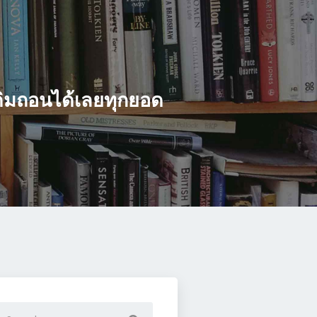
เดิมถอนได้เลยทุกยอด