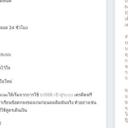
ด้ทันที
บ
h
1
เ
เ
ลอด 24 ชั่วโมง
ส
t
บ
ุกระบบ
ท
ก
ข
าไว้ใจ
T
T
ือใหม่
S
ชี้แนะให้เริ่มจากการใช้
tr1688 เข้าสู่ระบบ
เครดิตฟรี
บ
S
าเรียนข้อตกลงของเกมก่อนลงเดิมพันจริง ตัวอย่างเช่น
ร
่ใช้สูตรเดินเงิน
โ
ป
้