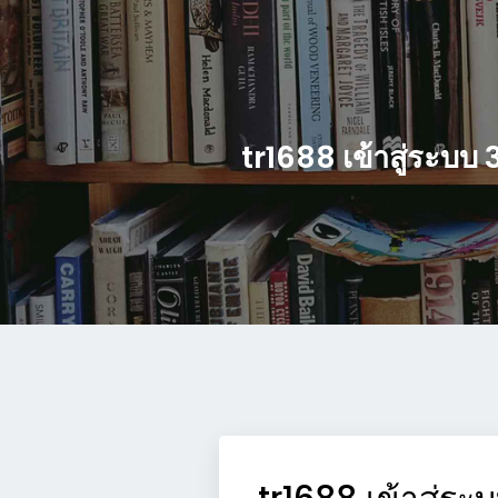
tr1688 เข้าสู่ระบบ