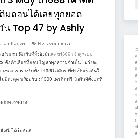
ะบบ 3 May tr1688 เครดิต
เดิมถอนได้เลยทุกยอด
งวัน Top 47 by Ashly
ron Foster
No comments
j
มเกมเดิมพันที่ทั้งยังมั่นคง
tr1688 เข้าสู่ระบบ
ส
ส
8 คือตัวเลือกที่ตอบปัญหาทุกความจำเป็น ไม่ว่าจะ
ส
ของพวกเรารองรับทั้ง tr1688 สมัคร ที่ทำเป็นเร็วทันใจ
ส
่มีสะดุด พร้อมรับ tr1688 เครดิตฟรี ในทันทีตั้งแต่ที
h
ส
h
ส
ณไม่สมควรพลาด
s
h
บ
s
มือถือได้ในทันที
ส